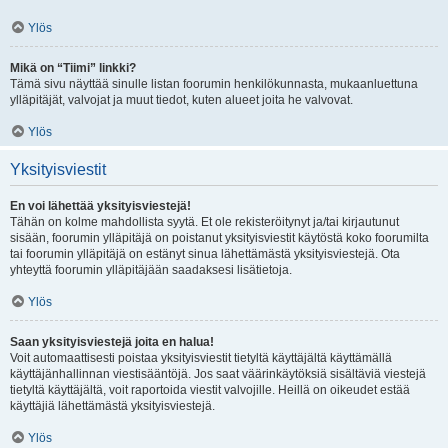
Ylös
Mikä on “Tiimi” linkki?
Tämä sivu näyttää sinulle listan foorumin henkilökunnasta, mukaanluettuna
ylläpitäjät, valvojat ja muut tiedot, kuten alueet joita he valvovat.
Ylös
Yksityisviestit
En voi lähettää yksityisviestejä!
Tähän on kolme mahdollista syytä. Et ole rekisteröitynyt ja/tai kirjautunut
sisään, foorumin ylläpitäjä on poistanut yksityisviestit käytöstä koko foorumilta
tai foorumin ylläpitäjä on estänyt sinua lähettämästä yksityisviestejä. Ota
yhteyttä foorumin ylläpitäjään saadaksesi lisätietoja.
Ylös
Saan yksityisviestejä joita en halua!
Voit automaattisesti poistaa yksityisviestit tietyltä käyttäjältä käyttämällä
käyttäjänhallinnan viestisääntöjä. Jos saat väärinkäytöksiä sisältäviä viestejä
tietyltä käyttäjältä, voit raportoida viestit valvojille. Heillä on oikeudet estää
käyttäjiä lähettämästä yksityisviestejä.
Ylös