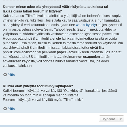
Keneen minun tulee olla yhteydessä väärinkäytöstapauksissa tai
lakiasioissa tähän foorumiin liittyen?
Kuka tahansa “Tiimi”-sivulla mainituista ylläpitäjistä on todennäköisesti sopiva
yhteyshenkilö valituksillesi. Jos et tätä kautta saa vastausta, sinun kannattaa
ottaa yhteyttä verkkotunnuksen omistajaan (tee
whois-kysely
) tai jos kyseessä
on ilmaispalvelussa oleva (esim. Yahoo!, free.fr, f2s.com, jne.), ota yhteyttä
ylläpitoon tai väärinkäytöksistä vastaavaan osastoon kyseisessä palvelussa.
Huomaa, että phpBB Limitedillä
ei ole lainkaan toimivaltaa
ja sitä ei voida
pitää vastuussa miten, missä tai kenen toimesta tämä foorumi on käytössä. Älä
ota yhteyttä phpBB Limitediin missään lakiasioissa
jotka eivät liity
phpBB.com-sivustoon tai pelkkään phpBB-sovellukseen itseensä. Jos lähetät
sähköpostia phpBB Limitedille
mistään kolmannen osapuolen
tämän
sovelluksen käytöstä, voit odottaa niukkasanaista vastausta, jos edes
vastausta lainkaan.
Ylös
Kuinka otan yhteyttä foorumin ylläpitäjään?
Kaikki foorumin käyttäjät voivat käyttää “Ota yhteyttä” -lomaketta, jos täämä
vaihtoehto on foorumin ylläpitäjän mahdollistama.
Foorumin käyttäjät voivat käyttää myös “Tiimi”-linkkiä.
Ylös
Hyppää