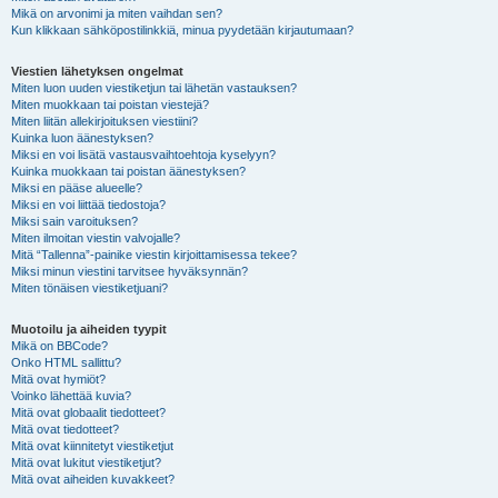
Mikä on arvonimi ja miten vaihdan sen?
Kun klikkaan sähköpostilinkkiä, minua pyydetään kirjautumaan?
Viestien lähetyksen ongelmat
Miten luon uuden viestiketjun tai lähetän vastauksen?
Miten muokkaan tai poistan viestejä?
Miten liitän allekirjoituksen viestiini?
Kuinka luon äänestyksen?
Miksi en voi lisätä vastausvaihtoehtoja kyselyyn?
Kuinka muokkaan tai poistan äänestyksen?
Miksi en pääse alueelle?
Miksi en voi liittää tiedostoja?
Miksi sain varoituksen?
Miten ilmoitan viestin valvojalle?
Mitä “Tallenna”-painike viestin kirjoittamisessa tekee?
Miksi minun viestini tarvitsee hyväksynnän?
Miten tönäisen viestiketjuani?
Muotoilu ja aiheiden tyypit
Mikä on BBCode?
Onko HTML sallittu?
Mitä ovat hymiöt?
Voinko lähettää kuvia?
Mitä ovat globaalit tiedotteet?
Mitä ovat tiedotteet?
Mitä ovat kiinnitetyt viestiketjut
Mitä ovat lukitut viestiketjut?
Mitä ovat aiheiden kuvakkeet?