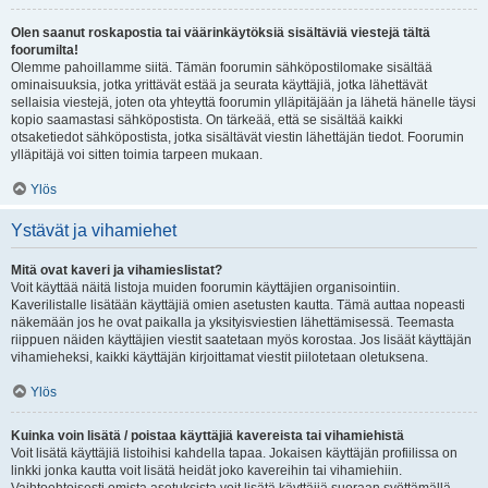
Olen saanut roskapostia tai väärinkäytöksiä sisältäviä viestejä tältä
foorumilta!
Olemme pahoillamme siitä. Tämän foorumin sähköpostilomake sisältää
ominaisuuksia, jotka yrittävät estää ja seurata käyttäjiä, jotka lähettävät
sellaisia viestejä, joten ota yhteyttä foorumin ylläpitäjään ja lähetä hänelle täysi
kopio saamastasi sähköpostista. On tärkeää, että se sisältää kaikki
otsaketiedot sähköpostista, jotka sisältävät viestin lähettäjän tiedot. Foorumin
ylläpitäjä voi sitten toimia tarpeen mukaan.
Ylös
Ystävät ja vihamiehet
Mitä ovat kaveri ja vihamieslistat?
Voit käyttää näitä listoja muiden foorumin käyttäjien organisointiin.
Kaverilistalle lisätään käyttäjiä omien asetusten kautta. Tämä auttaa nopeasti
näkemään jos he ovat paikalla ja yksityisviestien lähettämisessä. Teemasta
riippuen näiden käyttäjien viestit saatetaan myös korostaa. Jos lisäät käyttäjän
vihamieheksi, kaikki käyttäjän kirjoittamat viestit piilotetaan oletuksena.
Ylös
Kuinka voin lisätä / poistaa käyttäjiä kavereista tai vihamiehistä
Voit lisätä käyttäjiä listoihisi kahdella tapaa. Jokaisen käyttäjän profiilissa on
linkki jonka kautta voit lisätä heidät joko kavereihin tai vihamiehiin.