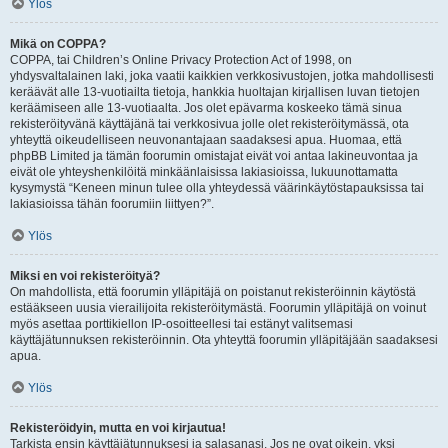
Ylös
Mikä on COPPA?
COPPA, tai Children’s Online Privacy Protection Act of 1998, on
yhdysvaltalainen laki, joka vaatii kaikkien verkkosivustojen, jotka mahdollisesti
keräävät alle 13-vuotiailta tietoja, hankkia huoltajan kirjallisen luvan tietojen
keräämiseen alle 13-vuotiaalta. Jos olet epävarma koskeeko tämä sinua
rekisteröityvänä käyttäjänä tai verkkosivua jolle olet rekisteröitymässä, ota
yhteyttä oikeudelliseen neuvonantajaan saadaksesi apua. Huomaa, että
phpBB Limited ja tämän foorumin omistajat eivät voi antaa lakineuvontaa ja
eivät ole yhteyshenkilöitä minkäänlaisissa lakiasioissa, lukuunottamatta
kysymystä “Keneen minun tulee olla yhteydessä väärinkäytöstapauksissa tai
lakiasioissa tähän foorumiin liittyen?”.
Ylös
Miksi en voi rekisteröityä?
On mahdollista, että foorumin ylläpitäjä on poistanut rekisteröinnin käytöstä
estääkseen uusia vierailijoita rekisteröitymästä. Foorumin ylläpitäjä on voinut
myös asettaa porttikiellon IP-osoitteellesi tai estänyt valitsemasi
käyttäjätunnuksen rekisteröinnin. Ota yhteyttä foorumin ylläpitäjään saadaksesi
apua.
Ylös
Rekisteröidyin, mutta en voi kirjautua!
Tarkista ensin käyttäjätunnuksesi ja salasanasi. Jos ne ovat oikein, yksi