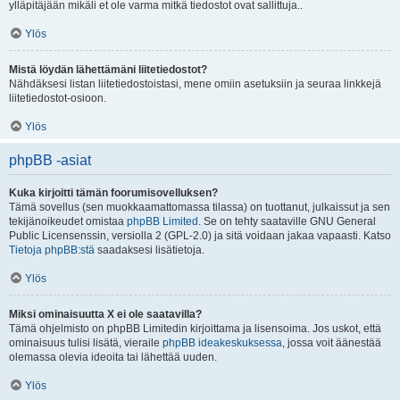
ylläpitäjään mikäli et ole varma mitkä tiedostot ovat sallittuja..
Ylös
Mistä löydän lähettämäni liitetiedostot?
Nähdäksesi listan liitetiedostoistasi, mene omiin asetuksiin ja seuraa linkkejä
liitetiedostot-osioon.
Ylös
phpBB -asiat
Kuka kirjoitti tämän foorumisovelluksen?
Tämä sovellus (sen muokkaamattomassa tilassa) on tuottanut, julkaissut ja sen
tekijänoikeudet omistaa
phpBB Limited
. Se on tehty saataville GNU General
Public Licensenssin, versiolla 2 (GPL-2.0) ja sitä voidaan jakaa vapaasti. Katso
Tietoja phpBB:stä
saadaksesi lisätietoja.
Ylös
Miksi ominaisuutta X ei ole saatavilla?
Tämä ohjelmisto on phpBB Limitedin kirjoittama ja lisensoima. Jos uskot, että
ominaisuus tulisi lisätä, vieraile
phpBB ideakeskuksessa
, jossa voit äänestää
olemassa olevia ideoita tai lähettää uuden.
Ylös