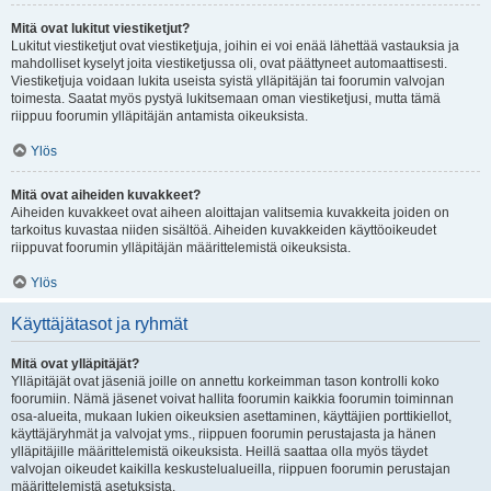
Mitä ovat lukitut viestiketjut?
Lukitut viestiketjut ovat viestiketjuja, joihin ei voi enää lähettää vastauksia ja
mahdolliset kyselyt joita viestiketjussa oli, ovat päättyneet automaattisesti.
Viestiketjuja voidaan lukita useista syistä ylläpitäjän tai foorumin valvojan
toimesta. Saatat myös pystyä lukitsemaan oman viestiketjusi, mutta tämä
riippuu foorumin ylläpitäjän antamista oikeuksista.
Ylös
Mitä ovat aiheiden kuvakkeet?
Aiheiden kuvakkeet ovat aiheen aloittajan valitsemia kuvakkeita joiden on
tarkoitus kuvastaa niiden sisältöä. Aiheiden kuvakkeiden käyttöoikeudet
riippuvat foorumin ylläpitäjän määrittelemistä oikeuksista.
Ylös
Käyttäjätasot ja ryhmät
Mitä ovat ylläpitäjät?
Ylläpitäjät ovat jäseniä joille on annettu korkeimman tason kontrolli koko
foorumiin. Nämä jäsenet voivat hallita foorumin kaikkia foorumin toiminnan
osa-alueita, mukaan lukien oikeuksien asettaminen, käyttäjien porttikiellot,
käyttäjäryhmät ja valvojat yms., riippuen foorumin perustajasta ja hänen
ylläpitäjille määrittelemistä oikeuksista. Heillä saattaa olla myös täydet
valvojan oikeudet kaikilla keskustelualueilla, riippuen foorumin perustajan
määrittelemistä asetuksista.