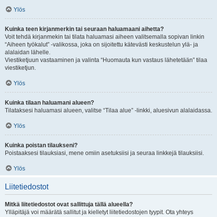
Ylös
Kuinka teen kirjanmerkin tai seuraan haluamaani aihetta?
Voit tehdä kirjanmekin tai tilata haluamasi aiheen valitsemalla sopivan linkin
“Aiheen työkalut” -valikossa, joka on sijoitettu kätevästi keskustelun ylä- ja
alalaidan lähelle.
Viestiketjuun vastaaminen ja valinta “Huomauta kun vastaus lähetetään” tilaa
viestiketjun.
Ylös
Kuinka tilaan haluamani alueen?
Tilataksesi haluamasi alueen, valitse “Tilaa alue” -linkki, aluesivun alalaidassa.
Ylös
Kuinka poistan tilaukseni?
Poistaaksesi tilauksiasi, mene omiin asetuksiisi ja seuraa linkkejä tilauksiisi.
Ylös
Liitetiedostot
Mitkä liitetiedostot ovat sallittuja tällä alueella?
Ylläpitäjä voi määrätä sallitut ja kielletyt liitetiedostojen tyypit. Ota yhteys