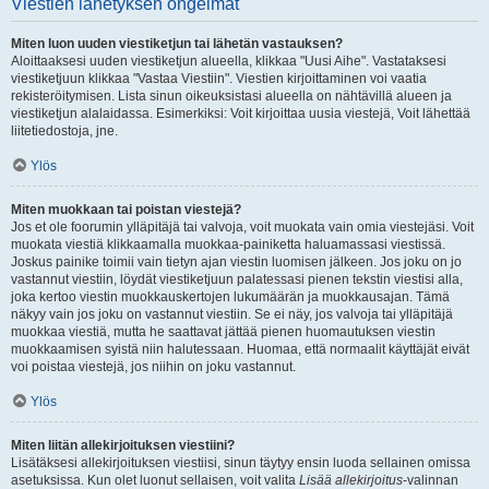
Viestien lähetyksen ongelmat
Miten luon uuden viestiketjun tai lähetän vastauksen?
Aloittaaksesi uuden viestiketjun alueella, klikkaa "Uusi Aihe". Vastataksesi
viestiketjuun klikkaa "Vastaa Viestiin". Viestien kirjoittaminen voi vaatia
rekisteröitymisen. Lista sinun oikeuksistasi alueella on nähtävillä alueen ja
viestiketjun alalaidassa. Esimerkiksi: Voit kirjoittaa uusia viestejä, Voit lähettää
liitetiedostoja, jne.
Ylös
Miten muokkaan tai poistan viestejä?
Jos et ole foorumin ylläpitäjä tai valvoja, voit muokata vain omia viestejäsi. Voit
muokata viestiä klikkaamalla muokkaa-painiketta haluamassasi viestissä.
Joskus painike toimii vain tietyn ajan viestin luomisen jälkeen. Jos joku on jo
vastannut viestiin, löydät viestiketjuun palatessasi pienen tekstin viestisi alla,
joka kertoo viestin muokkauskertojen lukumäärän ja muokkausajan. Tämä
näkyy vain jos joku on vastannut viestiin. Se ei näy, jos valvoja tai ylläpitäjä
muokkaa viestiä, mutta he saattavat jättää pienen huomautuksen viestin
muokkaamisen syistä niin halutessaan. Huomaa, että normaalit käyttäjät eivät
voi poistaa viestejä, jos niihin on joku vastannut.
Ylös
Miten liitän allekirjoituksen viestiini?
Lisätäksesi allekirjoituksen viestiisi, sinun täytyy ensin luoda sellainen omissa
asetuksissa. Kun olet luonut sellaisen, voit valita
Lisää allekirjoitus
-valinnan