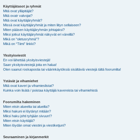
Käyttäjätasot ja ryhmät
Mitä ovat ylläpitäjät?
Mitä ovatr valvojat?
Mitä ovat käyttäjäryhmät?
Missä ovat käyttäjäryhmät ja miten liityn sellaiseen?
Miten pääsen käyttäjäryhmän johtajaksi?
Miksi jotkut käyttäjäryhmät näkyvät eri väreillä?
Mikä on “oletusryhmä”?
Mikä on “Tiimi” linkki?
Yksityisviestit
En voi lähettää yksityisviestejä!
Saan yksityisviestejä joita en halua!
Olen saanut roskapostia tai väärinkäytöksiä sisältäviä viestejä tältä foorumilta!
Ystävät ja vihamiehet
Mitä ovat kaveri ja vihamieslistat?
Kuinka voin lisätä / poistaa käyttäjiä kavereista tai vihamiehistä
Foorumilta hakeminen
Miten etsin alueelta tai alueilta?
Miksi hakuni ei löytänyt mitään?
Miksi haku johti tyhjään sivuun!?
Miten etsin käyttäjiä?
Miten löydän omat viestini ja viestiketjuni?
Seuraaminen ja kirjanmerkit