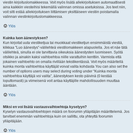
viestin kirjoituslomakkeessa. Voit myös lisätä allekirjoituksen automaattisesti
aina kaikkiin viesteihisi tekemällä valinnan omissa asetuksissa. Jos teet niin,
voit silti estää allekirjoituksen liittämisen yksittäiseen viestiin poistamalla
valinnan viestinkirjoituslomakkeessa.
Ylös
Kuinka luon äänestyksen?
Kun kirjoitat uuta viestiketjua tai muokkaat viestiketjun ensimmäistä viestiä,
klikkaa "Luo äänestys"-välilehteä viestilomakkeen alapuolella. Jos et näe tätä
välilehteä, sinulla ei ole tarvittavia oikeuksia äänestysten luomiseen. Syötä
otsikko ja ainakin kaksi vaihtoehtoa niille varattuihin kenttiin. Varmista että
jokainen vaihtoehto on omalla rivillään tekstikentässä. Voit myös määritellä
kuinka monta vaihtoehtoa käyttäjät voivat valita kohdasta You can also set the
number of options users may select during voting under “Kuinka monta
vaihtoehtoa käyttäjä voi valita”, äänestyksen kesto päivinä (0 kestää
loputtomasti) ja viimeisenä voit antaa käyttäjille mahdollisuuden muuttaa
ääntään.
Ylös
Miksi en voi lisätä vastausvaihtoehtoja kyselyyn?
Kyselyn vastausvaihtoehtojen määrä on foorumin ylläpitäjän määrittelemä. Jos
tarvitset enemmän vaihtoehtoja kuin on sallittu, ota yhteyttä foorumin
ylläpitäjään.
Ylös