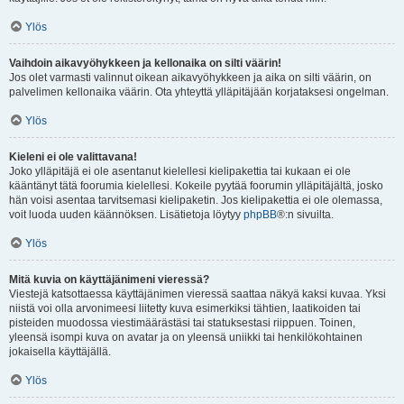
Ylös
Vaihdoin aikavyöhykkeen ja kellonaika on silti väärin!
Jos olet varmasti valinnut oikean aikavyöhykkeen ja aika on silti väärin, on
palvelimen kellonaika väärin. Ota yhteyttä ylläpitäjään korjataksesi ongelman.
Ylös
Kieleni ei ole valittavana!
Joko ylläpitäjä ei ole asentanut kielellesi kielipakettia tai kukaan ei ole
kääntänyt tätä foorumia kielellesi. Kokeile pyytää foorumin ylläpitäjältä, josko
hän voisi asentaa tarvitsemasi kielipaketin. Jos kielipakettia ei ole olemassa,
voit luoda uuden käännöksen. Lisätietoja löytyy
phpBB
®:n sivuilta.
Ylös
Mitä kuvia on käyttäjänimeni vieressä?
Viestejä katsottaessa käyttäjänimen vieressä saattaa näkyä kaksi kuvaa. Yksi
niistä voi olla arvonimeesi liitetty kuva esimerkiksi tähtien, laatikoiden tai
pisteiden muodossa viestimäärästäsi tai statuksestasi riippuen. Toinen,
yleensä isompi kuva on avatar ja on yleensä uniikki tai henkilökohtainen
jokaisella käyttäjällä.
Ylös