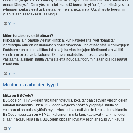
Foorumin ylläpitäjä on päättänyt, että viestit kyseiselle alueelle tulee tarkastaa
ennen lähetystä. On myös mahdollista, että foorumin ylläpitäjä on siirtänyt sinut
ryhmään, jonka viestit tarkistetaan ennen lähettämistä. Ota yhteyttä foorumin
ylläpitäjään saadaksesi lisätietoja.
Ylös
Miten tönäisen viestiketjuani?
Klikkaamalla “Tönaise viestiä” -linkkiä, kun katselet sitä, voit “tönäistä”
viestiketjua alueen ensimmäisen sivun yläosaan. Jos et näe tätä, viestiketjujen
tönäiseminen ei ole sallittua tai aika joka viestiketjujen tönäisemisen välillä
vaaditaan ei ole vielä kulunut. On myös mahdollista nostaa viestiketjua
vastaamalla siihen, mutta varmista että noudatat foorumin sääntöjä jos päätät
tehdä niin.
Ylös
Muotoilu ja aiheiden tyypit
Mikä on BBCode?
BBCode on HTML-kielen tapainen toteutus, joka tarjoaa tiettyjen viestin osien
muotoilumahdollisuuden. BBCoden käytöstä päättää ylläpitäjä, mutta se
voidaan ottaa pois käytöstä myös viestikohtaisesti viestin kirjoituslomakkeella.
BBCode itsessään on HTML:n kaltainen, mutta tagit käyttävät < ja > merkkien
sijaan hakasulkuja [ ja ]. BBCoden oppaan löydät viestinlähetyssivun kautta.
Ylös