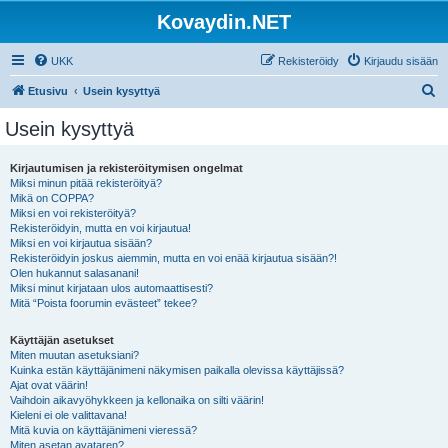
Kovaydin.NET
UKK
Rekisteröidy
Kirjaudu sisään
E
Etusivu
Usein kysyttyä
t
Usein kysyttyä
s
i
Kirjautumisen ja rekisteröitymisen ongelmat
Miksi minun pitää rekisteröityä?
Mikä on COPPA?
Miksi en voi rekisteröityä?
Rekisteröidyin, mutta en voi kirjautua!
Miksi en voi kirjautua sisään?
Rekisteröidyin joskus aiemmin, mutta en voi enää kirjautua sisään?!
Olen hukannut salasanani!
Miksi minut kirjataan ulos automaattisesti?
Mitä “Poista foorumin evästeet” tekee?
Käyttäjän asetukset
Miten muutan asetuksiani?
Kuinka estän käyttäjänimeni näkymisen paikalla olevissa käyttäjissä?
Ajat ovat väärin!
Vaihdoin aikavyöhykkeen ja kellonaika on silti väärin!
Kieleni ei ole valittavana!
Mitä kuvia on käyttäjänimeni vieressä?
Miten asetan avataren?