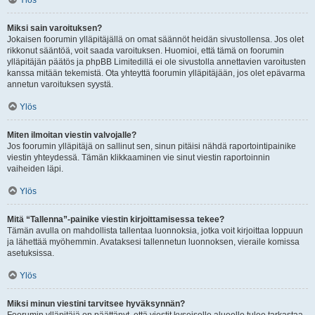
Ylös
Miksi sain varoituksen?
Jokaisen foorumin ylläpitäjällä on omat säännöt heidän sivustollensa. Jos olet
rikkonut sääntöä, voit saada varoituksen. Huomioi, että tämä on foorumin
ylläpitäjän päätös ja phpBB Limitedillä ei ole sivustolla annettavien varoitusten
kanssa mitään tekemistä. Ota yhteyttä foorumin ylläpitäjään, jos olet epävarma
annetun varoituksen syystä.
Ylös
Miten ilmoitan viestin valvojalle?
Jos foorumin ylläpitäjä on sallinut sen, sinun pitäisi nähdä raportointipainike
viestin yhteydessä. Tämän klikkaaminen vie sinut viestin raportoinnin
vaiheiden läpi.
Ylös
Mitä “Tallenna”-painike viestin kirjoittamisessa tekee?
Tämän avulla on mahdollista tallentaa luonnoksia, jotka voit kirjoittaa loppuun
ja lähettää myöhemmin. Avataksesi tallennetun luonnoksen, vieraile komissa
asetuksissa.
Ylös
Miksi minun viestini tarvitsee hyväksynnän?