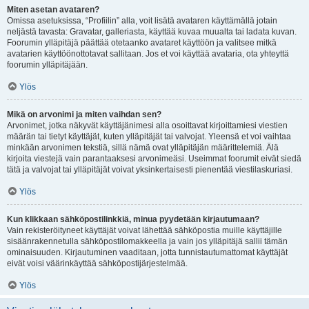
Miten asetan avataren?
Omissa asetuksissa, “Profiilin” alla, voit lisätä avataren käyttämällä jotain
neljästä tavasta: Gravatar, galleriasta, käyttää kuvaa muualta tai ladata kuvan.
Foorumin ylläpitäjä päättää otetaanko avataret käyttöön ja valitsee mitkä
avatarien käyttöönottotavat sallitaan. Jos et voi käyttää avataria, ota yhteyttä
foorumin ylläpitäjään.
Ylös
Mikä on arvonimi ja miten vaihdan sen?
Arvonimet, jotka näkyvät käyttäjänimesi alla osoittavat kirjoittamiesi viestien
määrän tai tietyt käyttäjät, kuten ylläpitäjät tai valvojat. Yleensä et voi vaihtaa
minkään arvonimen tekstiä, sillä nämä ovat ylläpitäjän määrittelemiä. Älä
kirjoita viestejä vain parantaaksesi arvonimeäsi. Useimmat foorumit eivät siedä
tätä ja valvojat tai ylläpitäjät voivat yksinkertaisesti pienentää viestilaskuriasi.
Ylös
Kun klikkaan sähköpostilinkkiä, minua pyydetään kirjautumaan?
Vain rekisteröityneet käyttäjät voivat lähettää sähköpostia muille käyttäjille
sisäänrakennetulla sähköpostilomakkeella ja vain jos ylläpitäjä sallii tämän
ominaisuuden. Kirjautuminen vaaditaan, jotta tunnistautumattomat käyttäjät
eivät voisi väärinkäyttää sähköpostijärjestelmää.
Ylös