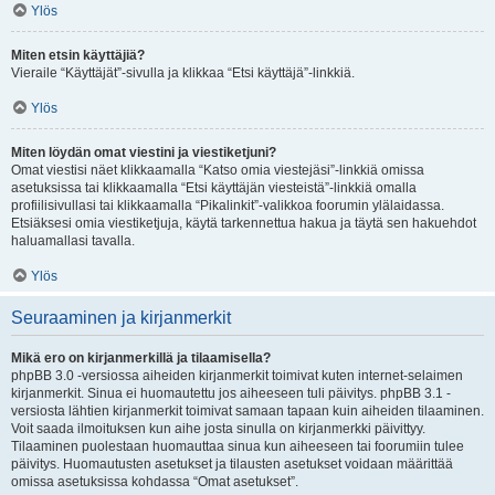
Ylös
Miten etsin käyttäjiä?
Vieraile “Käyttäjät”-sivulla ja klikkaa “Etsi käyttäjä”-linkkiä.
Ylös
Miten löydän omat viestini ja viestiketjuni?
Omat viestisi näet klikkaamalla “Katso omia viestejäsi”-linkkiä omissa
asetuksissa tai klikkaamalla “Etsi käyttäjän viesteistä”-linkkiä omalla
profiilisivullasi tai klikkaamalla “Pikalinkit”-valikkoa foorumin ylälaidassa.
Etsiäksesi omia viestiketjuja, käytä tarkennettua hakua ja täytä sen hakuehdot
haluamallasi tavalla.
Ylös
Seuraaminen ja kirjanmerkit
Mikä ero on kirjanmerkillä ja tilaamisella?
phpBB 3.0 -versiossa aiheiden kirjanmerkit toimivat kuten internet-selaimen
kirjanmerkit. Sinua ei huomautettu jos aiheeseen tuli päivitys. phpBB 3.1 -
versiosta lähtien kirjanmerkit toimivat samaan tapaan kuin aiheiden tilaaminen.
Voit saada ilmoituksen kun aihe josta sinulla on kirjanmerkki päivittyy.
Tilaaminen puolestaan huomauttaa sinua kun aiheeseen tai foorumiin tulee
päivitys. Huomautusten asetukset ja tilausten asetukset voidaan määrittää
omissa asetuksissa kohdassa “Omat asetukset”.