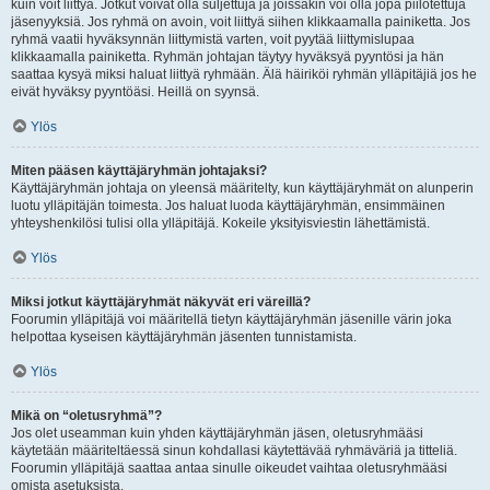
kuin voit liittyä. Jotkut voivat olla suljettuja ja joissakin voi olla jopa piilotettuja
jäsenyyksiä. Jos ryhmä on avoin, voit liittyä siihen klikkaamalla painiketta. Jos
ryhmä vaatii hyväksynnän liittymistä varten, voit pyytää liittymislupaa
klikkaamalla painiketta. Ryhmän johtajan täytyy hyväksyä pyyntösi ja hän
saattaa kysyä miksi haluat liittyä ryhmään. Älä häiriköi ryhmän ylläpitäjiä jos he
eivät hyväksy pyyntöäsi. Heillä on syynsä.
Ylös
Miten pääsen käyttäjäryhmän johtajaksi?
Käyttäjäryhmän johtaja on yleensä määritelty, kun käyttäjäryhmät on alunperin
luotu ylläpitäjän toimesta. Jos haluat luoda käyttäjäryhmän, ensimmäinen
yhteyshenkilösi tulisi olla ylläpitäjä. Kokeile yksityisviestin lähettämistä.
Ylös
Miksi jotkut käyttäjäryhmät näkyvät eri väreillä?
Foorumin ylläpitäjä voi määritellä tietyn käyttäjäryhmän jäsenille värin joka
helpottaa kyseisen käyttäjäryhmän jäsenten tunnistamista.
Ylös
Mikä on “oletusryhmä”?
Jos olet useamman kuin yhden käyttäjäryhmän jäsen, oletusryhmääsi
käytetään määriteltäessä sinun kohdallasi käytettävää ryhmäväriä ja titteliä.
Foorumin ylläpitäjä saattaa antaa sinulle oikeudet vaihtaa oletusryhmääsi
omista asetuksista.