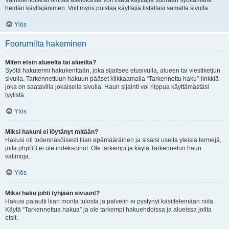
Vaihtoehtoisesti omista asetuksista voit lisätä käyttäjiä suoraan syöttämällä
heidän käyttäjänimen. Voit myös poistaa käyttäjiä listaltasi samalta sivulta.
Ylös
Foorumilta hakeminen
Miten etsin alueelta tai alueilta?
Syötä hakutermi hakukenttään, joka sijaitsee etusivulla, alueen tai viestiketjun
sivulla. Tarkennettuun hakuun pääset klikkaamalla “Tarkennettu haku”-linkkiä
joka on saatavilla jokaisella sivulla. Haun sijainti voi riippua käyttämästäsi
tyylistä.
Ylös
Miksi hakuni ei löytänyt mitään?
Hakusi oli todennäköisesti liian epämääräinen ja sisälsi useita yleisiä termejä,
joita phpBB ei ole indeksoinut. Ole tarkempi ja käytä Tarkennetun haun
valintoja.
Ylös
Miksi haku johti tyhjään sivuun!?
Hakusi palautti liian monta tulosta ja palvelin ei pystynyt käsittelemään niitä.
Käytä “Tarkennettua hakua” ja ole tarkempi hakuehdoissa ja alueissa joilta
etsit.