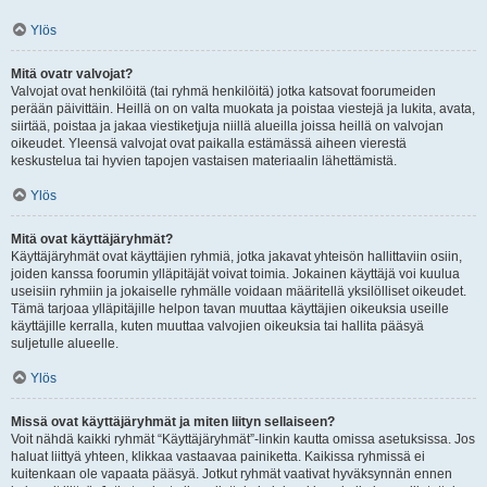
Ylös
Mitä ovatr valvojat?
Valvojat ovat henkilöitä (tai ryhmä henkilöitä) jotka katsovat foorumeiden
perään päivittäin. Heillä on on valta muokata ja poistaa viestejä ja lukita, avata,
siirtää, poistaa ja jakaa viestiketjuja niillä alueilla joissa heillä on valvojan
oikeudet. Yleensä valvojat ovat paikalla estämässä aiheen vierestä
keskustelua tai hyvien tapojen vastaisen materiaalin lähettämistä.
Ylös
Mitä ovat käyttäjäryhmät?
Käyttäjäryhmät ovat käyttäjien ryhmiä, jotka jakavat yhteisön hallittaviin osiin,
joiden kanssa foorumin ylläpitäjät voivat toimia. Jokainen käyttäjä voi kuulua
useisiin ryhmiin ja jokaiselle ryhmälle voidaan määritellä yksilölliset oikeudet.
Tämä tarjoaa ylläpitäjille helpon tavan muuttaa käyttäjien oikeuksia useille
käyttäjille kerralla, kuten muuttaa valvojien oikeuksia tai hallita pääsyä
suljetulle alueelle.
Ylös
Missä ovat käyttäjäryhmät ja miten liityn sellaiseen?
Voit nähdä kaikki ryhmät “Käyttäjäryhmät”-linkin kautta omissa asetuksissa. Jos
haluat liittyä yhteen, klikkaa vastaavaa painiketta. Kaikissa ryhmissä ei
kuitenkaan ole vapaata pääsyä. Jotkut ryhmät vaativat hyväksynnän ennen