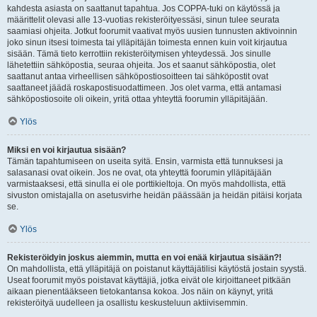
kahdesta asiasta on saattanut tapahtua. Jos COPPA-tuki on käytössä ja
määrittelit olevasi alle 13-vuotias rekisteröityessäsi, sinun tulee seurata
saamiasi ohjeita. Jotkut foorumit vaativat myös uusien tunnusten aktivoinnin
joko sinun itsesi toimesta tai ylläpitäjän toimesta ennen kuin voit kirjautua
sisään. Tämä tieto kerrottiin rekisteröitymisen yhteydessä. Jos sinulle
lähetettiin sähköpostia, seuraa ohjeita. Jos et saanut sähköpostia, olet
saattanut antaa virheellisen sähköpostiosoitteen tai sähköpostit ovat
saattaneet jäädä roskapostisuodattimeen. Jos olet varma, että antamasi
sähköpostiosoite oli oikein, yritä ottaa yhteyttä foorumin ylläpitäjään.
Ylös
Miksi en voi kirjautua sisään?
Tämän tapahtumiseen on useita syitä. Ensin, varmista että tunnuksesi ja
salasanasi ovat oikein. Jos ne ovat, ota yhteyttä foorumin ylläpitäjään
varmistaaksesi, että sinulla ei ole porttikieltoja. On myös mahdollista, että
sivuston omistajalla on asetusvirhe heidän päässään ja heidän pitäisi korjata
se.
Ylös
Rekisteröidyin joskus aiemmin, mutta en voi enää kirjautua sisään?!
On mahdollista, että ylläpitäjä on poistanut käyttäjätilisi käytöstä jostain syystä.
Useat foorumit myös poistavat käyttäjiä, jotka eivät ole kirjoittaneet pitkään
aikaan pienentääkseen tietokantansa kokoa. Jos näin on käynyt, yritä
rekisteröityä uudelleen ja osallistu keskusteluun aktiivisemmin.