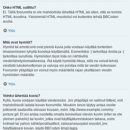
Onko HTML sallittu?
Ei. Tällä foorumilla ei ole mahdollista lähettää HTML:ää siten, että se toimisi
HTML-koodina. Yleisimmät HTML-muotoilut voi kuitenkin tehdä BBCoden
avulla.
Ylös
Mitä ovat hymiöt?
Hymiöt tai emoticonit ovat pieniä kuvia joita voidaan käyttää tunteiden
ilmaisemiseen lyhyitä koodeja käyttämällä. Esimerkiksi :) tarkoittaa iloista ja :(
tarkoittaa surullista. Hymiöiden täysi lista on nähtävillä
viestinlähetyslomakkeessa. Älä käytä hymiöitä liikaa, sillä ne voivat tehdä
viestistä lukukelvottoman ja valvoja voi poistaa niitä tai viestin kokonaan.
Foorumin ylläpitäjä on voinut myös määritellä rajan yksittäisen viestin
hymiöiden määrälle.
Ylös
Voinko lähettää kuvia?
Kyllä, kuvia voidaan käyttää viesteissäsi. Jos ylläpitäjä on sallinut liitteet, voit
mahdollisesti ladata kuvan foorumille. Muutoin sinun täytyy antaa osoite
julkisesti saatavilla olevaan kuvaan, esim. http://www.example.com/my-
picture.gif. Et voi antaa osoitetta omalla koneellasi oleviin kuviin (ellei se ole
yleinen palvelin) tai kuviin, jotka ovat käyttäjätunnistuksen takana, esim.
hotmail tai yahoo sähköpostilaatikot, salasanasuojatut sivustot, jne.
Näyttääksesi kuvan, käytä BBCoden [img]-tagia.