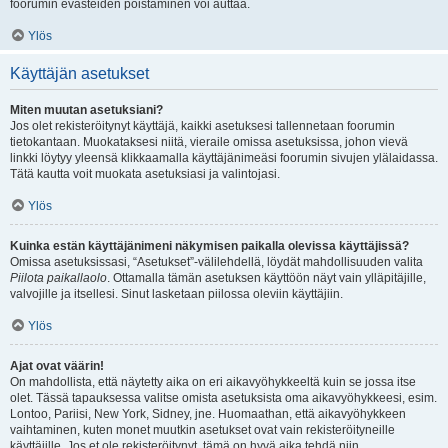
foorumin evästeiden poistaminen voi auttaa.
Ylös
Käyttäjän asetukset
Miten muutan asetuksiani?
Jos olet rekisteröitynyt käyttäjä, kaikki asetuksesi tallennetaan foorumin
tietokantaan. Muokataksesi niitä, vieraile omissa asetuksissa, johon vievä
linkki löytyy yleensä klikkaamalla käyttäjänimeäsi foorumin sivujen ylälaidassa.
Tätä kautta voit muokata asetuksiasi ja valintojasi.
Ylös
Kuinka estän käyttäjänimeni näkymisen paikalla olevissa käyttäjissä?
Omissa asetuksissasi, “Asetukset”-välilehdellä, löydät mahdollisuuden valita
Piilota paikallaolo
. Ottamalla tämän asetuksen käyttöön näyt vain ylläpitäjille,
valvojille ja itsellesi. Sinut lasketaan piilossa oleviin käyttäjiin.
Ylös
Ajat ovat väärin!
On mahdollista, että näytetty aika on eri aikavyöhykkeeltä kuin se jossa itse
olet. Tässä tapauksessa valitse omista asetuksista oma aikavyöhykkeesi, esim.
Lontoo, Pariisi, New York, Sidney, jne. Huomaathan, että aikavyöhykkeen
vaihtaminen, kuten monet muutkin asetukset ovat vain rekisteröityneille
käyttäjille. Jos et ole rekisteröitynyt, tämä on hyvä aika tehdä niin.