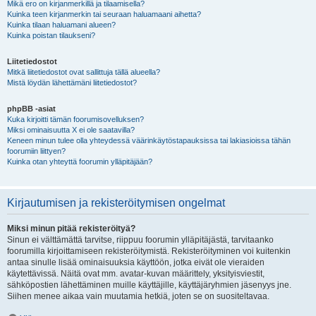
Mikä ero on kirjanmerkillä ja tilaamisella?
Kuinka teen kirjanmerkin tai seuraan haluamaani aihetta?
Kuinka tilaan haluamani alueen?
Kuinka poistan tilaukseni?
Liitetiedostot
Mitkä liitetiedostot ovat sallittuja tällä alueella?
Mistä löydän lähettämäni liitetiedostot?
phpBB -asiat
Kuka kirjoitti tämän foorumisovelluksen?
Miksi ominaisuutta X ei ole saatavilla?
Keneen minun tulee olla yhteydessä väärinkäytöstapauksissa tai lakiasioissa tähän
foorumiin liittyen?
Kuinka otan yhteyttä foorumin ylläpitäjään?
Kirjautumisen ja rekisteröitymisen ongelmat
Miksi minun pitää rekisteröityä?
Sinun ei välttämättä tarvitse, riippuu foorumin ylläpitäjästä, tarvitaanko
foorumilla kirjoittamiseen rekisteröitymistä. Rekisteröityminen voi kuitenkin
antaa sinulle lisää ominaisuuksia käyttöön, jotka eivät ole vieraiden
käytettävissä. Näitä ovat mm. avatar-kuvan määrittely, yksityisviestit,
sähköpostien lähettäminen muille käyttäjille, käyttäjäryhmien jäsenyys jne.
Siihen menee aikaa vain muutamia hetkiä, joten se on suositeltavaa.