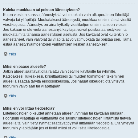
Kuinka muokkaan tai poistan äänestyksen?
Kuten viestien kanssa, äänestyksiä voi muokata vain alkuperäinen lähettäjä,
valvoja tai ylläpitäjä. Muokataksesi äänestystä, muokkaa ensimmäistä viestiä
viestiketjussa. Äänestys on aina kytketty viestiketjun ensimmäiseen viestiin.
Jos kukaan ei ole vielä äänestänyt, käyttäjät voivat poistaa äänestyksen tai
muokata mitä tahansa äänestyksen asetusta. Jos käyttäjät ovat kuitenkin jo
äänestäneet, vain valvojat tai ylläpitäjät voivat muokata tai poistaa sen. Tämä
estää äänestysvaihtoehtojen vaihtamisen kesken äänestyksen.
Ylös
Miksi en pääse alueelle?
Jotkin alueet saattavat olla rajattu vain tietyille käyttäjille tai ryhmille.
Katsoaksesi, lukeaksesi, kirjoittaaksesi tai muiden toimintojen tekeminen
alueella saattaa tarvita erikoisoikeuksia. Jos haluat oikeudet, ota yhteyttä
foorumin valvojaan tai ylläpitäjään.
Ylös
Miksi en voi liittää tiedostoja?
Liitetiedostojen oikeudet annetaan alueen, ryhmän tai käyttäjän mukaan.
Foorumin ylläpitäjä ei välttämättä ole sallinut liitetiedostojen liittämistä tietyllä
alueella tai vain tietyt ryhmät saattavat pystyä liittämään tiedostoja. Ota yhteyttä
foorumin ylläpitäjään jos et tiedä miksi et voi lisätä liitetiedostoja.