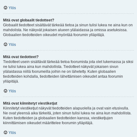
Ylös
Mitä ovat globaalit tiedotteet?
Globaalit tiedotteet sisältävät tärkeää tietoa ja sinun tulisi lukea ne aina kun on
mahdolista. Ne näkyvät jokaisen alueen ylälaidassa ja omissa asetuksissa.
Globaalien tiedotteiden oikeudet myöntää foorumin ylläpitäjä.
Ylös
Mitä ovat tiedotteet?
Tiedotteet usein sisältävät tärkeää tietoa foorumista jota olet lukemassa ja siksi
ne tulisi lukea aina kun mahdollista. Tiedotteet näkyvät jokaisen sivun
ylälaidassa niillä foorumeilla joihin ne on lähetetty. Kuten globaalien
tiedotteiden kohdalla, tiedotteiden lähettämisen oikeudet antaa foorumin
ylläpitäjä.
Ylös
Mitä ovat kiinnitetyt viestiketjut
Kiinnitetyt viestiketjut näkyvät tiedotteiden alapuolella ja ovat vain etusivulla.
Ne ovat yleensä aika tärkeitä, joten sinun tulisi lukea ne aina kun mahdollista.
Kuten tiedotteiden ja globaalien tiedotteiden kanssa, viestiketjujen
kiinnittämisen oikeudet määrittelee foorumin ylläpitäjä.
Ylös