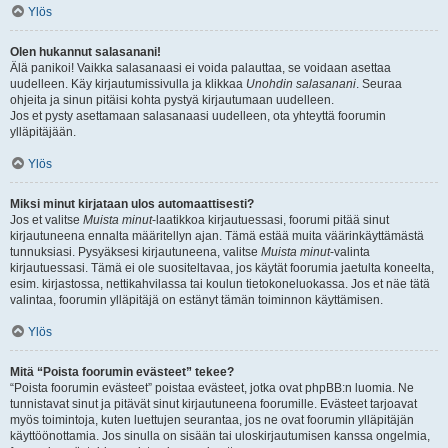
Ylös
Olen hukannut salasanani!
Älä panikoi! Vaikka salasanaasi ei voida palauttaa, se voidaan asettaa
uudelleen. Käy kirjautumissivulla ja klikkaa
Unohdin salasanani
. Seuraa
ohjeita ja sinun pitäisi kohta pystyä kirjautumaan uudelleen.
Jos et pysty asettamaan salasanaasi uudelleen, ota yhteyttä foorumin
ylläpitäjään.
Ylös
Miksi minut kirjataan ulos automaattisesti?
Jos et valitse
Muista minut
-laatikkoa kirjautuessasi, foorumi pitää sinut
kirjautuneena ennalta määritellyn ajan. Tämä estää muita väärinkäyttämästä
tunnuksiasi. Pysyäksesi kirjautuneena, valitse
Muista minut
-valinta
kirjautuessasi. Tämä ei ole suositeltavaa, jos käytät foorumia jaetulta koneelta,
esim. kirjastossa, nettikahvilassa tai koulun tietokoneluokassa. Jos et näe tätä
valintaa, foorumin ylläpitäjä on estänyt tämän toiminnon käyttämisen.
Ylös
Mitä “Poista foorumin evästeet” tekee?
“Poista foorumin evästeet” poistaa evästeet, jotka ovat phpBB:n luomia. Ne
tunnistavat sinut ja pitävät sinut kirjautuneena foorumille. Evästeet tarjoavat
myös toimintoja, kuten luettujen seurantaa, jos ne ovat foorumin ylläpitäjän
käyttöönottamia. Jos sinulla on sisään tai uloskirjautumisen kanssa ongelmia,