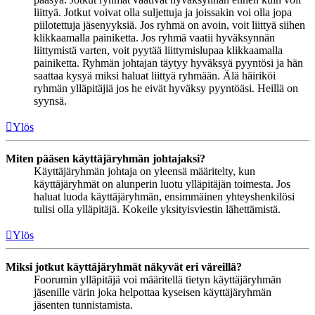
liittyä. Jotkut voivat olla suljettuja ja joissakin voi olla jopa
piilotettuja jäsenyyksiä. Jos ryhmä on avoin, voit liittyä siihen
klikkaamalla painiketta. Jos ryhmä vaatii hyväksynnän
liittymistä varten, voit pyytää liittymislupaa klikkaamalla
painiketta. Ryhmän johtajan täytyy hyväksyä pyyntösi ja hän
saattaa kysyä miksi haluat liittyä ryhmään. Älä häiriköi
ryhmän ylläpitäjiä jos he eivät hyväksy pyyntöäsi. Heillä on
syynsä.
Ylös
Miten pääsen käyttäjäryhmän johtajaksi?
Käyttäjäryhmän johtaja on yleensä määritelty, kun
käyttäjäryhmät on alunperin luotu ylläpitäjän toimesta. Jos
haluat luoda käyttäjäryhmän, ensimmäinen yhteyshenkilösi
tulisi olla ylläpitäjä. Kokeile yksityisviestin lähettämistä.
Ylös
Miksi jotkut käyttäjäryhmät näkyvät eri väreillä?
Foorumin ylläpitäjä voi määritellä tietyn käyttäjäryhmän
jäsenille värin joka helpottaa kyseisen käyttäjäryhmän
jäsenten tunnistamista.