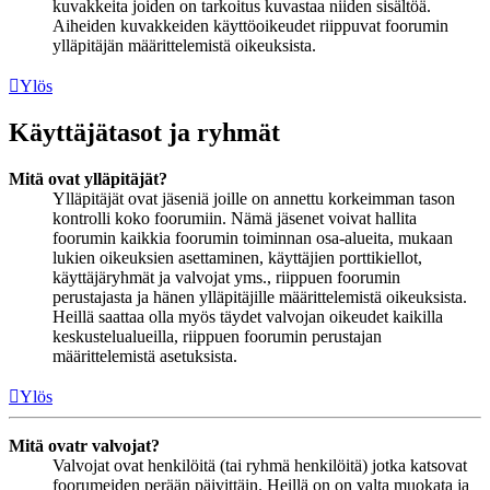
kuvakkeita joiden on tarkoitus kuvastaa niiden sisältöä.
Aiheiden kuvakkeiden käyttöoikeudet riippuvat foorumin
ylläpitäjän määrittelemistä oikeuksista.
Ylös
Käyttäjätasot ja ryhmät
Mitä ovat ylläpitäjät?
Ylläpitäjät ovat jäseniä joille on annettu korkeimman tason
kontrolli koko foorumiin. Nämä jäsenet voivat hallita
foorumin kaikkia foorumin toiminnan osa-alueita, mukaan
lukien oikeuksien asettaminen, käyttäjien porttikiellot,
käyttäjäryhmät ja valvojat yms., riippuen foorumin
perustajasta ja hänen ylläpitäjille määrittelemistä oikeuksista.
Heillä saattaa olla myös täydet valvojan oikeudet kaikilla
keskustelualueilla, riippuen foorumin perustajan
määrittelemistä asetuksista.
Ylös
Mitä ovatr valvojat?
Valvojat ovat henkilöitä (tai ryhmä henkilöitä) jotka katsovat
foorumeiden perään päivittäin. Heillä on on valta muokata ja