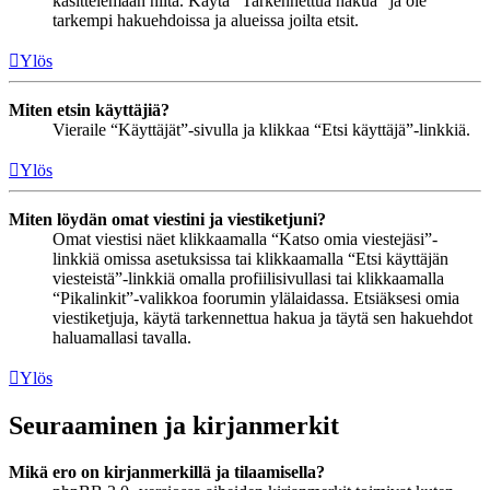
käsittelemään niitä. Käytä “Tarkennettua hakua” ja ole
tarkempi hakuehdoissa ja alueissa joilta etsit.
Ylös
Miten etsin käyttäjiä?
Vieraile “Käyttäjät”-sivulla ja klikkaa “Etsi käyttäjä”-linkkiä.
Ylös
Miten löydän omat viestini ja viestiketjuni?
Omat viestisi näet klikkaamalla “Katso omia viestejäsi”-
linkkiä omissa asetuksissa tai klikkaamalla “Etsi käyttäjän
viesteistä”-linkkiä omalla profiilisivullasi tai klikkaamalla
“Pikalinkit”-valikkoa foorumin ylälaidassa. Etsiäksesi omia
viestiketjuja, käytä tarkennettua hakua ja täytä sen hakuehdot
haluamallasi tavalla.
Ylös
Seuraaminen ja kirjanmerkit
Mikä ero on kirjanmerkillä ja tilaamisella?