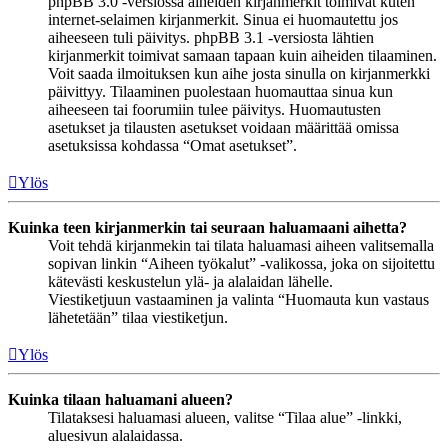
phpBB 3.0 -versiossa aiheiden kirjanmerkit toimivat kuten
internet-selaimen kirjanmerkit. Sinua ei huomautettu jos
aiheeseen tuli päivitys. phpBB 3.1 -versiosta lähtien
kirjanmerkit toimivat samaan tapaan kuin aiheiden tilaaminen.
Voit saada ilmoituksen kun aihe josta sinulla on kirjanmerkki
päivittyy. Tilaaminen puolestaan huomauttaa sinua kun
aiheeseen tai foorumiin tulee päivitys. Huomautusten
asetukset ja tilausten asetukset voidaan määrittää omissa
asetuksissa kohdassa “Omat asetukset”.
Ylös
Kuinka teen kirjanmerkin tai seuraan haluamaani aihetta?
Voit tehdä kirjanmekin tai tilata haluamasi aiheen valitsemalla
sopivan linkin “Aiheen työkalut” -valikossa, joka on sijoitettu
kätevästi keskustelun ylä- ja alalaidan lähelle.
Viestiketjuun vastaaminen ja valinta “Huomauta kun vastaus
lähetetään” tilaa viestiketjun.
Ylös
Kuinka tilaan haluamani alueen?
Tilataksesi haluamasi alueen, valitse “Tilaa alue” -linkki,
aluesivun alalaidassa.