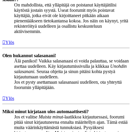
On mahdollista, että ylläpitäjä on poistanut käyttäjätilisi
käytöstä jostain syystä. Useat foorumit myös poistavat
käyttäjiä, jotka eivät ole kirjoittaneet pitkään aikaan
pienentääkseen tietokantansa kokoa. Jos näin on käynyt, yritä
rekisteröityä uudelleen ja osallistu keskusteluun
aktiivisemmin.
Ylös
Olen hukannut salasanani!
Älä panikoi! Vaikka salasanaasi ei voida palauttaa, se voidaan
asettaa uudelleen. Käy kirjautumissivulla ja klikkaa
Unohdin
salasanani
. Seuraa ohjeita ja sinun pitäisi kohta pystyä
kirjautumaan uudelleen.
Jos et pysty asettamaan salasanaasi uudelleen, ota yhteyttä
foorumin ylläpitäjään.
Ylös
Miksi minut kirjataan ulos automaattisesti?
Jos et valitse
Muista minut
-laatikkoa kirjautuessasi, foorumi
pitää sinut kirjautuneena ennalta määritellyn ajan. Tämä estää
muita väärinkäyttämästä tunnuksiasi. Pysyäksesi