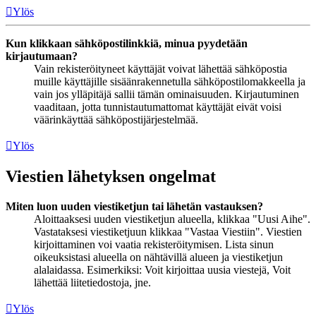
Ylös
Kun klikkaan sähköpostilinkkiä, minua pyydetään
kirjautumaan?
Vain rekisteröityneet käyttäjät voivat lähettää sähköpostia
muille käyttäjille sisäänrakennetulla sähköpostilomakkeella ja
vain jos ylläpitäjä sallii tämän ominaisuuden. Kirjautuminen
vaaditaan, jotta tunnistautumattomat käyttäjät eivät voisi
väärinkäyttää sähköpostijärjestelmää.
Ylös
Viestien lähetyksen ongelmat
Miten luon uuden viestiketjun tai lähetän vastauksen?
Aloittaaksesi uuden viestiketjun alueella, klikkaa "Uusi Aihe".
Vastataksesi viestiketjuun klikkaa "Vastaa Viestiin". Viestien
kirjoittaminen voi vaatia rekisteröitymisen. Lista sinun
oikeuksistasi alueella on nähtävillä alueen ja viestiketjun
alalaidassa. Esimerkiksi: Voit kirjoittaa uusia viestejä, Voit
lähettää liitetiedostoja, jne.
Ylös