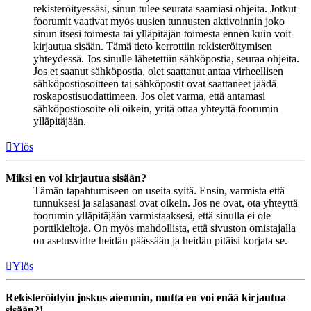
rekisteröityessäsi, sinun tulee seurata saamiasi ohjeita. Jotkut
foorumit vaativat myös uusien tunnusten aktivoinnin joko
sinun itsesi toimesta tai ylläpitäjän toimesta ennen kuin voit
kirjautua sisään. Tämä tieto kerrottiin rekisteröitymisen
yhteydessä. Jos sinulle lähetettiin sähköpostia, seuraa ohjeita.
Jos et saanut sähköpostia, olet saattanut antaa virheellisen
sähköpostiosoitteen tai sähköpostit ovat saattaneet jäädä
roskapostisuodattimeen. Jos olet varma, että antamasi
sähköpostiosoite oli oikein, yritä ottaa yhteyttä foorumin
ylläpitäjään.
Ylös
Miksi en voi kirjautua sisään?
Tämän tapahtumiseen on useita syitä. Ensin, varmista että
tunnuksesi ja salasanasi ovat oikein. Jos ne ovat, ota yhteyttä
foorumin ylläpitäjään varmistaaksesi, että sinulla ei ole
porttikieltoja. On myös mahdollista, että sivuston omistajalla
on asetusvirhe heidän päässään ja heidän pitäisi korjata se.
Ylös
Rekisteröidyin joskus aiemmin, mutta en voi enää kirjautua
sisään?!