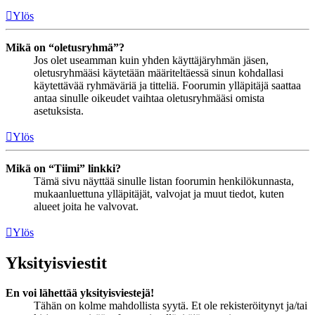
Ylös
Mikä on “oletusryhmä”?
Jos olet useamman kuin yhden käyttäjäryhmän jäsen,
oletusryhmääsi käytetään määriteltäessä sinun kohdallasi
käytettävää ryhmäväriä ja titteliä. Foorumin ylläpitäjä saattaa
antaa sinulle oikeudet vaihtaa oletusryhmääsi omista
asetuksista.
Ylös
Mikä on “Tiimi” linkki?
Tämä sivu näyttää sinulle listan foorumin henkilökunnasta,
mukaanluettuna ylläpitäjät, valvojat ja muut tiedot, kuten
alueet joita he valvovat.
Ylös
Yksityisviestit
En voi lähettää yksityisviestejä!
Tähän on kolme mahdollista syytä. Et ole rekisteröitynyt ja/tai