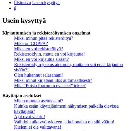
Etusivu
Usein kysyttyä
Etsi
Usein kysyttyä
Kirjautumisen ja rekisteröitymisen ongelmat
Miksi minun pitää rekisteröityä?
Mikä on COPPA?
Miksi en voi rekisteröityä?
Rekisteröidyin, mutta en voi kirjautua!
Miksi en voi kirjautua sisään?
Rekisteröidyin joskus aiemmin, mutta en voi enää kirjautua
sisään?!
Olen hukannut salasanani!
Miksi minut kirjataan ulos automaattisesti?
Mitä “Poista foorumin evästeet” tekee?
Käyttäjän asetukset
Miten muutan asetuksiani?
Kuinka estän käyttäjänimeni näkymisen paikalla olevissa
käyttäjissä?
Ajat ovat väärin!
Vaihdoin aikavyöhykkeen ja kellonaika on silti väärin!
Kieleni ei ole valittavana!