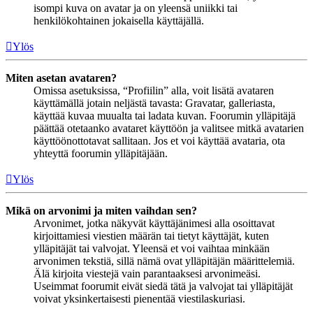
isompi kuva on avatar ja on yleensä uniikki tai
henkilökohtainen jokaisella käyttäjällä.
Ylös
Miten asetan avataren?
Omissa asetuksissa, “Profiilin” alla, voit lisätä avataren
käyttämällä jotain neljästä tavasta: Gravatar, galleriasta,
käyttää kuvaa muualta tai ladata kuvan. Foorumin ylläpitäjä
päättää otetaanko avataret käyttöön ja valitsee mitkä avatarien
käyttöönottotavat sallitaan. Jos et voi käyttää avataria, ota
yhteyttä foorumin ylläpitäjään.
Ylös
Mikä on arvonimi ja miten vaihdan sen?
Arvonimet, jotka näkyvät käyttäjänimesi alla osoittavat
kirjoittamiesi viestien määrän tai tietyt käyttäjät, kuten
ylläpitäjät tai valvojat. Yleensä et voi vaihtaa minkään
arvonimen tekstiä, sillä nämä ovat ylläpitäjän määrittelemiä.
Älä kirjoita viestejä vain parantaaksesi arvonimeäsi.
Useimmat foorumit eivät siedä tätä ja valvojat tai ylläpitäjät
voivat yksinkertaisesti pienentää viestilaskuriasi.