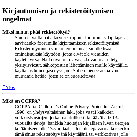
Kirjautumisen ja rekisteröitymisen
ongelmat
Miksi minun pitää rekisteröityä?
Sinun ei välttämättä tarvitse, riippuu foorumin ylläpitäjästä,
tarvitaanko foorumilla kirjoittamiseen rekisteröitymistä.
Rekisteröityminen voi kuitenkin antaa sinulle lisää
ominaisuuksia käyttöön, jotka eivät ole vieraiden
käytettävissä. Näitä ovat mm. avatar-kuvan määrittely,
yksityisviestit, sähköpostien lähettäminen muille käyttäjille,
käyttäjäryhmien jäsenyys jne. Siihen menee aikaa vain
muutamia hetkiä, joten se on suositeltavaa.
Ylös
Mikä on COPPA?
COPPA, tai Children’s Online Privacy Protection Act of
1998, on yhdysvaltalainen laki, joka vaatii kaikkien
verkkosivustojen, jotka mahdollisesti keräävät alle 13-
vuotiailta tietoja, hankkia huoltajan kirjallisen luvan tietojen
keräämiseen alle 13-vuotiaalta. Jos olet epävarma koskeeko
tämä sinua rekisteröityvänä käyttäjänä tai verkkosivua jolle