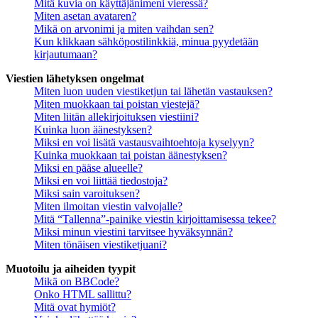
Mitä kuvia on käyttäjänimeni vieressä?
Miten asetan avataren?
Mikä on arvonimi ja miten vaihdan sen?
Kun klikkaan sähköpostilinkkiä, minua pyydetään
kirjautumaan?
Viestien lähetyksen ongelmat
Miten luon uuden viestiketjun tai lähetän vastauksen?
Miten muokkaan tai poistan viestejä?
Miten liitän allekirjoituksen viestiini?
Kuinka luon äänestyksen?
Miksi en voi lisätä vastausvaihtoehtoja kyselyyn?
Kuinka muokkaan tai poistan äänestyksen?
Miksi en pääse alueelle?
Miksi en voi liittää tiedostoja?
Miksi sain varoituksen?
Miten ilmoitan viestin valvojalle?
Mitä “Tallenna”-painike viestin kirjoittamisessa tekee?
Miksi minun viestini tarvitsee hyväksynnän?
Miten tönäisen viestiketjuani?
Muotoilu ja aiheiden tyypit
Mikä on BBCode?
Onko HTML sallittu?
Mitä ovat hymiöt?