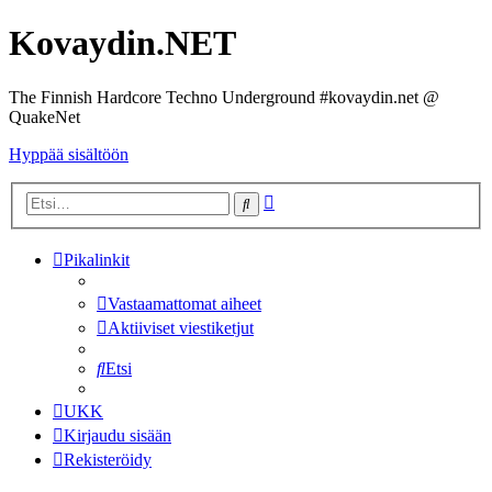
Kovaydin.NET
The Finnish Hardcore Techno Underground #kovaydin.net @
QuakeNet
Hyppää sisältöön
Tarkennettu
Etsi
haku
Pikalinkit
Vastaamattomat aiheet
Aktiiviset viestiketjut
Etsi
UKK
Kirjaudu sisään
Rekisteröidy