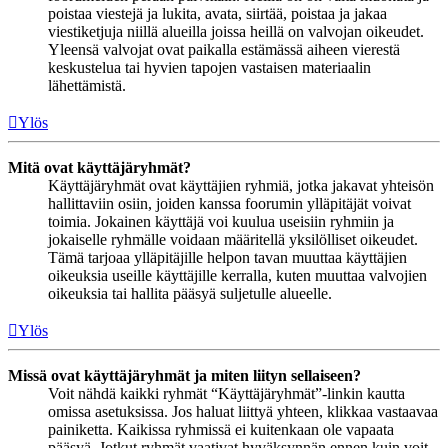
poistaa viestejä ja lukita, avata, siirtää, poistaa ja jakaa
viestiketjuja niillä alueilla joissa heillä on valvojan oikeudet.
Yleensä valvojat ovat paikalla estämässä aiheen vierestä
keskustelua tai hyvien tapojen vastaisen materiaalin
lähettämistä.
Ylös
Mitä ovat käyttäjäryhmät?
Käyttäjäryhmät ovat käyttäjien ryhmiä, jotka jakavat yhteisön
hallittaviin osiin, joiden kanssa foorumin ylläpitäjät voivat
toimia. Jokainen käyttäjä voi kuulua useisiin ryhmiin ja
jokaiselle ryhmälle voidaan määritellä yksilölliset oikeudet.
Tämä tarjoaa ylläpitäjille helpon tavan muuttaa käyttäjien
oikeuksia useille käyttäjille kerralla, kuten muuttaa valvojien
oikeuksia tai hallita pääsyä suljetulle alueelle.
Ylös
Missä ovat käyttäjäryhmät ja miten liityn sellaiseen?
Voit nähdä kaikki ryhmät “Käyttäjäryhmät”-linkin kautta
omissa asetuksissa. Jos haluat liittyä yhteen, klikkaa vastaavaa
painiketta. Kaikissa ryhmissä ei kuitenkaan ole vapaata
pääsyä. Jotkut ryhmät vaativat hyväksynnän ennen kuin voit