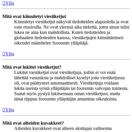
Ylös
Mitä ovat kiinnitetyt viestiketjut
Kiinnitetyt viestiketjut näkyvät tiedotteiden alapuolella ja ovat
vain etusivulla. Ne ovat yleensä aika tärkeitä, joten sinun tulisi
lukea ne aina kun mahdollista. Kuten tiedotteiden ja
globaalien tiedotteiden kanssa, viestiketjujen kiinnittämisen
oikeudet määrittelee foorumin ylläpitäjä.
Ylös
Mitä ovat lukitut viestiketjut?
Lukitut viestiketjut ovat viestiketjuja, joihin ei voi enää
lähettää vastauksia ja mahdolliset kyselyt joita viestiketjussa
oli, ovat päättyneet automaattisesti. Viestiketjuja voidaan
lukita useista syistä ylläpitäjän tai foorumin valvojan toimesta.
Saatat myös pystyä lukitsemaan oman viestiketjusi, mutta
tämä riippuu foorumin ylläpitäjän antamista oikeuksista.
Ylös
Mitä ovat aiheiden kuvakkeet?
Aiheiden kuvakkeet ovat aiheen aloittajan valitsemia