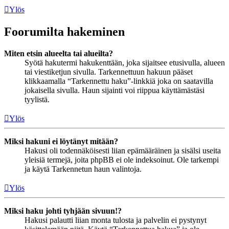
Ylös
Foorumilta hakeminen
Miten etsin alueelta tai alueilta?
Syötä hakutermi hakukenttään, joka sijaitsee etusivulla, alueen
tai viestiketjun sivulla. Tarkennettuun hakuun pääset
klikkaamalla “Tarkennettu haku”-linkkiä joka on saatavilla
jokaisella sivulla. Haun sijainti voi riippua käyttämästäsi
tyylistä.
Ylös
Miksi hakuni ei löytänyt mitään?
Hakusi oli todennäköisesti liian epämääräinen ja sisälsi useita
yleisiä termejä, joita phpBB ei ole indeksoinut. Ole tarkempi
ja käytä Tarkennetun haun valintoja.
Ylös
Miksi haku johti tyhjään sivuun!?
Hakusi palautti liian monta tulosta ja palvelin ei pystynyt