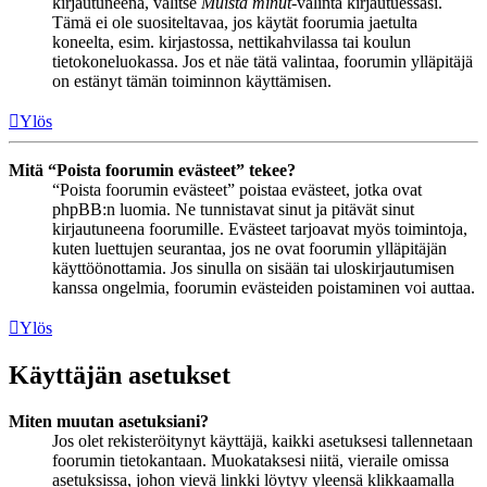
kirjautuneena, valitse
Muista minut
-valinta kirjautuessasi.
Tämä ei ole suositeltavaa, jos käytät foorumia jaetulta
koneelta, esim. kirjastossa, nettikahvilassa tai koulun
tietokoneluokassa. Jos et näe tätä valintaa, foorumin ylläpitäjä
on estänyt tämän toiminnon käyttämisen.
Ylös
Mitä “Poista foorumin evästeet” tekee?
“Poista foorumin evästeet” poistaa evästeet, jotka ovat
phpBB:n luomia. Ne tunnistavat sinut ja pitävät sinut
kirjautuneena foorumille. Evästeet tarjoavat myös toimintoja,
kuten luettujen seurantaa, jos ne ovat foorumin ylläpitäjän
käyttöönottamia. Jos sinulla on sisään tai uloskirjautumisen
kanssa ongelmia, foorumin evästeiden poistaminen voi auttaa.
Ylös
Käyttäjän asetukset
Miten muutan asetuksiani?
Jos olet rekisteröitynyt käyttäjä, kaikki asetuksesi tallennetaan
foorumin tietokantaan. Muokataksesi niitä, vieraile omissa
asetuksissa, johon vievä linkki löytyy yleensä klikkaamalla