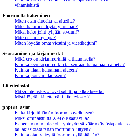
vihamiehistä
Foorumilta hakeminen
Miten etsin alueelta tai alueilta?
Miksi hakuni ei löytänyt mitään?
Miksi haku johti tyhjään sivuun!?
Miten etsin käyttäjiä?
Miten löydän omat viestini ja viestiketjuni?
Seuraaminen ja kirjanmerkit
Mikä ero on kirjanmerkillä ja tilaamisella?
Kuinka teen kirjanmerkin tai seuraan haluamaani aihetta?
Kuinka tilaan haluamani alueen?
Kuinka poistan tilaukseni?
Liitetiedostot
Mitkä liitetiedostot ovat sallittuja tällä alueella?
Mistä löydän lähettämäni liitetiedostot?
phpBB -asiat
Kuka kirjoitti tämän foorumisovelluksen?
Miksi ominaisuutta X ei ole saatavilla?
Keneen minun tulee olla yhteydessä väärinkäytöstapauksissa
tai lakiasioissa tähän foorumiin liittyen?
Kuinka otan yhteyttä foorumin ylläpitäjään?