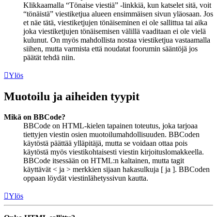
Klikkaamalla “Tönaise viestiä” -linkkiä, kun katselet sitä, voit
“tönäistä” viestiketjua alueen ensimmäisen sivun yläosaan. Jos
et näe tätä, viestiketjujen tönäiseminen ei ole sallittua tai aika
joka viestiketjujen tönäisemisen välillä vaaditaan ei ole vielä
kulunut. On myös mahdollista nostaa viestiketjua vastaamalla
siihen, mutta varmista että noudatat foorumin sääntöjä jos
päätät tehdä niin.
Ylös
Muotoilu ja aiheiden tyypit
Mikä on BBCode?
BBCode on HTML-kielen tapainen toteutus, joka tarjoaa
tiettyjen viestin osien muotoilumahdollisuuden. BBCoden
käytöstä päättää ylläpitäjä, mutta se voidaan ottaa pois
käytöstä myös viestikohtaisesti viestin kirjoituslomakkeella.
BBCode itsessään on HTML:n kaltainen, mutta tagit
käyttävät < ja > merkkien sijaan hakasulkuja [ ja ]. BBCoden
oppaan löydät viestinlähetyssivun kautta.
Ylös