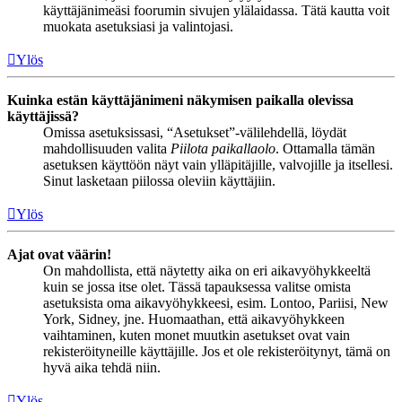
käyttäjänimeäsi foorumin sivujen ylälaidassa. Tätä kautta voit
muokata asetuksiasi ja valintojasi.
Ylös
Kuinka estän käyttäjänimeni näkymisen paikalla olevissa
käyttäjissä?
Omissa asetuksissasi, “Asetukset”-välilehdellä, löydät
mahdollisuuden valita
Piilota paikallaolo
. Ottamalla tämän
asetuksen käyttöön näyt vain ylläpitäjille, valvojille ja itsellesi.
Sinut lasketaan piilossa oleviin käyttäjiin.
Ylös
Ajat ovat väärin!
On mahdollista, että näytetty aika on eri aikavyöhykkeeltä
kuin se jossa itse olet. Tässä tapauksessa valitse omista
asetuksista oma aikavyöhykkeesi, esim. Lontoo, Pariisi, New
York, Sidney, jne. Huomaathan, että aikavyöhykkeen
vaihtaminen, kuten monet muutkin asetukset ovat vain
rekisteröityneille käyttäjille. Jos et ole rekisteröitynyt, tämä on
hyvä aika tehdä niin.
Ylös