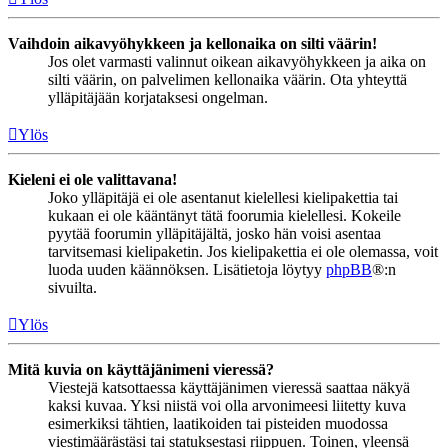
Vaihdoin aikavyöhykkeen ja kellonaika on silti väärin!
Jos olet varmasti valinnut oikean aikavyöhykkeen ja aika on
silti väärin, on palvelimen kellonaika väärin. Ota yhteyttä
ylläpitäjään korjataksesi ongelman.
Ylös
Kieleni ei ole valittavana!
Joko ylläpitäjä ei ole asentanut kielellesi kielipakettia tai
kukaan ei ole kääntänyt tätä foorumia kielellesi. Kokeile
pyytää foorumin ylläpitäjältä, josko hän voisi asentaa
tarvitsemasi kielipaketin. Jos kielipakettia ei ole olemassa, voit
luoda uuden käännöksen. Lisätietoja löytyy
phpBB
®:n
sivuilta.
Ylös
Mitä kuvia on käyttäjänimeni vieressä?
Viestejä katsottaessa käyttäjänimen vieressä saattaa näkyä
kaksi kuvaa. Yksi niistä voi olla arvonimeesi liitetty kuva
esimerkiksi tähtien, laatikoiden tai pisteiden muodossa
viestimäärästäsi tai statuksestasi riippuen. Toinen, yleensä