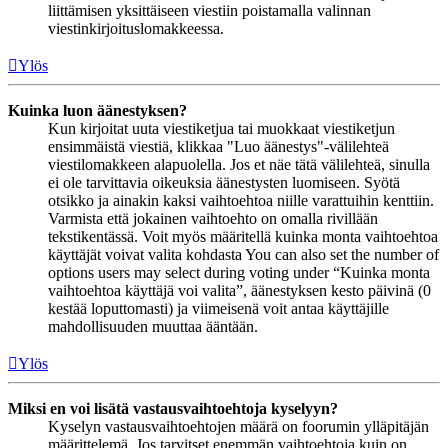
liittämisen yksittäiseen viestiin poistamalla valinnan
viestinkirjoituslomakkeessa.
Ylös
Kuinka luon äänestyksen?
Kun kirjoitat uuta viestiketjua tai muokkaat viestiketjun
ensimmäistä viestiä, klikkaa "Luo äänestys"-välilehteä
viestilomakkeen alapuolella. Jos et näe tätä välilehteä, sinulla
ei ole tarvittavia oikeuksia äänestysten luomiseen. Syötä
otsikko ja ainakin kaksi vaihtoehtoa niille varattuihin kenttiin.
Varmista että jokainen vaihtoehto on omalla rivillään
tekstikentässä. Voit myös määritellä kuinka monta vaihtoehtoa
käyttäjät voivat valita kohdasta You can also set the number of
options users may select during voting under “Kuinka monta
vaihtoehtoa käyttäjä voi valita”, äänestyksen kesto päivinä (0
kestää loputtomasti) ja viimeisenä voit antaa käyttäjille
mahdollisuuden muuttaa ääntään.
Ylös
Miksi en voi lisätä vastausvaihtoehtoja kyselyyn?
Kyselyn vastausvaihtoehtojen määrä on foorumin ylläpitäjän
määrittelemä. Jos tarvitset enemmän vaihtoehtoja kuin on