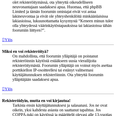
olet rekisteröitymässä, ota yhteyttä oikeudelliseen
neuvonantajaan saadaksesi apua. Huomaa, että phpBB
Limited ja tämän foorumin omistajat eivät voi antaa
lakineuvontaa ja eivät ole yhteyshenkilöitä minkäänlaisissa
lakiasioissa, lukuunottamatta kysymystä “Keneen minun tulee
olla yhteydessä väärinkäytöstapauksissa tai lakiasioissa tähän
foorumiin liittyen?”.
Ylös
Miksi en voi rekisteröityä?
On mahdollista, että foorumin ylläpitäjä on poistanut
rekisteröinnin käytöstä estääkseen uusia vierailijoita
rekisteröitymästä. Foorumin ylläpitäjä on voinut myös asettaa
porttikiellon IP-osoitteellesi tai estänyt valitsemasi
käyttäjätunnuksen rekisteröinnin. Ota yhteyttä foorumin
ylläpitäjään saadaksesi apua.
Ylös
Rekisteröidyin, mutta en voi kirjautua!
Tarkista ensin käyttäjätunnuksesi ja salasanasi. Jos ne ovat
oikein, yksi kahdesta asiasta on saattanut tapahtua. Jos
COPPA-tuki on käytössä ja määrittelit olevasi alle 13-vuotias