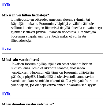
Ylös
Miksi en voi liittää tiedostoja?
Liitetiedostojen oikeudet annetaan alueen, ryhmän tai
käyttäjän mukaan. Foorumin ylläpitäjä ei välttämättä ole
sallinut liitetiedostojen liittämistä tietyllä alueella tai vain tietyt
ryhmät saattavat pystyä liittämään tiedostoja. Ota yhteyttä
foorumin ylläpitäjään jos et tiedä miksi et voi lisätä
liitetiedostoja.
Ylös
Miksi sain varoituksen?
Jokaisen foorumin ylläpitäjällä on omat säännöt heidän
sivustollensa. Jos olet rikkonut sääntöä, voit saada
varoituksen. Huomioi, että tämä on foorumin ylläpitäjän
päätös ja phpBB Limitedillä ei ole sivustolla annettavien
varoitusten kanssa mitään tekemistä. Ota yhteyttä foorumin
ylläpitäjään, jos olet epävarma annetun varoituksen syystä.
Ylös
Miten ilmoitan viestin valvojalle?