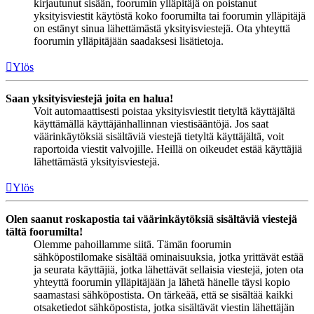
kirjautunut sisään, foorumin ylläpitäjä on poistanut
yksityisviestit käytöstä koko foorumilta tai foorumin ylläpitäjä
on estänyt sinua lähettämästä yksityisviestejä. Ota yhteyttä
foorumin ylläpitäjään saadaksesi lisätietoja.
Ylös
Saan yksityisviestejä joita en halua!
Voit automaattisesti poistaa yksityisviestit tietyltä käyttäjältä
käyttämällä käyttäjänhallinnan viestisääntöjä. Jos saat
väärinkäytöksiä sisältäviä viestejä tietyltä käyttäjältä, voit
raportoida viestit valvojille. Heillä on oikeudet estää käyttäjiä
lähettämästä yksityisviestejä.
Ylös
Olen saanut roskapostia tai väärinkäytöksiä sisältäviä viestejä
tältä foorumilta!
Olemme pahoillamme siitä. Tämän foorumin
sähköpostilomake sisältää ominaisuuksia, jotka yrittävät estää
ja seurata käyttäjiä, jotka lähettävät sellaisia viestejä, joten ota
yhteyttä foorumin ylläpitäjään ja lähetä hänelle täysi kopio
saamastasi sähköpostista. On tärkeää, että se sisältää kaikki
otsaketiedot sähköpostista, jotka sisältävät viestin lähettäjän