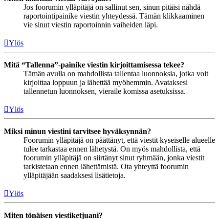
Jos foorumin ylläpitäjä on sallinut sen, sinun pitäisi nähdä
raportointipainike viestin yhteydessä. Tämän klikkaaminen
vie sinut viestin raportoinnin vaiheiden läpi.
Ylös
Mitä “Tallenna”-painike viestin kirjoittamisessa tekee?
Tämän avulla on mahdollista tallentaa luonnoksia, jotka voit
kirjoittaa loppuun ja lähettää myöhemmin. Avataksesi
tallennetun luonnoksen, vieraile komissa asetuksissa.
Ylös
Miksi minun viestini tarvitsee hyväksynnän?
Foorumin ylläpitäjä on päättänyt, että viestit kyseiselle alueelle
tulee tarkastaa ennen lähetystä. On myös mahdollista, että
foorumin ylläpitäjä on siirtänyt sinut ryhmään, jonka viestit
tarkistetaan ennen lähettämistä. Ota yhteyttä foorumin
ylläpitäjään saadaksesi lisätietoja.
Ylös
Miten tönäisen viestiketjuani?