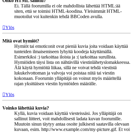
Onko HTML sallittu?
Ei. Tällä foorumilla ei ole mahdollista lähettää HTML:ää
siten, että se toimisi HTML-koodina. Yleisimmät HTML-
muotoilut voi kuitenkin tehdä BBCoden avulla.
Ylös
Mitä ovat hymiöt?
Hymiöt tai emoticonit ovat pieniä kuvia joita voidaan käyttää
tunteiden ilmaisemiseen lyhyitä koodeja käyttämällä.
Esimerkiksi :) tarkoittaa iloista ja :( tarkoittaa surullista.
Hymiöiden täysi lista on nähtävillä viestinlähetyslomakkeessa.
Älä käytä hymiöitä liikaa, sillä ne voivat tehdä viestistä
lukukelvottoman ja valvoja voi poistaa niitä tai viestin
kokonaan. Foorumin ylläpitäjä on voinut myös määritellä
rajan yksittäisen viestin hymiöiden määrälle.
Ylös
Voinko lähettää kuvia?
Kyllä, kuvia voidaan käyttää viesteissäsi. Jos ylläpitäjä on
sallinut liitteet, voit mahdollisesti ladata kuvan foorumille.
Muutoin sinun täytyy antaa osoite julkisesti saatavilla olevaan
kuvaan, esim. http://www.example.com/my-picture.gif. Et voi