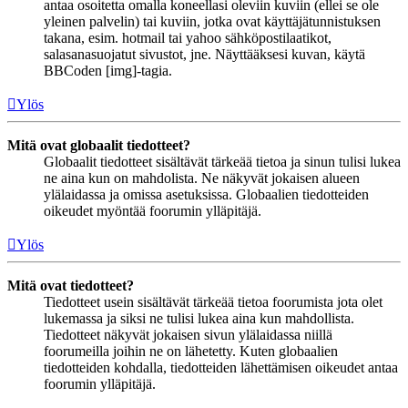
antaa osoitetta omalla koneellasi oleviin kuviin (ellei se ole
yleinen palvelin) tai kuviin, jotka ovat käyttäjätunnistuksen
takana, esim. hotmail tai yahoo sähköpostilaatikot,
salasanasuojatut sivustot, jne. Näyttääksesi kuvan, käytä
BBCoden [img]-tagia.
Ylös
Mitä ovat globaalit tiedotteet?
Globaalit tiedotteet sisältävät tärkeää tietoa ja sinun tulisi lukea
ne aina kun on mahdolista. Ne näkyvät jokaisen alueen
ylälaidassa ja omissa asetuksissa. Globaalien tiedotteiden
oikeudet myöntää foorumin ylläpitäjä.
Ylös
Mitä ovat tiedotteet?
Tiedotteet usein sisältävät tärkeää tietoa foorumista jota olet
lukemassa ja siksi ne tulisi lukea aina kun mahdollista.
Tiedotteet näkyvät jokaisen sivun ylälaidassa niillä
foorumeilla joihin ne on lähetetty. Kuten globaalien
tiedotteiden kohdalla, tiedotteiden lähettämisen oikeudet antaa
foorumin ylläpitäjä.