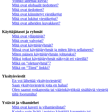
Voinko lähettää kuvia?
Mitä ovat globaalit tiedotteet?
Mitä ovat tiedotteet?
Mitä ovat kiinnitetyt viestiketjut
Mitä ovat lukitut viestiketjut?
Mitä ovat aiheiden kuvakkeet?
Käyttäjätasot ja ryhmät
Mitä ovat ylläpitäjät?
Mitä ovatr valvojat?
Mitä ovat käyttäjäryhmät?
Missä ovat käyttäjäryhmät ja miten liityn sellaiseen?
Miten pääsen käyttäjäryhmän johtajaksi?
Miksi jotkut käyttäjäryhmät näkyvät eri väreillä?
Mikä on “oletusryhmä”?
Mikä on “Tiimi” linkki?
Yksityisviestit
En voi lähettää yksityisviestejä!
Saan yksityisviestejä joita en halua!
Olen saanut roskapostia tai väärinkäytöksiä sisältäviä viestejä
tältä foorumilta!
Ystävät ja vihamiehet
Mitä ovat kaveri ja vihamieslistat?
Kuinka voin lisätä / poistaa käyttäjiä kavereista tai