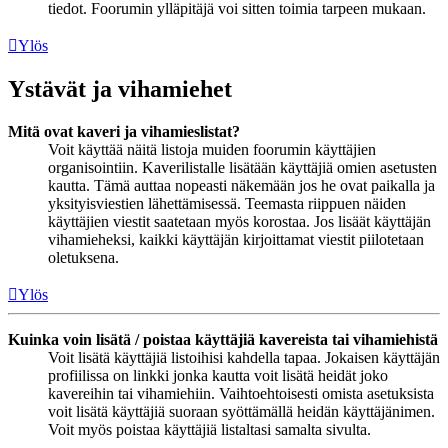
tiedot. Foorumin ylläpitäjä voi sitten toimia tarpeen mukaan.
Ylös
Ystävät ja vihamiehet
Mitä ovat kaveri ja vihamieslistat?
Voit käyttää näitä listoja muiden foorumin käyttäjien
organisointiin. Kaverilistalle lisätään käyttäjiä omien asetusten
kautta. Tämä auttaa nopeasti näkemään jos he ovat paikalla ja
yksityisviestien lähettämisessä. Teemasta riippuen näiden
käyttäjien viestit saatetaan myös korostaa. Jos lisäät käyttäjän
vihamieheksi, kaikki käyttäjän kirjoittamat viestit piilotetaan
oletuksena.
Ylös
Kuinka voin lisätä / poistaa käyttäjiä kavereista tai vihamiehistä
Voit lisätä käyttäjiä listoihisi kahdella tapaa. Jokaisen käyttäjän
profiilissa on linkki jonka kautta voit lisätä heidät joko
kavereihin tai vihamiehiin. Vaihtoehtoisesti omista asetuksista
voit lisätä käyttäjiä suoraan syöttämällä heidän käyttäjänimen.
Voit myös poistaa käyttäjiä listaltasi samalta sivulta.