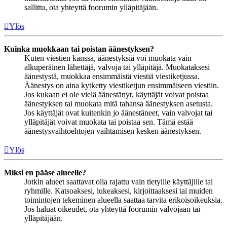
sallittu, ota yhteyttä foorumin ylläpitäjään.
Ylös
Kuinka muokkaan tai poistan äänestyksen?
Kuten viestien kanssa, äänestyksiä voi muokata vain
alkuperäinen lähettäjä, valvoja tai ylläpitäjä. Muokataksesi
äänestystä, muokkaa ensimmäistä viestiä viestiketjussa.
Äänestys on aina kytketty viestiketjun ensimmäiseen viestiin.
Jos kukaan ei ole vielä äänestänyt, käyttäjät voivat poistaa
äänestyksen tai muokata mitä tahansa äänestyksen asetusta.
Jos käyttäjät ovat kuitenkin jo äänestäneet, vain valvojat tai
ylläpitäjät voivat muokata tai poistaa sen. Tämä estää
äänestysvaihtoehtojen vaihtamisen kesken äänestyksen.
Ylös
Miksi en pääse alueelle?
Jotkin alueet saattavat olla rajattu vain tietyille käyttäjille tai
ryhmille. Katsoaksesi, lukeaksesi, kirjoittaaksesi tai muiden
toimintojen tekeminen alueella saattaa tarvita erikoisoikeuksia.
Jos haluat oikeudet, ota yhteyttä foorumin valvojaan tai
ylläpitäjään.