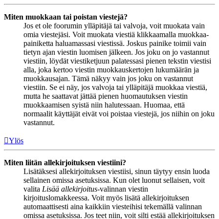
Miten muokkaan tai poistan viestejä?
Jos et ole foorumin ylläpitäjä tai valvoja, voit muokata vain
omia viestejäsi. Voit muokata viestiä klikkaamalla muokkaa-
painiketta haluamassasi viestissä. Joskus painike toimii vain
tietyn ajan viestin luomisen jälkeen. Jos joku on jo vastannut
viestiin, löydät viestiketjuun palatessasi pienen tekstin viestisi
alla, joka kertoo viestin muokkauskertojen lukumäärän ja
muokkausajan. Tämä näkyy vain jos joku on vastannut
viestiin. Se ei näy, jos valvoja tai ylläpitäjä muokkaa viestiä,
mutta he saattavat jättää pienen huomautuksen viestin
muokkaamisen syistä niin halutessaan. Huomaa, että
normaalit käyttäjät eivät voi poistaa viestejä, jos niihin on joku
vastannut.
Ylös
Miten liitän allekirjoituksen viestiini?
Lisätäksesi allekirjoituksen viestiisi, sinun täytyy ensin luoda
sellainen omissa asetuksissa. Kun olet luonut sellaisen, voit
valita
Lisää allekirjoitus
-valinnan viestin
kirjoituslomakkeessa. Voit myös lisätä allekirjoituksen
automaattisesti aina kaikkiin viesteihisi tekemällä valinnan
omissa asetuksissa. Jos teet niin, voit silti estää allekirjoituksen