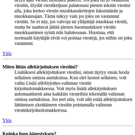
viestiin, löydät viestiketjuun palatessasi pienen tekstin viestisi
alla, joka kertoo viestin muokkauskertojen lukumäärän ja
muokkausajan. Tämä näkyy vain jos joku on vastannut
viestiin. Se ei näy, jos valvoja tai ylläpitäjä muokkaa viestiä,
mutta he saattavat jättää pienen huomautuksen viestin
muokkaamisen syistä niin halutessaan. Huomaa, että
normaalit käyttäjät eivät voi poistaa viestejä, jos niihin on joku
vastannut.
Ylös
Miten liitän allekirjoituksen viestiini?
Lisätäksesi allekirjoituksen viestiisi, sinun täytyy ensin luoda
sellainen omissa asetuksissa. Kun olet luonut sellaisen, voit
valita
Lisää allekirjoitus
-valinnan viestin
kirjoituslomakkeessa. Voit myös lisätä allekirjoituksen
automaattisesti aina kaikkiin viesteihisi tekemällä valinnan
omissa asetuksissa. Jos teet niin, voit silti estää allekirjoituksen
liittämisen yksittäiseen viestiin poistamalla valinnan
viestinkirjoituslomakkeessa.
Ylös
Kuinka luon äänestyksen?