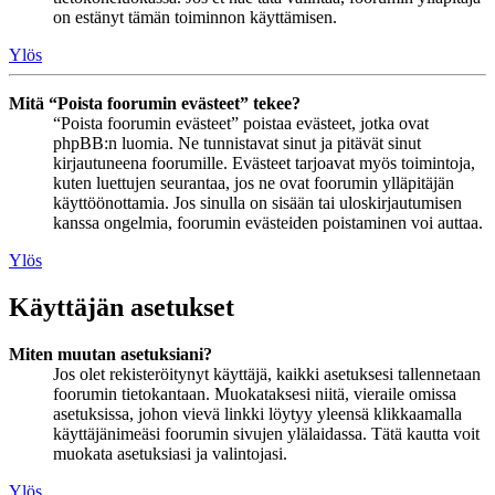
on estänyt tämän toiminnon käyttämisen.
Ylös
Mitä “Poista foorumin evästeet” tekee?
“Poista foorumin evästeet” poistaa evästeet, jotka ovat
phpBB:n luomia. Ne tunnistavat sinut ja pitävät sinut
kirjautuneena foorumille. Evästeet tarjoavat myös toimintoja,
kuten luettujen seurantaa, jos ne ovat foorumin ylläpitäjän
käyttöönottamia. Jos sinulla on sisään tai uloskirjautumisen
kanssa ongelmia, foorumin evästeiden poistaminen voi auttaa.
Ylös
Käyttäjän asetukset
Miten muutan asetuksiani?
Jos olet rekisteröitynyt käyttäjä, kaikki asetuksesi tallennetaan
foorumin tietokantaan. Muokataksesi niitä, vieraile omissa
asetuksissa, johon vievä linkki löytyy yleensä klikkaamalla
käyttäjänimeäsi foorumin sivujen ylälaidassa. Tätä kautta voit
muokata asetuksiasi ja valintojasi.
Ylös