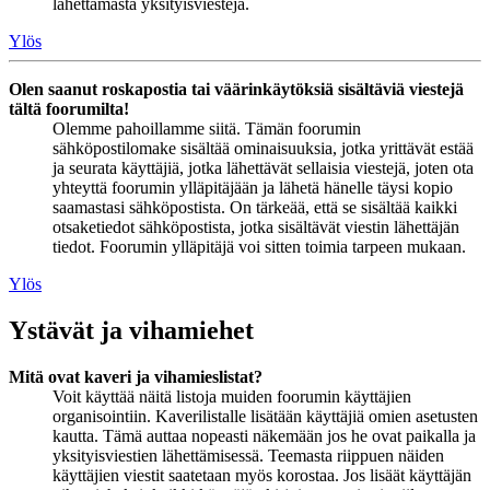
lähettämästä yksityisviestejä.
Ylös
Olen saanut roskapostia tai väärinkäytöksiä sisältäviä viestejä
tältä foorumilta!
Olemme pahoillamme siitä. Tämän foorumin
sähköpostilomake sisältää ominaisuuksia, jotka yrittävät estää
ja seurata käyttäjiä, jotka lähettävät sellaisia viestejä, joten ota
yhteyttä foorumin ylläpitäjään ja lähetä hänelle täysi kopio
saamastasi sähköpostista. On tärkeää, että se sisältää kaikki
otsaketiedot sähköpostista, jotka sisältävät viestin lähettäjän
tiedot. Foorumin ylläpitäjä voi sitten toimia tarpeen mukaan.
Ylös
Ystävät ja vihamiehet
Mitä ovat kaveri ja vihamieslistat?
Voit käyttää näitä listoja muiden foorumin käyttäjien
organisointiin. Kaverilistalle lisätään käyttäjiä omien asetusten
kautta. Tämä auttaa nopeasti näkemään jos he ovat paikalla ja
yksityisviestien lähettämisessä. Teemasta riippuen näiden
käyttäjien viestit saatetaan myös korostaa. Jos lisäät käyttäjän