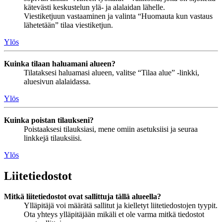
kätevästi keskustelun ylä- ja alalaidan lähelle.
Viestiketjuun vastaaminen ja valinta “Huomauta kun vastaus
lähetetään” tilaa viestiketjun.
Ylös
Kuinka tilaan haluamani alueen?
Tilataksesi haluamasi alueen, valitse “Tilaa alue” -linkki,
aluesivun alalaidassa.
Ylös
Kuinka poistan tilaukseni?
Poistaaksesi tilauksiasi, mene omiin asetuksiisi ja seuraa
linkkejä tilauksiisi.
Ylös
Liitetiedostot
Mitkä liitetiedostot ovat sallittuja tällä alueella?
Ylläpitäjä voi määrätä sallitut ja kielletyt liitetiedostojen tyypit.
Ota yhteys ylläpitäjään mikäli et ole varma mitkä tiedostot