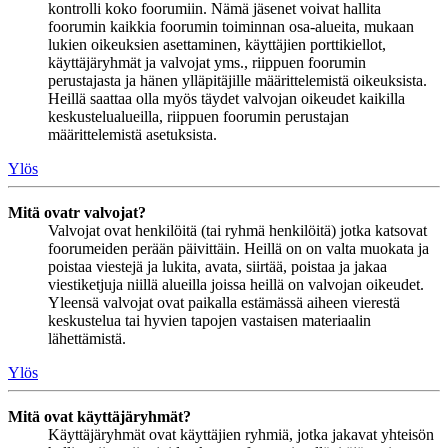
kontrolli koko foorumiin. Nämä jäsenet voivat hallita
foorumin kaikkia foorumin toiminnan osa-alueita, mukaan
lukien oikeuksien asettaminen, käyttäjien porttikiellot,
käyttäjäryhmät ja valvojat yms., riippuen foorumin
perustajasta ja hänen ylläpitäjille määrittelemistä oikeuksista.
Heillä saattaa olla myös täydet valvojan oikeudet kaikilla
keskustelualueilla, riippuen foorumin perustajan
määrittelemistä asetuksista.
Ylös
Mitä ovatr valvojat?
Valvojat ovat henkilöitä (tai ryhmä henkilöitä) jotka katsovat
foorumeiden perään päivittäin. Heillä on on valta muokata ja
poistaa viestejä ja lukita, avata, siirtää, poistaa ja jakaa
viestiketjuja niillä alueilla joissa heillä on valvojan oikeudet.
Yleensä valvojat ovat paikalla estämässä aiheen vierestä
keskustelua tai hyvien tapojen vastaisen materiaalin
lähettämistä.
Ylös
Mitä ovat käyttäjäryhmät?
Käyttäjäryhmät ovat käyttäjien ryhmiä, jotka jakavat yhteisön