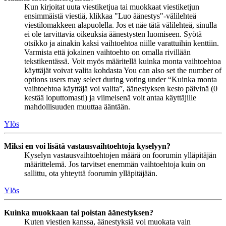
Kun kirjoitat uuta viestiketjua tai muokkaat viestiketjun
ensimmäistä viestiä, klikkaa "Luo äänestys"-välilehteä
viestilomakkeen alapuolella. Jos et näe tätä välilehteä, sinulla
ei ole tarvittavia oikeuksia äänestysten luomiseen. Syötä
otsikko ja ainakin kaksi vaihtoehtoa niille varattuihin kenttiin.
Varmista että jokainen vaihtoehto on omalla rivillään
tekstikentässä. Voit myös määritellä kuinka monta vaihtoehtoa
käyttäjät voivat valita kohdasta You can also set the number of
options users may select during voting under “Kuinka monta
vaihtoehtoa käyttäjä voi valita”, äänestyksen kesto päivinä (0
kestää loputtomasti) ja viimeisenä voit antaa käyttäjille
mahdollisuuden muuttaa ääntään.
Ylös
Miksi en voi lisätä vastausvaihtoehtoja kyselyyn?
Kyselyn vastausvaihtoehtojen määrä on foorumin ylläpitäjän
määrittelemä. Jos tarvitset enemmän vaihtoehtoja kuin on
sallittu, ota yhteyttä foorumin ylläpitäjään.
Ylös
Kuinka muokkaan tai poistan äänestyksen?
Kuten viestien kanssa, äänestyksiä voi muokata vain