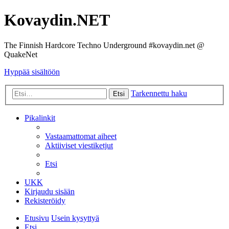
Kovaydin.NET
The Finnish Hardcore Techno Underground #kovaydin.net @
QuakeNet
Hyppää sisältöön
Tarkennettu haku
Etsi
Pikalinkit
Vastaamattomat aiheet
Aktiiviset viestiketjut
Etsi
UKK
Kirjaudu sisään
Rekisteröidy
Etusivu
Usein kysyttyä
Etsi