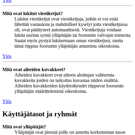
Ylös
Mitä ovat lukitut viestiketjut?
Lukitut viestiketjut ovat viestiketjuja, joihin ei voi enää
lähettää vastauksia ja mahdolliset kyselyt joita viestiketjussa
oli, ovat päättyneet automaattisesti. Viestiketjuja voidaan
lukita useista syistä ylläpitäjän tai foorumin valvojan toimesta.
Saatat myös pystyä lukitsemaan oman viestiketjusi, mutta
tämä riippuu foorumin ylläpitäjän antamista oikeuksista.
Ylös
Mitä ovat aiheiden kuvakkeet?
Aiheiden kuvakkeet ovat aiheen aloittajan valitsemia
kuvakkeita joiden on tarkoitus kuvastaa niiden sisältöä.
Aiheiden kuvakkeiden käyttöoikeudet riippuvat foorumin
ylläpitäjän määrittelemistä oikeuksista.
Ylös
Käyttäjätasot ja ryhmät
Mitä ovat ylläpitäjät?
Ylläpitäjät ovat jäseniä joille on annettu korkeimman tason