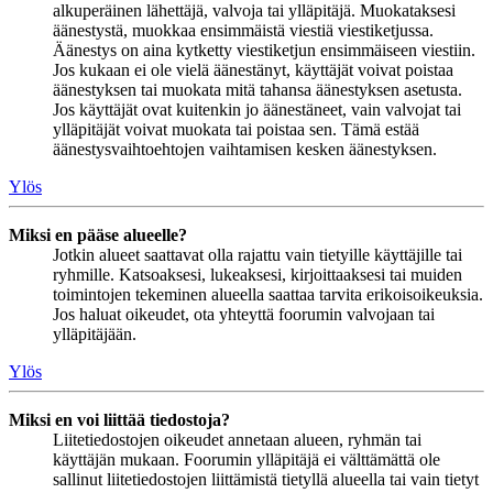
alkuperäinen lähettäjä, valvoja tai ylläpitäjä. Muokataksesi
äänestystä, muokkaa ensimmäistä viestiä viestiketjussa.
Äänestys on aina kytketty viestiketjun ensimmäiseen viestiin.
Jos kukaan ei ole vielä äänestänyt, käyttäjät voivat poistaa
äänestyksen tai muokata mitä tahansa äänestyksen asetusta.
Jos käyttäjät ovat kuitenkin jo äänestäneet, vain valvojat tai
ylläpitäjät voivat muokata tai poistaa sen. Tämä estää
äänestysvaihtoehtojen vaihtamisen kesken äänestyksen.
Ylös
Miksi en pääse alueelle?
Jotkin alueet saattavat olla rajattu vain tietyille käyttäjille tai
ryhmille. Katsoaksesi, lukeaksesi, kirjoittaaksesi tai muiden
toimintojen tekeminen alueella saattaa tarvita erikoisoikeuksia.
Jos haluat oikeudet, ota yhteyttä foorumin valvojaan tai
ylläpitäjään.
Ylös
Miksi en voi liittää tiedostoja?
Liitetiedostojen oikeudet annetaan alueen, ryhmän tai
käyttäjän mukaan. Foorumin ylläpitäjä ei välttämättä ole
sallinut liitetiedostojen liittämistä tietyllä alueella tai vain tietyt