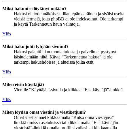
Miksi hakuni ei löytänyt mitään?
Hakusi oli todennäköisesti liian epämääräinen ja sisälsi useita
yleisiä termejä, joita phpBB ei ole indeksoinut. Ole tarkempi
ja käytä Tarkennetun haun valintoja.
Ylös
Miksi haku johti tyhjään sivuun!?
Hakusi palautti liian monta tulosta ja palvelin ei pystynyt
käsittelemään niitä. Käytä “Tarkennettua hakua” ja ole
tarkempi hakuehdoissa ja alueissa joilta etsit.
Ylös
Miten etsin käyttäjiä?
Vieraile “Käyttäjät”-sivulla ja klikkaa “Etsi käyttäjä”-linkkiä.
Ylös
Miten löydän omat viestini ja viestiketjuni?
Omat viestisi näet klikkaamalla “Katso omia viestejäsi”-
linkkiä omissa asetuksissa tai klikkaamalla “Etsi käyttäjän
viesteistä”-linkkiä omalla profiilisivullasi tai klikkaamalla