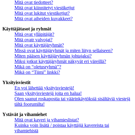
Mitä ovat tiedotteet?
Mitä ovat kiinnitetyt viestiketjut
Mitä ovat lukitut viestiketjut?
Mitä ovat aiheiden kuvakkeet?
Käyttäjätasot ja ryhmät
Mitä ovat ylläpitäjät?
Mitä ovatr valvojat?
Mitä ovat käyttäjäryhmät?
Missä ovat käyttäjäryhmät ja miten liityn sellaiseen?
Miten pääsen käyttäjäryhmän johtajaksi?
Miksi jotkut käyttäjäryhmät näkyvät eri väreillä?
Mikä on “oletusryhmä”?
Mikä on “Tiimi” linkki?
Yksityisviestit
En voi lähettää yksityisviestejä!
Saan yksityisviestejä joita en halua!
Olen saanut roskapostia tai väärinkäytöksiä sisältäviä viestejä
tältä foorumilta!
Ystävät ja vihamiehet
Mitä ovat kaveri ja vihamieslistat?
Kuinka voin lisätä / poistaa käyttäjiä kavereista tai
vihamiehistä