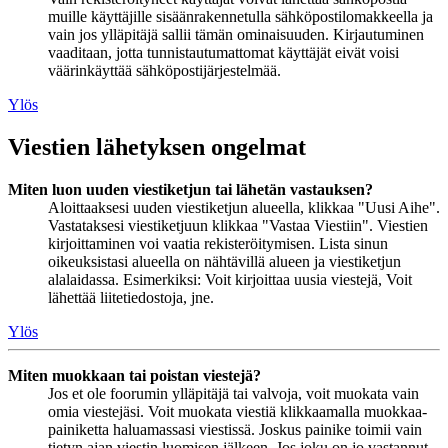
muille käyttäjille sisäänrakennetulla sähköpostilomakkeella ja
vain jos ylläpitäjä sallii tämän ominaisuuden. Kirjautuminen
vaaditaan, jotta tunnistautumattomat käyttäjät eivät voisi
väärinkäyttää sähköpostijärjestelmää.
Ylös
Viestien lähetyksen ongelmat
Miten luon uuden viestiketjun tai lähetän vastauksen?
Aloittaaksesi uuden viestiketjun alueella, klikkaa "Uusi Aihe".
Vastataksesi viestiketjuun klikkaa "Vastaa Viestiin". Viestien
kirjoittaminen voi vaatia rekisteröitymisen. Lista sinun
oikeuksistasi alueella on nähtävillä alueen ja viestiketjun
alalaidassa. Esimerkiksi: Voit kirjoittaa uusia viestejä, Voit
lähettää liitetiedostoja, jne.
Ylös
Miten muokkaan tai poistan viestejä?
Jos et ole foorumin ylläpitäjä tai valvoja, voit muokata vain
omia viestejäsi. Voit muokata viestiä klikkaamalla muokkaa-
painiketta haluamassasi viestissä. Joskus painike toimii vain
tietyn ajan viestin luomisen jälkeen. Jos joku on jo vastannut