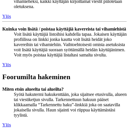
vihamieheksi, kaikki käyttäjän kirjoittamat viestit piilotetaan
oletuksena.
Ylös
Kuinka voin lisätä / poistaa käyttäjiä kavereista tai vihamiehistä
Voit lisätä käyttäjiä listoihisi kahdella tapaa. Jokaisen käyttäjän
profiilissa on linkki jonka kautta voit lisätä heidät joko
kavereihin tai vihamiehiin. Vaihtoehtoisesti omista asetuksista
voit lisätä käyttäjiä suoraan syöttämällä heidän käyttäjänimen.
Voit myös poistaa käyttäjiä listaltasi samalta sivulta.
Ylös
Foorumilta hakeminen
Miten etsin alueelta tai alueilta?
Syötä hakutermi hakukenttään, joka sijaitsee etusivulla, alueen
tai viestiketjun sivulla. Tarkennettuun hakuun pääset
klikkaamalla “Tarkennettu haku”-linkkiä joka on saatavilla
jokaisella sivulla. Haun sijainti voi riippua käyttämästäsi
tyylistä.
Ylös