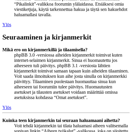
“Pikalinkit”-valikkoa foorumin ylälaidassa. Etsiäksesi omia
viestiketjuja, käytä tarkennettua hakua ja täytä sen hakuehdot
haluamallasi tavalla.
Ylös
Seuraaminen ja kirjanmerkit
Mikä ero on kirjanmerkillä ja tilaamisella?
phpBB 3.0 -versiossa aiheiden kirjanmerkit toimivat kuten
internet-selaimen kirjanmerkit. Sinua ei huomautettu jos
aiheeseen tuli päivitys. phpBB 3.1 -versiosta lähtien
kirjanmerkit toimivat samaan tapaan kuin aiheiden tilaaminen.
Voit saada ilmoituksen kun aihe josta sinulla on kirjanmerkki
päivittyy. Tilaaminen puolestaan huomauttaa sinua kun
aiheeseen tai foorumiin tulee päivitys. Huomautusten
asetukset ja tilausten asetukset voidaan määrittää omissa
asetuksissa kohdassa “Omat asetukset”.
Ylös
Kuinka teen kirjanmerkin tai seuraan haluamaani aihetta?
Voit tehdä kirjanmekin tai tilata haluamasi aiheen valitsemalla
sopivan linkin “Aiheen työkalut” -valikossa, joka on sijoitettu