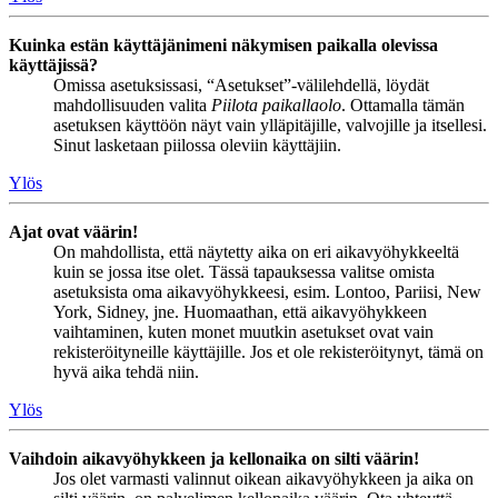
Kuinka estän käyttäjänimeni näkymisen paikalla olevissa
käyttäjissä?
Omissa asetuksissasi, “Asetukset”-välilehdellä, löydät
mahdollisuuden valita
Piilota paikallaolo
. Ottamalla tämän
asetuksen käyttöön näyt vain ylläpitäjille, valvojille ja itsellesi.
Sinut lasketaan piilossa oleviin käyttäjiin.
Ylös
Ajat ovat väärin!
On mahdollista, että näytetty aika on eri aikavyöhykkeeltä
kuin se jossa itse olet. Tässä tapauksessa valitse omista
asetuksista oma aikavyöhykkeesi, esim. Lontoo, Pariisi, New
York, Sidney, jne. Huomaathan, että aikavyöhykkeen
vaihtaminen, kuten monet muutkin asetukset ovat vain
rekisteröityneille käyttäjille. Jos et ole rekisteröitynyt, tämä on
hyvä aika tehdä niin.
Ylös
Vaihdoin aikavyöhykkeen ja kellonaika on silti väärin!
Jos olet varmasti valinnut oikean aikavyöhykkeen ja aika on