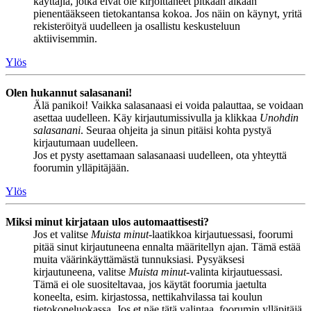
käyttäjiä, jotka eivät ole kirjoittaneet pitkään aikaan
pienentääkseen tietokantansa kokoa. Jos näin on käynyt, yritä
rekisteröityä uudelleen ja osallistu keskusteluun
aktiivisemmin.
Ylös
Olen hukannut salasanani!
Älä panikoi! Vaikka salasanaasi ei voida palauttaa, se voidaan
asettaa uudelleen. Käy kirjautumissivulla ja klikkaa
Unohdin
salasanani
. Seuraa ohjeita ja sinun pitäisi kohta pystyä
kirjautumaan uudelleen.
Jos et pysty asettamaan salasanaasi uudelleen, ota yhteyttä
foorumin ylläpitäjään.
Ylös
Miksi minut kirjataan ulos automaattisesti?
Jos et valitse
Muista minut
-laatikkoa kirjautuessasi, foorumi
pitää sinut kirjautuneena ennalta määritellyn ajan. Tämä estää
muita väärinkäyttämästä tunnuksiasi. Pysyäksesi
kirjautuneena, valitse
Muista minut
-valinta kirjautuessasi.
Tämä ei ole suositeltavaa, jos käytät foorumia jaetulta
koneelta, esim. kirjastossa, nettikahvilassa tai koulun
tietokoneluokassa. Jos et näe tätä valintaa, foorumin ylläpitäjä