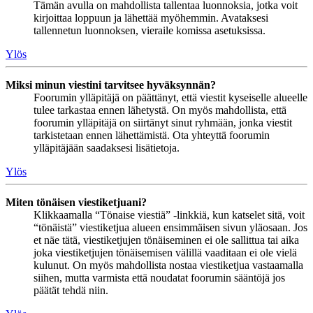
Tämän avulla on mahdollista tallentaa luonnoksia, jotka voit
kirjoittaa loppuun ja lähettää myöhemmin. Avataksesi
tallennetun luonnoksen, vieraile komissa asetuksissa.
Ylös
Miksi minun viestini tarvitsee hyväksynnän?
Foorumin ylläpitäjä on päättänyt, että viestit kyseiselle alueelle
tulee tarkastaa ennen lähetystä. On myös mahdollista, että
foorumin ylläpitäjä on siirtänyt sinut ryhmään, jonka viestit
tarkistetaan ennen lähettämistä. Ota yhteyttä foorumin
ylläpitäjään saadaksesi lisätietoja.
Ylös
Miten tönäisen viestiketjuani?
Klikkaamalla “Tönaise viestiä” -linkkiä, kun katselet sitä, voit
“tönäistä” viestiketjua alueen ensimmäisen sivun yläosaan. Jos
et näe tätä, viestiketjujen tönäiseminen ei ole sallittua tai aika
joka viestiketjujen tönäisemisen välillä vaaditaan ei ole vielä
kulunut. On myös mahdollista nostaa viestiketjua vastaamalla
siihen, mutta varmista että noudatat foorumin sääntöjä jos
päätät tehdä niin.