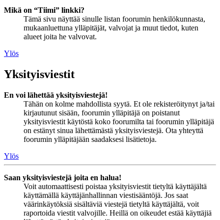
Mikä on “Tiimi” linkki?
Tämä sivu näyttää sinulle listan foorumin henkilökunnasta,
mukaanluettuna ylläpitäjät, valvojat ja muut tiedot, kuten
alueet joita he valvovat.
Ylös
Yksityisviestit
En voi lähettää yksityisviestejä!
Tähän on kolme mahdollista syytä. Et ole rekisteröitynyt ja/tai
kirjautunut sisään, foorumin ylläpitäjä on poistanut
yksityisviestit käytöstä koko foorumilta tai foorumin ylläpitäjä
on estänyt sinua lähettämästä yksityisviestejä. Ota yhteyttä
foorumin ylläpitäjään saadaksesi lisätietoja.
Ylös
Saan yksityisviestejä joita en halua!
Voit automaattisesti poistaa yksityisviestit tietyltä käyttäjältä
käyttämällä käyttäjänhallinnan viestisääntöjä. Jos saat
väärinkäytöksiä sisältäviä viestejä tietyltä käyttäjältä, voit
raportoida viestit valvojille. Heillä on oikeudet estää käyttäjiä