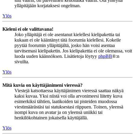
silti väärin, on palvelimen kellonaika väärin. Ota yhteyttä
ylläpitäjään korjataksesi ongelman.
Ylös
Kieleni ei ole valittavana!
Joko ylläpitäjä ei ole asentanut kielellesi kielipakettia tai
kukaan ei ole kääntänyt tätä foorumia kielellesi. Kokeile
pyytää foorumin ylläpitäjältä, josko hän voisi asentaa
tarvitsemasi kielipaketin. Jos kielipakettia ei ole olemassa, voit
luoda uuden käännöksen. Lisätietoja löytyy
phpBB
®:n
sivuilta.
Ylös
Mitä kuvia on käyttäjänimeni vieressä?
Viestejä katsottaessa käyttäjänimen vieressä saattaa näkyä
kaksi kuvaa. Yksi niistä voi olla arvonimeesi liitetty kuva
esimerkiksi tähtien, laatikoiden tai pisteiden muodossa
viestimäärästäsi tai statuksestasi riippuen. Toinen, yleensä
isompi kuva on avatar ja on yleensä uniikki tai
henkilökohtainen jokaisella käyttäjällä.
Ylös