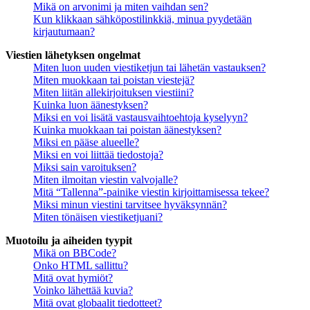
Mikä on arvonimi ja miten vaihdan sen?
Kun klikkaan sähköpostilinkkiä, minua pyydetään
kirjautumaan?
Viestien lähetyksen ongelmat
Miten luon uuden viestiketjun tai lähetän vastauksen?
Miten muokkaan tai poistan viestejä?
Miten liitän allekirjoituksen viestiini?
Kuinka luon äänestyksen?
Miksi en voi lisätä vastausvaihtoehtoja kyselyyn?
Kuinka muokkaan tai poistan äänestyksen?
Miksi en pääse alueelle?
Miksi en voi liittää tiedostoja?
Miksi sain varoituksen?
Miten ilmoitan viestin valvojalle?
Mitä “Tallenna”-painike viestin kirjoittamisessa tekee?
Miksi minun viestini tarvitsee hyväksynnän?
Miten tönäisen viestiketjuani?
Muotoilu ja aiheiden tyypit
Mikä on BBCode?
Onko HTML sallittu?
Mitä ovat hymiöt?
Voinko lähettää kuvia?
Mitä ovat globaalit tiedotteet?