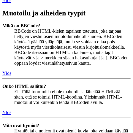
Ylös
Muotoilu ja aiheiden tyypit
Mikä on BBCode?
BBCode on HTML-kielen tapainen toteutus, joka tarjoaa
tiettyjen viestin osien muotoilumahdollisuuden. BBCoden
käytöstä päättää ylläpitäjä, mutta se voidaan ottaa pois
käytöstä myös viestikohtaisesti viestin kirjoituslomakkeella.
BBCode itsessään on HTML:n kaltainen, mutta tagit
käyttävät < ja > merkkien sijaan hakasulkuja [ ja ]. BBCoden
oppaan löydät viestinlähetyssivun kautta.
Ylös
Onko HTML sallittu?
Ei. Tällä foorumilla ei ole mahdollista lähettää HTML:ää
siten, että se toimisi HTML-koodina. Yleisimmät HTML-
muotoilut voi kuitenkin tehdä BBCoden avulla.
Ylös
Mitä ovat hymiöt?
Hymiöt tai emoticonit ovat pieniä kuvia joita voidaan käyttää