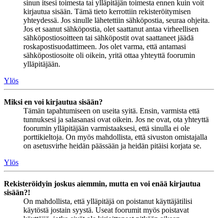
sinun itsesi toimesta tai ylläpitäjän toimesta ennen kuin voit
kirjautua sisään. Tämä tieto kerrottiin rekisteröitymisen
yhteydessä. Jos sinulle lähetettiin sähköpostia, seuraa ohjeita.
Jos et saanut sähköpostia, olet saattanut antaa virheellisen
sähköpostiosoitteen tai sähköpostit ovat saattaneet jäädä
roskapostisuodattimeen. Jos olet varma, että antamasi
sähköpostiosoite oli oikein, yritä ottaa yhteyttä foorumin
ylläpitäjään.
Ylös
Miksi en voi kirjautua sisään?
Tämän tapahtumiseen on useita syitä. Ensin, varmista että
tunnuksesi ja salasanasi ovat oikein. Jos ne ovat, ota yhteyttä
foorumin ylläpitäjään varmistaaksesi, että sinulla ei ole
porttikieltoja. On myös mahdollista, että sivuston omistajalla
on asetusvirhe heidän päässään ja heidän pitäisi korjata se.
Ylös
Rekisteröidyin joskus aiemmin, mutta en voi enää kirjautua
sisään?!
On mahdollista, että ylläpitäjä on poistanut käyttäjätilisi
käytöstä jostain syystä. Useat foorumit myös poistavat