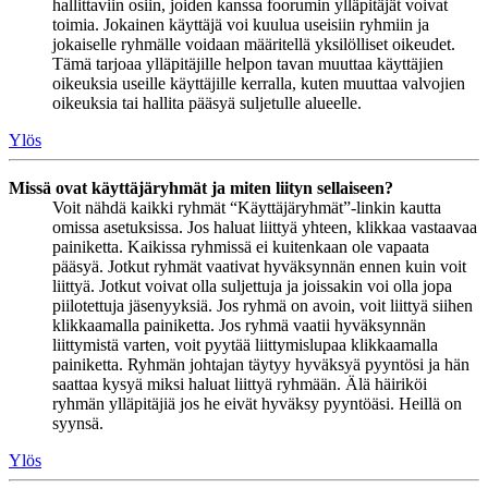
hallittaviin osiin, joiden kanssa foorumin ylläpitäjät voivat
toimia. Jokainen käyttäjä voi kuulua useisiin ryhmiin ja
jokaiselle ryhmälle voidaan määritellä yksilölliset oikeudet.
Tämä tarjoaa ylläpitäjille helpon tavan muuttaa käyttäjien
oikeuksia useille käyttäjille kerralla, kuten muuttaa valvojien
oikeuksia tai hallita pääsyä suljetulle alueelle.
Ylös
Missä ovat käyttäjäryhmät ja miten liityn sellaiseen?
Voit nähdä kaikki ryhmät “Käyttäjäryhmät”-linkin kautta
omissa asetuksissa. Jos haluat liittyä yhteen, klikkaa vastaavaa
painiketta. Kaikissa ryhmissä ei kuitenkaan ole vapaata
pääsyä. Jotkut ryhmät vaativat hyväksynnän ennen kuin voit
liittyä. Jotkut voivat olla suljettuja ja joissakin voi olla jopa
piilotettuja jäsenyyksiä. Jos ryhmä on avoin, voit liittyä siihen
klikkaamalla painiketta. Jos ryhmä vaatii hyväksynnän
liittymistä varten, voit pyytää liittymislupaa klikkaamalla
painiketta. Ryhmän johtajan täytyy hyväksyä pyyntösi ja hän
saattaa kysyä miksi haluat liittyä ryhmään. Älä häiriköi
ryhmän ylläpitäjiä jos he eivät hyväksy pyyntöäsi. Heillä on
syynsä.
Ylös