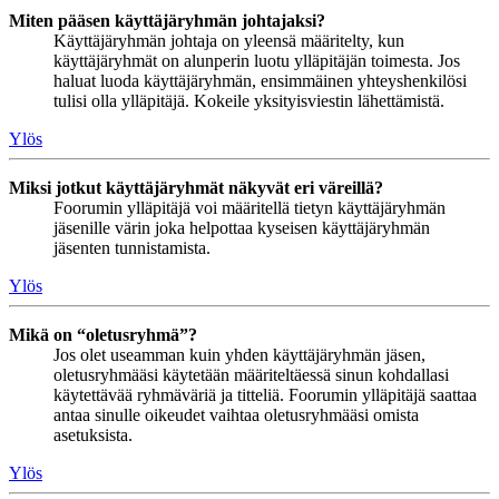
Miten pääsen käyttäjäryhmän johtajaksi?
Käyttäjäryhmän johtaja on yleensä määritelty, kun
käyttäjäryhmät on alunperin luotu ylläpitäjän toimesta. Jos
haluat luoda käyttäjäryhmän, ensimmäinen yhteyshenkilösi
tulisi olla ylläpitäjä. Kokeile yksityisviestin lähettämistä.
Ylös
Miksi jotkut käyttäjäryhmät näkyvät eri väreillä?
Foorumin ylläpitäjä voi määritellä tietyn käyttäjäryhmän
jäsenille värin joka helpottaa kyseisen käyttäjäryhmän
jäsenten tunnistamista.
Ylös
Mikä on “oletusryhmä”?
Jos olet useamman kuin yhden käyttäjäryhmän jäsen,
oletusryhmääsi käytetään määriteltäessä sinun kohdallasi
käytettävää ryhmäväriä ja titteliä. Foorumin ylläpitäjä saattaa
antaa sinulle oikeudet vaihtaa oletusryhmääsi omista
asetuksista.
Ylös