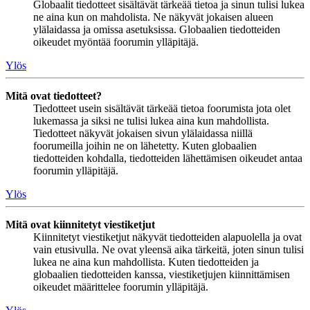
Globaalit tiedotteet sisältävät tärkeää tietoa ja sinun tulisi lukea
ne aina kun on mahdolista. Ne näkyvät jokaisen alueen
ylälaidassa ja omissa asetuksissa. Globaalien tiedotteiden
oikeudet myöntää foorumin ylläpitäjä.
Ylös
Mitä ovat tiedotteet?
Tiedotteet usein sisältävät tärkeää tietoa foorumista jota olet
lukemassa ja siksi ne tulisi lukea aina kun mahdollista.
Tiedotteet näkyvät jokaisen sivun ylälaidassa niillä
foorumeilla joihin ne on lähetetty. Kuten globaalien
tiedotteiden kohdalla, tiedotteiden lähettämisen oikeudet antaa
foorumin ylläpitäjä.
Ylös
Mitä ovat kiinnitetyt viestiketjut
Kiinnitetyt viestiketjut näkyvät tiedotteiden alapuolella ja ovat
vain etusivulla. Ne ovat yleensä aika tärkeitä, joten sinun tulisi
lukea ne aina kun mahdollista. Kuten tiedotteiden ja
globaalien tiedotteiden kanssa, viestiketjujen kiinnittämisen
oikeudet määrittelee foorumin ylläpitäjä.