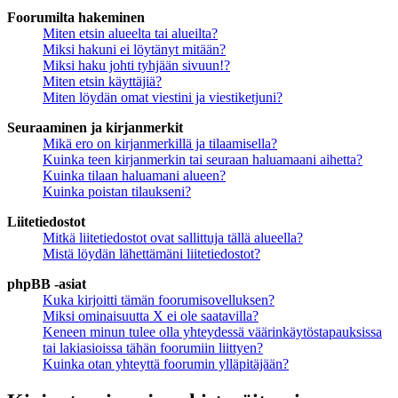
Foorumilta hakeminen
Miten etsin alueelta tai alueilta?
Miksi hakuni ei löytänyt mitään?
Miksi haku johti tyhjään sivuun!?
Miten etsin käyttäjiä?
Miten löydän omat viestini ja viestiketjuni?
Seuraaminen ja kirjanmerkit
Mikä ero on kirjanmerkillä ja tilaamisella?
Kuinka teen kirjanmerkin tai seuraan haluamaani aihetta?
Kuinka tilaan haluamani alueen?
Kuinka poistan tilaukseni?
Liitetiedostot
Mitkä liitetiedostot ovat sallittuja tällä alueella?
Mistä löydän lähettämäni liitetiedostot?
phpBB -asiat
Kuka kirjoitti tämän foorumisovelluksen?
Miksi ominaisuutta X ei ole saatavilla?
Keneen minun tulee olla yhteydessä väärinkäytöstapauksissa
tai lakiasioissa tähän foorumiin liittyen?
Kuinka otan yhteyttä foorumin ylläpitäjään?