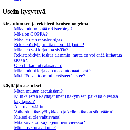
Usein kysyttyä
Kirjautumisen ja rekisteröitymisen ongelmat
Miksi minun pitää rekisteröityä?
Mikä on COPPA?
Miksi en voi rekisteröityä?
Rekisteröidyin, mutta en voi kirjautua!
Miksi en voi kirjautua sisään?
Rekisteröidyin joskus aiemmin, mutta en voi enää kirjautua
sisään?!
Olen hukannut salasanani!
Miksi minut kirjataan ulos automaattisesti?
Mitä “Poista foorumin evästeet” tekee?
Käyttäjän asetukset
Miten muutan asetuksiani?
Kuinka estän käyttäjänimeni näkymisen paikalla olevissa
käyttäjissä?
Ajat ovat väärin!
Vaihdoin aikavyöhykkeen ja kellonaika on silti väärin!
Kieleni ei ole valittavana!
Mitä kuvia on käyttäjänimeni vieressä?
Miten asetan avataren?