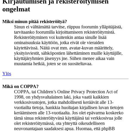
Kirjautumisen ja rekisteröitymisen
ongelmat
Miksi minun pitää rekisteröityä?
Sinun ei välttämättä tarvitse, riippuu foorumin ylläpitäjästä,
tarvitaanko foorumilla kirjoittamiseen rekisteröitymistä.
Rekisteröityminen voi kuitenkin antaa sinulle lisää
ominaisuuksia käyttöön, jotka eivät ole vieraiden
käytettävissä. Näitä ovat mm. avatar-kuvan määrittely,
yksityisviestit, sähköpostien lähettäminen muille käyttäjille,
käyttäjäryhmien jäsenyys jne. Siihen menee aikaa vain
muutamia hetkiä, joten se on suositeltavaa.
Ylös
Mikä on COPPA?
COPPA, tai Children’s Online Privacy Protection Act of
1998, on yhdysvaltalainen laki, joka vaatii kaikkien
verkkosivustojen, jotka mahdollisesti keräävät alle 13-
vuotiailta tietoja, hankkia huoltajan kirjallisen luvan tietojen
keräämiseen alle 13-vuotiaalta. Jos olet epävarma koskeeko
tämä sinua rekisteröityvänä käyttäjänä tai verkkosivua jolle
olet rekisteröitymässä, ota yhteyttä oikeudelliseen
neuvonantajaan saadaksesi apua. Huomaa, että phpBB