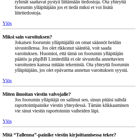
ryhmät saattavat pystyä liittämään tiedostoja. Ota yhteyttä
foorumin ylläpitäjään jos et tiedä miksi et voi lisätä
liitetiedostoja.
Ylös
Miksi sain varoituksen?
Jokaisen foorumin ylläpitäjällä on omat säännöt heidän
sivustollensa. Jos olet rikkonut sääntöä, voit saada
varoituksen. Huomioi, että tämä on foorumin ylläpitäjän
päätös ja phpBB Limitedillä ei ole sivustolla annettavien
varoitusten kanssa mitään tekemistä. Ota yhteyttä foorumin
ylläpitäjään, jos olet epävarma annetun varoituksen syystä.
Ylös
Miten ilmoitan viestin valvojalle?
Jos foorumin ylläpitäjä on sallinut sen, sinun pitäisi nähdä
raportointipainike viestin yhteydessä. Tämän klikkaaminen
vie sinut viestin raportoinnin vaiheiden läpi.
Ylös
Mitä “Tallenna”-painike viestin kirjoittamisessa tekee?