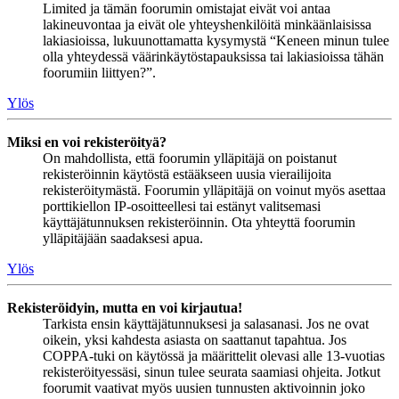
Limited ja tämän foorumin omistajat eivät voi antaa
lakineuvontaa ja eivät ole yhteyshenkilöitä minkäänlaisissa
lakiasioissa, lukuunottamatta kysymystä “Keneen minun tulee
olla yhteydessä väärinkäytöstapauksissa tai lakiasioissa tähän
foorumiin liittyen?”.
Ylös
Miksi en voi rekisteröityä?
On mahdollista, että foorumin ylläpitäjä on poistanut
rekisteröinnin käytöstä estääkseen uusia vierailijoita
rekisteröitymästä. Foorumin ylläpitäjä on voinut myös asettaa
porttikiellon IP-osoitteellesi tai estänyt valitsemasi
käyttäjätunnuksen rekisteröinnin. Ota yhteyttä foorumin
ylläpitäjään saadaksesi apua.
Ylös
Rekisteröidyin, mutta en voi kirjautua!
Tarkista ensin käyttäjätunnuksesi ja salasanasi. Jos ne ovat
oikein, yksi kahdesta asiasta on saattanut tapahtua. Jos
COPPA-tuki on käytössä ja määrittelit olevasi alle 13-vuotias
rekisteröityessäsi, sinun tulee seurata saamiasi ohjeita. Jotkut
foorumit vaativat myös uusien tunnusten aktivoinnin joko