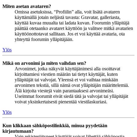
Miten asetan avataren?
Omissa asetuksissa, “Profiilin” alla, voit lisätä avataren
käyttämällä jotain neljästä tavasta: Gravatar, galleriasta,
käyttää kuvaa muualta tai ladata kuvan. Foorumin ylläpitäjä
päättää otetaanko avataret käyttöön ja valitsee mitkä avatarien
käyttöönottotavat sallitaan. Jos et voi käyttää avataria, ota
yhteyttä foorumin ylläpitäjään.
Ylös
Mikä on arvonimi ja miten vaihdan sen?
Arvonimet, jotka näkyvät käyttäjänimesi alla osoittavat
kirjoittamiesi viestien määrän tai tietyt käyttäjät, kuten
ylläpitäjät tai valvojat. Yleensä et voi vaihtaa minkään
arvonimen tekstiä, sillä nämä ovat ylläpitäjän määrittelemiä.
Älä kirjoita viestejä vain parantaaksesi arvonimeäsi.
Useimmat foorumit eivät siedä tätä ja valvojat tai ylläpitäjät
voivat yksinkertaisesti pienentää viestilaskuriasi.
Ylös
Kun klikkaan sähköpostilinkkiä, minua pyydetään
kirjautumaan?
Vain rekisteröityneet käyttäjät voivat lähettää sähköpostia