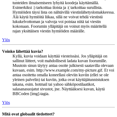
tunteiden ilmaisemiseen lyhyitä koodeja käyttämällä.
Esimerkiksi :) tarkoittaa iloista ja :( tarkoittaa surullista.
Hymiöiden täysi lista on nähtävillä viestinlähetyslomakkeessa.
Älä käytä hymiöitä liikaa, sillä ne voivat tehdä viestistä
lukukelvottoman ja valvoja voi poistaa niitä tai viestin
kokonaan. Foorumin ylläpitäjä on voinut myös määritellä
rajan yksittäisen viestin hymiöiden määrälle.
Ylös
Voinko lähettää kuvia?
Kyllä, kuvia voidaan käyttää viesteissäsi. Jos ylläpitäjä on
sallinut liitteet, voit mahdollisesti ladata kuvan foorumille.
Muutoin sinun täytyy antaa osoite julkisesti saatavilla olevaan
kuvaan, esim. http://www.example.com/my-picture.gif. Et voi
antaa osoitetta omalla koneellasi oleviin kuviin (ellei se ole
yleinen palvelin) tai kuviin, jotka ovat käyttäjätunnistuksen
takana, esim. hotmail tai yahoo sähköpostilaatikot,
salasanasuojatut sivustot, jne. Näyttääksesi kuvan, käytä
BBCoden [img]-tagia.
Ylös
Mitä ovat globaalit tiedotteet?