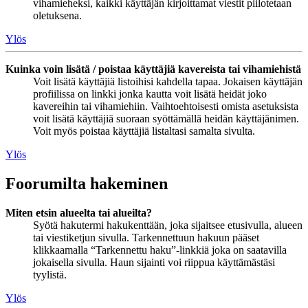
vihamieheksi, kaikki käyttäjän kirjoittamat viestit piilotetaan
oletuksena.
Ylös
Kuinka voin lisätä / poistaa käyttäjiä kavereista tai vihamiehistä
Voit lisätä käyttäjiä listoihisi kahdella tapaa. Jokaisen käyttäjän
profiilissa on linkki jonka kautta voit lisätä heidät joko
kavereihin tai vihamiehiin. Vaihtoehtoisesti omista asetuksista
voit lisätä käyttäjiä suoraan syöttämällä heidän käyttäjänimen.
Voit myös poistaa käyttäjiä listaltasi samalta sivulta.
Ylös
Foorumilta hakeminen
Miten etsin alueelta tai alueilta?
Syötä hakutermi hakukenttään, joka sijaitsee etusivulla, alueen
tai viestiketjun sivulla. Tarkennettuun hakuun pääset
klikkaamalla “Tarkennettu haku”-linkkiä joka on saatavilla
jokaisella sivulla. Haun sijainti voi riippua käyttämästäsi
tyylistä.
Ylös