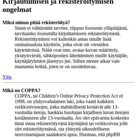
Kirjautumisen ja rekisteröitymisen
ongelmat
Miksi minun pitää rekisteröityä?
Sinun ei välttämättä tarvitse, riippuu foorumin ylläpitäjästä,
tarvitaanko foorumilla kirjoittamiseen rekisteröitymistä.
Rekisteröityminen voi kuitenkin antaa sinulle lisää
ominaisuuksia käyttöön, jotka eivät ole vieraiden
käytettävissä. Näitä ovat mm. avatar-kuvan määrittely,
yksityisviestit, sähköpostien lähettäminen muille käyttäjille,
käyttäjäryhmien jäsenyys jne. Siihen menee aikaa vain
muutamia hetkiä, joten se on suositeltavaa.
Ylös
Mikä on COPPA?
COPPA, tai Children’s Online Privacy Protection Act of
1998, on yhdysvaltalainen laki, joka vaatii kaikkien
verkkosivustojen, jotka mahdollisesti keräävät alle 13-
vuotiailta tietoja, hankkia huoltajan kirjallisen luvan tietojen
keräämiseen alle 13-vuotiaalta. Jos olet epävarma koskeeko
tämä sinua rekisteröityvänä käyttäjänä tai verkkosivua jolle
olet rekisteröitymässä, ota yhteyttä oikeudelliseen
neuvonantajaan saadaksesi apua. Huomaa, että phpBB