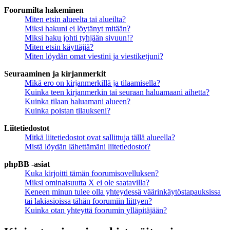
Foorumilta hakeminen
Miten etsin alueelta tai alueilta?
Miksi hakuni ei löytänyt mitään?
Miksi haku johti tyhjään sivuun!?
Miten etsin käyttäjiä?
Miten löydän omat viestini ja viestiketjuni?
Seuraaminen ja kirjanmerkit
Mikä ero on kirjanmerkillä ja tilaamisella?
Kuinka teen kirjanmerkin tai seuraan haluamaani aihetta?
Kuinka tilaan haluamani alueen?
Kuinka poistan tilaukseni?
Liitetiedostot
Mitkä liitetiedostot ovat sallittuja tällä alueella?
Mistä löydän lähettämäni liitetiedostot?
phpBB -asiat
Kuka kirjoitti tämän foorumisovelluksen?
Miksi ominaisuutta X ei ole saatavilla?
Keneen minun tulee olla yhteydessä väärinkäytöstapauksissa
tai lakiasioissa tähän foorumiin liittyen?
Kuinka otan yhteyttä foorumin ylläpitäjään?