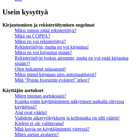
Usein kysyttyä
Kirjautumisen ja rekisteröitymisen ongelmat
Miksi minun pitää rekisteröityä?
Mikä on COPPA?
Miksi en voi rekisteröityä?
Rekisteröidyin, mutta en voi kirjautua!
Miksi en voi kirjautua sisään?
Rekisteröidyin joskus aiemmin, mutta en voi enää kirjautua
sisään?!
Olen hukannut salasanani!
Miksi minut kirjataan ulos automaattisesti?
Mitä “Poista foorumin evästeet” tekee?
Käyttäjän asetukset
Miten muutan asetuksiani?
Kuinka estän käyttäjänimeni näkymisen paikalla olevissa
käyttäjissä?
Ajat ovat väärin!
Vaihdoin aikavyöhykkeen ja kellonaika on silti väärin!
Kieleni ei ole valittavana!
Mitä kuvia on käyttäjänimeni vieressä?
Miten asetan avataren?