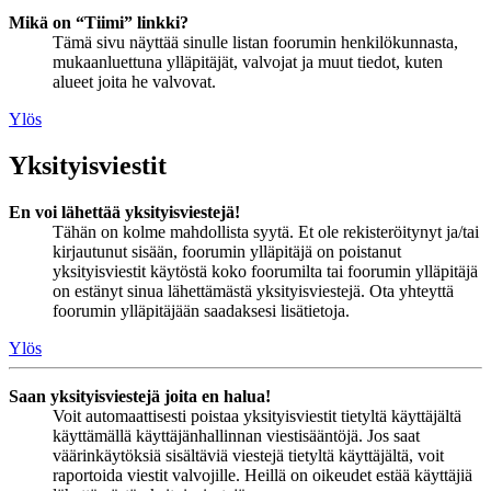
Mikä on “Tiimi” linkki?
Tämä sivu näyttää sinulle listan foorumin henkilökunnasta,
mukaanluettuna ylläpitäjät, valvojat ja muut tiedot, kuten
alueet joita he valvovat.
Ylös
Yksityisviestit
En voi lähettää yksityisviestejä!
Tähän on kolme mahdollista syytä. Et ole rekisteröitynyt ja/tai
kirjautunut sisään, foorumin ylläpitäjä on poistanut
yksityisviestit käytöstä koko foorumilta tai foorumin ylläpitäjä
on estänyt sinua lähettämästä yksityisviestejä. Ota yhteyttä
foorumin ylläpitäjään saadaksesi lisätietoja.
Ylös
Saan yksityisviestejä joita en halua!
Voit automaattisesti poistaa yksityisviestit tietyltä käyttäjältä
käyttämällä käyttäjänhallinnan viestisääntöjä. Jos saat
väärinkäytöksiä sisältäviä viestejä tietyltä käyttäjältä, voit
raportoida viestit valvojille. Heillä on oikeudet estää käyttäjiä