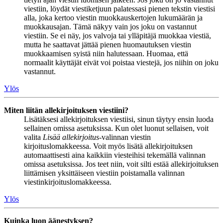
viestiin, löydät viestiketjuun palatessasi pienen tekstin viestisi
alla, joka kertoo viestin muokkauskertojen lukumäärän ja
muokkausajan. Tämä näkyy vain jos joku on vastannut
viestiin. Se ei näy, jos valvoja tai ylläpitäjä muokkaa viestiä,
mutta he saattavat jättää pienen huomautuksen viestin
muokkaamisen syistä niin halutessaan. Huomaa, että
normaalit käyttäjät eivät voi poistaa viestejä, jos niihin on joku
vastannut.
Ylös
Miten liitän allekirjoituksen viestiini?
Lisätäksesi allekirjoituksen viestiisi, sinun täytyy ensin luoda
sellainen omissa asetuksissa. Kun olet luonut sellaisen, voit
valita
Lisää allekirjoitus
-valinnan viestin
kirjoituslomakkeessa. Voit myös lisätä allekirjoituksen
automaattisesti aina kaikkiin viesteihisi tekemällä valinnan
omissa asetuksissa. Jos teet niin, voit silti estää allekirjoituksen
liittämisen yksittäiseen viestiin poistamalla valinnan
viestinkirjoituslomakkeessa.
Ylös
Kuinka luon äänestyksen?