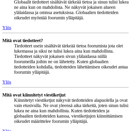
Globaalit tiedotteet sisältävät tärkeää tietoa ja sinun tulisi lukea
ne aina kun on mahdolista. Ne näkyvät jokaisen alueen
ylälaidassa ja omissa asetuksissa. Globaalien tiedotteiden
oikeudet myöntää foorumin ylläpitäjä.
Ylös
Mitä ovat tiedotteet?
Tiedotteet usein sisältävät tärkeää tietoa foorumista jota olet
lukemassa ja siksi ne tulisi lukea aina kun mahdollista.
Tiedotteet näkyvät jokaisen sivun ylälaidassa niillä
foorumeilla joihin ne on lähetetty. Kuten globaalien
tiedotteiden kohdalla, tiedotteiden lähettämisen oikeudet antaa
foorumin ylläpitäjä.
Ylös
Mitä ovat kiinnitetyt viestiketjut
Kiinnitetyt viestiketjut näkyvät tiedotteiden alapuolella ja ovat
vain etusivulla. Ne ovat yleensä aika tärkeitä, joten sinun tulisi
lukea ne aina kun mahdollista. Kuten tiedotteiden ja
globaalien tiedotteiden kanssa, viestiketjujen kiinnittämisen
oikeudet määrittelee foorumin ylläpitäjä.