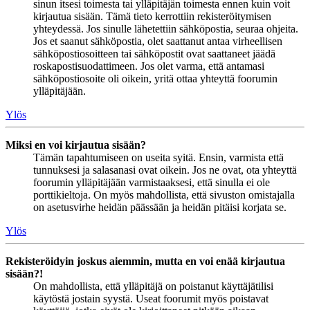
sinun itsesi toimesta tai ylläpitäjän toimesta ennen kuin voit
kirjautua sisään. Tämä tieto kerrottiin rekisteröitymisen
yhteydessä. Jos sinulle lähetettiin sähköpostia, seuraa ohjeita.
Jos et saanut sähköpostia, olet saattanut antaa virheellisen
sähköpostiosoitteen tai sähköpostit ovat saattaneet jäädä
roskapostisuodattimeen. Jos olet varma, että antamasi
sähköpostiosoite oli oikein, yritä ottaa yhteyttä foorumin
ylläpitäjään.
Ylös
Miksi en voi kirjautua sisään?
Tämän tapahtumiseen on useita syitä. Ensin, varmista että
tunnuksesi ja salasanasi ovat oikein. Jos ne ovat, ota yhteyttä
foorumin ylläpitäjään varmistaaksesi, että sinulla ei ole
porttikieltoja. On myös mahdollista, että sivuston omistajalla
on asetusvirhe heidän päässään ja heidän pitäisi korjata se.
Ylös
Rekisteröidyin joskus aiemmin, mutta en voi enää kirjautua
sisään?!
On mahdollista, että ylläpitäjä on poistanut käyttäjätilisi
käytöstä jostain syystä. Useat foorumit myös poistavat