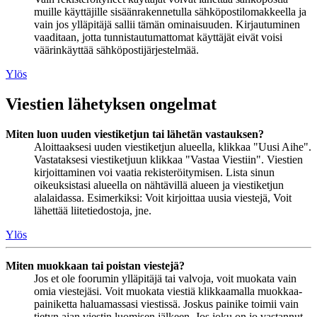
muille käyttäjille sisäänrakennetulla sähköpostilomakkeella ja
vain jos ylläpitäjä sallii tämän ominaisuuden. Kirjautuminen
vaaditaan, jotta tunnistautumattomat käyttäjät eivät voisi
väärinkäyttää sähköpostijärjestelmää.
Ylös
Viestien lähetyksen ongelmat
Miten luon uuden viestiketjun tai lähetän vastauksen?
Aloittaaksesi uuden viestiketjun alueella, klikkaa "Uusi Aihe".
Vastataksesi viestiketjuun klikkaa "Vastaa Viestiin". Viestien
kirjoittaminen voi vaatia rekisteröitymisen. Lista sinun
oikeuksistasi alueella on nähtävillä alueen ja viestiketjun
alalaidassa. Esimerkiksi: Voit kirjoittaa uusia viestejä, Voit
lähettää liitetiedostoja, jne.
Ylös
Miten muokkaan tai poistan viestejä?
Jos et ole foorumin ylläpitäjä tai valvoja, voit muokata vain
omia viestejäsi. Voit muokata viestiä klikkaamalla muokkaa-
painiketta haluamassasi viestissä. Joskus painike toimii vain
tietyn ajan viestin luomisen jälkeen. Jos joku on jo vastannut