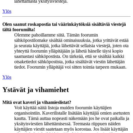
lähettämästä yksityisviestejä.
Ylös
Olen saanut roskapostia tai väärinkäytöksiä sisältäviä viestejä
tältä foorumilta!
Olemme pahoillamme siitä. Tämän foorumin
sähköpostilomake sisältää ominaisuuksia, jotka yrittävät estää
ja seurata käyttäjiä, jotka lähettävät sellaisia viestejä, joten ota
yhteyttä foorumin ylläpitäjään ja lähetä hänelle täysi kopio
saamastasi sähköpostista. On tärkeää, että se sisältää kaikki
otsaketiedot sähköpostista, jotka sisältävät viestin lähettäjän
tiedot. Foorumin ylläpitäjä voi sitten toimia tarpeen mukaan.
Ylös
Ystävät ja vihamiehet
Mitä ovat kaveri ja vihamieslistat?
Voit käyttää näitä listoja muiden foorumin käyttäjien
organisointiin. Kaverilistalle lisätään käyttäjiä omien asetusten
kautta. Tämä auttaa nopeasti näkemään jos he ovat paikalla ja
yksityisviestien lähettämisessä. Teemasta riippuen näiden
käyttäjien viestit saatetaan myös korostaa. Jos lisäät käyttäjän