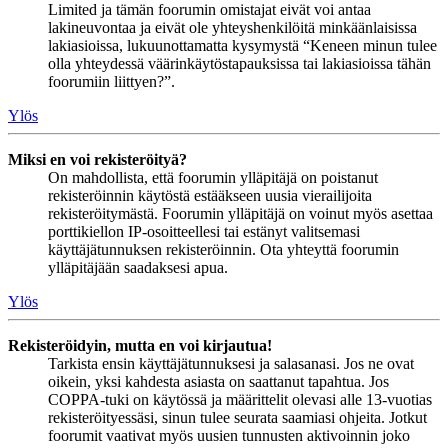
Limited ja tämän foorumin omistajat eivät voi antaa
lakineuvontaa ja eivät ole yhteyshenkilöitä minkäänlaisissa
lakiasioissa, lukuunottamatta kysymystä “Keneen minun tulee
olla yhteydessä väärinkäytöstapauksissa tai lakiasioissa tähän
foorumiin liittyen?”.
Ylös
Miksi en voi rekisteröityä?
On mahdollista, että foorumin ylläpitäjä on poistanut
rekisteröinnin käytöstä estääkseen uusia vierailijoita
rekisteröitymästä. Foorumin ylläpitäjä on voinut myös asettaa
porttikiellon IP-osoitteellesi tai estänyt valitsemasi
käyttäjätunnuksen rekisteröinnin. Ota yhteyttä foorumin
ylläpitäjään saadaksesi apua.
Ylös
Rekisteröidyin, mutta en voi kirjautua!
Tarkista ensin käyttäjätunnuksesi ja salasanasi. Jos ne ovat
oikein, yksi kahdesta asiasta on saattanut tapahtua. Jos
COPPA-tuki on käytössä ja määrittelit olevasi alle 13-vuotias
rekisteröityessäsi, sinun tulee seurata saamiasi ohjeita. Jotkut
foorumit vaativat myös uusien tunnusten aktivoinnin joko