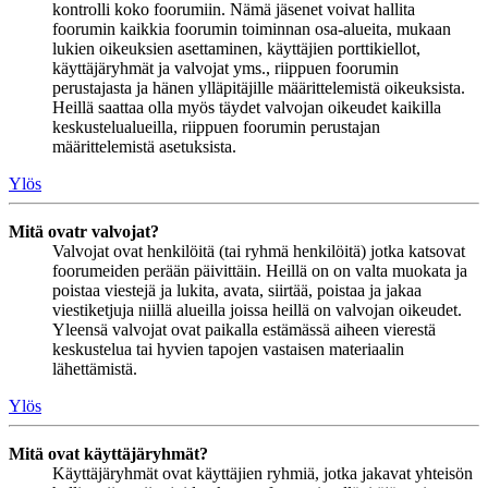
kontrolli koko foorumiin. Nämä jäsenet voivat hallita
foorumin kaikkia foorumin toiminnan osa-alueita, mukaan
lukien oikeuksien asettaminen, käyttäjien porttikiellot,
käyttäjäryhmät ja valvojat yms., riippuen foorumin
perustajasta ja hänen ylläpitäjille määrittelemistä oikeuksista.
Heillä saattaa olla myös täydet valvojan oikeudet kaikilla
keskustelualueilla, riippuen foorumin perustajan
määrittelemistä asetuksista.
Ylös
Mitä ovatr valvojat?
Valvojat ovat henkilöitä (tai ryhmä henkilöitä) jotka katsovat
foorumeiden perään päivittäin. Heillä on on valta muokata ja
poistaa viestejä ja lukita, avata, siirtää, poistaa ja jakaa
viestiketjuja niillä alueilla joissa heillä on valvojan oikeudet.
Yleensä valvojat ovat paikalla estämässä aiheen vierestä
keskustelua tai hyvien tapojen vastaisen materiaalin
lähettämistä.
Ylös
Mitä ovat käyttäjäryhmät?
Käyttäjäryhmät ovat käyttäjien ryhmiä, jotka jakavat yhteisön