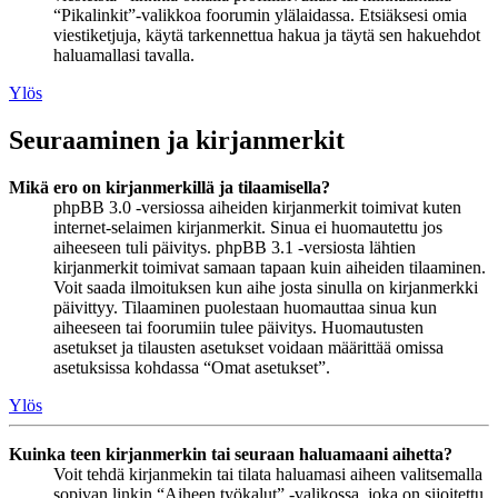
“Pikalinkit”-valikkoa foorumin ylälaidassa. Etsiäksesi omia
viestiketjuja, käytä tarkennettua hakua ja täytä sen hakuehdot
haluamallasi tavalla.
Ylös
Seuraaminen ja kirjanmerkit
Mikä ero on kirjanmerkillä ja tilaamisella?
phpBB 3.0 -versiossa aiheiden kirjanmerkit toimivat kuten
internet-selaimen kirjanmerkit. Sinua ei huomautettu jos
aiheeseen tuli päivitys. phpBB 3.1 -versiosta lähtien
kirjanmerkit toimivat samaan tapaan kuin aiheiden tilaaminen.
Voit saada ilmoituksen kun aihe josta sinulla on kirjanmerkki
päivittyy. Tilaaminen puolestaan huomauttaa sinua kun
aiheeseen tai foorumiin tulee päivitys. Huomautusten
asetukset ja tilausten asetukset voidaan määrittää omissa
asetuksissa kohdassa “Omat asetukset”.
Ylös
Kuinka teen kirjanmerkin tai seuraan haluamaani aihetta?
Voit tehdä kirjanmekin tai tilata haluamasi aiheen valitsemalla
sopivan linkin “Aiheen työkalut” -valikossa, joka on sijoitettu