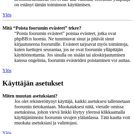
on estänyt tämän toiminnon käyttämisen.
Ylös
Mitä “Poista foorumin evästeet” tekee?
“Poista foorumin evästeet” poistaa evästeet, jotka ovat
phpBB:n luomia. Ne tunnistavat sinut ja pitävät sinut
kirjautuneena foorumille. Evästeet tarjoavat myös toimintoja,
kuten luettujen seurantaa, jos ne ovat foorumin ylläpitäjän
käyttöönottamia. Jos sinulla on sisään tai uloskirjautumisen
kanssa ongelmia, foorumin evästeiden poistaminen voi auttaa.
Ylös
Käyttäjän asetukset
Miten muutan asetuksiani?
Jos olet rekisteröitynyt käyttäjä, kaikki asetuksesi tallennetaan
foorumin tietokantaan. Muokataksesi niitä, vieraile omissa
asetuksissa, johon vievä linkki löytyy yleensä klikkaamalla
käyttäjänimeäsi foorumin sivujen ylälaidassa. Tätä kautta voit
muokata asetuksiasi ja valintojasi.
Ylös