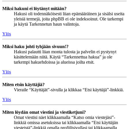
Miksi hakuni ei löytänyt mitään?
Hakusi oli todennäköisesti liian epämääräinen ja sisälsi useita
yleisiä termejä, joita phpBB ei ole indeksoinut. Ole tarkempi
ja käytä Tarkennetun haun valintoja.
Ylös
Miksi haku johti tyhjään sivuun!?
Hakusi palautti liian monta tulosta ja palvelin ei pystynyt
käsittelemään niitä. Käytä “Tarkennettua hakua” ja ole
tarkempi hakuehdoissa ja alueissa joilta etsit.
Ylös
Miten etsin käyttäjiä?
Vieraile “Käyttäjät”-sivulla ja klikkaa “Etsi käyttäjä”-linkkiä.
Ylös
Miten löydän omat viestini ja viestiketjuni?
Omat viestisi näet klikkaamalla “Katso omia viestejäsi”-
linkkiä omissa asetuksissa tai klikkaamalla “Etsi käyttäjän
viesteistä”-linkkiä omalla profiilisivullasi tai klikkaamalla