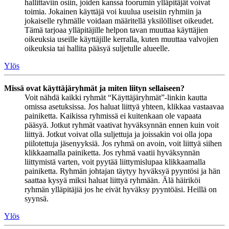
hallittaviin osiin, joiden kanssa foorumin ylläpitäjät voivat
toimia. Jokainen käyttäjä voi kuulua useisiin ryhmiin ja
jokaiselle ryhmälle voidaan määritellä yksilölliset oikeudet.
Tämä tarjoaa ylläpitäjille helpon tavan muuttaa käyttäjien
oikeuksia useille käyttäjille kerralla, kuten muuttaa valvojien
oikeuksia tai hallita pääsyä suljetulle alueelle.
Ylös
Missä ovat käyttäjäryhmät ja miten liityn sellaiseen?
Voit nähdä kaikki ryhmät “Käyttäjäryhmät”-linkin kautta
omissa asetuksissa. Jos haluat liittyä yhteen, klikkaa vastaavaa
painiketta. Kaikissa ryhmissä ei kuitenkaan ole vapaata
pääsyä. Jotkut ryhmät vaativat hyväksynnän ennen kuin voit
liittyä. Jotkut voivat olla suljettuja ja joissakin voi olla jopa
piilotettuja jäsenyyksiä. Jos ryhmä on avoin, voit liittyä siihen
klikkaamalla painiketta. Jos ryhmä vaatii hyväksynnän
liittymistä varten, voit pyytää liittymislupaa klikkaamalla
painiketta. Ryhmän johtajan täytyy hyväksyä pyyntösi ja hän
saattaa kysyä miksi haluat liittyä ryhmään. Älä häiriköi
ryhmän ylläpitäjiä jos he eivät hyväksy pyyntöäsi. Heillä on
syynsä.
Ylös