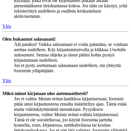
käyttäjiä, jotka eivät ole kirjoittaneet pitkään aikaan
pienentääkseen tietokantansa kokoa. Jos näin on käynyt, yritä
rekisteröityä uudelleen ja osallistu keskusteluun
aktiivisemmin.
Ylös
Olen hukannut salasanani!
Älä panikoi! Vaikka salasanaasi ei voida palauttaa, se voidaan
asettaa uudelleen. Käy kirjautumissivulla ja klikkaa
Unohdin
salasanani
. Seuraa ohjeita ja sinun pitäisi kohta pystyä
kirjautumaan uudelleen.
Jos et pysty asettamaan salasanaasi uudelleen, ota yhteyttä
foorumin ylläpitäjään.
Ylös
Miksi minut kirjataan ulos automaattisesti?
Jos et valitse
Muista minut
-laatikkoa kirjautuessasi, foorumi
pitää sinut kirjautuneena ennalta määritellyn ajan. Tämä estää
muita väärinkäyttämästä tunnuksiasi. Pysyäksesi
kirjautuneena, valitse
Muista minut
-valinta kirjautuessasi.
Tämä ei ole suositeltavaa, jos käytät foorumia jaetulta
koneelta, esim. kirjastossa, nettikahvilassa tai koulun
tietokoneluokassa. Jos et näe tätä valintaa, foorumin ylläpitäjä