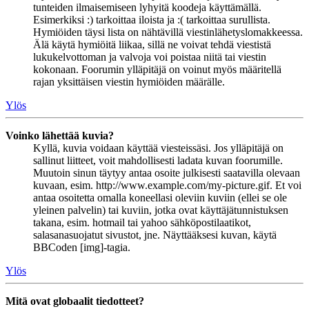
tunteiden ilmaisemiseen lyhyitä koodeja käyttämällä.
Esimerkiksi :) tarkoittaa iloista ja :( tarkoittaa surullista.
Hymiöiden täysi lista on nähtävillä viestinlähetyslomakkeessa.
Älä käytä hymiöitä liikaa, sillä ne voivat tehdä viestistä
lukukelvottoman ja valvoja voi poistaa niitä tai viestin
kokonaan. Foorumin ylläpitäjä on voinut myös määritellä
rajan yksittäisen viestin hymiöiden määrälle.
Ylös
Voinko lähettää kuvia?
Kyllä, kuvia voidaan käyttää viesteissäsi. Jos ylläpitäjä on
sallinut liitteet, voit mahdollisesti ladata kuvan foorumille.
Muutoin sinun täytyy antaa osoite julkisesti saatavilla olevaan
kuvaan, esim. http://www.example.com/my-picture.gif. Et voi
antaa osoitetta omalla koneellasi oleviin kuviin (ellei se ole
yleinen palvelin) tai kuviin, jotka ovat käyttäjätunnistuksen
takana, esim. hotmail tai yahoo sähköpostilaatikot,
salasanasuojatut sivustot, jne. Näyttääksesi kuvan, käytä
BBCoden [img]-tagia.
Ylös
Mitä ovat globaalit tiedotteet?