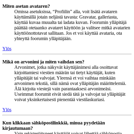
Miten asetan avataren?
Omissa asetuksissa, “Profiilin” alla, voit lisätä avataren
käyttämällä jotain neljästä tavasta: Gravatar, galleriasta,
käyttää kuvaa muualta tai ladata kuvan. Foorumin ylläpitäjä
päättää otetaanko avataret käyttöön ja valitsee mitkä avatarien
käyttöönottotavat sallitaan. Jos et voi käyttää avataria, ota
yhteyttä foorumin ylläpitäjään.
Ylös
Mikä on arvonimi ja miten vaihdan sen?
Arvonimet, jotka näkyvät käyttäjänimesi alla osoittavat
kirjoittamiesi viestien määrän tai tietyt käyttäjät, kuten
ylläpitäjät tai valvojat. Yleensä et voi vaihtaa minkään
arvonimen tekstiä, sillä nämä ovat ylläpitäjän määrittelemiä.
Älä kirjoita viestejä vain parantaaksesi arvonimeäsi.
Useimmat foorumit eivät siedä tätä ja valvojat tai ylläpitäjät
voivat yksinkertaisesti pienentää viestilaskuriasi.
Ylös
Kun klikkaan sähköpostilinkkiä, minua pyydetään
kirjautumaan?
Vain rekisteröityneet käyttäjät voivat lähettää sähköpostia