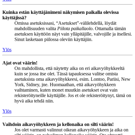
Kuinka estän käyttäjänimeni näkymisen paikalla olevissa
käyttäjissä?
Omissa asetuksissasi, “Asetukset”-välilehdellä, löydät
mahdollisuuden valita
Piilota paikallaolo
. Ottamalla tämän
asetuksen käyttöön näyt vain ylläpitäjille, valvojille ja itsellesi.
Sinut lasketaan piilossa oleviin käyttäjiin.
Ylös
Ajat ovat väärin!
On mahdollista, että näytetty aika on eri aikavyöhykkeeltä
kuin se jossa itse olet. Tässä tapauksessa valitse omista
asetuksista oma aikavyöhykkeesi, esim. Lontoo, Pariisi, New
York, Sidney, jne. Huomaathan, että aikavyöhykkeen
vaihtaminen, kuten monet muutkin asetukset ovat vain
rekisteröityneille käyttäjille. Jos et ole rekisteröitynyt, tämä on
hyvä aika tehdä niin.
Ylös
Vaihdoin aikavyöhykkeen ja kellonaika on silti väärin!
Jos olet varmasti valinnut oikean aikavyöhykkeen ja aika on