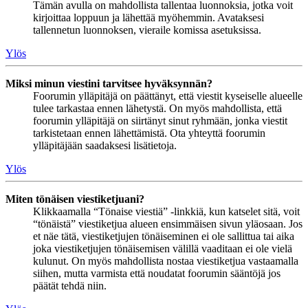
Tämän avulla on mahdollista tallentaa luonnoksia, jotka voit
kirjoittaa loppuun ja lähettää myöhemmin. Avataksesi
tallennetun luonnoksen, vieraile komissa asetuksissa.
Ylös
Miksi minun viestini tarvitsee hyväksynnän?
Foorumin ylläpitäjä on päättänyt, että viestit kyseiselle alueelle
tulee tarkastaa ennen lähetystä. On myös mahdollista, että
foorumin ylläpitäjä on siirtänyt sinut ryhmään, jonka viestit
tarkistetaan ennen lähettämistä. Ota yhteyttä foorumin
ylläpitäjään saadaksesi lisätietoja.
Ylös
Miten tönäisen viestiketjuani?
Klikkaamalla “Tönaise viestiä” -linkkiä, kun katselet sitä, voit
“tönäistä” viestiketjua alueen ensimmäisen sivun yläosaan. Jos
et näe tätä, viestiketjujen tönäiseminen ei ole sallittua tai aika
joka viestiketjujen tönäisemisen välillä vaaditaan ei ole vielä
kulunut. On myös mahdollista nostaa viestiketjua vastaamalla
siihen, mutta varmista että noudatat foorumin sääntöjä jos
päätät tehdä niin.