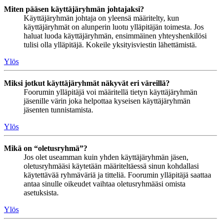
Miten pääsen käyttäjäryhmän johtajaksi?
Käyttäjäryhmän johtaja on yleensä määritelty, kun
käyttäjäryhmät on alunperin luotu ylläpitäjän toimesta. Jos
haluat luoda käyttäjäryhmän, ensimmäinen yhteyshenkilösi
tulisi olla ylläpitäjä. Kokeile yksityisviestin lähettämistä.
Ylös
Miksi jotkut käyttäjäryhmät näkyvät eri väreillä?
Foorumin ylläpitäjä voi määritellä tietyn käyttäjäryhmän
jäsenille värin joka helpottaa kyseisen käyttäjäryhmän
jäsenten tunnistamista.
Ylös
Mikä on “oletusryhmä”?
Jos olet useamman kuin yhden käyttäjäryhmän jäsen,
oletusryhmääsi käytetään määriteltäessä sinun kohdallasi
käytettävää ryhmäväriä ja titteliä. Foorumin ylläpitäjä saattaa
antaa sinulle oikeudet vaihtaa oletusryhmääsi omista
asetuksista.
Ylös