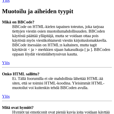
Ylös
Muotoilu ja aiheiden tyypit
Mikä on BBCode?
BBCode on HTML-kielen tapainen toteutus, joka tarjoaa
tiettyjen viestin osien muotoilumahdollisuuden. BBCoden
käytöstä päättää ylläpitäjä, mutta se voidaan ottaa pois
käytöstä myös viestikohtaisesti viestin kirjoituslomakkeella.
BBCode itsessään on HTML:n kaltainen, mutta tagit
käyttävät < ja > merkkien sijaan hakasulkuja [ ja ]. BBCoden
oppaan löydät viestinlähetyssivun kautta.
Ylös
Onko HTML sallittu?
Ei. Tällä foorumilla ei ole mahdollista lähettää HTML:ää
siten, että se toimisi HTML-koodina. Yleisimmät HTML-
muotoilut voi kuitenkin tehdä BBCoden avulla.
Ylös
Mitä ovat hymiöt?
Hymiöt tai emoticonit ovat pieniä kuvia joita voidaan käyttää