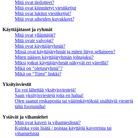
Mitä ovat tiedotteet?
Mitä ovat kiinnitetyt viestiketjut
Mitä ovat lukitut viestiketjut?
Mitä ovat aiheiden kuvakkeet?
Käyttäjätasot ja ryhmät
Mitä ovat ylläpitäjät?
Mitä ovatr valvojat?
Mitä ovat käyttäjäryhmät?
Missä ovat käyttäjäryhmät ja miten liityn sellaiseen?
Miten pääsen käyttäjäryhmän johtajaksi?
Miksi jotkut käyttäjäryhmät näkyvät eri väreillä?
Mikä on “oletusryhmä”?
Mikä on “Tiimi” linkki?
Yksityisviestit
En voi lähettää yksityisviestejä!
Saan yksityisviestejä joita en halua!
Olen saanut roskapostia tai väärinkäytöksiä sisältäviä viestejä
tältä foorumilta!
Ystävät ja vihamiehet
Mitä ovat kaveri ja vihamieslistat?
Kuinka voin lisätä / poistaa käyttäjiä kavereista tai
vihamiehistä