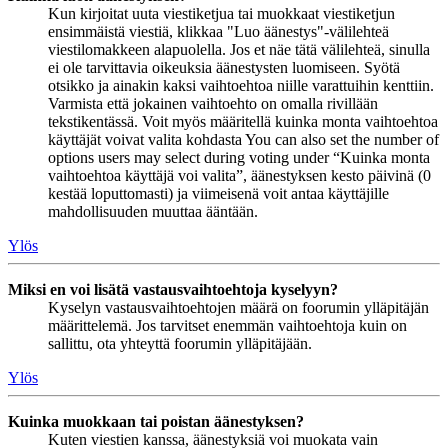
Kun kirjoitat uuta viestiketjua tai muokkaat viestiketjun
ensimmäistä viestiä, klikkaa "Luo äänestys"-välilehteä
viestilomakkeen alapuolella. Jos et näe tätä välilehteä, sinulla
ei ole tarvittavia oikeuksia äänestysten luomiseen. Syötä
otsikko ja ainakin kaksi vaihtoehtoa niille varattuihin kenttiin.
Varmista että jokainen vaihtoehto on omalla rivillään
tekstikentässä. Voit myös määritellä kuinka monta vaihtoehtoa
käyttäjät voivat valita kohdasta You can also set the number of
options users may select during voting under “Kuinka monta
vaihtoehtoa käyttäjä voi valita”, äänestyksen kesto päivinä (0
kestää loputtomasti) ja viimeisenä voit antaa käyttäjille
mahdollisuuden muuttaa ääntään.
Ylös
Miksi en voi lisätä vastausvaihtoehtoja kyselyyn?
Kyselyn vastausvaihtoehtojen määrä on foorumin ylläpitäjän
määrittelemä. Jos tarvitset enemmän vaihtoehtoja kuin on
sallittu, ota yhteyttä foorumin ylläpitäjään.
Ylös
Kuinka muokkaan tai poistan äänestyksen?
Kuten viestien kanssa, äänestyksiä voi muokata vain