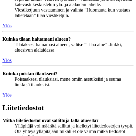
kätevästi keskustelun ylä- ja alalaidan lähelle.
Viestiketjuun vastaaminen ja valinta “Huomauta kun vastaus
lähetetään” tilaa viestiketjun.
Ylös
Kuinka tilaan haluamani alueen?
Tilataksesi haluamasi alueen, valitse “Tilaa alue” -linkki,
aluesivun alalaidassa.
Ylös
Kuinka poistan tilaukseni?
Poistaaksesi tilauksiasi, mene omiin asetuksiisi ja seuraa
linkkejä tilauksiisi.
Ylös
Liitetiedostot
Mitkä liitetiedostot ovat sallittuja tällä alueella?
Ylläpitäjä voi määrätä sallitut ja kielletyt liitetiedostojen tyypit.
Ota yhteys ylläpitäjään mikäli et ole varma mitkä tiedostot