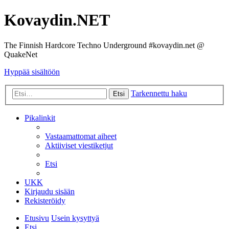
Kovaydin.NET
The Finnish Hardcore Techno Underground #kovaydin.net @
QuakeNet
Hyppää sisältöön
Tarkennettu haku
Etsi
Pikalinkit
Vastaamattomat aiheet
Aktiiviset viestiketjut
Etsi
UKK
Kirjaudu sisään
Rekisteröidy
Etusivu
Usein kysyttyä
Etsi