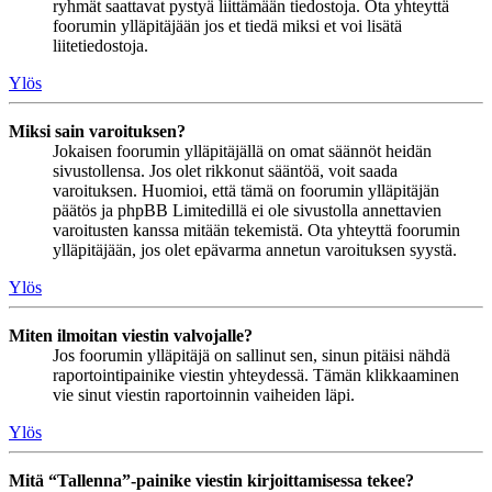
ryhmät saattavat pystyä liittämään tiedostoja. Ota yhteyttä
foorumin ylläpitäjään jos et tiedä miksi et voi lisätä
liitetiedostoja.
Ylös
Miksi sain varoituksen?
Jokaisen foorumin ylläpitäjällä on omat säännöt heidän
sivustollensa. Jos olet rikkonut sääntöä, voit saada
varoituksen. Huomioi, että tämä on foorumin ylläpitäjän
päätös ja phpBB Limitedillä ei ole sivustolla annettavien
varoitusten kanssa mitään tekemistä. Ota yhteyttä foorumin
ylläpitäjään, jos olet epävarma annetun varoituksen syystä.
Ylös
Miten ilmoitan viestin valvojalle?
Jos foorumin ylläpitäjä on sallinut sen, sinun pitäisi nähdä
raportointipainike viestin yhteydessä. Tämän klikkaaminen
vie sinut viestin raportoinnin vaiheiden läpi.
Ylös
Mitä “Tallenna”-painike viestin kirjoittamisessa tekee?