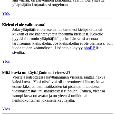
silti väärin, on palvelimen kellonaika väärin. Ota yhteyttä
ylläpitäjään korjataksesi ongelman.
Ylös
Kieleni ei ole valittavana!
Joko ylläpitäjä ei ole asentanut kielellesi kielipakettia tai
kukaan ei ole kääntänyt tätä foorumia kielellesi. Kokeile
pyytää foorumin ylläpitäjältä, josko hän voisi asentaa
tarvitsemasi kielipaketin. Jos kielipakettia ei ole olemassa, voit
luoda uuden käännöksen. Lisätietoja löytyy
phpBB
®:n
sivuilta.
Ylös
Mitä kuvia on käyttäjänimeni vieressä?
Viestejä katsottaessa käyttäjänimen vieressä saattaa näkyä
kaksi kuvaa. Yksi niistä voi olla arvonimeesi liitetty kuva
esimerkiksi tähtien, laatikoiden tai pisteiden muodossa
viestimäärästäsi tai statuksestasi riippuen. Toinen, yleensä
isompi kuva on avatar ja on yleensä uniikki tai
henkilökohtainen jokaisella käyttäjällä.
Ylös