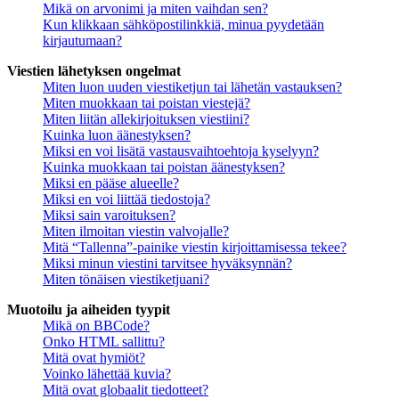
Mikä on arvonimi ja miten vaihdan sen?
Kun klikkaan sähköpostilinkkiä, minua pyydetään
kirjautumaan?
Viestien lähetyksen ongelmat
Miten luon uuden viestiketjun tai lähetän vastauksen?
Miten muokkaan tai poistan viestejä?
Miten liitän allekirjoituksen viestiini?
Kuinka luon äänestyksen?
Miksi en voi lisätä vastausvaihtoehtoja kyselyyn?
Kuinka muokkaan tai poistan äänestyksen?
Miksi en pääse alueelle?
Miksi en voi liittää tiedostoja?
Miksi sain varoituksen?
Miten ilmoitan viestin valvojalle?
Mitä “Tallenna”-painike viestin kirjoittamisessa tekee?
Miksi minun viestini tarvitsee hyväksynnän?
Miten tönäisen viestiketjuani?
Muotoilu ja aiheiden tyypit
Mikä on BBCode?
Onko HTML sallittu?
Mitä ovat hymiöt?
Voinko lähettää kuvia?
Mitä ovat globaalit tiedotteet?