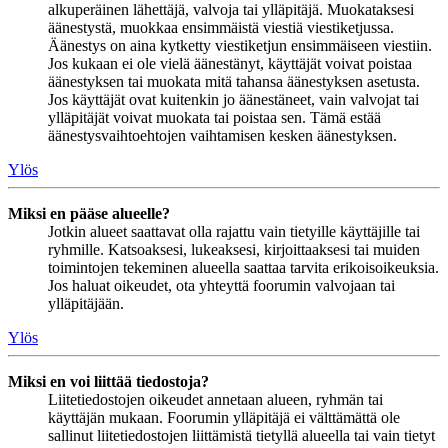
alkuperäinen lähettäjä, valvoja tai ylläpitäjä. Muokataksesi
äänestystä, muokkaa ensimmäistä viestiä viestiketjussa.
Äänestys on aina kytketty viestiketjun ensimmäiseen viestiin.
Jos kukaan ei ole vielä äänestänyt, käyttäjät voivat poistaa
äänestyksen tai muokata mitä tahansa äänestyksen asetusta.
Jos käyttäjät ovat kuitenkin jo äänestäneet, vain valvojat tai
ylläpitäjät voivat muokata tai poistaa sen. Tämä estää
äänestysvaihtoehtojen vaihtamisen kesken äänestyksen.
Ylös
Miksi en pääse alueelle?
Jotkin alueet saattavat olla rajattu vain tietyille käyttäjille tai
ryhmille. Katsoaksesi, lukeaksesi, kirjoittaaksesi tai muiden
toimintojen tekeminen alueella saattaa tarvita erikoisoikeuksia.
Jos haluat oikeudet, ota yhteyttä foorumin valvojaan tai
ylläpitäjään.
Ylös
Miksi en voi liittää tiedostoja?
Liitetiedostojen oikeudet annetaan alueen, ryhmän tai
käyttäjän mukaan. Foorumin ylläpitäjä ei välttämättä ole
sallinut liitetiedostojen liittämistä tietyllä alueella tai vain tietyt