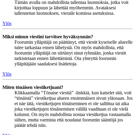
Tämän avulla on mahdollista tallentaa luonnoksia, jotka voit
kirjoittaa loppuun ja lähettää myöhemmin. Avataksesi
tallennetun luonnoksen, vieraile komissa asetuksissa.
Ylös
Miksi minun viestini tarvitsee hyväksynnän?
Foorumin ylläpitäjä on päättänyt, että viestit kyseiselle alueelle
tulee tarkastaa ennen lähetystä. On myös mahdollista, että
foorumin ylläpitäjä on siirtänyt sinut ryhmään, jonka viestit
tarkistetaan ennen lähettämistä. Ota yhteyttä foorumin
ylläpitäjään saadaksesi lisätietoja.
Ylös
Miten tönäisen viestiketjuani?
Klikkaamalla “Tönaise viestiä” -linkkiä, kun katselet sitä, voit
“tönäistä” viestiketjua alueen ensimmäisen sivun yläosaan. Jos
et näe tätä, viestiketjujen tönäiseminen ei ole sallittua tai aika
joka viestiketjujen tönäisemisen välillä vaaditaan ei ole vielä
kulunut. On myös mahdollista nostaa viestiketjua vastaamalla
siihen, mutta varmista että noudatat foorumin sääntöjä jos
päätät tehdä niin.