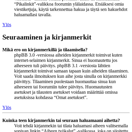
“Pikalinkit”-valikkoa foorumin ylälaidassa. Etsiäksesi omia
viestiketjuja, käytä tarkennettua hakua ja täytä sen hakuehdot
haluamallasi tavalla.
Ylös
Seuraaminen ja kirjanmerkit
Mikä ero on kirjanmerkillä ja tilaamisella?
phpBB 3.0 -versiossa aiheiden kirjanmerkit toimivat kuten
internet-selaimen kirjanmerkit. Sinua ei huomautettu jos
aiheeseen tuli päivitys. phpBB 3.1 -versiosta lähtien
kirjanmerkit toimivat samaan tapaan kuin aiheiden tilaaminen.
Voit saada ilmoituksen kun aihe josta sinulla on kirjanmerkki
päivittyy. Tilaaminen puolestaan huomauttaa sinua kun
aiheeseen tai foorumiin tulee päivitys. Huomautusten
asetukset ja tilausten asetukset voidaan määrittää omissa
asetuksissa kohdassa “Omat asetukset”.
Ylös
Kuinka teen kirjanmerkin tai seuraan haluamaani aihetta?
Voit tehdä kirjanmekin tai tilata haluamasi aiheen valitsemalla
sopivan linkin “Aiheen työkalut” -valikossa, joka on sijoitettu