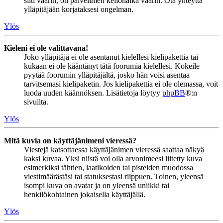
silti väärin, on palvelimen kellonaika väärin. Ota yhteyttä
ylläpitäjään korjataksesi ongelman.
Ylös
Kieleni ei ole valittavana!
Joko ylläpitäjä ei ole asentanut kielellesi kielipakettia tai
kukaan ei ole kääntänyt tätä foorumia kielellesi. Kokeile
pyytää foorumin ylläpitäjältä, josko hän voisi asentaa
tarvitsemasi kielipaketin. Jos kielipakettia ei ole olemassa, voit
luoda uuden käännöksen. Lisätietoja löytyy
phpBB
®:n
sivuilta.
Ylös
Mitä kuvia on käyttäjänimeni vieressä?
Viestejä katsottaessa käyttäjänimen vieressä saattaa näkyä
kaksi kuvaa. Yksi niistä voi olla arvonimeesi liitetty kuva
esimerkiksi tähtien, laatikoiden tai pisteiden muodossa
viestimäärästäsi tai statuksestasi riippuen. Toinen, yleensä
isompi kuva on avatar ja on yleensä uniikki tai
henkilökohtainen jokaisella käyttäjällä.
Ylös