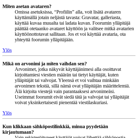
Miten asetan avataren?
Omissa asetuksissa, “Profiilin” alla, voit lisätä avataren
käyttämällä jotain neljästä tavasta: Gravatar, galleriasta,
käyttää kuvaa muualta tai ladata kuvan. Foorumin ylläpitäjä
päättää otetaanko avataret käyttöön ja valitsee mitkä avatarien
käyttöönottotavat sallitaan. Jos et voi käyttää avataria, ota
yhteyttä foorumin ylläpitäjään.
Ylös
Mikä on arvonimi ja miten vaihdan sen?
Arvonimet, jotka näkyvät käyttäjänimesi alla osoittavat
kirjoittamiesi viestien määrän tai tietyt käyttäjät, kuten
ylläpitäjät tai valvojat. Yleensä et voi vaihtaa minkään
arvonimen tekstiä, sillä nämä ovat ylläpitäjän määrittelemiä.
Älä kirjoita viestejä vain parantaaksesi arvonimeäsi.
Useimmat foorumit eivät siedä tätä ja valvojat tai ylläpitäjät
voivat yksinkertaisesti pienentää viestilaskuriasi.
Ylös
Kun klikkaan sähköpostilinkkiä, minua pyydetään
kirjautumaan?
Vain rekisteröityneet käyttäjät voivat lähettää sähköpostia