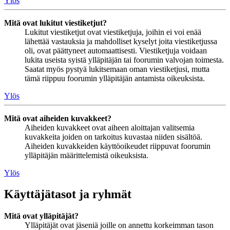
Ylös
Mitä ovat lukitut viestiketjut?
Lukitut viestiketjut ovat viestiketjuja, joihin ei voi enää
lähettää vastauksia ja mahdolliset kyselyt joita viestiketjussa
oli, ovat päättyneet automaattisesti. Viestiketjuja voidaan
lukita useista syistä ylläpitäjän tai foorumin valvojan toimesta.
Saatat myös pystyä lukitsemaan oman viestiketjusi, mutta
tämä riippuu foorumin ylläpitäjän antamista oikeuksista.
Ylös
Mitä ovat aiheiden kuvakkeet?
Aiheiden kuvakkeet ovat aiheen aloittajan valitsemia
kuvakkeita joiden on tarkoitus kuvastaa niiden sisältöä.
Aiheiden kuvakkeiden käyttöoikeudet riippuvat foorumin
ylläpitäjän määrittelemistä oikeuksista.
Ylös
Käyttäjätasot ja ryhmät
Mitä ovat ylläpitäjät?
Ylläpitäjät ovat jäseniä joille on annettu korkeimman tason