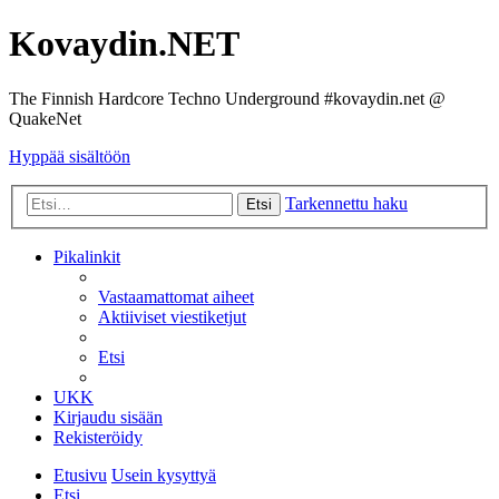
Kovaydin.NET
The Finnish Hardcore Techno Underground #kovaydin.net @
QuakeNet
Hyppää sisältöön
Tarkennettu haku
Etsi
Pikalinkit
Vastaamattomat aiheet
Aktiiviset viestiketjut
Etsi
UKK
Kirjaudu sisään
Rekisteröidy
Etusivu
Usein kysyttyä
Etsi