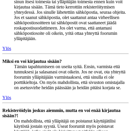
sinun itsesi toimesta tai ylläpitäjän toimesta ennen kuin voit
kirjautua sisään. Tämä tieto kerrottiin rekisteröitymisen
yhteydessä. Jos sinulle lähetettiin sähköpostia, seuraa ohjeita.
Jos et saanut sähköpostia, olet saattanut antaa virheellisen
sähköpostiosoitteen tai sähköpostit ovat saattaneet jäädä
roskapostisuodattimeen. Jos olet varma, että antamasi
sähköpostiosoite oli oikein, yritä ottaa yhteyttä foorumin
ylläpitäjään.
Ylös
Miksi en voi kirjautua sisään?
Tämän tapahtumiseen on useita syitä. Ensin, varmista että
tunnuksesi ja salasanasi ovat oikein. Jos ne ovat, ota yhteyttä
foorumin ylläpitäjään varmistaaksesi, että sinulla ei ole
porttikieltoja. On myös mahdollista, että sivuston omistajalla
on asetusvirhe heidän päässään ja heidän pitäisi korjata se.
Ylös
Rekisteröidyin joskus aiemmin, mutta en voi enää kirjautua
sisään?!
On mahdollista, että ylläpitäjä on poistanut käyttäjätilisi
käytöstä jostain syystä. Useat foorumit myös poistavat