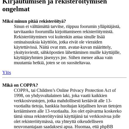
Kirjautumisen ja rekisteröitymisen
ongelmat
Miksi minun pitää rekisteröityä?
Sinun ei välttämättä tarvitse, riippuu foorumin ylläpitäjästä,
tarvitaanko foorumilla kirjoittamiseen rekisteröitymistä.
Rekisteröityminen voi kuitenkin antaa sinulle lisää
ominaisuuksia käyttöön, jotka eivät ole vieraiden
käytettävissä. Näitä ovat mm. avatar-kuvan määrittely,
yksityisviestit, sähköpostien lähettäminen muille käyttäjille,
käyttäjäryhmien jäsenyys jne. Siihen menee aikaa vain
muutamia hetkiä, joten se on suositeltavaa.
Ylös
Mikä on COPPA?
COPPA, tai Children’s Online Privacy Protection Act of
1998, on yhdysvaltalainen laki, joka vaatii kaikkien
verkkosivustojen, jotka mahdollisesti keräävät alle 13-
vuotiailta tietoja, hankkia huoltajan kirjallisen luvan tietojen
keräämiseen alle 13-vuotiaalta. Jos olet epävarma koskeeko
tämä sinua rekisteröityvänä käyttäjänä tai verkkosivua jolle
olet rekisteröitymässä, ota yhteyttä oikeudelliseen
neuvonantajaan saadaksesi apua. Huomaa, että phpBB