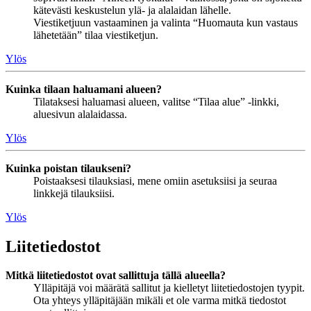
kätevästi keskustelun ylä- ja alalaidan lähelle.
Viestiketjuun vastaaminen ja valinta “Huomauta kun vastaus
lähetetään” tilaa viestiketjun.
Ylös
Kuinka tilaan haluamani alueen?
Tilataksesi haluamasi alueen, valitse “Tilaa alue” -linkki,
aluesivun alalaidassa.
Ylös
Kuinka poistan tilaukseni?
Poistaaksesi tilauksiasi, mene omiin asetuksiisi ja seuraa
linkkejä tilauksiisi.
Ylös
Liitetiedostot
Mitkä liitetiedostot ovat sallittuja tällä alueella?
Ylläpitäjä voi määrätä sallitut ja kielletyt liitetiedostojen tyypit.
Ota yhteys ylläpitäjään mikäli et ole varma mitkä tiedostot