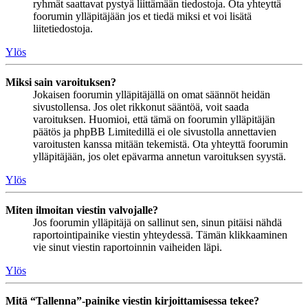
ryhmät saattavat pystyä liittämään tiedostoja. Ota yhteyttä
foorumin ylläpitäjään jos et tiedä miksi et voi lisätä
liitetiedostoja.
Ylös
Miksi sain varoituksen?
Jokaisen foorumin ylläpitäjällä on omat säännöt heidän
sivustollensa. Jos olet rikkonut sääntöä, voit saada
varoituksen. Huomioi, että tämä on foorumin ylläpitäjän
päätös ja phpBB Limitedillä ei ole sivustolla annettavien
varoitusten kanssa mitään tekemistä. Ota yhteyttä foorumin
ylläpitäjään, jos olet epävarma annetun varoituksen syystä.
Ylös
Miten ilmoitan viestin valvojalle?
Jos foorumin ylläpitäjä on sallinut sen, sinun pitäisi nähdä
raportointipainike viestin yhteydessä. Tämän klikkaaminen
vie sinut viestin raportoinnin vaiheiden läpi.
Ylös
Mitä “Tallenna”-painike viestin kirjoittamisessa tekee?