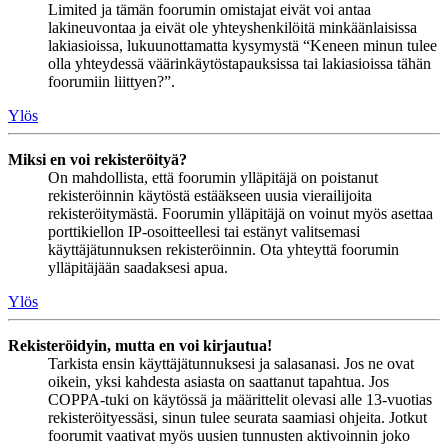
Limited ja tämän foorumin omistajat eivät voi antaa
lakineuvontaa ja eivät ole yhteyshenkilöitä minkäänlaisissa
lakiasioissa, lukuunottamatta kysymystä “Keneen minun tulee
olla yhteydessä väärinkäytöstapauksissa tai lakiasioissa tähän
foorumiin liittyen?”.
Ylös
Miksi en voi rekisteröityä?
On mahdollista, että foorumin ylläpitäjä on poistanut
rekisteröinnin käytöstä estääkseen uusia vierailijoita
rekisteröitymästä. Foorumin ylläpitäjä on voinut myös asettaa
porttikiellon IP-osoitteellesi tai estänyt valitsemasi
käyttäjätunnuksen rekisteröinnin. Ota yhteyttä foorumin
ylläpitäjään saadaksesi apua.
Ylös
Rekisteröidyin, mutta en voi kirjautua!
Tarkista ensin käyttäjätunnuksesi ja salasanasi. Jos ne ovat
oikein, yksi kahdesta asiasta on saattanut tapahtua. Jos
COPPA-tuki on käytössä ja määrittelit olevasi alle 13-vuotias
rekisteröityessäsi, sinun tulee seurata saamiasi ohjeita. Jotkut
foorumit vaativat myös uusien tunnusten aktivoinnin joko