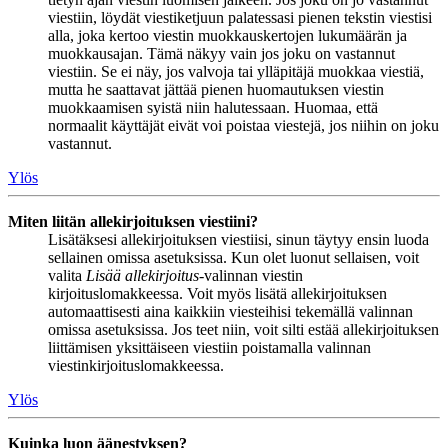
viestiin, löydät viestiketjuun palatessasi pienen tekstin viestisi
alla, joka kertoo viestin muokkauskertojen lukumäärän ja
muokkausajan. Tämä näkyy vain jos joku on vastannut
viestiin. Se ei näy, jos valvoja tai ylläpitäjä muokkaa viestiä,
mutta he saattavat jättää pienen huomautuksen viestin
muokkaamisen syistä niin halutessaan. Huomaa, että
normaalit käyttäjät eivät voi poistaa viestejä, jos niihin on joku
vastannut.
Ylös
Miten liitän allekirjoituksen viestiini?
Lisätäksesi allekirjoituksen viestiisi, sinun täytyy ensin luoda
sellainen omissa asetuksissa. Kun olet luonut sellaisen, voit
valita
Lisää allekirjoitus
-valinnan viestin
kirjoituslomakkeessa. Voit myös lisätä allekirjoituksen
automaattisesti aina kaikkiin viesteihisi tekemällä valinnan
omissa asetuksissa. Jos teet niin, voit silti estää allekirjoituksen
liittämisen yksittäiseen viestiin poistamalla valinnan
viestinkirjoituslomakkeessa.
Ylös
Kuinka luon äänestyksen?