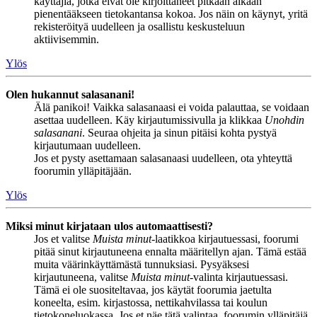
käyttäjiä, jotka eivät ole kirjoittaneet pitkään aikaan
pienentääkseen tietokantansa kokoa. Jos näin on käynyt, yritä
rekisteröityä uudelleen ja osallistu keskusteluun
aktiivisemmin.
Ylös
Olen hukannut salasanani!
Älä panikoi! Vaikka salasanaasi ei voida palauttaa, se voidaan
asettaa uudelleen. Käy kirjautumissivulla ja klikkaa
Unohdin
salasanani
. Seuraa ohjeita ja sinun pitäisi kohta pystyä
kirjautumaan uudelleen.
Jos et pysty asettamaan salasanaasi uudelleen, ota yhteyttä
foorumin ylläpitäjään.
Ylös
Miksi minut kirjataan ulos automaattisesti?
Jos et valitse
Muista minut
-laatikkoa kirjautuessasi, foorumi
pitää sinut kirjautuneena ennalta määritellyn ajan. Tämä estää
muita väärinkäyttämästä tunnuksiasi. Pysyäksesi
kirjautuneena, valitse
Muista minut
-valinta kirjautuessasi.
Tämä ei ole suositeltavaa, jos käytät foorumia jaetulta
koneelta, esim. kirjastossa, nettikahvilassa tai koulun
tietokoneluokassa. Jos et näe tätä valintaa, foorumin ylläpitäjä