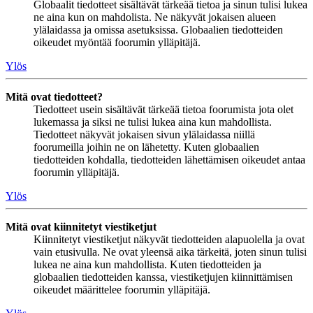
Globaalit tiedotteet sisältävät tärkeää tietoa ja sinun tulisi lukea
ne aina kun on mahdolista. Ne näkyvät jokaisen alueen
ylälaidassa ja omissa asetuksissa. Globaalien tiedotteiden
oikeudet myöntää foorumin ylläpitäjä.
Ylös
Mitä ovat tiedotteet?
Tiedotteet usein sisältävät tärkeää tietoa foorumista jota olet
lukemassa ja siksi ne tulisi lukea aina kun mahdollista.
Tiedotteet näkyvät jokaisen sivun ylälaidassa niillä
foorumeilla joihin ne on lähetetty. Kuten globaalien
tiedotteiden kohdalla, tiedotteiden lähettämisen oikeudet antaa
foorumin ylläpitäjä.
Ylös
Mitä ovat kiinnitetyt viestiketjut
Kiinnitetyt viestiketjut näkyvät tiedotteiden alapuolella ja ovat
vain etusivulla. Ne ovat yleensä aika tärkeitä, joten sinun tulisi
lukea ne aina kun mahdollista. Kuten tiedotteiden ja
globaalien tiedotteiden kanssa, viestiketjujen kiinnittämisen
oikeudet määrittelee foorumin ylläpitäjä.