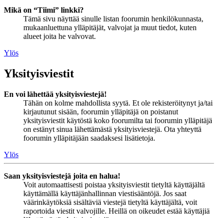
Mikä on “Tiimi” linkki?
Tämä sivu näyttää sinulle listan foorumin henkilökunnasta,
mukaanluettuna ylläpitäjät, valvojat ja muut tiedot, kuten
alueet joita he valvovat.
Ylös
Yksityisviestit
En voi lähettää yksityisviestejä!
Tähän on kolme mahdollista syytä. Et ole rekisteröitynyt ja/tai
kirjautunut sisään, foorumin ylläpitäjä on poistanut
yksityisviestit käytöstä koko foorumilta tai foorumin ylläpitäjä
on estänyt sinua lähettämästä yksityisviestejä. Ota yhteyttä
foorumin ylläpitäjään saadaksesi lisätietoja.
Ylös
Saan yksityisviestejä joita en halua!
Voit automaattisesti poistaa yksityisviestit tietyltä käyttäjältä
käyttämällä käyttäjänhallinnan viestisääntöjä. Jos saat
väärinkäytöksiä sisältäviä viestejä tietyltä käyttäjältä, voit
raportoida viestit valvojille. Heillä on oikeudet estää käyttäjiä