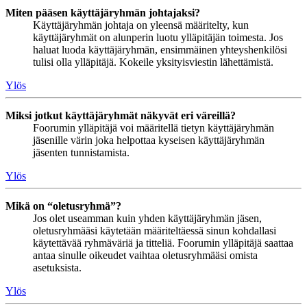
Miten pääsen käyttäjäryhmän johtajaksi?
Käyttäjäryhmän johtaja on yleensä määritelty, kun
käyttäjäryhmät on alunperin luotu ylläpitäjän toimesta. Jos
haluat luoda käyttäjäryhmän, ensimmäinen yhteyshenkilösi
tulisi olla ylläpitäjä. Kokeile yksityisviestin lähettämistä.
Ylös
Miksi jotkut käyttäjäryhmät näkyvät eri väreillä?
Foorumin ylläpitäjä voi määritellä tietyn käyttäjäryhmän
jäsenille värin joka helpottaa kyseisen käyttäjäryhmän
jäsenten tunnistamista.
Ylös
Mikä on “oletusryhmä”?
Jos olet useamman kuin yhden käyttäjäryhmän jäsen,
oletusryhmääsi käytetään määriteltäessä sinun kohdallasi
käytettävää ryhmäväriä ja titteliä. Foorumin ylläpitäjä saattaa
antaa sinulle oikeudet vaihtaa oletusryhmääsi omista
asetuksista.
Ylös