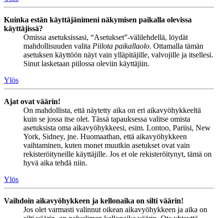
Kuinka estän käyttäjänimeni näkymisen paikalla olevissa
käyttäjissä?
Omissa asetuksissasi, “Asetukset”-välilehdellä, löydät
mahdollisuuden valita
Piilota paikallaolo
. Ottamalla tämän
asetuksen käyttöön näyt vain ylläpitäjille, valvojille ja itsellesi.
Sinut lasketaan piilossa oleviin käyttäjiin.
Ylös
Ajat ovat väärin!
On mahdollista, että näytetty aika on eri aikavyöhykkeeltä
kuin se jossa itse olet. Tässä tapauksessa valitse omista
asetuksista oma aikavyöhykkeesi, esim. Lontoo, Pariisi, New
York, Sidney, jne. Huomaathan, että aikavyöhykkeen
vaihtaminen, kuten monet muutkin asetukset ovat vain
rekisteröityneille käyttäjille. Jos et ole rekisteröitynyt, tämä on
hyvä aika tehdä niin.
Ylös
Vaihdoin aikavyöhykkeen ja kellonaika on silti väärin!
Jos olet varmasti valinnut oikean aikavyöhykkeen ja aika on