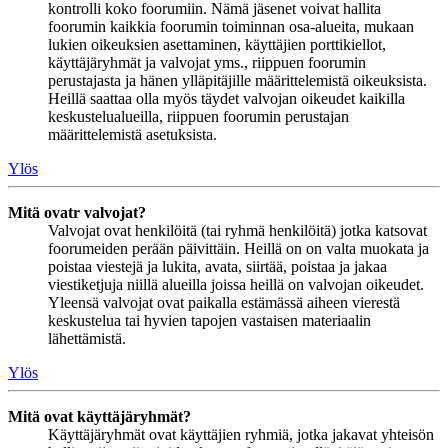
kontrolli koko foorumiin. Nämä jäsenet voivat hallita
foorumin kaikkia foorumin toiminnan osa-alueita, mukaan
lukien oikeuksien asettaminen, käyttäjien porttikiellot,
käyttäjäryhmät ja valvojat yms., riippuen foorumin
perustajasta ja hänen ylläpitäjille määrittelemistä oikeuksista.
Heillä saattaa olla myös täydet valvojan oikeudet kaikilla
keskustelualueilla, riippuen foorumin perustajan
määrittelemistä asetuksista.
Ylös
Mitä ovatr valvojat?
Valvojat ovat henkilöitä (tai ryhmä henkilöitä) jotka katsovat
foorumeiden perään päivittäin. Heillä on on valta muokata ja
poistaa viestejä ja lukita, avata, siirtää, poistaa ja jakaa
viestiketjuja niillä alueilla joissa heillä on valvojan oikeudet.
Yleensä valvojat ovat paikalla estämässä aiheen vierestä
keskustelua tai hyvien tapojen vastaisen materiaalin
lähettämistä.
Ylös
Mitä ovat käyttäjäryhmät?
Käyttäjäryhmät ovat käyttäjien ryhmiä, jotka jakavat yhteisön