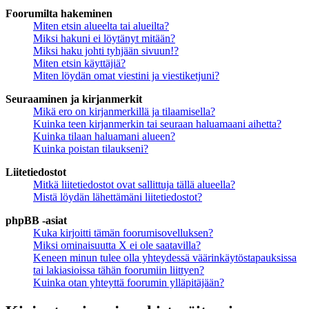
Foorumilta hakeminen
Miten etsin alueelta tai alueilta?
Miksi hakuni ei löytänyt mitään?
Miksi haku johti tyhjään sivuun!?
Miten etsin käyttäjiä?
Miten löydän omat viestini ja viestiketjuni?
Seuraaminen ja kirjanmerkit
Mikä ero on kirjanmerkillä ja tilaamisella?
Kuinka teen kirjanmerkin tai seuraan haluamaani aihetta?
Kuinka tilaan haluamani alueen?
Kuinka poistan tilaukseni?
Liitetiedostot
Mitkä liitetiedostot ovat sallittuja tällä alueella?
Mistä löydän lähettämäni liitetiedostot?
phpBB -asiat
Kuka kirjoitti tämän foorumisovelluksen?
Miksi ominaisuutta X ei ole saatavilla?
Keneen minun tulee olla yhteydessä väärinkäytöstapauksissa
tai lakiasioissa tähän foorumiin liittyen?
Kuinka otan yhteyttä foorumin ylläpitäjään?