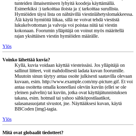
tunteiden ilmaisemiseen lyhyitä koodeja käyttämällä.
Esimerkiksi :) tarkoittaa iloista ja :( tarkoittaa surullista.
Hymiöiden täysi lista on nähtävillä viestinlähetyslomakkeessa.
Älä käytä hymiöitä liikaa, sillä ne voivat tehdä viestistä
lukukelvottoman ja valvoja voi poistaa niitä tai viestin
kokonaan. Foorumin ylläpitäjä on voinut myös määritellä
rajan yksittäisen viestin hymiöiden määrälle.
Ylös
Voinko lähettää kuvia?
Kyllä, kuvia voidaan käyttää viesteissäsi. Jos ylläpitäjä on
sallinut liitteet, voit mahdollisesti ladata kuvan foorumille.
Muutoin sinun täytyy antaa osoite julkisesti saatavilla olevaan
kuvaan, esim. http://www.example.com/my-picture.gif. Et voi
antaa osoitetta omalla koneellasi oleviin kuviin (ellei se ole
yleinen palvelin) tai kuviin, jotka ovat käyttäjätunnistuksen
takana, esim. hotmail tai yahoo sähköpostilaatikot,
salasanasuojatut sivustot, jne. Näyttääksesi kuvan, käytä
BBCoden [img]-tagia.
Ylös
Mitä ovat globaalit tiedotteet?