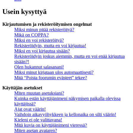
Usein kysyttyä
Kirjautumisen ja rekisteröitymisen ongelmat
Miksi minun pitää rekisteröityä?
Mikä on COPPA?
Miksi en voi rekisteröityä?
Rekisteröidyin, mutta en voi kirjautua!
Miksi en voi kirjautua sisään?
Rekisteröidyin joskus aiemmin, mutta en voi enää kirjautua
sisään?!
Olen hukannut salasanani!
Miksi minut kirjataan ulos automaattisesti?
Mitä “Poista foorumin evästeet” tekee?
Käyttäjän asetukset
Miten muutan asetuksiani?
Kuinka estän käyttäjänimeni näkymisen paikalla olevissa
käyttäjissä?
Ajat ovat väärin!
Vaihdoin aikavyöhykkeen ja kellonaika on silti väärin!
Kieleni ei ole valittavana!
Mitä kuvia on käyttäjänimeni vieressä?
Miten asetan avataren?