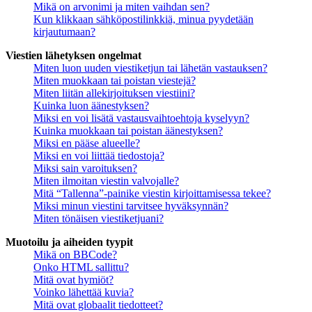
Mikä on arvonimi ja miten vaihdan sen?
Kun klikkaan sähköpostilinkkiä, minua pyydetään
kirjautumaan?
Viestien lähetyksen ongelmat
Miten luon uuden viestiketjun tai lähetän vastauksen?
Miten muokkaan tai poistan viestejä?
Miten liitän allekirjoituksen viestiini?
Kuinka luon äänestyksen?
Miksi en voi lisätä vastausvaihtoehtoja kyselyyn?
Kuinka muokkaan tai poistan äänestyksen?
Miksi en pääse alueelle?
Miksi en voi liittää tiedostoja?
Miksi sain varoituksen?
Miten ilmoitan viestin valvojalle?
Mitä “Tallenna”-painike viestin kirjoittamisessa tekee?
Miksi minun viestini tarvitsee hyväksynnän?
Miten tönäisen viestiketjuani?
Muotoilu ja aiheiden tyypit
Mikä on BBCode?
Onko HTML sallittu?
Mitä ovat hymiöt?
Voinko lähettää kuvia?
Mitä ovat globaalit tiedotteet?