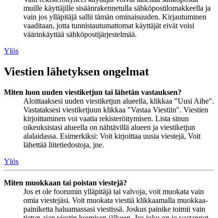
muille käyttäjille sisäänrakennetulla sähköpostilomakkeella ja
vain jos ylläpitäjä sallii tämän ominaisuuden. Kirjautuminen
vaaditaan, jotta tunnistautumattomat käyttäjät eivät voisi
väärinkäyttää sähköpostijärjestelmää.
Ylös
Viestien lähetyksen ongelmat
Miten luon uuden viestiketjun tai lähetän vastauksen?
Aloittaaksesi uuden viestiketjun alueella, klikkaa "Uusi Aihe".
Vastataksesi viestiketjuun klikkaa "Vastaa Viestiin". Viestien
kirjoittaminen voi vaatia rekisteröitymisen. Lista sinun
oikeuksistasi alueella on nähtävillä alueen ja viestiketjun
alalaidassa. Esimerkiksi: Voit kirjoittaa uusia viestejä, Voit
lähettää liitetiedostoja, jne.
Ylös
Miten muokkaan tai poistan viestejä?
Jos et ole foorumin ylläpitäjä tai valvoja, voit muokata vain
omia viestejäsi. Voit muokata viestiä klikkaamalla muokkaa-
painiketta haluamassasi viestissä. Joskus painike toimii vain
tietyn ajan viestin luomisen jälkeen. Jos joku on jo vastannut