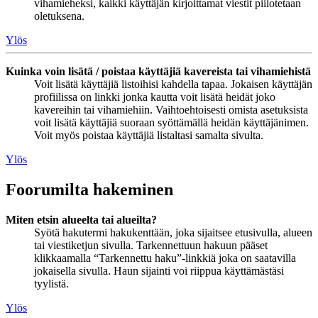
vihamieheksi, kaikki käyttäjän kirjoittamat viestit piilotetaan
oletuksena.
Ylös
Kuinka voin lisätä / poistaa käyttäjiä kavereista tai vihamiehistä
Voit lisätä käyttäjiä listoihisi kahdella tapaa. Jokaisen käyttäjän
profiilissa on linkki jonka kautta voit lisätä heidät joko
kavereihin tai vihamiehiin. Vaihtoehtoisesti omista asetuksista
voit lisätä käyttäjiä suoraan syöttämällä heidän käyttäjänimen.
Voit myös poistaa käyttäjiä listaltasi samalta sivulta.
Ylös
Foorumilta hakeminen
Miten etsin alueelta tai alueilta?
Syötä hakutermi hakukenttään, joka sijaitsee etusivulla, alueen
tai viestiketjun sivulla. Tarkennettuun hakuun pääset
klikkaamalla “Tarkennettu haku”-linkkiä joka on saatavilla
jokaisella sivulla. Haun sijainti voi riippua käyttämästäsi
tyylistä.
Ylös