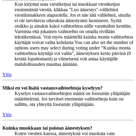
Kun kirjoitat uuta viestiketjua tai muokkaat viestiketjun
ensimmäistä viestiä, klikkaa "Luo äänestys"-välilehteä
viestilomakkeen alapuolella. Jos et näe tätä välilehteä, sinulla
ei ole tarvittavia oikeuksia äänestysten luomiseen. Syötä
otsikko ja ainakin kaksi vaihtoehtoa niille varattuihin kenttiin.
Varmista että jokainen vaihtoehto on omalla rivillään
tekstikentässä. Voit myös määritellä kuinka monta vaihtoehtoa
käyttäjät voivat valita kohdasta You can also set the number of
options users may select during voting under “Kuinka monta
vaihtoehtoa käyttäjä voi valita”, äänestyksen kesto päivinä (0
kestää loputtomasti) ja viimeisenä voit antaa käyttäjille
mahdollisuuden muuttaa ääntään.
Ylös
Miksi en voi lisätä vastausvaihtoehtoja kyselyyn?
Kyselyn vastausvaihtoehtojen määrä on foorumin ylläpitäjän
määrittelemä. Jos tarvitset enemmän vaihtoehtoja kuin on
sallittu, ota yhteyttä foorumin ylläpitäjään.
Ylös
Kuinka muokkaan tai poistan äänestyksen?
Kuten viestien kanssa, äänestyksiä voi muokata vain