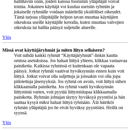
hallittaviin osiin, joiden kanssa foorumin ylläpitäjät voivat
toimia. Jokainen käyttäjä voi kuulua useisiin ryhmiin ja
jokaiselle ryhmälle voidaan määritellä yksilölliset oikeudet.
Tämä tarjoaa ylläpitäjille helpon tavan muuttaa käyttäjien
oikeuksia useille käyttäjille kerralla, kuten muuttaa valvojien
oikeuksia tai hallita pääsyä suljetulle alueelle.
Ylös
Missä ovat käyttäjäryhmät ja miten liityn sellaiseen?
Voit nähdä kaikki ryhmät “Käyttäjäryhmät”-linkin kautta
omissa asetuksissa. Jos haluat liittyä yhteen, klikkaa vastaavaa
painiketta. Kaikissa ryhmissä ei kuitenkaan ole vapaata
pääsyä. Jotkut ryhmät vaativat hyväksynnän ennen kuin voit
liittyä. Jotkut voivat olla suljettuja ja joissakin voi olla jopa
piilotettuja jäsenyyksiä. Jos ryhmä on avoin, voit liittyä siihen
klikkaamalla painiketta. Jos ryhmä vaatii hyväksynnän
liittymistä varten, voit pyytää liittymislupaa klikkaamalla
painiketta. Ryhmän johtajan täytyy hyväksyä pyyntösi ja hän
saattaa kysyä miksi haluat liittyä ryhmään. Älä häiriköi
ryhmän ylläpitäjiä jos he eivät hyväksy pyyntöäsi. Heillä on
syynsä.
Ylös