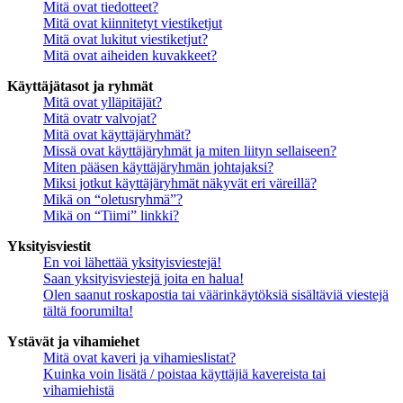
Mitä ovat tiedotteet?
Mitä ovat kiinnitetyt viestiketjut
Mitä ovat lukitut viestiketjut?
Mitä ovat aiheiden kuvakkeet?
Käyttäjätasot ja ryhmät
Mitä ovat ylläpitäjät?
Mitä ovatr valvojat?
Mitä ovat käyttäjäryhmät?
Missä ovat käyttäjäryhmät ja miten liityn sellaiseen?
Miten pääsen käyttäjäryhmän johtajaksi?
Miksi jotkut käyttäjäryhmät näkyvät eri väreillä?
Mikä on “oletusryhmä”?
Mikä on “Tiimi” linkki?
Yksityisviestit
En voi lähettää yksityisviestejä!
Saan yksityisviestejä joita en halua!
Olen saanut roskapostia tai väärinkäytöksiä sisältäviä viestejä
tältä foorumilta!
Ystävät ja vihamiehet
Mitä ovat kaveri ja vihamieslistat?
Kuinka voin lisätä / poistaa käyttäjiä kavereista tai
vihamiehistä