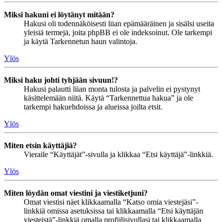
Miksi hakuni ei löytänyt mitään?
Hakusi oli todennäköisesti liian epämääräinen ja sisälsi useita
yleisiä termejä, joita phpBB ei ole indeksoinut. Ole tarkempi
ja käytä Tarkennetun haun valintoja.
Ylös
Miksi haku johti tyhjään sivuun!?
Hakusi palautti liian monta tulosta ja palvelin ei pystynyt
käsittelemään niitä. Käytä “Tarkennettua hakua” ja ole
tarkempi hakuehdoissa ja alueissa joilta etsit.
Ylös
Miten etsin käyttäjiä?
Vieraile “Käyttäjät”-sivulla ja klikkaa “Etsi käyttäjä”-linkkiä.
Ylös
Miten löydän omat viestini ja viestiketjuni?
Omat viestisi näet klikkaamalla “Katso omia viestejäsi”-
linkkiä omissa asetuksissa tai klikkaamalla “Etsi käyttäjän
viesteistä”-linkkiä omalla profiilisivullasi tai klikkaamalla