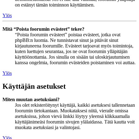
on estänyt tämän toiminnon käyttämisen.
Ylös
Mitä “Poista foorumin evästeet” tekee?
“Poista foorumin evästeet” poistaa evästeet, jotka ovat
phpBB:n luomia. Ne tunnistavat sinut ja pitävät sinut
kirjautuneena foorumille. Evästeet tarjoavat myös toimintoja,
kuten luettujen seurantaa, jos ne ovat foorumin ylläpitäjän
käyttöönottamia. Jos sinulla on sisään tai uloskirjautumisen
kanssa ongelmia, foorumin evästeiden poistaminen voi auttaa.
Ylös
Käyttäjän asetukset
Miten muutan asetuksiani?
Jos olet rekisteröitynyt käyttäjä, kaikki asetuksesi tallennetaan
foorumin tietokantaan. Muokataksesi niitä, vieraile omissa
asetuksissa, johon vievä linkki löytyy yleensä klikkaamalla
käyttäjänimeäsi foorumin sivujen ylälaidassa. Tätä kautta voit
muokata asetuksiasi ja valintojasi.
Ylös