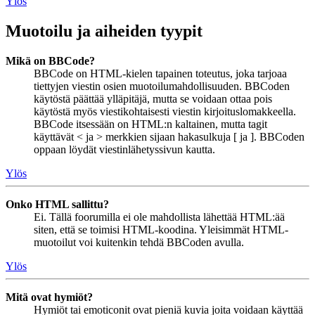
Ylös
Muotoilu ja aiheiden tyypit
Mikä on BBCode?
BBCode on HTML-kielen tapainen toteutus, joka tarjoaa
tiettyjen viestin osien muotoilumahdollisuuden. BBCoden
käytöstä päättää ylläpitäjä, mutta se voidaan ottaa pois
käytöstä myös viestikohtaisesti viestin kirjoituslomakkeella.
BBCode itsessään on HTML:n kaltainen, mutta tagit
käyttävät < ja > merkkien sijaan hakasulkuja [ ja ]. BBCoden
oppaan löydät viestinlähetyssivun kautta.
Ylös
Onko HTML sallittu?
Ei. Tällä foorumilla ei ole mahdollista lähettää HTML:ää
siten, että se toimisi HTML-koodina. Yleisimmät HTML-
muotoilut voi kuitenkin tehdä BBCoden avulla.
Ylös
Mitä ovat hymiöt?
Hymiöt tai emoticonit ovat pieniä kuvia joita voidaan käyttää