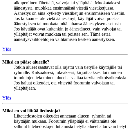
alkuperäinen lähettäjä, valvoja tai ylläpitäjä. Muokataksesi
äänestystä, muokkaa ensimmäistä viestiä viestiketjussa.
Äänestys on aina kytketty viestiketjun ensimmäiseen viestiin.
Jos kukaan ei ole vielä äänestänyt, käyttäjät voivat poistaa
äänestyksen tai muokata mitä tahansa äänestyksen asetusta.
Jos käyttäjät ovat kuitenkin jo äänestäneet, vain valvojat tai
ylläpitäjät voivat muokata tai poistaa sen. Tämä estää
äänestysvaihtoehtojen vaihtamisen kesken äänestyksen.
Ylös
Miksi en pääse alueelle?
Jotkin alueet saattavat olla rajattu vain tietyille käyttäjille tai
ryhmille. Katsoaksesi, lukeaksesi, kirjoittaaksesi tai muiden
toimintojen tekeminen alueella saattaa tarvita erikoisoikeuksia.
Jos haluat oikeudet, ota yhteyttä foorumin valvojaan tai
ylläpitäjään.
Ylös
Miksi en voi liittää tiedostoja?
Liitetiedostojen oikeudet annetaan alueen, ryhmän tai
käyttäjän mukaan. Foorumin ylläpitäjä ei välttämättä ole
sallinut liitetiedostojen liittämistä tietyllä alueella tai vain tietyt