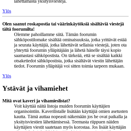
lähettämästä yksityisviestejä.
Ylös
Olen saanut roskapostia tai väärinkäytöksiä sisältäviä viestejä
tältä foorumilta!
Olemme pahoillamme siitä. Tämän foorumin
sähköpostilomake sisältää ominaisuuksia, jotka yrittävät estää
ja seurata käyttäjiä, jotka lähettävät sellaisia viestejä, joten ota
yhteyttä foorumin ylläpitäjään ja lähetä hänelle täysi kopio
saamastasi sähköpostista. On tärkeää, että se sisältää kaikki
otsaketiedot sähköpostista, jotka sisältävät viestin lähettäjän
tiedot. Foorumin ylläpitäjä voi sitten toimia tarpeen mukaan.
Ylös
Ystävät ja vihamiehet
Mitä ovat kaveri ja vihamieslistat?
Voit käyttää näitä listoja muiden foorumin käyttäjien
organisointiin. Kaverilistalle lisätään käyttäjiä omien asetusten
kautta. Tämä auttaa nopeasti näkemään jos he ovat paikalla ja
yksityisviestien lähettämisessä. Teemasta riippuen näiden
käyttäjien viestit saatetaan myös korostaa. Jos lisäät käyttäjän