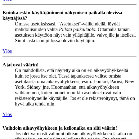
Kuinka estän käyttäjänimeni näkymisen paikalla olevissa
käyttäjissä?
Omissa asetuksissasi, “Asetukset”-välilehdellä, löydät
mahdollisuuden valita
Piilota paikallaolo
. Ottamalla tämän
asetuksen käyttöön näyt vain ylläpitäjille, valvojille ja itsellesi.
Sinut lasketaan piilossa oleviin käyttäjiin.
Ylös
Ajat ovat väärin!
On mahdollista, että näytetty aika on eri aikavyöhykkeeltä
kuin se jossa itse olet. Tässä tapauksessa valitse omista
asetuksista oma aikavyöhykkeesi, esim. Lontoo, Pariisi, New
York, Sidney, jne. Huomaathan, että aikavyöhykkeen
vaihtaminen, kuten monet muutkin asetukset ovat vain
rekisteröityneille käyttäjille. Jos et ole rekisteröitynyt, tämä on
hyvä aika tehdä niin.
Ylös
Vaihdoin aikavyöhykkeen ja kellonaika on silti väärin!
Jos olet varmasti valinnut oikean aikavyöhykkeen ja aika on