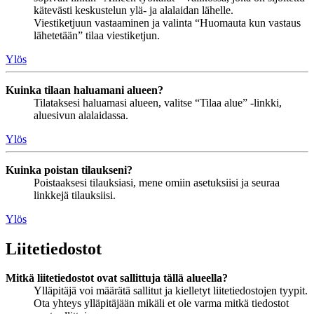
kätevästi keskustelun ylä- ja alalaidan lähelle.
Viestiketjuun vastaaminen ja valinta “Huomauta kun vastaus
lähetetään” tilaa viestiketjun.
Ylös
Kuinka tilaan haluamani alueen?
Tilataksesi haluamasi alueen, valitse “Tilaa alue” -linkki,
aluesivun alalaidassa.
Ylös
Kuinka poistan tilaukseni?
Poistaaksesi tilauksiasi, mene omiin asetuksiisi ja seuraa
linkkejä tilauksiisi.
Ylös
Liitetiedostot
Mitkä liitetiedostot ovat sallittuja tällä alueella?
Ylläpitäjä voi määrätä sallitut ja kielletyt liitetiedostojen tyypit.
Ota yhteys ylläpitäjään mikäli et ole varma mitkä tiedostot