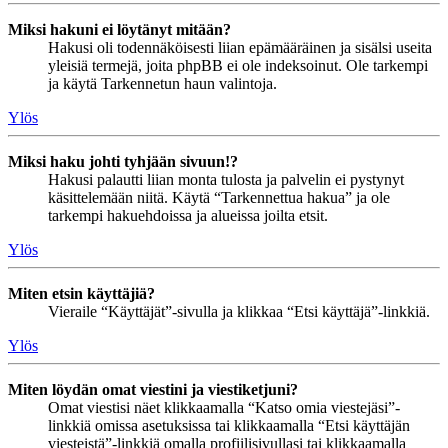
Miksi hakuni ei löytänyt mitään?
Hakusi oli todennäköisesti liian epämääräinen ja sisälsi useita
yleisiä termejä, joita phpBB ei ole indeksoinut. Ole tarkempi
ja käytä Tarkennetun haun valintoja.
Ylös
Miksi haku johti tyhjään sivuun!?
Hakusi palautti liian monta tulosta ja palvelin ei pystynyt
käsittelemään niitä. Käytä “Tarkennettua hakua” ja ole
tarkempi hakuehdoissa ja alueissa joilta etsit.
Ylös
Miten etsin käyttäjiä?
Vieraile “Käyttäjät”-sivulla ja klikkaa “Etsi käyttäjä”-linkkiä.
Ylös
Miten löydän omat viestini ja viestiketjuni?
Omat viestisi näet klikkaamalla “Katso omia viestejäsi”-
linkkiä omissa asetuksissa tai klikkaamalla “Etsi käyttäjän
viesteistä”-linkkiä omalla profiilisivullasi tai klikkaamalla