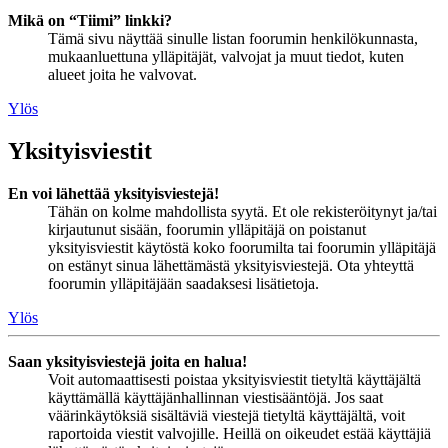
Mikä on “Tiimi” linkki?
Tämä sivu näyttää sinulle listan foorumin henkilökunnasta,
mukaanluettuna ylläpitäjät, valvojat ja muut tiedot, kuten
alueet joita he valvovat.
Ylös
Yksityisviestit
En voi lähettää yksityisviestejä!
Tähän on kolme mahdollista syytä. Et ole rekisteröitynyt ja/tai
kirjautunut sisään, foorumin ylläpitäjä on poistanut
yksityisviestit käytöstä koko foorumilta tai foorumin ylläpitäjä
on estänyt sinua lähettämästä yksityisviestejä. Ota yhteyttä
foorumin ylläpitäjään saadaksesi lisätietoja.
Ylös
Saan yksityisviestejä joita en halua!
Voit automaattisesti poistaa yksityisviestit tietyltä käyttäjältä
käyttämällä käyttäjänhallinnan viestisääntöjä. Jos saat
väärinkäytöksiä sisältäviä viestejä tietyltä käyttäjältä, voit
raportoida viestit valvojille. Heillä on oikeudet estää käyttäjiä