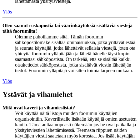
lähettämästä yksityisviestejä.
Ylös
Olen saanut roskapostia tai väärinkäytöksiä sisältäviä viestejä
tältä foorumilta!
Olemme pahoillamme siitä. Tämän foorumin
sähköpostilomake sisältää ominaisuuksia, jotka yrittävät estää
ja seurata käyttäjiä, jotka lähettävät sellaisia viestejä, joten ota
yhteyttä foorumin ylläpitäjään ja lähetä hänelle täysi kopio
saamastasi sähköpostista. On tärkeää, että se sisältää kaikki
otsaketiedot sähköpostista, jotka sisältävät viestin lähettäjän
tiedot. Foorumin ylläpitäjä voi sitten toimia tarpeen mukaan.
Ylös
Ystävät ja vihamiehet
Mitä ovat kaveri ja vihamieslistat?
Voit käyttää näitä listoja muiden foorumin käyttäjien
organisointiin. Kaverilistalle lisätään käyttäjiä omien asetusten
kautta. Tämä auttaa nopeasti näkemään jos he ovat paikalla ja
yksityisviestien lähettämisessä. Teemasta riippuen näiden
käyttäjien viestit saatetaan myös korostaa. Jos lisäät käyttäjän