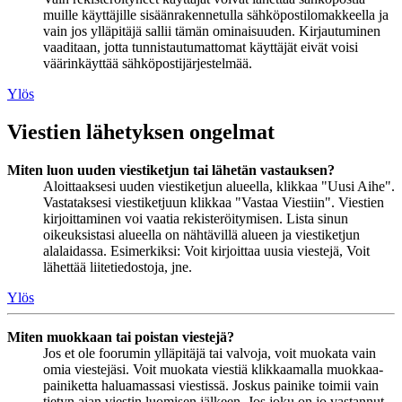
muille käyttäjille sisäänrakennetulla sähköpostilomakkeella ja
vain jos ylläpitäjä sallii tämän ominaisuuden. Kirjautuminen
vaaditaan, jotta tunnistautumattomat käyttäjät eivät voisi
väärinkäyttää sähköpostijärjestelmää.
Ylös
Viestien lähetyksen ongelmat
Miten luon uuden viestiketjun tai lähetän vastauksen?
Aloittaaksesi uuden viestiketjun alueella, klikkaa "Uusi Aihe".
Vastataksesi viestiketjuun klikkaa "Vastaa Viestiin". Viestien
kirjoittaminen voi vaatia rekisteröitymisen. Lista sinun
oikeuksistasi alueella on nähtävillä alueen ja viestiketjun
alalaidassa. Esimerkiksi: Voit kirjoittaa uusia viestejä, Voit
lähettää liitetiedostoja, jne.
Ylös
Miten muokkaan tai poistan viestejä?
Jos et ole foorumin ylläpitäjä tai valvoja, voit muokata vain
omia viestejäsi. Voit muokata viestiä klikkaamalla muokkaa-
painiketta haluamassasi viestissä. Joskus painike toimii vain
tietyn ajan viestin luomisen jälkeen. Jos joku on jo vastannut