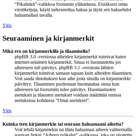
“Pikalinkit”-valikkoa foorumin ylälaidassa. Etsiäksesi omia
viestiketjuja, käytä tarkennettua hakua ja täytä sen hakuehdot
haluamallasi tavalla.
Ylös
Seuraaminen ja kirjanmerkit
Mikä ero on kirjanmerkillä ja tilaamisella?
phpBB 3.0 -versiossa aiheiden kirjanmerkit toimivat kuten
internet-selaimen kirjanmerkit. Sinua ei huomautettu jos
aiheeseen tuli päivitys. phpBB 3.1 -versiosta lähtien
kirjanmerkit toimivat samaan tapaan kuin aiheiden tilaaminen.
Voit saada ilmoituksen kun aihe josta sinulla on kirjanmerkki
päivittyy. Tilaaminen puolestaan huomauttaa sinua kun
aiheeseen tai foorumiin tulee päivitys. Huomautusten
asetukset ja tilausten asetukset voidaan määrittää omissa
asetuksissa kohdassa “Omat asetukset”.
Ylös
Kuinka teen kirjanmerkin tai seuraan haluamaani aihetta?
Voit tehdä kirjanmekin tai tilata haluamasi aiheen valitsemalla
sopivan linkin “Aiheen työkalut” -valikossa, joka on sijoitettu