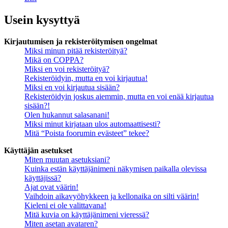
Usein kysyttyä
Kirjautumisen ja rekisteröitymisen ongelmat
Miksi minun pitää rekisteröityä?
Mikä on COPPA?
Miksi en voi rekisteröityä?
Rekisteröidyin, mutta en voi kirjautua!
Miksi en voi kirjautua sisään?
Rekisteröidyin joskus aiemmin, mutta en voi enää kirjautua
sisään?!
Olen hukannut salasanani!
Miksi minut kirjataan ulos automaattisesti?
Mitä “Poista foorumin evästeet” tekee?
Käyttäjän asetukset
Miten muutan asetuksiani?
Kuinka estän käyttäjänimeni näkymisen paikalla olevissa
käyttäjissä?
Ajat ovat väärin!
Vaihdoin aikavyöhykkeen ja kellonaika on silti väärin!
Kieleni ei ole valittavana!
Mitä kuvia on käyttäjänimeni vieressä?
Miten asetan avataren?