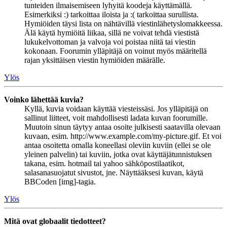
tunteiden ilmaisemiseen lyhyitä koodeja käyttämällä.
Esimerkiksi :) tarkoittaa iloista ja :( tarkoittaa surullista.
Hymiöiden täysi lista on nähtävillä viestinlähetyslomakkeessa.
Älä käytä hymiöitä liikaa, sillä ne voivat tehdä viestistä
lukukelvottoman ja valvoja voi poistaa niitä tai viestin
kokonaan. Foorumin ylläpitäjä on voinut myös määritellä
rajan yksittäisen viestin hymiöiden määrälle.
Ylös
Voinko lähettää kuvia?
Kyllä, kuvia voidaan käyttää viesteissäsi. Jos ylläpitäjä on
sallinut liitteet, voit mahdollisesti ladata kuvan foorumille.
Muutoin sinun täytyy antaa osoite julkisesti saatavilla olevaan
kuvaan, esim. http://www.example.com/my-picture.gif. Et voi
antaa osoitetta omalla koneellasi oleviin kuviin (ellei se ole
yleinen palvelin) tai kuviin, jotka ovat käyttäjätunnistuksen
takana, esim. hotmail tai yahoo sähköpostilaatikot,
salasanasuojatut sivustot, jne. Näyttääksesi kuvan, käytä
BBCoden [img]-tagia.
Ylös
Mitä ovat globaalit tiedotteet?