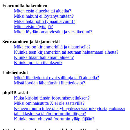
Foorumilta hakeminen
Miten etsin alueelta tai alueilta?
Miksi hakuni ei löytänyt mitään?
Miksi haku johti tyhjään sivuun!?
Miten etsin käyttäjiä?
Miten löydän omat viestini ja viestiketjuni?
Seuraaminen ja kirjanmerkit
Mikä ero on kirjanmerkillä ja tilaamisella?
Kuinka teen kirjanmerkin tai seuraan haluamaani aihetta?
Kuinka tilaan haluamani alueen?
Kuinka poistan tilaukseni?
Liitetiedostot
Mitkä liitetiedostot ovat sallittuja tällä alueella?
Mistä löydän lähettämäni liitetiedostot?
phpBB -asiat
Kuka kirjoitti tämän foorumisovelluksen?
Miksi ominaisuutta X ei ole saatavilla?
Keneen minun tulee olla yhteydessä väärinkäytöstapauksissa
tai lakiasioissa tähän foorumiin liittyen?
Kuinka otan yhteyttä foorumin ylläpitäjään?