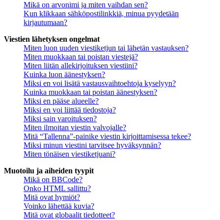
Mikä on arvonimi ja miten vaihdan sen?
Kun klikkaan sähköpostilinkkiä, minua pyydetään
kirjautumaan?
Viestien lähetyksen ongelmat
Miten luon uuden viestiketjun tai lähetän vastauksen?
Miten muokkaan tai poistan viestejä?
Miten liitän allekirjoituksen viestiini?
Kuinka luon äänestyksen?
Miksi en voi lisätä vastausvaihtoehtoja kyselyyn?
Kuinka muokkaan tai poistan äänestyksen?
Miksi en pääse alueelle?
Miksi en voi liittää tiedostoja?
Miksi sain varoituksen?
Miten ilmoitan viestin valvojalle?
Mitä “Tallenna”-painike viestin kirjoittamisessa tekee?
Miksi minun viestini tarvitsee hyväksynnän?
Miten tönäisen viestiketjuani?
Muotoilu ja aiheiden tyypit
Mikä on BBCode?
Onko HTML sallittu?
Mitä ovat hymiöt?
Voinko lähettää kuvia?
Mitä ovat globaalit tiedotteet?