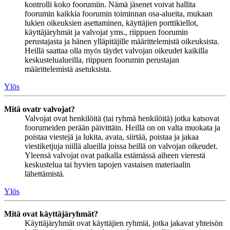
kontrolli koko foorumiin. Nämä jäsenet voivat hallita
foorumin kaikkia foorumin toiminnan osa-alueita, mukaan
lukien oikeuksien asettaminen, käyttäjien porttikiellot,
käyttäjäryhmät ja valvojat yms., riippuen foorumin
perustajasta ja hänen ylläpitäjille määrittelemistä oikeuksista.
Heillä saattaa olla myös täydet valvojan oikeudet kaikilla
keskustelualueilla, riippuen foorumin perustajan
määrittelemistä asetuksista.
Ylös
Mitä ovatr valvojat?
Valvojat ovat henkilöitä (tai ryhmä henkilöitä) jotka katsovat
foorumeiden perään päivittäin. Heillä on on valta muokata ja
poistaa viestejä ja lukita, avata, siirtää, poistaa ja jakaa
viestiketjuja niillä alueilla joissa heillä on valvojan oikeudet.
Yleensä valvojat ovat paikalla estämässä aiheen vierestä
keskustelua tai hyvien tapojen vastaisen materiaalin
lähettämistä.
Ylös
Mitä ovat käyttäjäryhmät?
Käyttäjäryhmät ovat käyttäjien ryhmiä, jotka jakavat yhteisön