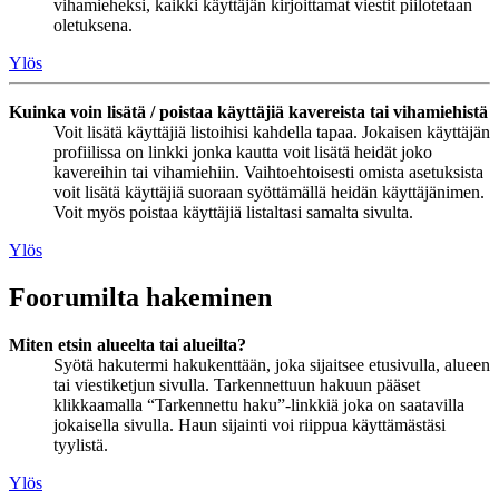
vihamieheksi, kaikki käyttäjän kirjoittamat viestit piilotetaan
oletuksena.
Ylös
Kuinka voin lisätä / poistaa käyttäjiä kavereista tai vihamiehistä
Voit lisätä käyttäjiä listoihisi kahdella tapaa. Jokaisen käyttäjän
profiilissa on linkki jonka kautta voit lisätä heidät joko
kavereihin tai vihamiehiin. Vaihtoehtoisesti omista asetuksista
voit lisätä käyttäjiä suoraan syöttämällä heidän käyttäjänimen.
Voit myös poistaa käyttäjiä listaltasi samalta sivulta.
Ylös
Foorumilta hakeminen
Miten etsin alueelta tai alueilta?
Syötä hakutermi hakukenttään, joka sijaitsee etusivulla, alueen
tai viestiketjun sivulla. Tarkennettuun hakuun pääset
klikkaamalla “Tarkennettu haku”-linkkiä joka on saatavilla
jokaisella sivulla. Haun sijainti voi riippua käyttämästäsi
tyylistä.
Ylös