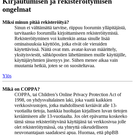
Kirjautumisen ja rekisteröitymisen
ongelmat
Miksi minun pitää rekisteröityä?
Sinun ei välttämättä tarvitse, riippuu foorumin ylläpitäjästä,
tarvitaanko foorumilla kirjoittamiseen rekisteröitymistä.
Rekisteröityminen voi kuitenkin antaa sinulle lisää
ominaisuuksia käyttöön, jotka eivät ole vieraiden
käytettävissä. Näitä ovat mm. avatar-kuvan määrittely,
yksityisviestit, sähköpostien lähettäminen muille käyttäjille,
käyttäjäryhmien jäsenyys jne. Siihen menee aikaa vain
muutamia hetkiä, joten se on suositeltavaa.
Ylös
Mikä on COPPA?
COPPA, tai Children’s Online Privacy Protection Act of
1998, on yhdysvaltalainen laki, joka vaatii kaikkien
verkkosivustojen, jotka mahdollisesti keräävät alle 13-
vuotiailta tietoja, hankkia huoltajan kirjallisen luvan tietojen
keräämiseen alle 13-vuotiaalta. Jos olet epävarma koskeeko
tämä sinua rekisteröityvänä käyttäjänä tai verkkosivua jolle
olet rekisteröitymässä, ota yhteyttä oikeudelliseen
neuvonantajaan saadaksesi apua. Huomaa, että phpBB