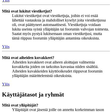
Ylös
Mitä ovat lukitut viestiketjut?
Lukitut viestiketjut ovat viestiketjuja, joihin ei voi enää
lähettää vastauksia ja mahdolliset kyselyt joita viestiketjussa
oli, ovat päättyneet automaattisesti. Viestiketjuja voidaan
lukita useista syistä ylläpitäjän tai foorumin valvojan toimesta.
Saatat myös pystyä lukitsemaan oman viestiketjusi, mutta
tämä riippuu foorumin ylläpitäjän antamista oikeuksista.
Ylös
Mitä ovat aiheiden kuvakkeet?
Aiheiden kuvakkeet ovat aiheen aloittajan valitsemia
kuvakkeita joiden on tarkoitus kuvastaa niiden sisältöä.
Aiheiden kuvakkeiden käyttöoikeudet riippuvat foorumin
ylläpitäjän määrittelemistä oikeuksista.
Ylös
Käyttäjätasot ja ryhmät
Mitä ovat ylläpitäjät?
Ylläpitäjät ovat jäseniä joille on annettu korkeimman tason