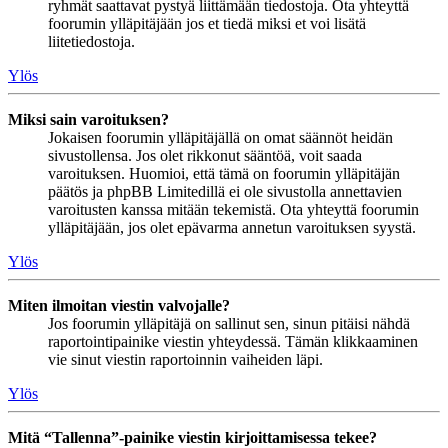
ryhmät saattavat pystyä liittämään tiedostoja. Ota yhteyttä
foorumin ylläpitäjään jos et tiedä miksi et voi lisätä
liitetiedostoja.
Ylös
Miksi sain varoituksen?
Jokaisen foorumin ylläpitäjällä on omat säännöt heidän
sivustollensa. Jos olet rikkonut sääntöä, voit saada
varoituksen. Huomioi, että tämä on foorumin ylläpitäjän
päätös ja phpBB Limitedillä ei ole sivustolla annettavien
varoitusten kanssa mitään tekemistä. Ota yhteyttä foorumin
ylläpitäjään, jos olet epävarma annetun varoituksen syystä.
Ylös
Miten ilmoitan viestin valvojalle?
Jos foorumin ylläpitäjä on sallinut sen, sinun pitäisi nähdä
raportointipainike viestin yhteydessä. Tämän klikkaaminen
vie sinut viestin raportoinnin vaiheiden läpi.
Ylös
Mitä “Tallenna”-painike viestin kirjoittamisessa tekee?