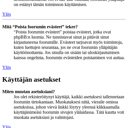
on estänyt tämän toiminnon käyttämisen.
Ylös
Mitä “Poista foorumin evästeet” tekee?
“Poista foorumin evästeet” poistaa evästeet, jotka ovat
phpBB:n luomia. Ne tunnistavat sinut ja pitävät sinut
kirjautuneena foorumille. Evästeet tarjoavat myös toimintoja,
kuten luettujen seurantaa, jos ne ovat foorumin ylläpitäjän
käyttöönottamia. Jos sinulla on sisään tai uloskirjautumisen
kanssa ongelmia, foorumin evästeiden poistaminen voi auttaa.
Ylös
Käyttäjän asetukset
Miten muutan asetuksiani?
Jos olet rekisteröitynyt käyttäjä, kaikki asetuksesi tallennetaan
foorumin tietokantaan. Muokataksesi niitä, vieraile omissa
asetuksissa, johon vievä linkki löytyy yleensä klikkaamalla
käyttäjänimeäsi foorumin sivujen ylälaidassa. Tätä kautta voit
muokata asetuksiasi ja valintojasi.
Ylös