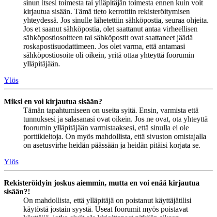
sinun itsesi toimesta tai ylläpitäjän toimesta ennen kuin voit
kirjautua sisään. Tämä tieto kerrottiin rekisteröitymisen
yhteydessä. Jos sinulle lähetettiin sähköpostia, seuraa ohjeita.
Jos et saanut sähköpostia, olet saattanut antaa virheellisen
sähköpostiosoitteen tai sähköpostit ovat saattaneet jäädä
roskapostisuodattimeen. Jos olet varma, että antamasi
sähköpostiosoite oli oikein, yritä ottaa yhteyttä foorumin
ylläpitäjään.
Ylös
Miksi en voi kirjautua sisään?
Tämän tapahtumiseen on useita syitä. Ensin, varmista että
tunnuksesi ja salasanasi ovat oikein. Jos ne ovat, ota yhteyttä
foorumin ylläpitäjään varmistaaksesi, että sinulla ei ole
porttikieltoja. On myös mahdollista, että sivuston omistajalla
on asetusvirhe heidän päässään ja heidän pitäisi korjata se.
Ylös
Rekisteröidyin joskus aiemmin, mutta en voi enää kirjautua
sisään?!
On mahdollista, että ylläpitäjä on poistanut käyttäjätilisi
käytöstä jostain syystä. Useat foorumit myös poistavat