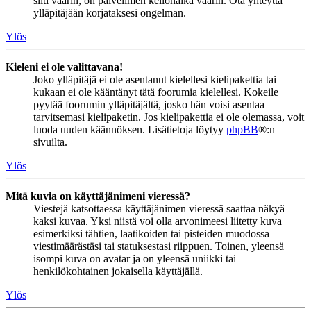
silti väärin, on palvelimen kellonaika väärin. Ota yhteyttä
ylläpitäjään korjataksesi ongelman.
Ylös
Kieleni ei ole valittavana!
Joko ylläpitäjä ei ole asentanut kielellesi kielipakettia tai
kukaan ei ole kääntänyt tätä foorumia kielellesi. Kokeile
pyytää foorumin ylläpitäjältä, josko hän voisi asentaa
tarvitsemasi kielipaketin. Jos kielipakettia ei ole olemassa, voit
luoda uuden käännöksen. Lisätietoja löytyy
phpBB
®:n
sivuilta.
Ylös
Mitä kuvia on käyttäjänimeni vieressä?
Viestejä katsottaessa käyttäjänimen vieressä saattaa näkyä
kaksi kuvaa. Yksi niistä voi olla arvonimeesi liitetty kuva
esimerkiksi tähtien, laatikoiden tai pisteiden muodossa
viestimäärästäsi tai statuksestasi riippuen. Toinen, yleensä
isompi kuva on avatar ja on yleensä uniikki tai
henkilökohtainen jokaisella käyttäjällä.
Ylös