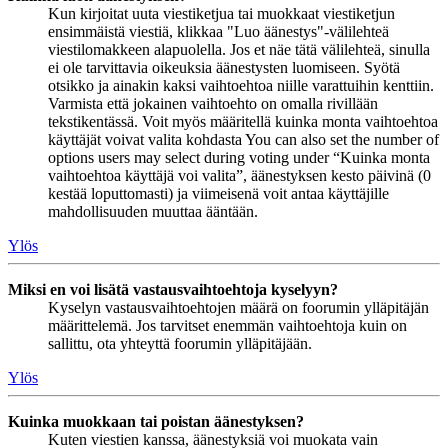
Kun kirjoitat uuta viestiketjua tai muokkaat viestiketjun
ensimmäistä viestiä, klikkaa "Luo äänestys"-välilehteä
viestilomakkeen alapuolella. Jos et näe tätä välilehteä, sinulla
ei ole tarvittavia oikeuksia äänestysten luomiseen. Syötä
otsikko ja ainakin kaksi vaihtoehtoa niille varattuihin kenttiin.
Varmista että jokainen vaihtoehto on omalla rivillään
tekstikentässä. Voit myös määritellä kuinka monta vaihtoehtoa
käyttäjät voivat valita kohdasta You can also set the number of
options users may select during voting under “Kuinka monta
vaihtoehtoa käyttäjä voi valita”, äänestyksen kesto päivinä (0
kestää loputtomasti) ja viimeisenä voit antaa käyttäjille
mahdollisuuden muuttaa ääntään.
Ylös
Miksi en voi lisätä vastausvaihtoehtoja kyselyyn?
Kyselyn vastausvaihtoehtojen määrä on foorumin ylläpitäjän
määrittelemä. Jos tarvitset enemmän vaihtoehtoja kuin on
sallittu, ota yhteyttä foorumin ylläpitäjään.
Ylös
Kuinka muokkaan tai poistan äänestyksen?
Kuten viestien kanssa, äänestyksiä voi muokata vain