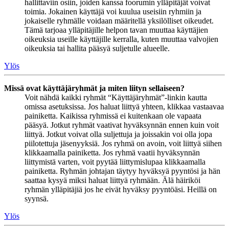
hallittaviin osiin, joiden kanssa foorumin ylläpitäjät voivat
toimia. Jokainen käyttäjä voi kuulua useisiin ryhmiin ja
jokaiselle ryhmälle voidaan määritellä yksilölliset oikeudet.
Tämä tarjoaa ylläpitäjille helpon tavan muuttaa käyttäjien
oikeuksia useille käyttäjille kerralla, kuten muuttaa valvojien
oikeuksia tai hallita pääsyä suljetulle alueelle.
Ylös
Missä ovat käyttäjäryhmät ja miten liityn sellaiseen?
Voit nähdä kaikki ryhmät “Käyttäjäryhmät”-linkin kautta
omissa asetuksissa. Jos haluat liittyä yhteen, klikkaa vastaavaa
painiketta. Kaikissa ryhmissä ei kuitenkaan ole vapaata
pääsyä. Jotkut ryhmät vaativat hyväksynnän ennen kuin voit
liittyä. Jotkut voivat olla suljettuja ja joissakin voi olla jopa
piilotettuja jäsenyyksiä. Jos ryhmä on avoin, voit liittyä siihen
klikkaamalla painiketta. Jos ryhmä vaatii hyväksynnän
liittymistä varten, voit pyytää liittymislupaa klikkaamalla
painiketta. Ryhmän johtajan täytyy hyväksyä pyyntösi ja hän
saattaa kysyä miksi haluat liittyä ryhmään. Älä häiriköi
ryhmän ylläpitäjiä jos he eivät hyväksy pyyntöäsi. Heillä on
syynsä.
Ylös