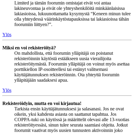
Limited ja tämän foorumin omistajat eivät voi antaa
lakineuvontaa ja eivät ole yhteyshenkilöitä minkäänlaisissa
lakiasioissa, lukuunottamatta kysymystä “Keneen minun tulee
olla yhteydessä väärinkäytöstapauksissa tai lakiasioissa tähän
foorumiin liittyen?”.
Ylös
Miksi en voi rekisteröityä?
On mahdollista, että foorumin ylläpitäjä on poistanut
rekisteröinnin käytöstä estääkseen uusia vierailijoita
rekisteröitymästä. Foorumin ylläpitäjä on voinut myös asettaa
porttikiellon IP-osoitteellesi tai estänyt valitsemasi
käyttäjätunnuksen rekisteröinnin. Ota yhteyttä foorumin
ylläpitäjään saadaksesi apua.
Ylös
Rekisteröidyin, mutta en voi kirjautua!
Tarkista ensin käyttäjätunnuksesi ja salasanasi. Jos ne ovat
oikein, yksi kahdesta asiasta on saattanut tapahtua. Jos
COPPA-tuki on käytössä ja määrittelit olevasi alle 13-vuotias
rekisteröityessäsi, sinun tulee seurata saamiasi ohjeita. Jotkut
foorumit vaativat myös uusien tunnusten aktivoinnin joko