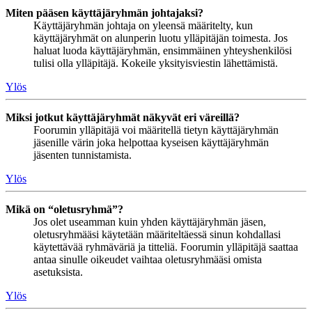
Miten pääsen käyttäjäryhmän johtajaksi?
Käyttäjäryhmän johtaja on yleensä määritelty, kun
käyttäjäryhmät on alunperin luotu ylläpitäjän toimesta. Jos
haluat luoda käyttäjäryhmän, ensimmäinen yhteyshenkilösi
tulisi olla ylläpitäjä. Kokeile yksityisviestin lähettämistä.
Ylös
Miksi jotkut käyttäjäryhmät näkyvät eri väreillä?
Foorumin ylläpitäjä voi määritellä tietyn käyttäjäryhmän
jäsenille värin joka helpottaa kyseisen käyttäjäryhmän
jäsenten tunnistamista.
Ylös
Mikä on “oletusryhmä”?
Jos olet useamman kuin yhden käyttäjäryhmän jäsen,
oletusryhmääsi käytetään määriteltäessä sinun kohdallasi
käytettävää ryhmäväriä ja titteliä. Foorumin ylläpitäjä saattaa
antaa sinulle oikeudet vaihtaa oletusryhmääsi omista
asetuksista.
Ylös