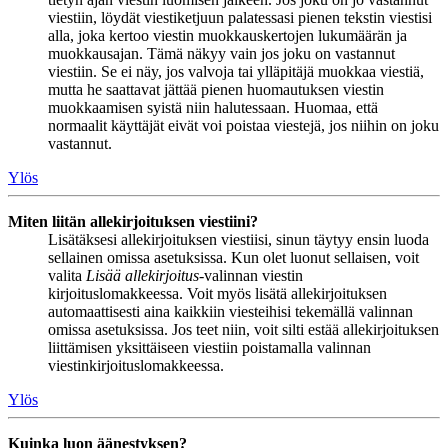
viestiin, löydät viestiketjuun palatessasi pienen tekstin viestisi
alla, joka kertoo viestin muokkauskertojen lukumäärän ja
muokkausajan. Tämä näkyy vain jos joku on vastannut
viestiin. Se ei näy, jos valvoja tai ylläpitäjä muokkaa viestiä,
mutta he saattavat jättää pienen huomautuksen viestin
muokkaamisen syistä niin halutessaan. Huomaa, että
normaalit käyttäjät eivät voi poistaa viestejä, jos niihin on joku
vastannut.
Ylös
Miten liitän allekirjoituksen viestiini?
Lisätäksesi allekirjoituksen viestiisi, sinun täytyy ensin luoda
sellainen omissa asetuksissa. Kun olet luonut sellaisen, voit
valita
Lisää allekirjoitus
-valinnan viestin
kirjoituslomakkeessa. Voit myös lisätä allekirjoituksen
automaattisesti aina kaikkiin viesteihisi tekemällä valinnan
omissa asetuksissa. Jos teet niin, voit silti estää allekirjoituksen
liittämisen yksittäiseen viestiin poistamalla valinnan
viestinkirjoituslomakkeessa.
Ylös
Kuinka luon äänestyksen?