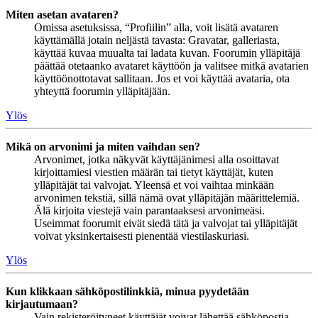
Miten asetan avataren?
Omissa asetuksissa, “Profiilin” alla, voit lisätä avataren
käyttämällä jotain neljästä tavasta: Gravatar, galleriasta,
käyttää kuvaa muualta tai ladata kuvan. Foorumin ylläpitäjä
päättää otetaanko avataret käyttöön ja valitsee mitkä avatarien
käyttöönottotavat sallitaan. Jos et voi käyttää avataria, ota
yhteyttä foorumin ylläpitäjään.
Ylös
Mikä on arvonimi ja miten vaihdan sen?
Arvonimet, jotka näkyvät käyttäjänimesi alla osoittavat
kirjoittamiesi viestien määrän tai tietyt käyttäjät, kuten
ylläpitäjät tai valvojat. Yleensä et voi vaihtaa minkään
arvonimen tekstiä, sillä nämä ovat ylläpitäjän määrittelemiä.
Älä kirjoita viestejä vain parantaaksesi arvonimeäsi.
Useimmat foorumit eivät siedä tätä ja valvojat tai ylläpitäjät
voivat yksinkertaisesti pienentää viestilaskuriasi.
Ylös
Kun klikkaan sähköpostilinkkiä, minua pyydetään
kirjautumaan?
Vain rekisteröityneet käyttäjät voivat lähettää sähköpostia