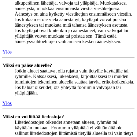
alkuperäinen lähettäjä, valvoja tai ylläpitäjä. Muokataksesi
äänestystä, muokkaa ensimmäistä viestiä viestiketjussa.
Äänestys on aina kytketty viestiketjun ensimmäiseen viestiin.
Jos kukaan ei ole vielä äänestänyt, käyttäjät voivat poistaa
äänestyksen tai muokata mitä tahansa äänestyksen asetusta.
Jos käyttäjät ovat kuitenkin jo äänestäneet, vain valvojat tai
ylläpitäjät voivat muokata tai poistaa sen. Tämä estää
äänestysvaihtoehtojen vaihtamisen kesken äänestyksen.
Ylös
Miksi en pääse alueelle?
Jotkin alueet saattavat olla rajattu vain tietyille käyttäjille tai
ryhmille. Katsoaksesi, lukeaksesi, kirjoittaaksesi tai muiden
toimintojen tekeminen alueella saattaa tarvita erikoisoikeuksia.
Jos haluat oikeudet, ota yhteyttä foorumin valvojaan tai
ylläpitäjään.
Ylös
Miksi en voi liittää tiedostoja?
Liitetiedostojen oikeudet annetaan alueen, ryhmän tai
käyttäjän mukaan. Foorumin ylläpitäjä ei välttämättä ole
sallinut liitetiedostojen liittämistä tietyllä alueella tai vain tietyt