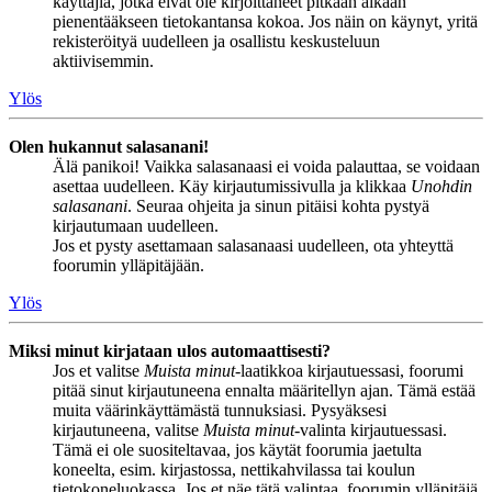
käyttäjiä, jotka eivät ole kirjoittaneet pitkään aikaan
pienentääkseen tietokantansa kokoa. Jos näin on käynyt, yritä
rekisteröityä uudelleen ja osallistu keskusteluun
aktiivisemmin.
Ylös
Olen hukannut salasanani!
Älä panikoi! Vaikka salasanaasi ei voida palauttaa, se voidaan
asettaa uudelleen. Käy kirjautumissivulla ja klikkaa
Unohdin
salasanani
. Seuraa ohjeita ja sinun pitäisi kohta pystyä
kirjautumaan uudelleen.
Jos et pysty asettamaan salasanaasi uudelleen, ota yhteyttä
foorumin ylläpitäjään.
Ylös
Miksi minut kirjataan ulos automaattisesti?
Jos et valitse
Muista minut
-laatikkoa kirjautuessasi, foorumi
pitää sinut kirjautuneena ennalta määritellyn ajan. Tämä estää
muita väärinkäyttämästä tunnuksiasi. Pysyäksesi
kirjautuneena, valitse
Muista minut
-valinta kirjautuessasi.
Tämä ei ole suositeltavaa, jos käytät foorumia jaetulta
koneelta, esim. kirjastossa, nettikahvilassa tai koulun
tietokoneluokassa. Jos et näe tätä valintaa, foorumin ylläpitäjä