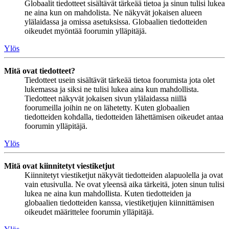
Globaalit tiedotteet sisältävät tärkeää tietoa ja sinun tulisi lukea
ne aina kun on mahdolista. Ne näkyvät jokaisen alueen
ylälaidassa ja omissa asetuksissa. Globaalien tiedotteiden
oikeudet myöntää foorumin ylläpitäjä.
Ylös
Mitä ovat tiedotteet?
Tiedotteet usein sisältävät tärkeää tietoa foorumista jota olet
lukemassa ja siksi ne tulisi lukea aina kun mahdollista.
Tiedotteet näkyvät jokaisen sivun ylälaidassa niillä
foorumeilla joihin ne on lähetetty. Kuten globaalien
tiedotteiden kohdalla, tiedotteiden lähettämisen oikeudet antaa
foorumin ylläpitäjä.
Ylös
Mitä ovat kiinnitetyt viestiketjut
Kiinnitetyt viestiketjut näkyvät tiedotteiden alapuolella ja ovat
vain etusivulla. Ne ovat yleensä aika tärkeitä, joten sinun tulisi
lukea ne aina kun mahdollista. Kuten tiedotteiden ja
globaalien tiedotteiden kanssa, viestiketjujen kiinnittämisen
oikeudet määrittelee foorumin ylläpitäjä.