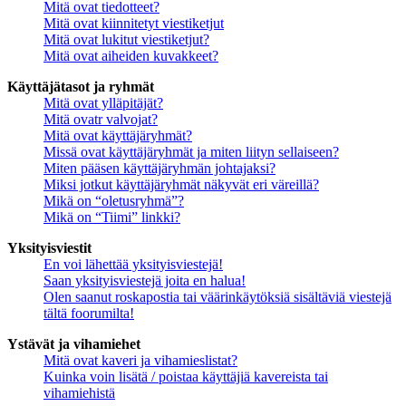
Mitä ovat tiedotteet?
Mitä ovat kiinnitetyt viestiketjut
Mitä ovat lukitut viestiketjut?
Mitä ovat aiheiden kuvakkeet?
Käyttäjätasot ja ryhmät
Mitä ovat ylläpitäjät?
Mitä ovatr valvojat?
Mitä ovat käyttäjäryhmät?
Missä ovat käyttäjäryhmät ja miten liityn sellaiseen?
Miten pääsen käyttäjäryhmän johtajaksi?
Miksi jotkut käyttäjäryhmät näkyvät eri väreillä?
Mikä on “oletusryhmä”?
Mikä on “Tiimi” linkki?
Yksityisviestit
En voi lähettää yksityisviestejä!
Saan yksityisviestejä joita en halua!
Olen saanut roskapostia tai väärinkäytöksiä sisältäviä viestejä
tältä foorumilta!
Ystävät ja vihamiehet
Mitä ovat kaveri ja vihamieslistat?
Kuinka voin lisätä / poistaa käyttäjiä kavereista tai
vihamiehistä