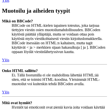
Ylös
Muotoilu ja aiheiden tyypit
Mikä on BBCode?
BBCode on HTML-kielen tapainen toteutus, joka tarjoaa
tiettyjen viestin osien muotoilumahdollisuuden. BBCoden
käytöstä päättää ylläpitäjä, mutta se voidaan ottaa pois
käytöstä myös viestikohtaisesti viestin kirjoituslomakkeella.
BBCode itsessään on HTML:n kaltainen, mutta tagit
käyttävät < ja > merkkien sijaan hakasulkuja [ ja ]. BBCoden
oppaan löydät viestinlähetyssivun kautta.
Ylös
Onko HTML sallittu?
Ei. Tällä foorumilla ei ole mahdollista lähettää HTML:ää
siten, että se toimisi HTML-koodina. Yleisimmät HTML-
muotoilut voi kuitenkin tehdä BBCoden avulla.
Ylös
Mitä ovat hymiöt?
Hymiöt tai emoticonit ovat pieniä kuvia joita voidaan käyttää