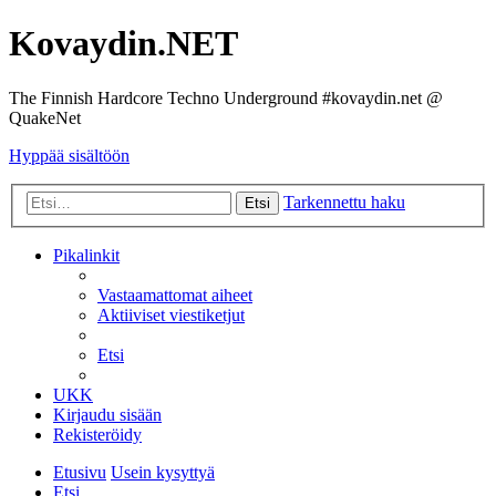
Kovaydin.NET
The Finnish Hardcore Techno Underground #kovaydin.net @
QuakeNet
Hyppää sisältöön
Tarkennettu haku
Etsi
Pikalinkit
Vastaamattomat aiheet
Aktiiviset viestiketjut
Etsi
UKK
Kirjaudu sisään
Rekisteröidy
Etusivu
Usein kysyttyä
Etsi