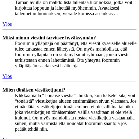
Tämän avulla on mahdollista tallentaa luonnoksia, jotka voit
kirjoittaa loppuun ja lähettää myöhemmin. Avataksesi
tallennetun luonnoksen, vieraile komissa asetuksissa.
Ylös
Miksi minun viestini tarvitsee hyväksynnän?
Foorumin ylläpitäjä on päättänyt, että viestit kyseiselle alueelle
tulee tarkastaa ennen lähetystä. On myös mahdollista, että
foorumin ylläpitäjä on siirtänyt sinut ryhmään, jonka viestit
tarkistetaan ennen lähettämistä. Ota yhteyttä foorumin
ylläpitäjään saadaksesi lisätietoja.
Ylös
Miten tönäisen viestiketjuani?
Klikkaamalla “Tönaise viestiä” -linkkiä, kun katselet sitä, voit
“tönäistä” viestiketjua alueen ensimmäisen sivun yläosaan. Jos
et näe tätä, viestiketjujen tönäiseminen ei ole sallittua tai aika
joka viestiketjujen tönäisemisen välillä vaaditaan ei ole vielä
kulunut. On myös mahdollista nostaa viestiketjua vastaamalla
siihen, mutta varmista että noudatat foorumin sääntöjä jos
päätät tehdä niin.