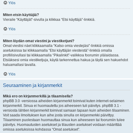
Ylös
Miten etsin käyttäjiä?
Vieraile “Käyttäjät”-sivulla ja klikkaa “Etsi käyttäjä”-linkkiä.
Ylös
Miten löydän omat viestini ja viestiketjuni?
Omat viestisi näet klikkaamalla “Katso omia viestejäsi”-linkkiä omissa
asetuksissa tai klikkaamalla “Etsi käyttäjän viesteistä”-linkkiä omalla
profiilisivullasi tai klikkaamalla “Pikalinkit”-valikkoa foorumin ylälaidassa.
Etsiäksesi omia viestiketjuja, käytä tarkennettua hakua ja täytä sen hakuehdot
haluamallasi tavalla.
Ylös
Seuraaminen ja kirjanmerkit
Mikä ero on kirjanmerkillä ja tilaamisella?
phpBB 3.0 -versiossa aiheiden kirjanmerkit toimivat kuten internet-selaimen
kirjanmerkit. Sinua ei huomautettu jos aiheeseen tuli päivitys. phpBB 3.1 -
versiosta lähtien kirjanmerkit toimivat samaan tapaan kuin aiheiden tilaaminen.
Voit saada ilmoituksen kun aihe josta sinulla on kirjanmerkki päivittyy.
Tilaaminen puolestaan huomauttaa sinua kun aiheeseen tai foorumiin tulee
päivitys. Huomautusten asetukset ja tilausten asetukset voidaan määrittää
omissa asetuksissa kohdassa “Omat asetukset”.