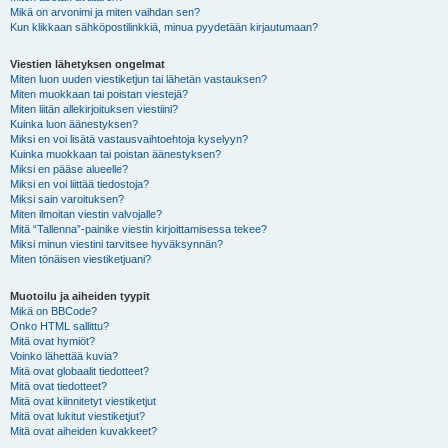
Mikä on arvonimi ja miten vaihdan sen?
Kun klikkaan sähköpostilinkkiä, minua pyydetään kirjautumaan?
Viestien lähetyksen ongelmat
Miten luon uuden viestiketjun tai lähetän vastauksen?
Miten muokkaan tai poistan viestejä?
Miten liitän allekirjoituksen viestiini?
Kuinka luon äänestyksen?
Miksi en voi lisätä vastausvaihtoehtoja kyselyyn?
Kuinka muokkaan tai poistan äänestyksen?
Miksi en pääse alueelle?
Miksi en voi liittää tiedostoja?
Miksi sain varoituksen?
Miten ilmoitan viestin valvojalle?
Mitä “Tallenna”-painike viestin kirjoittamisessa tekee?
Miksi minun viestini tarvitsee hyväksynnän?
Miten tönäisen viestiketjuani?
Muotoilu ja aiheiden tyypit
Mikä on BBCode?
Onko HTML sallittu?
Mitä ovat hymiöt?
Voinko lähettää kuvia?
Mitä ovat globaalit tiedotteet?
Mitä ovat tiedotteet?
Mitä ovat kiinnitetyt viestiketjut
Mitä ovat lukitut viestiketjut?
Mitä ovat aiheiden kuvakkeet?