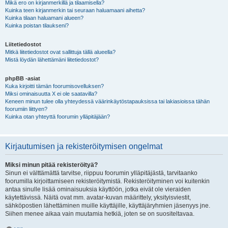
Mikä ero on kirjanmerkillä ja tilaamisella?
Kuinka teen kirjanmerkin tai seuraan haluamaani aihetta?
Kuinka tilaan haluamani alueen?
Kuinka poistan tilaukseni?
Liitetiedostot
Mitkä liitetiedostot ovat sallittuja tällä alueella?
Mistä löydän lähettämäni liitetiedostot?
phpBB -asiat
Kuka kirjoitti tämän foorumisovelluksen?
Miksi ominaisuutta X ei ole saatavilla?
Keneen minun tulee olla yhteydessä väärinkäytöstapauksissa tai lakiasioissa tähän
foorumiin liittyen?
Kuinka otan yhteyttä foorumin ylläpitäjään?
Kirjautumisen ja rekisteröitymisen ongelmat
Miksi minun pitää rekisteröityä?
Sinun ei välttämättä tarvitse, riippuu foorumin ylläpitäjästä, tarvitaanko
foorumilla kirjoittamiseen rekisteröitymistä. Rekisteröityminen voi kuitenkin
antaa sinulle lisää ominaisuuksia käyttöön, jotka eivät ole vieraiden
käytettävissä. Näitä ovat mm. avatar-kuvan määrittely, yksityisviestit,
sähköpostien lähettäminen muille käyttäjille, käyttäjäryhmien jäsenyys jne.
Siihen menee aikaa vain muutamia hetkiä, joten se on suositeltavaa.