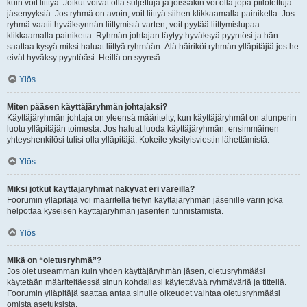
kuin voit liittyä. Jotkut voivat olla suljettuja ja joissakin voi olla jopa piilotettuja
jäsenyyksiä. Jos ryhmä on avoin, voit liittyä siihen klikkaamalla painiketta. Jos
ryhmä vaatii hyväksynnän liittymistä varten, voit pyytää liittymislupaa
klikkaamalla painiketta. Ryhmän johtajan täytyy hyväksyä pyyntösi ja hän
saattaa kysyä miksi haluat liittyä ryhmään. Älä häiriköi ryhmän ylläpitäjiä jos he
eivät hyväksy pyyntöäsi. Heillä on syynsä.
Ylös
Miten pääsen käyttäjäryhmän johtajaksi?
Käyttäjäryhmän johtaja on yleensä määritelty, kun käyttäjäryhmät on alunperin
luotu ylläpitäjän toimesta. Jos haluat luoda käyttäjäryhmän, ensimmäinen
yhteyshenkilösi tulisi olla ylläpitäjä. Kokeile yksityisviestin lähettämistä.
Ylös
Miksi jotkut käyttäjäryhmät näkyvät eri väreillä?
Foorumin ylläpitäjä voi määritellä tietyn käyttäjäryhmän jäsenille värin joka
helpottaa kyseisen käyttäjäryhmän jäsenten tunnistamista.
Ylös
Mikä on “oletusryhmä”?
Jos olet useamman kuin yhden käyttäjäryhmän jäsen, oletusryhmääsi
käytetään määriteltäessä sinun kohdallasi käytettävää ryhmäväriä ja titteliä.
Foorumin ylläpitäjä saattaa antaa sinulle oikeudet vaihtaa oletusryhmääsi
omista asetuksista.