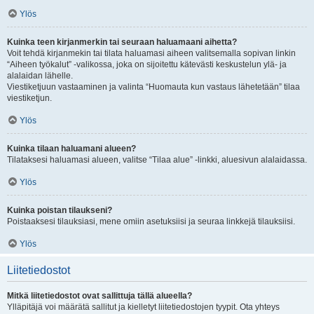
Ylös
Kuinka teen kirjanmerkin tai seuraan haluamaani aihetta?
Voit tehdä kirjanmekin tai tilata haluamasi aiheen valitsemalla sopivan linkin
“Aiheen työkalut” -valikossa, joka on sijoitettu kätevästi keskustelun ylä- ja
alalaidan lähelle.
Viestiketjuun vastaaminen ja valinta “Huomauta kun vastaus lähetetään” tilaa
viestiketjun.
Ylös
Kuinka tilaan haluamani alueen?
Tilataksesi haluamasi alueen, valitse “Tilaa alue” -linkki, aluesivun alalaidassa.
Ylös
Kuinka poistan tilaukseni?
Poistaaksesi tilauksiasi, mene omiin asetuksiisi ja seuraa linkkejä tilauksiisi.
Ylös
Liitetiedostot
Mitkä liitetiedostot ovat sallittuja tällä alueella?
Ylläpitäjä voi määrätä sallitut ja kielletyt liitetiedostojen tyypit. Ota yhteys