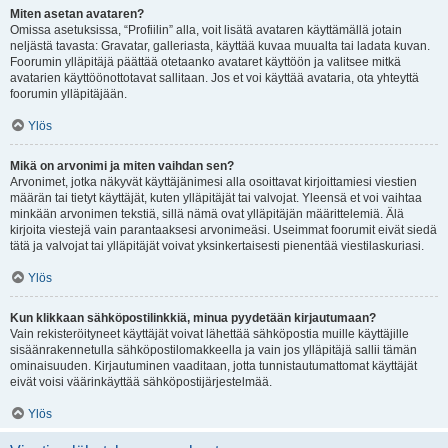
Miten asetan avataren?
Omissa asetuksissa, “Profiilin” alla, voit lisätä avataren käyttämällä jotain
neljästä tavasta: Gravatar, galleriasta, käyttää kuvaa muualta tai ladata kuvan.
Foorumin ylläpitäjä päättää otetaanko avataret käyttöön ja valitsee mitkä
avatarien käyttöönottotavat sallitaan. Jos et voi käyttää avataria, ota yhteyttä
foorumin ylläpitäjään.
Ylös
Mikä on arvonimi ja miten vaihdan sen?
Arvonimet, jotka näkyvät käyttäjänimesi alla osoittavat kirjoittamiesi viestien
määrän tai tietyt käyttäjät, kuten ylläpitäjät tai valvojat. Yleensä et voi vaihtaa
minkään arvonimen tekstiä, sillä nämä ovat ylläpitäjän määrittelemiä. Älä
kirjoita viestejä vain parantaaksesi arvonimeäsi. Useimmat foorumit eivät siedä
tätä ja valvojat tai ylläpitäjät voivat yksinkertaisesti pienentää viestilaskuriasi.
Ylös
Kun klikkaan sähköpostilinkkiä, minua pyydetään kirjautumaan?
Vain rekisteröityneet käyttäjät voivat lähettää sähköpostia muille käyttäjille
sisäänrakennetulla sähköpostilomakkeella ja vain jos ylläpitäjä sallii tämän
ominaisuuden. Kirjautuminen vaaditaan, jotta tunnistautumattomat käyttäjät
eivät voisi väärinkäyttää sähköpostijärjestelmää.
Ylös