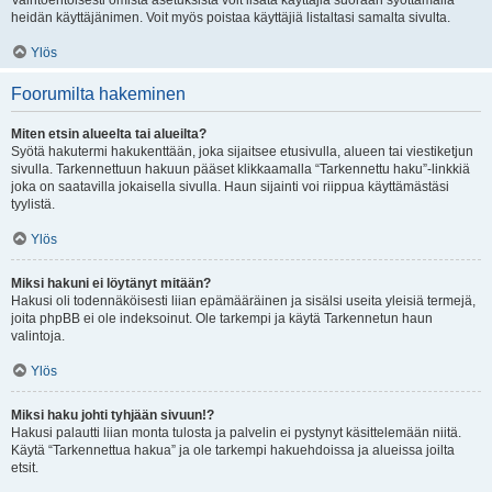
Vaihtoehtoisesti omista asetuksista voit lisätä käyttäjiä suoraan syöttämällä
heidän käyttäjänimen. Voit myös poistaa käyttäjiä listaltasi samalta sivulta.
Ylös
Foorumilta hakeminen
Miten etsin alueelta tai alueilta?
Syötä hakutermi hakukenttään, joka sijaitsee etusivulla, alueen tai viestiketjun
sivulla. Tarkennettuun hakuun pääset klikkaamalla “Tarkennettu haku”-linkkiä
joka on saatavilla jokaisella sivulla. Haun sijainti voi riippua käyttämästäsi
tyylistä.
Ylös
Miksi hakuni ei löytänyt mitään?
Hakusi oli todennäköisesti liian epämääräinen ja sisälsi useita yleisiä termejä,
joita phpBB ei ole indeksoinut. Ole tarkempi ja käytä Tarkennetun haun
valintoja.
Ylös
Miksi haku johti tyhjään sivuun!?
Hakusi palautti liian monta tulosta ja palvelin ei pystynyt käsittelemään niitä.
Käytä “Tarkennettua hakua” ja ole tarkempi hakuehdoissa ja alueissa joilta
etsit.