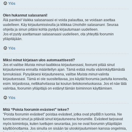
Ylös
Olen hukannut salasanani!
Älä panikoi! Vaikka salasanaasi ei voida palauttaa, se voidaan asettaa
uudelleen. Käy kirjautumissivulla ja klikkaa
Unohdin salasanani
. Seuraa
ohjeita ja sinun pitäisi kohta pystyä kirjautumaan uudelleen.
Jos et pysty asettamaan salasanaasi uudelleen, ota yhteyttä foorumin
ylläpitäjään.
Ylös
Miksi minut kirjataan ulos automaattisesti?
Jos et valitse
Muista minut
-laatikkoa kirjautuessasi, foorumi pitää sinut
kirjautuneena ennalta määritellyn ajan. Tämä estää muita väärinkäyttämästä
tunnuksiasi. Pysyäksesi kirjautuneena, valitse
Muista minut
-valinta
kirjautuessasi. Tämä ei ole suositeltavaa, jos käytät foorumia jaetulta koneelta,
esim. kirjastossa, nettikahvilassa tai koulun tietokoneluokassa. Jos et näe tätä
valintaa, foorumin ylläpitäjä on estänyt tämän toiminnon käyttämisen.
Ylös
Mitä “Poista foorumin evästeet” tekee?
“Poista foorumin evästeet” poistaa evästeet, jotka ovat phpBB:n luomia. Ne
tunnistavat sinut ja pitävät sinut kirjautuneena foorumille. Evästeet tarjoavat
myös toimintoja, kuten luettujen seurantaa, jos ne ovat foorumin ylläpitäjän
käyttöönottamia. Jos sinulla on sisään tai uloskirjautumisen kanssa ongelmia,