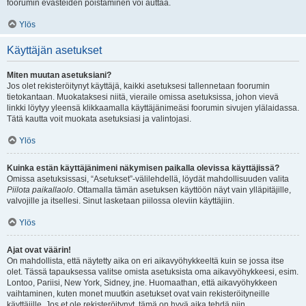
foorumin evästeiden poistaminen voi auttaa.
Ylös
Käyttäjän asetukset
Miten muutan asetuksiani?
Jos olet rekisteröitynyt käyttäjä, kaikki asetuksesi tallennetaan foorumin
tietokantaan. Muokataksesi niitä, vieraile omissa asetuksissa, johon vievä
linkki löytyy yleensä klikkaamalla käyttäjänimeäsi foorumin sivujen ylälaidassa.
Tätä kautta voit muokata asetuksiasi ja valintojasi.
Ylös
Kuinka estän käyttäjänimeni näkymisen paikalla olevissa käyttäjissä?
Omissa asetuksissasi, “Asetukset”-välilehdellä, löydät mahdollisuuden valita
Piilota paikallaolo
. Ottamalla tämän asetuksen käyttöön näyt vain ylläpitäjille,
valvojille ja itsellesi. Sinut lasketaan piilossa oleviin käyttäjiin.
Ylös
Ajat ovat väärin!
On mahdollista, että näytetty aika on eri aikavyöhykkeeltä kuin se jossa itse
olet. Tässä tapauksessa valitse omista asetuksista oma aikavyöhykkeesi, esim.
Lontoo, Pariisi, New York, Sidney, jne. Huomaathan, että aikavyöhykkeen
vaihtaminen, kuten monet muutkin asetukset ovat vain rekisteröityneille
käyttäjille. Jos et ole rekisteröitynyt, tämä on hyvä aika tehdä niin.