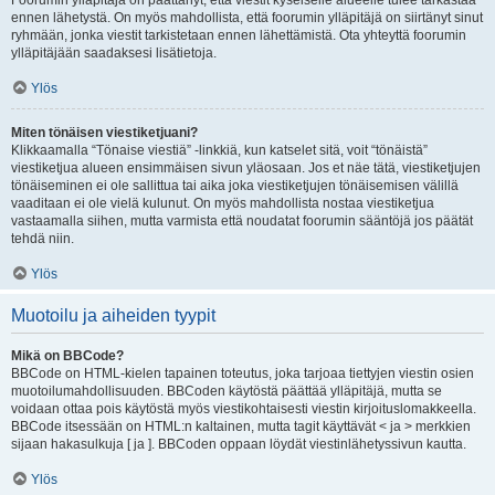
Foorumin ylläpitäjä on päättänyt, että viestit kyseiselle alueelle tulee tarkastaa
ennen lähetystä. On myös mahdollista, että foorumin ylläpitäjä on siirtänyt sinut
ryhmään, jonka viestit tarkistetaan ennen lähettämistä. Ota yhteyttä foorumin
ylläpitäjään saadaksesi lisätietoja.
Ylös
Miten tönäisen viestiketjuani?
Klikkaamalla “Tönaise viestiä” -linkkiä, kun katselet sitä, voit “tönäistä”
viestiketjua alueen ensimmäisen sivun yläosaan. Jos et näe tätä, viestiketjujen
tönäiseminen ei ole sallittua tai aika joka viestiketjujen tönäisemisen välillä
vaaditaan ei ole vielä kulunut. On myös mahdollista nostaa viestiketjua
vastaamalla siihen, mutta varmista että noudatat foorumin sääntöjä jos päätät
tehdä niin.
Ylös
Muotoilu ja aiheiden tyypit
Mikä on BBCode?
BBCode on HTML-kielen tapainen toteutus, joka tarjoaa tiettyjen viestin osien
muotoilumahdollisuuden. BBCoden käytöstä päättää ylläpitäjä, mutta se
voidaan ottaa pois käytöstä myös viestikohtaisesti viestin kirjoituslomakkeella.
BBCode itsessään on HTML:n kaltainen, mutta tagit käyttävät < ja > merkkien
sijaan hakasulkuja [ ja ]. BBCoden oppaan löydät viestinlähetyssivun kautta.
Ylös