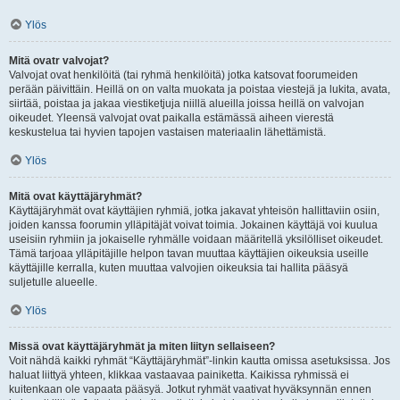
Ylös
Mitä ovatr valvojat?
Valvojat ovat henkilöitä (tai ryhmä henkilöitä) jotka katsovat foorumeiden
perään päivittäin. Heillä on on valta muokata ja poistaa viestejä ja lukita, avata,
siirtää, poistaa ja jakaa viestiketjuja niillä alueilla joissa heillä on valvojan
oikeudet. Yleensä valvojat ovat paikalla estämässä aiheen vierestä
keskustelua tai hyvien tapojen vastaisen materiaalin lähettämistä.
Ylös
Mitä ovat käyttäjäryhmät?
Käyttäjäryhmät ovat käyttäjien ryhmiä, jotka jakavat yhteisön hallittaviin osiin,
joiden kanssa foorumin ylläpitäjät voivat toimia. Jokainen käyttäjä voi kuulua
useisiin ryhmiin ja jokaiselle ryhmälle voidaan määritellä yksilölliset oikeudet.
Tämä tarjoaa ylläpitäjille helpon tavan muuttaa käyttäjien oikeuksia useille
käyttäjille kerralla, kuten muuttaa valvojien oikeuksia tai hallita pääsyä
suljetulle alueelle.
Ylös
Missä ovat käyttäjäryhmät ja miten liityn sellaiseen?
Voit nähdä kaikki ryhmät “Käyttäjäryhmät”-linkin kautta omissa asetuksissa. Jos
haluat liittyä yhteen, klikkaa vastaavaa painiketta. Kaikissa ryhmissä ei
kuitenkaan ole vapaata pääsyä. Jotkut ryhmät vaativat hyväksynnän ennen