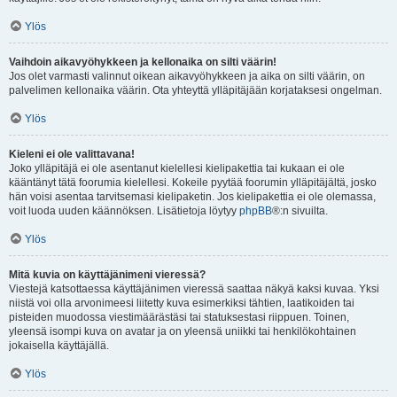
Ylös
Vaihdoin aikavyöhykkeen ja kellonaika on silti väärin!
Jos olet varmasti valinnut oikean aikavyöhykkeen ja aika on silti väärin, on
palvelimen kellonaika väärin. Ota yhteyttä ylläpitäjään korjataksesi ongelman.
Ylös
Kieleni ei ole valittavana!
Joko ylläpitäjä ei ole asentanut kielellesi kielipakettia tai kukaan ei ole
kääntänyt tätä foorumia kielellesi. Kokeile pyytää foorumin ylläpitäjältä, josko
hän voisi asentaa tarvitsemasi kielipaketin. Jos kielipakettia ei ole olemassa,
voit luoda uuden käännöksen. Lisätietoja löytyy
phpBB
®:n sivuilta.
Ylös
Mitä kuvia on käyttäjänimeni vieressä?
Viestejä katsottaessa käyttäjänimen vieressä saattaa näkyä kaksi kuvaa. Yksi
niistä voi olla arvonimeesi liitetty kuva esimerkiksi tähtien, laatikoiden tai
pisteiden muodossa viestimäärästäsi tai statuksestasi riippuen. Toinen,
yleensä isompi kuva on avatar ja on yleensä uniikki tai henkilökohtainen
jokaisella käyttäjällä.
Ylös