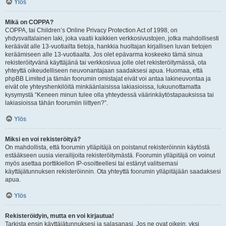
Ylös
Mikä on COPPA?
COPPA, tai Children’s Online Privacy Protection Act of 1998, on
yhdysvaltalainen laki, joka vaatii kaikkien verkkosivustojen, jotka mahdollisesti
keräävät alle 13-vuotiailta tietoja, hankkia huoltajan kirjallisen luvan tietojen
keräämiseen alle 13-vuotiaalta. Jos olet epävarma koskeeko tämä sinua
rekisteröityvänä käyttäjänä tai verkkosivua jolle olet rekisteröitymässä, ota
yhteyttä oikeudelliseen neuvonantajaan saadaksesi apua. Huomaa, että
phpBB Limited ja tämän foorumin omistajat eivät voi antaa lakineuvontaa ja
eivät ole yhteyshenkilöitä minkäänlaisissa lakiasioissa, lukuunottamatta
kysymystä “Keneen minun tulee olla yhteydessä väärinkäytöstapauksissa tai
lakiasioissa tähän foorumiin liittyen?”.
Ylös
Miksi en voi rekisteröityä?
On mahdollista, että foorumin ylläpitäjä on poistanut rekisteröinnin käytöstä
estääkseen uusia vierailijoita rekisteröitymästä. Foorumin ylläpitäjä on voinut
myös asettaa porttikiellon IP-osoitteellesi tai estänyt valitsemasi
käyttäjätunnuksen rekisteröinnin. Ota yhteyttä foorumin ylläpitäjään saadaksesi
apua.
Ylös
Rekisteröidyin, mutta en voi kirjautua!
Tarkista ensin käyttäjätunnuksesi ja salasanasi. Jos ne ovat oikein, yksi