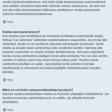
viestin kirjoituslomakkeessa. Voit myös lisätä allekirjoituksen automaattisesti
aina kaikkiin viesteihisi tekemällä valinnan omissa asetuksissa. Jos teet niin,
voit silti estää allekirjoituksen liittämisen yksittäiseen viestiin poistamalla
valinnan viestinkirjoituslomakkeessa.
Ylös
Kuinka luon äänestyksen?
Kun kirjoitat uuta viestiketjua tai muokkaat viestiketjun ensimmäistä viestiä,
klikkaa "Luo äänestys"-välilehteä viestilomakkeen alapuolella. Jos et näe tätä
välilehteä, sinulla ei ole tarvittavia oikeuksia äänestysten luomiseen. Syötä
otsikko ja ainakin kaksi vaihtoehtoa niille varattuihin kenttiin. Varmista että
jokainen vaihtoehto on omalla rivillään tekstikentässä. Voit myös määritellä
kuinka monta vaihtoehtoa käyttäjät voivat valita kohdasta You can also set the
number of options users may select during voting under “Kuinka monta
vaihtoehtoa käyttäjä voi valita”, äänestyksen kesto päivinä (0 kestää
loputtomasti) ja viimeisenä voit antaa käyttäjille mahdollisuuden muuttaa
ääntään.
Ylös
Miksi en voi lisätä vastausvaihtoehtoja kyselyyn?
Kyselyn vastausvaihtoehtojen määrä on foorumin ylläpitäjän määrittelemä. Jos
tarvitset enemmän vaihtoehtoja kuin on sallittu, ota yhteyttä foorumin
ylläpitäjään.
Ylös