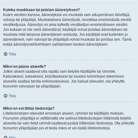
Kuinka muokkaan tai poistan äänestyksen?
Kuten viestien kanssa, äänestyksiä voi muokata vain alkuperäinen lähettäjä,
valvoja tai ylläpitäjä. Muokataksesi äänestystä, muokkaa ensimmäistä viestiä
viestiketjussa. Äänestys on aina kytketty viestiketjun ensimmäiseen viestiin.
Jos kukaan ei ole vielä äänestänyt, käyttäjät voivat poistaa äänestyksen tai
muokata mitä tahansa äänestyksen asetusta. Jos käyttäjät ovat kuitenkin jo
äänestäneet, vain valvojat tai ylläpitäjät voivat muokata tai poistaa sen. Tämä
estää äänestysvaihtoehtojen vaihtamisen kesken äänestyksen.
Ylös
Miksi en pääse alueelle?
Jotkin alueet saattavat olla rajattu vain tietyille käyttäjille tai ryhmille.
Katsoaksesi, lukeaksesi, kirjoittaaksesi tai muiden toimintojen tekeminen
alueella saattaa tarvita erikoisoikeuksia. Jos haluat oikeudet, ota yhteyttä
foorumin valvojaan tai ylläpitäjään.
Ylös
Miksi en voi liittää tiedostoja?
Liitetiedostojen oikeudet annetaan alueen, ryhmän tai käyttäjän mukaan.
Foorumin ylläpitäjä ei välttämättä ole sallinut liitetiedostojen liittämistä tietyllä
alueella tai vain tietyt ryhmät saattavat pystyä liittämään tiedostoja. Ota yhteyttä
foorumin ylläpitäjään jos et tiedä miksi et voi lisätä liitetiedostoja.