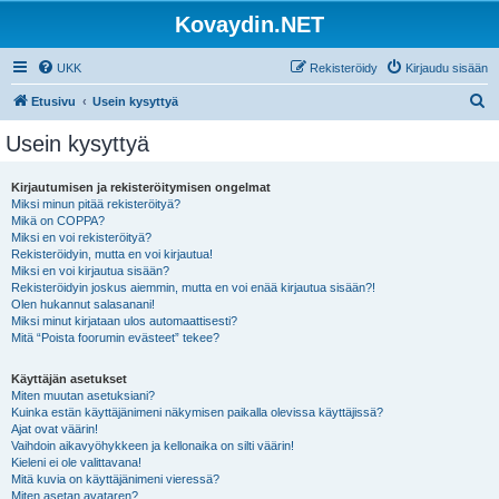
Kovaydin.NET
UKK
Rekisteröidy
Kirjaudu sisään
E
Etusivu
Usein kysyttyä
t
Usein kysyttyä
s
i
Kirjautumisen ja rekisteröitymisen ongelmat
Miksi minun pitää rekisteröityä?
Mikä on COPPA?
Miksi en voi rekisteröityä?
Rekisteröidyin, mutta en voi kirjautua!
Miksi en voi kirjautua sisään?
Rekisteröidyin joskus aiemmin, mutta en voi enää kirjautua sisään?!
Olen hukannut salasanani!
Miksi minut kirjataan ulos automaattisesti?
Mitä “Poista foorumin evästeet” tekee?
Käyttäjän asetukset
Miten muutan asetuksiani?
Kuinka estän käyttäjänimeni näkymisen paikalla olevissa käyttäjissä?
Ajat ovat väärin!
Vaihdoin aikavyöhykkeen ja kellonaika on silti väärin!
Kieleni ei ole valittavana!
Mitä kuvia on käyttäjänimeni vieressä?
Miten asetan avataren?