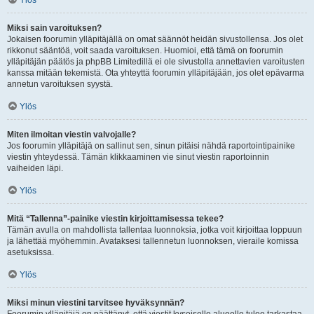
Ylös
Miksi sain varoituksen?
Jokaisen foorumin ylläpitäjällä on omat säännöt heidän sivustollensa. Jos olet
rikkonut sääntöä, voit saada varoituksen. Huomioi, että tämä on foorumin
ylläpitäjän päätös ja phpBB Limitedillä ei ole sivustolla annettavien varoitusten
kanssa mitään tekemistä. Ota yhteyttä foorumin ylläpitäjään, jos olet epävarma
annetun varoituksen syystä.
Ylös
Miten ilmoitan viestin valvojalle?
Jos foorumin ylläpitäjä on sallinut sen, sinun pitäisi nähdä raportointipainike
viestin yhteydessä. Tämän klikkaaminen vie sinut viestin raportoinnin
vaiheiden läpi.
Ylös
Mitä “Tallenna”-painike viestin kirjoittamisessa tekee?
Tämän avulla on mahdollista tallentaa luonnoksia, jotka voit kirjoittaa loppuun
ja lähettää myöhemmin. Avataksesi tallennetun luonnoksen, vieraile komissa
asetuksissa.
Ylös
Miksi minun viestini tarvitsee hyväksynnän?