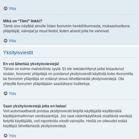
Ylös
Mikä on “Tiimi” linkki?
Tämä sivu näyttää sinulle listan foorumin henkilökunnasta, mukaanluettuna
ylläpitäjät, valvojat ja muut tiedot, kuten alueet joita he valvovat.
Ylös
Yksityisviestit
En voi lähettää yksityisviestejä!
Tähän on kolme mahdollista syytä. Et ole rekisteröitynyt ja/tai kirjautunut
sisään, foorumin ylläpitäjä on poistanut yksityisviestit käytöstä koko foorumilta
tai foorumin ylläpitäjä on estänyt sinua lähettämästä yksityisviestejä. Ota
yhteyttä foorumin ylläpitäjään saadaksesi lisätietoja.
Ylös
Saan yksityisviestejä joita en halua!
Voit automaattisesti poistaa yksityisviestit tietyltä käyttäjältä käyttämällä
käyttäjänhallinnan viestisääntöjä. Jos saat väärinkäytöksiä sisältäviä viestejä
tietyltä käyttäjältä, voit raportoida viestit valvojille. Heillä on oikeudet estää
käyttäjiä lähettämästä yksityisviestejä.
Ylös