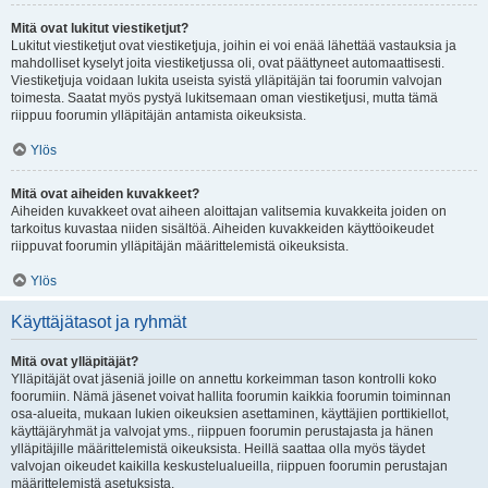
Mitä ovat lukitut viestiketjut?
Lukitut viestiketjut ovat viestiketjuja, joihin ei voi enää lähettää vastauksia ja
mahdolliset kyselyt joita viestiketjussa oli, ovat päättyneet automaattisesti.
Viestiketjuja voidaan lukita useista syistä ylläpitäjän tai foorumin valvojan
toimesta. Saatat myös pystyä lukitsemaan oman viestiketjusi, mutta tämä
riippuu foorumin ylläpitäjän antamista oikeuksista.
Ylös
Mitä ovat aiheiden kuvakkeet?
Aiheiden kuvakkeet ovat aiheen aloittajan valitsemia kuvakkeita joiden on
tarkoitus kuvastaa niiden sisältöä. Aiheiden kuvakkeiden käyttöoikeudet
riippuvat foorumin ylläpitäjän määrittelemistä oikeuksista.
Ylös
Käyttäjätasot ja ryhmät
Mitä ovat ylläpitäjät?
Ylläpitäjät ovat jäseniä joille on annettu korkeimman tason kontrolli koko
foorumiin. Nämä jäsenet voivat hallita foorumin kaikkia foorumin toiminnan
osa-alueita, mukaan lukien oikeuksien asettaminen, käyttäjien porttikiellot,
käyttäjäryhmät ja valvojat yms., riippuen foorumin perustajasta ja hänen
ylläpitäjille määrittelemistä oikeuksista. Heillä saattaa olla myös täydet
valvojan oikeudet kaikilla keskustelualueilla, riippuen foorumin perustajan
määrittelemistä asetuksista.