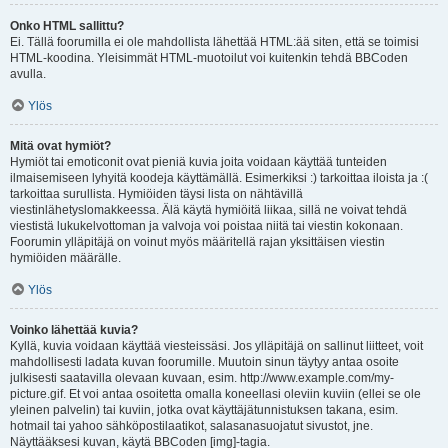
Onko HTML sallittu?
Ei. Tällä foorumilla ei ole mahdollista lähettää HTML:ää siten, että se toimisi
HTML-koodina. Yleisimmät HTML-muotoilut voi kuitenkin tehdä BBCoden
avulla.
Ylös
Mitä ovat hymiöt?
Hymiöt tai emoticonit ovat pieniä kuvia joita voidaan käyttää tunteiden
ilmaisemiseen lyhyitä koodeja käyttämällä. Esimerkiksi :) tarkoittaa iloista ja :(
tarkoittaa surullista. Hymiöiden täysi lista on nähtävillä
viestinlähetyslomakkeessa. Älä käytä hymiöitä liikaa, sillä ne voivat tehdä
viestistä lukukelvottoman ja valvoja voi poistaa niitä tai viestin kokonaan.
Foorumin ylläpitäjä on voinut myös määritellä rajan yksittäisen viestin
hymiöiden määrälle.
Ylös
Voinko lähettää kuvia?
Kyllä, kuvia voidaan käyttää viesteissäsi. Jos ylläpitäjä on sallinut liitteet, voit
mahdollisesti ladata kuvan foorumille. Muutoin sinun täytyy antaa osoite
julkisesti saatavilla olevaan kuvaan, esim. http://www.example.com/my-
picture.gif. Et voi antaa osoitetta omalla koneellasi oleviin kuviin (ellei se ole
yleinen palvelin) tai kuviin, jotka ovat käyttäjätunnistuksen takana, esim.
hotmail tai yahoo sähköpostilaatikot, salasanasuojatut sivustot, jne.
Näyttääksesi kuvan, käytä BBCoden [img]-tagia.