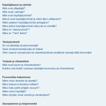
Käyttäjätasot ja ryhmät
Mitä ovat ylläpitäjät?
Mitä ovatr valvojat?
Mitä ovat käyttäjäryhmät?
Missä ovat käyttäjäryhmät ja miten liityn sellaiseen?
Miten pääsen käyttäjäryhmän johtajaksi?
Miksi jotkut käyttäjäryhmät näkyvät eri väreillä?
Mikä on “oletusryhmä”?
Mikä on “Tiimi” linkki?
Yksityisviestit
En voi lähettää yksityisviestejä!
Saan yksityisviestejä joita en halua!
Olen saanut roskapostia tai väärinkäytöksiä sisältäviä viestejä tältä foorumilta!
Ystävät ja vihamiehet
Mitä ovat kaveri ja vihamieslistat?
Kuinka voin lisätä / poistaa käyttäjiä kavereista tai vihamiehistä
Foorumilta hakeminen
Miten etsin alueelta tai alueilta?
Miksi hakuni ei löytänyt mitään?
Miksi haku johti tyhjään sivuun!?
Miten etsin käyttäjiä?
Miten löydän omat viestini ja viestiketjuni?
Seuraaminen ja kirjanmerkit