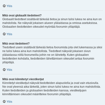
Ylös
Mitä ovat globaalit tiedotteet?
Globaalit tiedotteet sisältävät tärkeää tietoa ja sinun tulisi lukea ne aina kun on
mahdolista. Ne näkyvät jokaisen alueen ylälaidassa ja omissa asetuksissa.
Globaalien tiedotteiden oikeudet myöntää foorumin ylläpitäjä.
Ylös
Mitä ovat tiedotteet?
Tiedotteet usein sisältävät tärkeää tietoa foorumista jota olet lukemassa ja siksi
ne tulisi lukea aina kun mahdollista. Tiedotteet näkyvät jokaisen sivun
ylälaidassa niillä foorumeilla joihin ne on lähetetty. Kuten globaalien
tiedotteiden kohdalla, tiedotteiden lähettämisen oikeudet antaa foorumin
ylläpitäjä.
Ylös
Mitä ovat kiinnitetyt viestiketjut
Kiinnitetyt viestiketjut näkyvät tiedotteiden alapuolella ja ovat vain etusivulla.
Ne ovat yleensä aika tärkeitä, joten sinun tulisi lukea ne aina kun mahdollista.
Kuten tiedotteiden ja globaalien tiedotteiden kanssa, viestiketjujen
kiinnittämisen oikeudet määrittelee foorumin ylläpitäjä.
Ylös