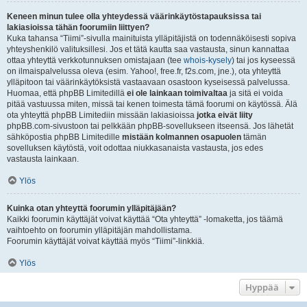
Keneen minun tulee olla yhteydessä väärinkäytöstapauksissa tai
lakiasioissa tähän foorumiin liittyen?
Kuka tahansa “Tiimi”-sivulla mainituista ylläpitäjistä on todennäköisesti sopiva
yhteyshenkilö valituksillesi. Jos et tätä kautta saa vastausta, sinun kannattaa
ottaa yhteyttä verkkotunnuksen omistajaan (tee
whois-kysely
) tai jos kyseessä
on ilmaispalvelussa oleva (esim. Yahoo!, free.fr, f2s.com, jne.), ota yhteyttä
ylläpitoon tai väärinkäytöksistä vastaavaan osastoon kyseisessä palvelussa.
Huomaa, että phpBB Limitedillä
ei ole lainkaan toimivaltaa
ja sitä ei voida
pitää vastuussa miten, missä tai kenen toimesta tämä foorumi on käytössä. Älä
ota yhteyttä phpBB Limitediin missään lakiasioissa
jotka eivät liity
phpBB.com-sivustoon tai pelkkään phpBB-sovellukseen itseensä. Jos lähetät
sähköpostia phpBB Limitedille
mistään kolmannen osapuolen
tämän
sovelluksen käytöstä, voit odottaa niukkasanaista vastausta, jos edes
vastausta lainkaan.
Ylös
Kuinka otan yhteyttä foorumin ylläpitäjään?
Kaikki foorumin käyttäjät voivat käyttää “Ota yhteyttä” -lomaketta, jos täämä
vaihtoehto on foorumin ylläpitäjän mahdollistama.
Foorumin käyttäjät voivat käyttää myös “Tiimi”-linkkiä.
Ylös
Hyppää