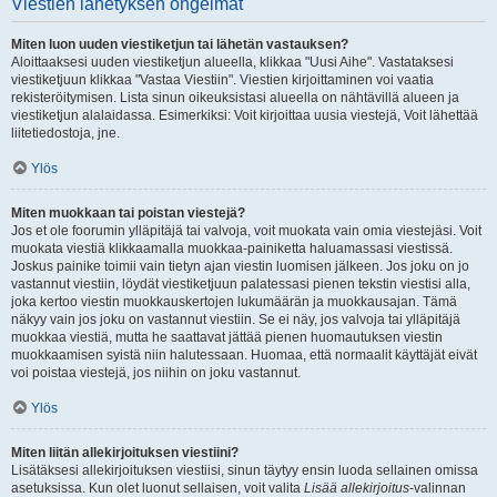
Viestien lähetyksen ongelmat
Miten luon uuden viestiketjun tai lähetän vastauksen?
Aloittaaksesi uuden viestiketjun alueella, klikkaa "Uusi Aihe". Vastataksesi
viestiketjuun klikkaa "Vastaa Viestiin". Viestien kirjoittaminen voi vaatia
rekisteröitymisen. Lista sinun oikeuksistasi alueella on nähtävillä alueen ja
viestiketjun alalaidassa. Esimerkiksi: Voit kirjoittaa uusia viestejä, Voit lähettää
liitetiedostoja, jne.
Ylös
Miten muokkaan tai poistan viestejä?
Jos et ole foorumin ylläpitäjä tai valvoja, voit muokata vain omia viestejäsi. Voit
muokata viestiä klikkaamalla muokkaa-painiketta haluamassasi viestissä.
Joskus painike toimii vain tietyn ajan viestin luomisen jälkeen. Jos joku on jo
vastannut viestiin, löydät viestiketjuun palatessasi pienen tekstin viestisi alla,
joka kertoo viestin muokkauskertojen lukumäärän ja muokkausajan. Tämä
näkyy vain jos joku on vastannut viestiin. Se ei näy, jos valvoja tai ylläpitäjä
muokkaa viestiä, mutta he saattavat jättää pienen huomautuksen viestin
muokkaamisen syistä niin halutessaan. Huomaa, että normaalit käyttäjät eivät
voi poistaa viestejä, jos niihin on joku vastannut.
Ylös
Miten liitän allekirjoituksen viestiini?
Lisätäksesi allekirjoituksen viestiisi, sinun täytyy ensin luoda sellainen omissa
asetuksissa. Kun olet luonut sellaisen, voit valita
Lisää allekirjoitus
-valinnan