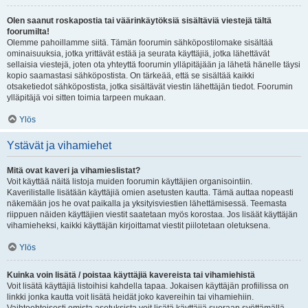
Olen saanut roskapostia tai väärinkäytöksiä sisältäviä viestejä tältä
foorumilta!
Olemme pahoillamme siitä. Tämän foorumin sähköpostilomake sisältää
ominaisuuksia, jotka yrittävät estää ja seurata käyttäjiä, jotka lähettävät
sellaisia viestejä, joten ota yhteyttä foorumin ylläpitäjään ja lähetä hänelle täysi
kopio saamastasi sähköpostista. On tärkeää, että se sisältää kaikki
otsaketiedot sähköpostista, jotka sisältävät viestin lähettäjän tiedot. Foorumin
ylläpitäjä voi sitten toimia tarpeen mukaan.
Ylös
Ystävät ja vihamiehet
Mitä ovat kaveri ja vihamieslistat?
Voit käyttää näitä listoja muiden foorumin käyttäjien organisointiin.
Kaverilistalle lisätään käyttäjiä omien asetusten kautta. Tämä auttaa nopeasti
näkemään jos he ovat paikalla ja yksityisviestien lähettämisessä. Teemasta
riippuen näiden käyttäjien viestit saatetaan myös korostaa. Jos lisäät käyttäjän
vihamieheksi, kaikki käyttäjän kirjoittamat viestit piilotetaan oletuksena.
Ylös
Kuinka voin lisätä / poistaa käyttäjiä kavereista tai vihamiehistä
Voit lisätä käyttäjiä listoihisi kahdella tapaa. Jokaisen käyttäjän profiilissa on
linkki jonka kautta voit lisätä heidät joko kavereihin tai vihamiehiin.