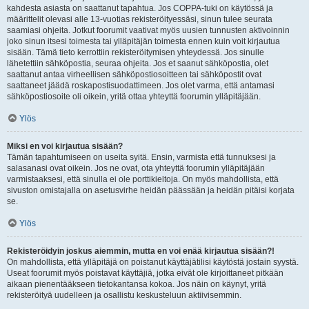
kahdesta asiasta on saattanut tapahtua. Jos COPPA-tuki on käytössä ja
määrittelit olevasi alle 13-vuotias rekisteröityessäsi, sinun tulee seurata
saamiasi ohjeita. Jotkut foorumit vaativat myös uusien tunnusten aktivoinnin
joko sinun itsesi toimesta tai ylläpitäjän toimesta ennen kuin voit kirjautua
sisään. Tämä tieto kerrottiin rekisteröitymisen yhteydessä. Jos sinulle
lähetettiin sähköpostia, seuraa ohjeita. Jos et saanut sähköpostia, olet
saattanut antaa virheellisen sähköpostiosoitteen tai sähköpostit ovat
saattaneet jäädä roskapostisuodattimeen. Jos olet varma, että antamasi
sähköpostiosoite oli oikein, yritä ottaa yhteyttä foorumin ylläpitäjään.
Ylös
Miksi en voi kirjautua sisään?
Tämän tapahtumiseen on useita syitä. Ensin, varmista että tunnuksesi ja
salasanasi ovat oikein. Jos ne ovat, ota yhteyttä foorumin ylläpitäjään
varmistaaksesi, että sinulla ei ole porttikieltoja. On myös mahdollista, että
sivuston omistajalla on asetusvirhe heidän päässään ja heidän pitäisi korjata
se.
Ylös
Rekisteröidyin joskus aiemmin, mutta en voi enää kirjautua sisään?!
On mahdollista, että ylläpitäjä on poistanut käyttäjätilisi käytöstä jostain syystä.
Useat foorumit myös poistavat käyttäjiä, jotka eivät ole kirjoittaneet pitkään
aikaan pienentääkseen tietokantansa kokoa. Jos näin on käynyt, yritä
rekisteröityä uudelleen ja osallistu keskusteluun aktiivisemmin.