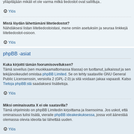
ylläpitäjään mikäli et ole varma mitkä tiedostot ovat sallittuja..
Ylös
Mistä löydän lähettämäni liitetiedostot?
Nähdäksesi listan liitetiedostoistasi, mene omiin asetuksiin ja seuraa linkkejä
liitetiedostot-osioon.
Ylös
phpBB -asiat
Kuka kirjoitti tämän foorumisovelluksen?
Tämä sovellus (sen muokkaamattomassa tilassa) on tuottanut, julkaissut ja sen
tekijänoikeudet omistaa
phpBB Limited
. Se on tehty saataville GNU General
Public Licensenssin, versiolla 2 (GPL-2.0) ja sitä voidaan jakaa vapaasti. Katso
Tietoja phpBB:stä
saadaksesi lisätietoja.
Ylös
Miksi ominaisuutta X ei ole saatavilla?
Tämä ohjelmisto on phpBB Limitedin kirjoittama ja lisensoima. Jos uskot, että
ominaisuus tulisi lisätä, vieraile
phpBB ideakeskuksessa
, jossa voit äänestää
olemassa olevia ideoita tai lähettää uuden.
Ylös