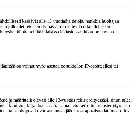
ollisesti keräävät alle 13-vuotiailta tietoja, hankkia huoltajan
ua jolle olet rekisteröitymässä, ota yhteyttä oikeudelliseen
teyshenkilöitä minkäänlaisissa lakiasioissa, lukuunottamatta
läpitäjä on voinut myös asettaa porttikiellon IP-osoitteellesi tai
ä ja määrittelit olevasi alle 13-vuotias rekisteröityessäsi, sinun tulee
nnen kuin voit kirjautua sisään. Tämä tieto kerrottiin rekisteröitymisen
itteen tai sähköpostit ovat saattaneet jäädä roskapostisuodattimeen. Jos