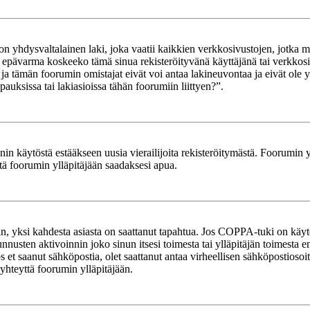
yhdysvaltalainen laki, joka vaatii kaikkien verkkosivustojen, jotka mahd
et epävarma koskeeko tämä sinua rekisteröityvänä käyttäjänä tai verkkosiv
tämän foorumin omistajat eivät voi antaa lakineuvontaa ja eivät ole yh
ksissa tai lakiasioissa tähän foorumiin liittyen?”.
in käytöstä estääkseen uusia vierailijoita rekisteröitymästä. Foorumin yl
tä foorumin ylläpitäjään saadaksesi apua.
in, yksi kahdesta asiasta on saattanut tapahtua. Jos COPPA-tuki on käytöss
nnusten aktivoinnin joko sinun itsesi toimesta tai ylläpitäjän toimesta e
Jos et saanut sähköpostia, olet saattanut antaa virheellisen sähköpostioso
 yhteyttä foorumin ylläpitäjään.