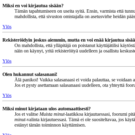
Miksi en voi kirjautua sisään?
Tämän tapahtumiseen on useita syitä. Ensin, varmista että tunnuks
mahdollista, että sivuston omistajalla on asetusvirhe heidän pääss
Ylös
Rekisteröidyin joskus aiemmin, mutta en voi enää kirjautua sisä
On mahdollista, että ylläpitäjä on poistanut käyttäjätilisi käytö
näin on käynyt, yritä rekisteröityä uudelleen ja osallistu keskus
Ylös
Olen hukannut salasanani!
Älä panikoi! Vaikka salasanaasi ei voida palauttaa, se voidaan 
Jos et pysty asettamaan salasanaasi uudelleen, ota yhteyttä foor
Ylös
Miksi minut kirjataan ulos automaattisesti?
Jos et valitse
Muista minut
-laatikkoa kirjautuessasi, foorumi pi
minut
-valinta kirjautuessasi. Tämä ei ole suositeltavaa, jos käyt
estänyt tämän toiminnon käyttämisen.