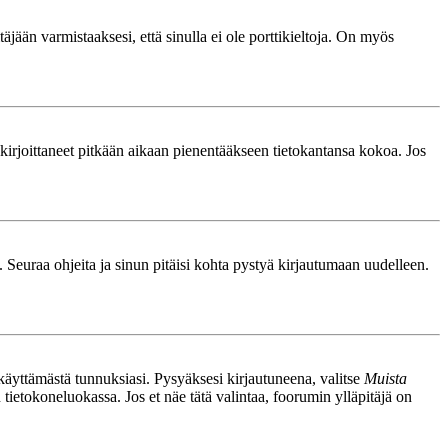
äjään varmistaaksesi, että sinulla ei ole porttikieltoja. On myös
le kirjoittaneet pitkään aikaan pienentääkseen tietokantansa kokoa. Jos
. Seuraa ohjeita ja sinun pitäisi kohta pystyä kirjautumaan uudelleen.
nkäyttämästä tunnuksiasi. Pysyäksesi kirjautuneena, valitse
Muista
n tietokoneluokassa. Jos et näe tätä valintaa, foorumin ylläpitäjä on