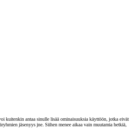
voi kuitenkin antaa sinulle lisää ominaisuuksia käyttöön, jotka eivät
täjäryhmien jäsenyys jne. Siihen menee aikaa vain muutamia hetkiä,