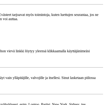
västeet tarjoavat myös toimintoja, kuten luettujen seurantaa, jos ne
n voi auttaa.
 johon vievä linkki löytyy yleensä klikkaamalla käyttäjänimeäsi
 vain ylläpitäjille, valvojille ja itsellesi. Sinut lasketaan piilossa
kavyöhykkeesi, esim. Lontoo, Pariisi, New York, Sidney, jne.