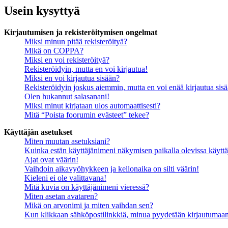
Usein kysyttyä
Kirjautumisen ja rekisteröitymisen ongelmat
Miksi minun pitää rekisteröityä?
Mikä on COPPA?
Miksi en voi rekisteröityä?
Rekisteröidyin, mutta en voi kirjautua!
Miksi en voi kirjautua sisään?
Rekisteröidyin joskus aiemmin, mutta en voi enää kirjautua sis
Olen hukannut salasanani!
Miksi minut kirjataan ulos automaattisesti?
Mitä “Poista foorumin evästeet” tekee?
Käyttäjän asetukset
Miten muutan asetuksiani?
Kuinka estän käyttäjänimeni näkymisen paikalla olevissa käyttä
Ajat ovat väärin!
Vaihdoin aikavyöhykkeen ja kellonaika on silti väärin!
Kieleni ei ole valittavana!
Mitä kuvia on käyttäjänimeni vieressä?
Miten asetan avataren?
Mikä on arvonimi ja miten vaihdan sen?
Kun klikkaan sähköpostilinkkiä, minua pyydetään kirjautumaa