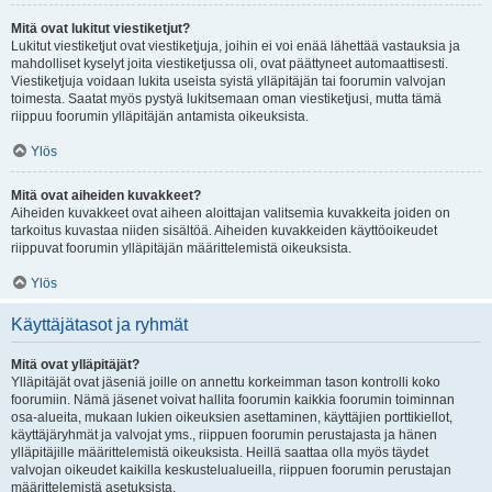
Mitä ovat lukitut viestiketjut?
Lukitut viestiketjut ovat viestiketjuja, joihin ei voi enää lähettää vastauksia ja
mahdolliset kyselyt joita viestiketjussa oli, ovat päättyneet automaattisesti.
Viestiketjuja voidaan lukita useista syistä ylläpitäjän tai foorumin valvojan
toimesta. Saatat myös pystyä lukitsemaan oman viestiketjusi, mutta tämä
riippuu foorumin ylläpitäjän antamista oikeuksista.
Ylös
Mitä ovat aiheiden kuvakkeet?
Aiheiden kuvakkeet ovat aiheen aloittajan valitsemia kuvakkeita joiden on
tarkoitus kuvastaa niiden sisältöä. Aiheiden kuvakkeiden käyttöoikeudet
riippuvat foorumin ylläpitäjän määrittelemistä oikeuksista.
Ylös
Käyttäjätasot ja ryhmät
Mitä ovat ylläpitäjät?
Ylläpitäjät ovat jäseniä joille on annettu korkeimman tason kontrolli koko
foorumiin. Nämä jäsenet voivat hallita foorumin kaikkia foorumin toiminnan
osa-alueita, mukaan lukien oikeuksien asettaminen, käyttäjien porttikiellot,
käyttäjäryhmät ja valvojat yms., riippuen foorumin perustajasta ja hänen
ylläpitäjille määrittelemistä oikeuksista. Heillä saattaa olla myös täydet
valvojan oikeudet kaikilla keskustelualueilla, riippuen foorumin perustajan
määrittelemistä asetuksista.