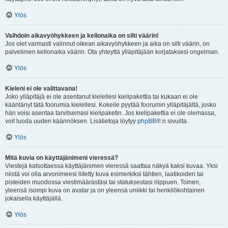
Ylös
Vaihdoin aikavyöhykkeen ja kellonaika on silti väärin!
Jos olet varmasti valinnut oikean aikavyöhykkeen ja aika on silti väärin, on
palvelimen kellonaika väärin. Ota yhteyttä ylläpitäjään korjataksesi ongelman.
Ylös
Kieleni ei ole valittavana!
Joko ylläpitäjä ei ole asentanut kielellesi kielipakettia tai kukaan ei ole
kääntänyt tätä foorumia kielellesi. Kokeile pyytää foorumin ylläpitäjältä, josko
hän voisi asentaa tarvitsemasi kielipaketin. Jos kielipakettia ei ole olemassa,
voit luoda uuden käännöksen. Lisätietoja löytyy
phpBB
®:n sivuilta.
Ylös
Mitä kuvia on käyttäjänimeni vieressä?
Viestejä katsottaessa käyttäjänimen vieressä saattaa näkyä kaksi kuvaa. Yksi
niistä voi olla arvonimeesi liitetty kuva esimerkiksi tähtien, laatikoiden tai
pisteiden muodossa viestimäärästäsi tai statuksestasi riippuen. Toinen,
yleensä isompi kuva on avatar ja on yleensä uniikki tai henkilökohtainen
jokaisella käyttäjällä.
Ylös