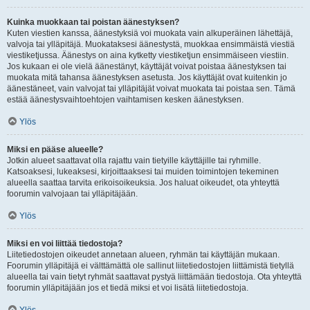
Kuinka muokkaan tai poistan äänestyksen?
Kuten viestien kanssa, äänestyksiä voi muokata vain alkuperäinen lähettäjä,
valvoja tai ylläpitäjä. Muokataksesi äänestystä, muokkaa ensimmäistä viestiä
viestiketjussa. Äänestys on aina kytketty viestiketjun ensimmäiseen viestiin.
Jos kukaan ei ole vielä äänestänyt, käyttäjät voivat poistaa äänestyksen tai
muokata mitä tahansa äänestyksen asetusta. Jos käyttäjät ovat kuitenkin jo
äänestäneet, vain valvojat tai ylläpitäjät voivat muokata tai poistaa sen. Tämä
estää äänestysvaihtoehtojen vaihtamisen kesken äänestyksen.
Ylös
Miksi en pääse alueelle?
Jotkin alueet saattavat olla rajattu vain tietyille käyttäjille tai ryhmille.
Katsoaksesi, lukeaksesi, kirjoittaaksesi tai muiden toimintojen tekeminen
alueella saattaa tarvita erikoisoikeuksia. Jos haluat oikeudet, ota yhteyttä
foorumin valvojaan tai ylläpitäjään.
Ylös
Miksi en voi liittää tiedostoja?
Liitetiedostojen oikeudet annetaan alueen, ryhmän tai käyttäjän mukaan.
Foorumin ylläpitäjä ei välttämättä ole sallinut liitetiedostojen liittämistä tietyllä
alueella tai vain tietyt ryhmät saattavat pystyä liittämään tiedostoja. Ota yhteyttä
foorumin ylläpitäjään jos et tiedä miksi et voi lisätä liitetiedostoja.