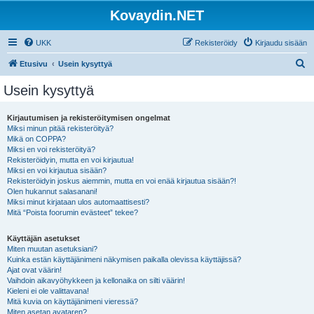
Kovaydin.NET
UKK
Rekisteröidy
Kirjaudu sisään
E
Etusivu
Usein kysyttyä
t
Usein kysyttyä
s
i
Kirjautumisen ja rekisteröitymisen ongelmat
Miksi minun pitää rekisteröityä?
Mikä on COPPA?
Miksi en voi rekisteröityä?
Rekisteröidyin, mutta en voi kirjautua!
Miksi en voi kirjautua sisään?
Rekisteröidyin joskus aiemmin, mutta en voi enää kirjautua sisään?!
Olen hukannut salasanani!
Miksi minut kirjataan ulos automaattisesti?
Mitä “Poista foorumin evästeet” tekee?
Käyttäjän asetukset
Miten muutan asetuksiani?
Kuinka estän käyttäjänimeni näkymisen paikalla olevissa käyttäjissä?
Ajat ovat väärin!
Vaihdoin aikavyöhykkeen ja kellonaika on silti väärin!
Kieleni ei ole valittavana!
Mitä kuvia on käyttäjänimeni vieressä?
Miten asetan avataren?