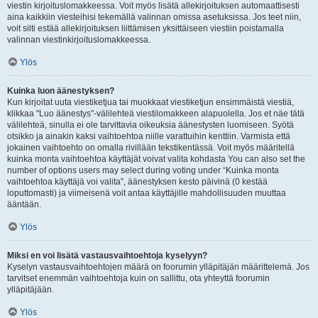
viestin kirjoituslomakkeessa. Voit myös lisätä allekirjoituksen automaattisesti
aina kaikkiin viesteihisi tekemällä valinnan omissa asetuksissa. Jos teet niin,
voit silti estää allekirjoituksen liittämisen yksittäiseen viestiin poistamalla
valinnan viestinkirjoituslomakkeessa.
Ylös
Kuinka luon äänestyksen?
Kun kirjoitat uuta viestiketjua tai muokkaat viestiketjun ensimmäistä viestiä,
klikkaa "Luo äänestys"-välilehteä viestilomakkeen alapuolella. Jos et näe tätä
välilehteä, sinulla ei ole tarvittavia oikeuksia äänestysten luomiseen. Syötä
otsikko ja ainakin kaksi vaihtoehtoa niille varattuihin kenttiin. Varmista että
jokainen vaihtoehto on omalla rivillään tekstikentässä. Voit myös määritellä
kuinka monta vaihtoehtoa käyttäjät voivat valita kohdasta You can also set the
number of options users may select during voting under “Kuinka monta
vaihtoehtoa käyttäjä voi valita”, äänestyksen kesto päivinä (0 kestää
loputtomasti) ja viimeisenä voit antaa käyttäjille mahdollisuuden muuttaa
ääntään.
Ylös
Miksi en voi lisätä vastausvaihtoehtoja kyselyyn?
Kyselyn vastausvaihtoehtojen määrä on foorumin ylläpitäjän määrittelemä. Jos
tarvitset enemmän vaihtoehtoja kuin on sallittu, ota yhteyttä foorumin
ylläpitäjään.
Ylös