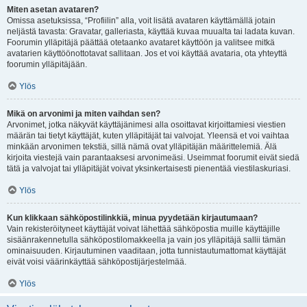
Miten asetan avataren?
Omissa asetuksissa, “Profiilin” alla, voit lisätä avataren käyttämällä jotain
neljästä tavasta: Gravatar, galleriasta, käyttää kuvaa muualta tai ladata kuvan.
Foorumin ylläpitäjä päättää otetaanko avataret käyttöön ja valitsee mitkä
avatarien käyttöönottotavat sallitaan. Jos et voi käyttää avataria, ota yhteyttä
foorumin ylläpitäjään.
Ylös
Mikä on arvonimi ja miten vaihdan sen?
Arvonimet, jotka näkyvät käyttäjänimesi alla osoittavat kirjoittamiesi viestien
määrän tai tietyt käyttäjät, kuten ylläpitäjät tai valvojat. Yleensä et voi vaihtaa
minkään arvonimen tekstiä, sillä nämä ovat ylläpitäjän määrittelemiä. Älä
kirjoita viestejä vain parantaaksesi arvonimeäsi. Useimmat foorumit eivät siedä
tätä ja valvojat tai ylläpitäjät voivat yksinkertaisesti pienentää viestilaskuriasi.
Ylös
Kun klikkaan sähköpostilinkkiä, minua pyydetään kirjautumaan?
Vain rekisteröityneet käyttäjät voivat lähettää sähköpostia muille käyttäjille
sisäänrakennetulla sähköpostilomakkeella ja vain jos ylläpitäjä sallii tämän
ominaisuuden. Kirjautuminen vaaditaan, jotta tunnistautumattomat käyttäjät
eivät voisi väärinkäyttää sähköpostijärjestelmää.
Ylös