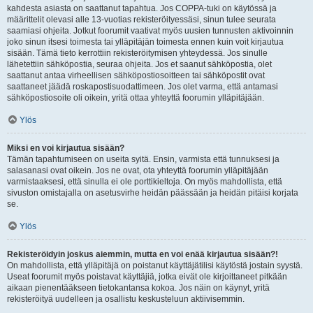
kahdesta asiasta on saattanut tapahtua. Jos COPPA-tuki on käytössä ja
määrittelit olevasi alle 13-vuotias rekisteröityessäsi, sinun tulee seurata
saamiasi ohjeita. Jotkut foorumit vaativat myös uusien tunnusten aktivoinnin
joko sinun itsesi toimesta tai ylläpitäjän toimesta ennen kuin voit kirjautua
sisään. Tämä tieto kerrottiin rekisteröitymisen yhteydessä. Jos sinulle
lähetettiin sähköpostia, seuraa ohjeita. Jos et saanut sähköpostia, olet
saattanut antaa virheellisen sähköpostiosoitteen tai sähköpostit ovat
saattaneet jäädä roskapostisuodattimeen. Jos olet varma, että antamasi
sähköpostiosoite oli oikein, yritä ottaa yhteyttä foorumin ylläpitäjään.
Ylös
Miksi en voi kirjautua sisään?
Tämän tapahtumiseen on useita syitä. Ensin, varmista että tunnuksesi ja
salasanasi ovat oikein. Jos ne ovat, ota yhteyttä foorumin ylläpitäjään
varmistaaksesi, että sinulla ei ole porttikieltoja. On myös mahdollista, että
sivuston omistajalla on asetusvirhe heidän päässään ja heidän pitäisi korjata
se.
Ylös
Rekisteröidyin joskus aiemmin, mutta en voi enää kirjautua sisään?!
On mahdollista, että ylläpitäjä on poistanut käyttäjätilisi käytöstä jostain syystä.
Useat foorumit myös poistavat käyttäjiä, jotka eivät ole kirjoittaneet pitkään
aikaan pienentääkseen tietokantansa kokoa. Jos näin on käynyt, yritä
rekisteröityä uudelleen ja osallistu keskusteluun aktiivisemmin.