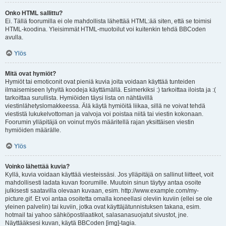
Onko HTML sallittu?
Ei. Tällä foorumilla ei ole mahdollista lähettää HTML:ää siten, että se toimisi
HTML-koodina. Yleisimmät HTML-muotoilut voi kuitenkin tehdä BBCoden
avulla.
Ylös
Mitä ovat hymiöt?
Hymiöt tai emoticonit ovat pieniä kuvia joita voidaan käyttää tunteiden
ilmaisemiseen lyhyitä koodeja käyttämällä. Esimerkiksi :) tarkoittaa iloista ja :(
tarkoittaa surullista. Hymiöiden täysi lista on nähtävillä
viestinlähetyslomakkeessa. Älä käytä hymiöitä liikaa, sillä ne voivat tehdä
viestistä lukukelvottoman ja valvoja voi poistaa niitä tai viestin kokonaan.
Foorumin ylläpitäjä on voinut myös määritellä rajan yksittäisen viestin
hymiöiden määrälle.
Ylös
Voinko lähettää kuvia?
Kyllä, kuvia voidaan käyttää viesteissäsi. Jos ylläpitäjä on sallinut liitteet, voit
mahdollisesti ladata kuvan foorumille. Muutoin sinun täytyy antaa osoite
julkisesti saatavilla olevaan kuvaan, esim. http://www.example.com/my-
picture.gif. Et voi antaa osoitetta omalla koneellasi oleviin kuviin (ellei se ole
yleinen palvelin) tai kuviin, jotka ovat käyttäjätunnistuksen takana, esim.
hotmail tai yahoo sähköpostilaatikot, salasanasuojatut sivustot, jne.
Näyttääksesi kuvan, käytä BBCoden [img]-tagia.