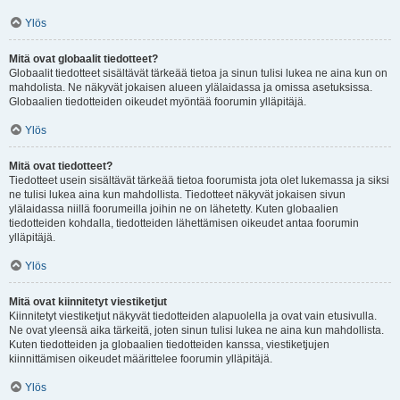
Ylös
Mitä ovat globaalit tiedotteet?
Globaalit tiedotteet sisältävät tärkeää tietoa ja sinun tulisi lukea ne aina kun on
mahdolista. Ne näkyvät jokaisen alueen ylälaidassa ja omissa asetuksissa.
Globaalien tiedotteiden oikeudet myöntää foorumin ylläpitäjä.
Ylös
Mitä ovat tiedotteet?
Tiedotteet usein sisältävät tärkeää tietoa foorumista jota olet lukemassa ja siksi
ne tulisi lukea aina kun mahdollista. Tiedotteet näkyvät jokaisen sivun
ylälaidassa niillä foorumeilla joihin ne on lähetetty. Kuten globaalien
tiedotteiden kohdalla, tiedotteiden lähettämisen oikeudet antaa foorumin
ylläpitäjä.
Ylös
Mitä ovat kiinnitetyt viestiketjut
Kiinnitetyt viestiketjut näkyvät tiedotteiden alapuolella ja ovat vain etusivulla.
Ne ovat yleensä aika tärkeitä, joten sinun tulisi lukea ne aina kun mahdollista.
Kuten tiedotteiden ja globaalien tiedotteiden kanssa, viestiketjujen
kiinnittämisen oikeudet määrittelee foorumin ylläpitäjä.
Ylös