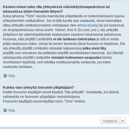
Keneen minun tulee olla yhteydessä väärinkäytöstapauksissa tai
lakiasioissa tähän foorumiin liittyen?
Kuka tahansa “Tiimi”-sivulla mainituista ylläpitäjistä on todennäköisesti sopiva
yhteyshenkilö valituksillesi. Jos et tätä kautta saa vastausta, sinun kannattaa
ottaa yhteyttä verkkotunnuksen omistajaan (tee
whois-kysely
) tai jos kyseessä
on ilmaispalvelussa oleva (esim. Yahoo!, free.fr, f2s.com, jne.), ota yhteyttä
ylläpitoon tai väärinkäytöksistä vastaavaan osastoon kyseisessä palvelussa.
Huomaa, että phpBB Limitedillä
ei ole lainkaan toimivaltaa
ja sitä ei voida
pitää vastuussa miten, missä tai kenen toimesta tämä foorumi on käytössä. Älä
ota yhteyttä phpBB Limitediin missään lakiasioissa
jotka eivät liity
phpBB.com-sivustoon tai pelkkään phpBB-sovellukseen itseensä. Jos lähetät
sähköpostia phpBB Limitedille
mistään kolmannen osapuolen
tämän
sovelluksen käytöstä, voit odottaa niukkasanaista vastausta, jos edes
vastausta lainkaan.
Ylös
Kuinka otan yhteyttä foorumin ylläpitäjään?
Kaikki foorumin käyttäjät voivat käyttää “Ota yhteyttä” -lomaketta, jos täämä
vaihtoehto on foorumin ylläpitäjän mahdollistama.
Foorumin käyttäjät voivat käyttää myös “Tiimi”-linkkiä.
Ylös
Hyppää