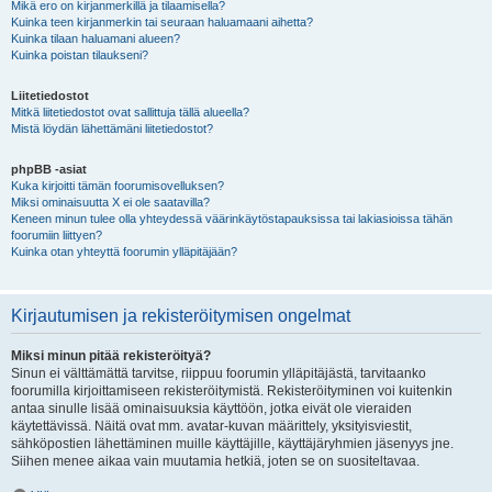
Mikä ero on kirjanmerkillä ja tilaamisella?
Kuinka teen kirjanmerkin tai seuraan haluamaani aihetta?
Kuinka tilaan haluamani alueen?
Kuinka poistan tilaukseni?
Liitetiedostot
Mitkä liitetiedostot ovat sallittuja tällä alueella?
Mistä löydän lähettämäni liitetiedostot?
phpBB -asiat
Kuka kirjoitti tämän foorumisovelluksen?
Miksi ominaisuutta X ei ole saatavilla?
Keneen minun tulee olla yhteydessä väärinkäytöstapauksissa tai lakiasioissa tähän
foorumiin liittyen?
Kuinka otan yhteyttä foorumin ylläpitäjään?
Kirjautumisen ja rekisteröitymisen ongelmat
Miksi minun pitää rekisteröityä?
Sinun ei välttämättä tarvitse, riippuu foorumin ylläpitäjästä, tarvitaanko
foorumilla kirjoittamiseen rekisteröitymistä. Rekisteröityminen voi kuitenkin
antaa sinulle lisää ominaisuuksia käyttöön, jotka eivät ole vieraiden
käytettävissä. Näitä ovat mm. avatar-kuvan määrittely, yksityisviestit,
sähköpostien lähettäminen muille käyttäjille, käyttäjäryhmien jäsenyys jne.
Siihen menee aikaa vain muutamia hetkiä, joten se on suositeltavaa.