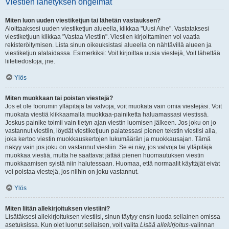
Viestien lähetyksen ongelmat
Miten luon uuden viestiketjun tai lähetän vastauksen?
Aloittaaksesi uuden viestiketjun alueella, klikkaa "Uusi Aihe". Vastataksesi
viestiketjuun klikkaa "Vastaa Viestiin". Viestien kirjoittaminen voi vaatia
rekisteröitymisen. Lista sinun oikeuksistasi alueella on nähtävillä alueen ja
viestiketjun alalaidassa. Esimerkiksi: Voit kirjoittaa uusia viestejä, Voit lähettää
liitetiedostoja, jne.
Ylös
Miten muokkaan tai poistan viestejä?
Jos et ole foorumin ylläpitäjä tai valvoja, voit muokata vain omia viestejäsi. Voit
muokata viestiä klikkaamalla muokkaa-painiketta haluamassasi viestissä.
Joskus painike toimii vain tietyn ajan viestin luomisen jälkeen. Jos joku on jo
vastannut viestiin, löydät viestiketjuun palatessasi pienen tekstin viestisi alla,
joka kertoo viestin muokkauskertojen lukumäärän ja muokkausajan. Tämä
näkyy vain jos joku on vastannut viestiin. Se ei näy, jos valvoja tai ylläpitäjä
muokkaa viestiä, mutta he saattavat jättää pienen huomautuksen viestin
muokkaamisen syistä niin halutessaan. Huomaa, että normaalit käyttäjät eivät
voi poistaa viestejä, jos niihin on joku vastannut.
Ylös
Miten liitän allekirjoituksen viestiini?
Lisätäksesi allekirjoituksen viestiisi, sinun täytyy ensin luoda sellainen omissa
asetuksissa. Kun olet luonut sellaisen, voit valita
Lisää allekirjoitus
-valinnan