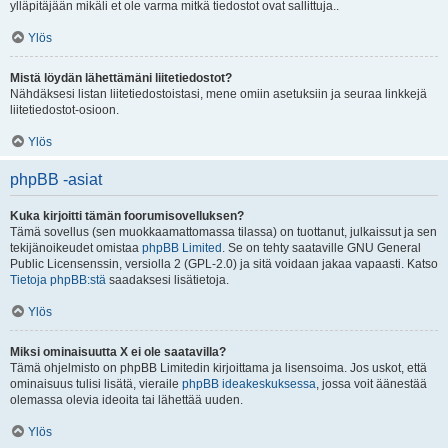
ylläpitäjään mikäli et ole varma mitkä tiedostot ovat sallittuja..
Ylös
Mistä löydän lähettämäni liitetiedostot?
Nähdäksesi listan liitetiedostoistasi, mene omiin asetuksiin ja seuraa linkkejä
liitetiedostot-osioon.
Ylös
phpBB -asiat
Kuka kirjoitti tämän foorumisovelluksen?
Tämä sovellus (sen muokkaamattomassa tilassa) on tuottanut, julkaissut ja sen
tekijänoikeudet omistaa
phpBB Limited
. Se on tehty saataville GNU General
Public Licensenssin, versiolla 2 (GPL-2.0) ja sitä voidaan jakaa vapaasti. Katso
Tietoja phpBB:stä
saadaksesi lisätietoja.
Ylös
Miksi ominaisuutta X ei ole saatavilla?
Tämä ohjelmisto on phpBB Limitedin kirjoittama ja lisensoima. Jos uskot, että
ominaisuus tulisi lisätä, vieraile
phpBB ideakeskuksessa
, jossa voit äänestää
olemassa olevia ideoita tai lähettää uuden.
Ylös