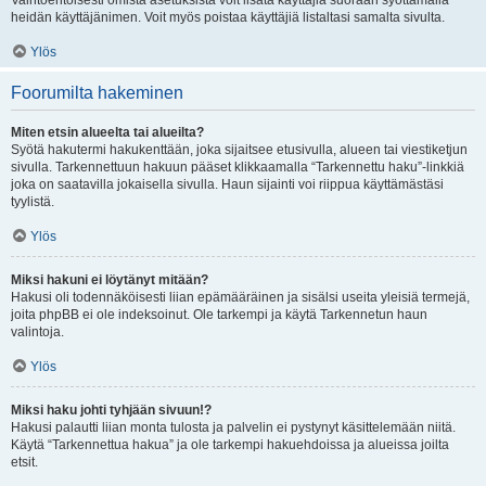
Vaihtoehtoisesti omista asetuksista voit lisätä käyttäjiä suoraan syöttämällä
heidän käyttäjänimen. Voit myös poistaa käyttäjiä listaltasi samalta sivulta.
Ylös
Foorumilta hakeminen
Miten etsin alueelta tai alueilta?
Syötä hakutermi hakukenttään, joka sijaitsee etusivulla, alueen tai viestiketjun
sivulla. Tarkennettuun hakuun pääset klikkaamalla “Tarkennettu haku”-linkkiä
joka on saatavilla jokaisella sivulla. Haun sijainti voi riippua käyttämästäsi
tyylistä.
Ylös
Miksi hakuni ei löytänyt mitään?
Hakusi oli todennäköisesti liian epämääräinen ja sisälsi useita yleisiä termejä,
joita phpBB ei ole indeksoinut. Ole tarkempi ja käytä Tarkennetun haun
valintoja.
Ylös
Miksi haku johti tyhjään sivuun!?
Hakusi palautti liian monta tulosta ja palvelin ei pystynyt käsittelemään niitä.
Käytä “Tarkennettua hakua” ja ole tarkempi hakuehdoissa ja alueissa joilta
etsit.