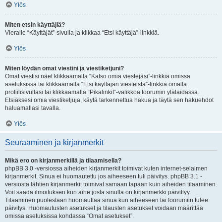
Ylös
Miten etsin käyttäjiä?
Vieraile “Käyttäjät”-sivulla ja klikkaa “Etsi käyttäjä”-linkkiä.
Ylös
Miten löydän omat viestini ja viestiketjuni?
Omat viestisi näet klikkaamalla “Katso omia viestejäsi”-linkkiä omissa
asetuksissa tai klikkaamalla “Etsi käyttäjän viesteistä”-linkkiä omalla
profiilisivullasi tai klikkaamalla “Pikalinkit”-valikkoa foorumin ylälaidassa.
Etsiäksesi omia viestiketjuja, käytä tarkennettua hakua ja täytä sen hakuehdot
haluamallasi tavalla.
Ylös
Seuraaminen ja kirjanmerkit
Mikä ero on kirjanmerkillä ja tilaamisella?
phpBB 3.0 -versiossa aiheiden kirjanmerkit toimivat kuten internet-selaimen
kirjanmerkit. Sinua ei huomautettu jos aiheeseen tuli päivitys. phpBB 3.1 -
versiosta lähtien kirjanmerkit toimivat samaan tapaan kuin aiheiden tilaaminen.
Voit saada ilmoituksen kun aihe josta sinulla on kirjanmerkki päivittyy.
Tilaaminen puolestaan huomauttaa sinua kun aiheeseen tai foorumiin tulee
päivitys. Huomautusten asetukset ja tilausten asetukset voidaan määrittää
omissa asetuksissa kohdassa “Omat asetukset”.