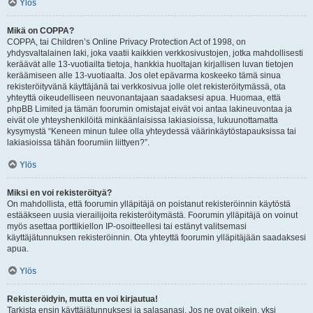
Ylös
Mikä on COPPA?
COPPA, tai Children’s Online Privacy Protection Act of 1998, on
yhdysvaltalainen laki, joka vaatii kaikkien verkkosivustojen, jotka mahdollisesti
keräävät alle 13-vuotiailta tietoja, hankkia huoltajan kirjallisen luvan tietojen
keräämiseen alle 13-vuotiaalta. Jos olet epävarma koskeeko tämä sinua
rekisteröityvänä käyttäjänä tai verkkosivua jolle olet rekisteröitymässä, ota
yhteyttä oikeudelliseen neuvonantajaan saadaksesi apua. Huomaa, että
phpBB Limited ja tämän foorumin omistajat eivät voi antaa lakineuvontaa ja
eivät ole yhteyshenkilöitä minkäänlaisissa lakiasioissa, lukuunottamatta
kysymystä “Keneen minun tulee olla yhteydessä väärinkäytöstapauksissa tai
lakiasioissa tähän foorumiin liittyen?”.
Ylös
Miksi en voi rekisteröityä?
On mahdollista, että foorumin ylläpitäjä on poistanut rekisteröinnin käytöstä
estääkseen uusia vierailijoita rekisteröitymästä. Foorumin ylläpitäjä on voinut
myös asettaa porttikiellon IP-osoitteellesi tai estänyt valitsemasi
käyttäjätunnuksen rekisteröinnin. Ota yhteyttä foorumin ylläpitäjään saadaksesi
apua.
Ylös
Rekisteröidyin, mutta en voi kirjautua!
Tarkista ensin käyttäjätunnuksesi ja salasanasi. Jos ne ovat oikein, yksi