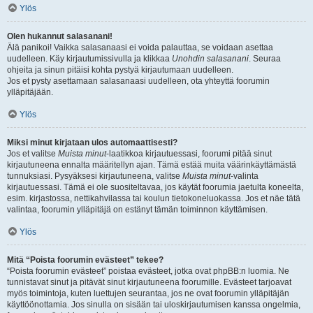
Ylös
Olen hukannut salasanani!
Älä panikoi! Vaikka salasanaasi ei voida palauttaa, se voidaan asettaa
uudelleen. Käy kirjautumissivulla ja klikkaa
Unohdin salasanani
. Seuraa
ohjeita ja sinun pitäisi kohta pystyä kirjautumaan uudelleen.
Jos et pysty asettamaan salasanaasi uudelleen, ota yhteyttä foorumin
ylläpitäjään.
Ylös
Miksi minut kirjataan ulos automaattisesti?
Jos et valitse
Muista minut
-laatikkoa kirjautuessasi, foorumi pitää sinut
kirjautuneena ennalta määritellyn ajan. Tämä estää muita väärinkäyttämästä
tunnuksiasi. Pysyäksesi kirjautuneena, valitse
Muista minut
-valinta
kirjautuessasi. Tämä ei ole suositeltavaa, jos käytät foorumia jaetulta koneelta,
esim. kirjastossa, nettikahvilassa tai koulun tietokoneluokassa. Jos et näe tätä
valintaa, foorumin ylläpitäjä on estänyt tämän toiminnon käyttämisen.
Ylös
Mitä “Poista foorumin evästeet” tekee?
“Poista foorumin evästeet” poistaa evästeet, jotka ovat phpBB:n luomia. Ne
tunnistavat sinut ja pitävät sinut kirjautuneena foorumille. Evästeet tarjoavat
myös toimintoja, kuten luettujen seurantaa, jos ne ovat foorumin ylläpitäjän
käyttöönottamia. Jos sinulla on sisään tai uloskirjautumisen kanssa ongelmia,