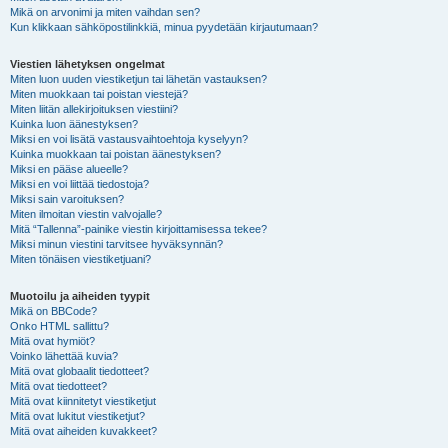
Mikä on arvonimi ja miten vaihdan sen?
Kun klikkaan sähköpostilinkkiä, minua pyydetään kirjautumaan?
Viestien lähetyksen ongelmat
Miten luon uuden viestiketjun tai lähetän vastauksen?
Miten muokkaan tai poistan viestejä?
Miten liitän allekirjoituksen viestiini?
Kuinka luon äänestyksen?
Miksi en voi lisätä vastausvaihtoehtoja kyselyyn?
Kuinka muokkaan tai poistan äänestyksen?
Miksi en pääse alueelle?
Miksi en voi liittää tiedostoja?
Miksi sain varoituksen?
Miten ilmoitan viestin valvojalle?
Mitä “Tallenna”-painike viestin kirjoittamisessa tekee?
Miksi minun viestini tarvitsee hyväksynnän?
Miten tönäisen viestiketjuani?
Muotoilu ja aiheiden tyypit
Mikä on BBCode?
Onko HTML sallittu?
Mitä ovat hymiöt?
Voinko lähettää kuvia?
Mitä ovat globaalit tiedotteet?
Mitä ovat tiedotteet?
Mitä ovat kiinnitetyt viestiketjut
Mitä ovat lukitut viestiketjut?
Mitä ovat aiheiden kuvakkeet?