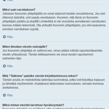
Ylös
Miksi sain varoituksen?
Jokaisen foorumin ylläpitäjällä on omat säännöt heidän sivustollensa. Jos olet
rikkonut sääntöä, voit saada varoituksen. Huomioi, että tämä on foorumin
ylläpitäjän päätös ja phpBB Limitedillä ei ole sivustolla annettavien varoitusten
kanssa mitään tekemistä. Ota yhteyttä foorumin ylläpitäjään, jos olet epävarma
annetun varoituksen syystä.
Ylös
Miten ilmoitan viestin valvojalle?
Jos foorumin ylläpitäjä on sallinut sen, sinun pitäisi nähdä raportointipainike
viestin yhteydessä. Tämän klikkaaminen vie sinut viestin raportoinnin
vaiheiden läpi.
Ylös
Mitä “Tallenna”-painike viestin kirjoittamisessa tekee?
Tämän avulla on mahdollista tallentaa luonnoksia, jotka voit kirjoittaa loppuun
ja lähettää myöhemmin. Avataksesi tallennetun luonnoksen, vieraile komissa
asetuksissa.
Ylös
Miksi minun viestini tarvitsee hyväksynnän?