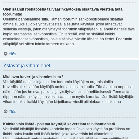
Olen saanut roskapostia tai väärinkäytöksiä sisältäviä viestejä tältä
foorumilta!
Olemme pahoillamme siitä. Tämän foorumin sähköpostilomake sisältää
ominaisuuksia, jotka yrittävät estää ja seurata käyttäjiä, jotka lähettävät
sellaisia viestejä, joten ota yhteyttä foorumin ylläpitäjään ja lähetä hänelle täysi
kopio saamastasi sähköpostista. On tärkeää, että se sisältää kaikki
otsaketiedot sähköpostista, jotka sisältävät viestin lähettäjän tiedot. Foorumin
ylläpitäjä voi sitten toimia tarpeen mukaan.
Ylös
Ystävät ja vihamiehet
Mitä ovat kaveri ja vihamieslistat?
Voit käyttää näitä listoja muiden foorumin käyttäjien organisointiin.
Kaverilistalle lisätään käyttäjiä omien asetusten kautta. Tämä auttaa nopeasti
näkemään jos he ovat paikalla ja yksityisviestien lähettämisessä. Teemasta
riippuen näiden käyttäjien viestit saatetaan myös korostaa. Jos lisäät käyttäjän
vihamieheksi, kaikki käyttäjän kirjoittamat viestit piilotetaan oletuksena.
Ylös
Kuinka voin lisätä / poistaa käyttäjiä kavereista tai vihamiehistä
Voit lisätä käyttäjiä listoihisi kahdella tapaa. Jokaisen käyttäjän profiilissa on
linkki jonka kautta voit lisätä heidät joko kavereihin tai vihamiehiin.