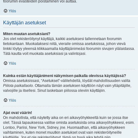
foorumin evästeiden poistaminen voi auttaa.
Ylös
Käyttäjän asetukset
Miten muutan asetuksiani?
Jos olet rekisteröitynyt käyttäjä, kaikki asetuksesi tallennetaan foorumin
tietokantaan. Muokataksesi niitä, vieraile omissa asetuksissa, johon vievä
linkki löytyy yleensä klikkaamalla käyttäjänimeäsi foorumin sivujen ylälaidassa.
Tätä kautta voit muokata asetuksiasi ja valintojasi.
Ylös
Kuinka estän käyttäjänimeni näkymisen paikalla olevissa käyttäjissä?
Omissa asetuksissasi, “Asetukset”-välilehdellä, löydät mahdollisuuden valita
Piilota paikallaolo
. Ottamalla tämän asetuksen käyttöön näyt vain ylläpitäjille,
valvojille ja itsellesi. Sinut lasketaan piilossa oleviin käyttäjiin.
Ylös
Ajat ovat väärin!
On mahdollista, että näytetty aika on eri aikavyöhykkeeltä kuin se jossa itse
olet. Tässä tapauksessa valitse omista asetuksista oma aikavyöhykkeesi, esim.
Lontoo, Pariisi, New York, Sidney, jne. Huomaathan, että aikavyöhykkeen
vaihtaminen, kuten monet muutkin asetukset ovat vain rekisteröityneille
käyttäjille. Jos et ole rekisteröitynyt, tämä on hyvä aika tehdä niin.