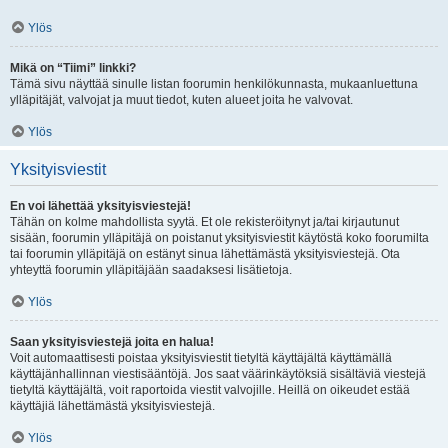
Ylös
Mikä on “Tiimi” linkki?
Tämä sivu näyttää sinulle listan foorumin henkilökunnasta, mukaanluettuna
ylläpitäjät, valvojat ja muut tiedot, kuten alueet joita he valvovat.
Ylös
Yksityisviestit
En voi lähettää yksityisviestejä!
Tähän on kolme mahdollista syytä. Et ole rekisteröitynyt ja/tai kirjautunut
sisään, foorumin ylläpitäjä on poistanut yksityisviestit käytöstä koko foorumilta
tai foorumin ylläpitäjä on estänyt sinua lähettämästä yksityisviestejä. Ota
yhteyttä foorumin ylläpitäjään saadaksesi lisätietoja.
Ylös
Saan yksityisviestejä joita en halua!
Voit automaattisesti poistaa yksityisviestit tietyltä käyttäjältä käyttämällä
käyttäjänhallinnan viestisääntöjä. Jos saat väärinkäytöksiä sisältäviä viestejä
tietyltä käyttäjältä, voit raportoida viestit valvojille. Heillä on oikeudet estää
käyttäjiä lähettämästä yksityisviestejä.
Ylös