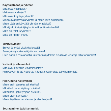
Käyttäjätasot ja ryhmät
Mitä ovat ylläpitäjät?
Mitä ovatr valvojat?
Mitä ovat käyttäjäryhmät?
Missä ovat käyttäjäryhmät ja miten liityn sellaiseen?
Miten pääsen käyttäjäryhmän johtajaksi?
Miksi jotkut käyttäjäryhmät näkyvät eri väreillä?
Mikä on “oletusryhmä”?
Mikä on “Tiimi” linkki?
Yksityisviestit
En voi lähettää yksityisviestejä!
Saan yksityisviestejä joita en halua!
Olen saanut roskapostia tai väärinkäytöksiä sisältäviä viestejä tältä foorumilta!
Ystävät ja vihamiehet
Mitä ovat kaveri ja vihamieslistat?
Kuinka voin lisätä / poistaa käyttäjiä kavereista tai vihamiehistä
Foorumilta hakeminen
Miten etsin alueelta tai alueilta?
Miksi hakuni ei löytänyt mitään?
Miksi haku johti tyhjään sivuun!?
Miten etsin käyttäjiä?
Miten löydän omat viestini ja viestiketjuni?
Seuraaminen ja kirjanmerkit