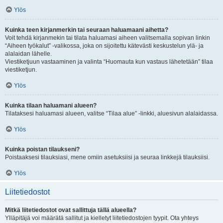
Ylös
Kuinka teen kirjanmerkin tai seuraan haluamaani aihetta?
Voit tehdä kirjanmekin tai tilata haluamasi aiheen valitsemalla sopivan linkin
“Aiheen työkalut” -valikossa, joka on sijoitettu kätevästi keskustelun ylä- ja
alalaidan lähelle.
Viestiketjuun vastaaminen ja valinta “Huomauta kun vastaus lähetetään” tilaa
viestiketjun.
Ylös
Kuinka tilaan haluamani alueen?
Tilataksesi haluamasi alueen, valitse “Tilaa alue” -linkki, aluesivun alalaidassa.
Ylös
Kuinka poistan tilaukseni?
Poistaaksesi tilauksiasi, mene omiin asetuksiisi ja seuraa linkkejä tilauksiisi.
Ylös
Liitetiedostot
Mitkä liitetiedostot ovat sallittuja tällä alueella?
Ylläpitäjä voi määrätä sallitut ja kielletyt liitetiedostojen tyypit. Ota yhteys