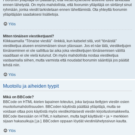
Foorumin ylläpitäjä on päättänyt, että viestit kyseiselle alueelle tulee tarkastaa
ennen lähetystä. On myös mahdollista, että foorumin ylläpitäjä on siirtänyt sinut
ryhmään, jonka viestit tarkistetaan ennen lähettämistä. Ota yhteyttä foorumin
ylläpitäjään saadaksesi lisätietoja.
Ylös
Miten tönäisen viestiketjuani?
Klikkaamalla “Tönaise viestiä” -linkkiä, kun katselet sitä, voit “tönäistä”
viestiketjua alueen ensimmäisen sivun yläosaan. Jos et näe tätä, viestiketjujen
tönäiseminen ei ole sallittua tai aika joka viestiketjujen tönäisemisen välillä
vaaditaan ei ole vielä kulunut. On myös mahdollista nostaa viestiketjua
vastaamalla siihen, mutta varmista että noudatat foorumin sääntöjä jos päätät
tehdä niin.
Ylös
Muotoilu ja aiheiden tyypit
Mikä on BBCode?
BBCode on HTML-kielen tapainen toteutus, joka tarjoaa tiettyjen viestin osien
muotoilumahdollisuuden. BBCoden käytöstä päättää ylläpitäjä, mutta se
voidaan ottaa pois käytöstä myös viestikohtaisesti viestin kirjoituslomakkeella.
BBCode itsessään on HTML:n kaltainen, mutta tagit käyttävät < ja > merkkien
sijaan hakasulkuja [ ja ]. BBCoden oppaan löydät viestinlähetyssivun kautta.
Ylös