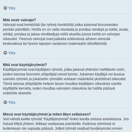
Ylös
Mitä ovatr valvojat?
Valvojat ovat henkilöitä (tai ryhmä henkilöitä) jotka katsovat foorumeiden
perään päivittäin. Heillä on on valta muokata ja poistaa viestejä ja lukita, avata,
siirtää, poistaa ja jakaa viestiketjuja niillä alueilla joissa heillä on valvojan
oikeudet. Yleensä valvojat ovat paikalla estämässä aiheen vierestä
keskustelua tai hyvien tapojen vastaisen materiaalin lähettämistä.
Ylös
Mitä ovat käyttäjäryhmät?
Käyttäjäryhmät ovat käyttäjien ryhmiä, jotka jakavat yhteisön hallittaviin osiin,
joiden kanssa foorumin ylläpitäjät voivat toimia. Jokainen käyttäjä voi kuulua
useisiin ryhmiin ja jokaiselle ryhmälle voidaan määritellä yksilölliset oikeudet.
Tämä tarjoaa ylläpitäjille helpon tavan muuttaa käyttäjien oikeuksia useille
käyttäjille kerralla, kuten muuttaa valvojien oikeuksia tai hallita pääsyä
suljetulle alueelle.
Ylös
Missä ovat käyttäjäryhmät ja miten liityn sellaiseen?
Voit nähdä kaikki ryhmät “Käyttäjäryhmät”-linkin kautta omissa asetuksissa. Jos
haluat liittyä yhteen, klikkaa vastaavaa painiketta. Kaikissa ryhmissä ei
kuitenkaan ole vapaata pääsyä. Jotkut ryhmät vaativat hyväksynnän ennen