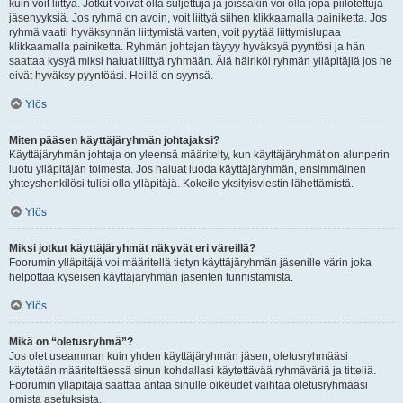
kuin voit liittyä. Jotkut voivat olla suljettuja ja joissakin voi olla jopa piilotettuja
jäsenyyksiä. Jos ryhmä on avoin, voit liittyä siihen klikkaamalla painiketta. Jos
ryhmä vaatii hyväksynnän liittymistä varten, voit pyytää liittymislupaa
klikkaamalla painiketta. Ryhmän johtajan täytyy hyväksyä pyyntösi ja hän
saattaa kysyä miksi haluat liittyä ryhmään. Älä häiriköi ryhmän ylläpitäjiä jos he
eivät hyväksy pyyntöäsi. Heillä on syynsä.
Ylös
Miten pääsen käyttäjäryhmän johtajaksi?
Käyttäjäryhmän johtaja on yleensä määritelty, kun käyttäjäryhmät on alunperin
luotu ylläpitäjän toimesta. Jos haluat luoda käyttäjäryhmän, ensimmäinen
yhteyshenkilösi tulisi olla ylläpitäjä. Kokeile yksityisviestin lähettämistä.
Ylös
Miksi jotkut käyttäjäryhmät näkyvät eri väreillä?
Foorumin ylläpitäjä voi määritellä tietyn käyttäjäryhmän jäsenille värin joka
helpottaa kyseisen käyttäjäryhmän jäsenten tunnistamista.
Ylös
Mikä on “oletusryhmä”?
Jos olet useamman kuin yhden käyttäjäryhmän jäsen, oletusryhmääsi
käytetään määriteltäessä sinun kohdallasi käytettävää ryhmäväriä ja titteliä.
Foorumin ylläpitäjä saattaa antaa sinulle oikeudet vaihtaa oletusryhmääsi
omista asetuksista.