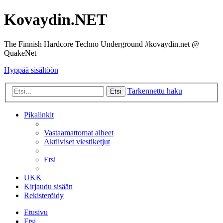
Kovaydin.NET
The Finnish Hardcore Techno Underground #kovaydin.net @
QuakeNet
Hyppää sisältöön
Tarkennettu haku
Etsi
Pikalinkit
Vastaamattomat aiheet
Aktiiviset viestiketjut
Etsi
UKK
Kirjaudu sisään
Rekisteröidy
Etusivu
Etsi