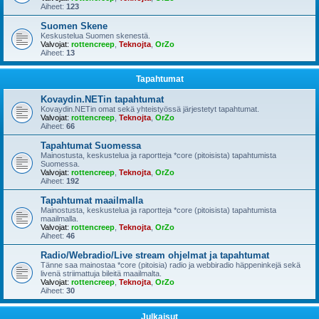
Aiheet:
123
Suomen Skene
Keskustelua Suomen skenestä.
Valvojat:
rottencreep
,
Teknojta
,
OrZo
Aiheet:
13
Tapahtumat
Kovaydin.NETin tapahtumat
Kovaydin.NETin omat sekä yhteistyössä järjestetyt tapahtumat.
Valvojat:
rottencreep
,
Teknojta
,
OrZo
Aiheet:
66
Tapahtumat Suomessa
Mainostusta, keskustelua ja raportteja *core (pitoisista) tapahtumista
Suomessa.
Valvojat:
rottencreep
,
Teknojta
,
OrZo
Aiheet:
192
Tapahtumat maailmalla
Mainostusta, keskustelua ja raportteja *core (pitoisista) tapahtumista
maailmalla.
Valvojat:
rottencreep
,
Teknojta
,
OrZo
Aiheet:
46
Radio/Webradio/Live stream ohjelmat ja tapahtumat
Tänne saa mainostaa *core (pitoisia) radio ja webbiradio häppeninkejä sekä
livenä striimattuja bileitä maailmalta.
Valvojat:
rottencreep
,
Teknojta
,
OrZo
Aiheet:
30
Julkaisut