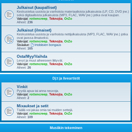
Julkaisut (kaupalliset)
Keskustelua uusista ja vanhoista materiaalisista julkaisuista (LP, CD, DVD jne.)
sekä digitaalisista julkaisuista (MP3, FLAC, WAV jne.) jotka ovat kaupan.
Valvojat:
rottencreep
,
Teknojta
,
OrZo
Aiheet:
236
Julkaisut (ilmaiset)
Keskustelua uusista ja vanhoista nettijulkaisuista (MP3, FLAC, WAV jne.) jotka
ovat jaossa ilmaiseksi.
Valvojat:
rottencreep
,
Teknojta
,
OrZo
Sisäalue:
Irtobiisien bongaus
Aiheet:
165
Osta/Myy/Vaihda
Levyt ja muut aiheeseen liittyvät.
Valvojat:
rottencreep
,
Teknojta
,
OrZo
Aiheet:
26
Dj:t ja liveartistit
Vinkit
Pyydä apua tai anna neuvoja.
Valvojat:
rottencreep
,
Teknojta
,
OrZo
Aiheet:
2
Mixaukset ja setit
Täällä voi jakaa omia tai muiden settejä.
Valvojat:
rottencreep
,
Teknojta
,
OrZo
Aiheet:
109
Musiikin tekeminen