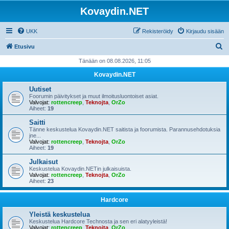
Kovaydin.NET
UKK
Rekisteröidy
Kirjaudu sisään
E
Etusivu
t
Tänään on 08.08.2026, 11:05
s
Kovaydin.NET
i
Uutiset
Foorumin päivitykset ja muut ilmoitusluontoiset asiat.
Valvojat:
rottencreep
,
Teknojta
,
OrZo
Aiheet:
19
Saitti
Tänne keskustelua Kovaydin.NET saitista ja foorumista. Parannusehdotuksia
jne...
Valvojat:
rottencreep
,
Teknojta
,
OrZo
Aiheet:
19
Julkaisut
Keskustelua Kovaydin.NETin julkaisuista.
Valvojat:
rottencreep
,
Teknojta
,
OrZo
Aiheet:
23
Hardcore
Yleistä keskustelua
Keskustelua Hardcore Technosta ja sen eri alatyyleistä!
Valvojat:
rottencreep
,
Teknojta
,
OrZo