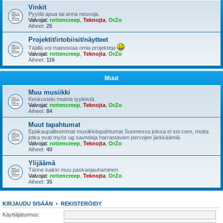
Vinkit
Pyydä apua tai anna neuvoja.
Valvojat:
rottencreep
,
Teknojta
,
OrZo
Aiheet:
25
Projektit/irtobiisit/näytteet
Täällä voi mainostaa omia projekteja
Valvojat:
rottencreep
,
Teknojta
,
OrZo
Aiheet:
116
Muut
Muu musiikki
Keskustelu muista tyyleistä.
Valvojat:
rottencreep
,
Teknojta
,
OrZo
Aiheet:
84
Muut tapahtumat
Epäkaupallisemmat musiikkitapahtumat Suomessa joissa ei soi core, mutta
jotka ovat myös ug saundeja harrastavien pervojen järkkäämiä.
Valvojat:
rottencreep
,
Teknojta
,
OrZo
Aiheet:
40
Ylijäämä
Tänne kaikki muu paskanjauhaminen.
Valvojat:
rottencreep
,
Teknojta
,
OrZo
Aiheet:
35
KIRJAUDU SISÄÄN
•
REKISTERÖIDY
Käyttäjätunnus: