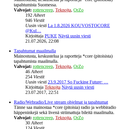
tapahtumista Suomessa.
Valvojat:
rottencreep
,
Teknojta
,
OrZo
192
Aiheet
946
Viestit
Uusin viesti
La 1.8.2026 KOUVOSTOCORE
@Kul…
Kirjoittaja
PUKE
Näytä uusin viesti
21.07.2026, 22:08
Tapahtumat maailmalla
Mainostusta, keskustelua ja raportteja *core (pitoisista)
tapahtumista maailmalla.
Valvojat:
rottencreep
,
Teknojta
,
OrZo
46
Aiheet
254
Viestit
Uusin viesti
23.9.2017 So Fucking Future: …
Kirjoittaja
Teknojta
Näytä uusin viesti
23.07.2017, 22:51
Radio/Webradio/Live stream ohjelmat ja tapahtumat
Tänne saa mainostaa *core (pitoisia) radio ja webbiradio
häppeninkejä sekä livenä striimattuja bileitä maailmalta.
Valvojat:
rottencreep
,
Teknojta
,
OrZo
30
Aiheet
124
Viestit