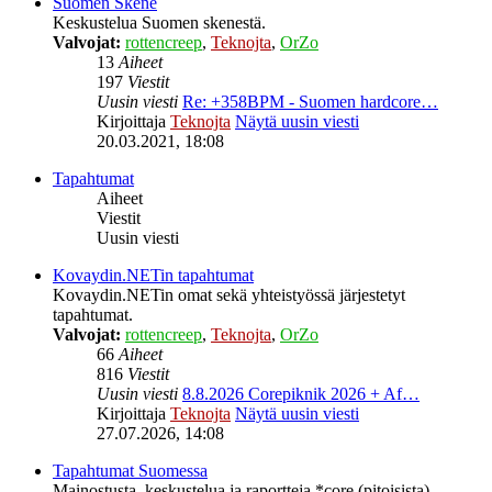
Suomen Skene
Keskustelua Suomen skenestä.
Valvojat:
rottencreep
,
Teknojta
,
OrZo
13
Aiheet
197
Viestit
Uusin viesti
Re: +358BPM - Suomen hardcore…
Kirjoittaja
Teknojta
Näytä uusin viesti
20.03.2021, 18:08
Tapahtumat
Aiheet
Viestit
Uusin viesti
Kovaydin.NETin tapahtumat
Kovaydin.NETin omat sekä yhteistyössä järjestetyt
tapahtumat.
Valvojat:
rottencreep
,
Teknojta
,
OrZo
66
Aiheet
816
Viestit
Uusin viesti
8.8.2026 Corepiknik 2026 + Af…
Kirjoittaja
Teknojta
Näytä uusin viesti
27.07.2026, 14:08
Tapahtumat Suomessa
Mainostusta, keskustelua ja raportteja *core (pitoisista)