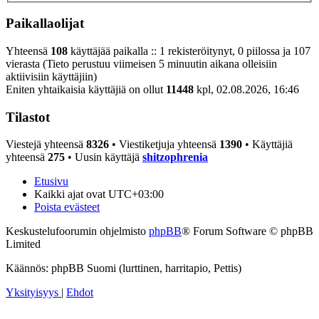
Paikallaolijat
Yhteensä
108
käyttäjää paikalla :: 1 rekisteröitynyt, 0 piilossa ja 107
vierasta (Tieto perustuu viimeisen 5 minuutin aikana olleisiin
aktiivisiin käyttäjiin)
Eniten yhtaikaisia käyttäjiä on ollut
11448
kpl, 02.08.2026, 16:46
Tilastot
Viestejä yhteensä
8326
• Viestiketjuja yhteensä
1390
• Käyttäjiä
yhteensä
275
• Uusin käyttäjä
shitzophrenia
Etusivu
Kaikki ajat ovat
UTC+03:00
Poista evästeet
Keskustelufoorumin ohjelmisto
phpBB
® Forum Software © phpBB
Limited
Käännös: phpBB Suomi (lurttinen, harritapio, Pettis)
Yksityisyys
|
Ehdot