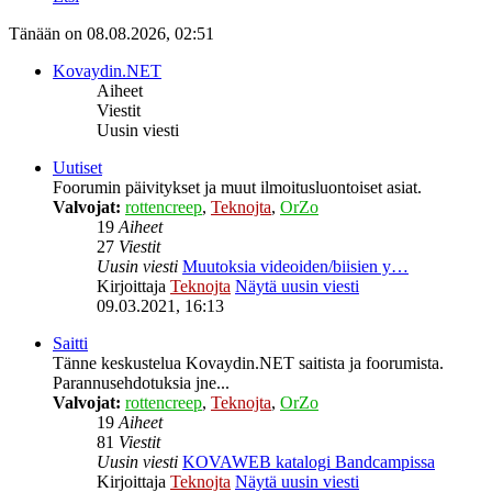
Tänään on 08.08.2026, 02:51
Kovaydin.NET
Aiheet
Viestit
Uusin viesti
Uutiset
Foorumin päivitykset ja muut ilmoitusluontoiset asiat.
Valvojat:
rottencreep
,
Teknojta
,
OrZo
19
Aiheet
27
Viestit
Uusin viesti
Muutoksia videoiden/biisien y…
Kirjoittaja
Teknojta
Näytä uusin viesti
09.03.2021, 16:13
Saitti
Tänne keskustelua Kovaydin.NET saitista ja foorumista.
Parannusehdotuksia jne...
Valvojat:
rottencreep
,
Teknojta
,
OrZo
19
Aiheet
81
Viestit
Uusin viesti
KOVAWEB katalogi Bandcampissa
Kirjoittaja
Teknojta
Näytä uusin viesti