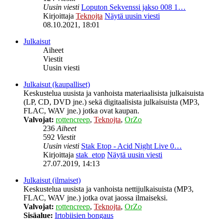
Uusin viesti
Loputon Sekvenssi jakso 008 1…
Kirjoittaja
Teknojta
Näytä uusin viesti
08.10.2021, 18:01
Julkaisut
Aiheet
Viestit
Uusin viesti
Julkaisut (kaupalliset)
Keskustelua uusista ja vanhoista materiaalisista julkaisuista
(LP, CD, DVD jne.) sekä digitaalisista julkaisuista (MP3,
FLAC, WAV jne.) jotka ovat kaupan.
Valvojat:
rottencreep
,
Teknojta
,
OrZo
236
Aiheet
592
Viestit
Uusin viesti
Stak Etop - Acid Night Live 0…
Kirjoittaja
stak_etop
Näytä uusin viesti
27.07.2019, 14:13
Julkaisut (ilmaiset)
Keskustelua uusista ja vanhoista nettijulkaisuista (MP3,
FLAC, WAV jne.) jotka ovat jaossa ilmaiseksi.
Valvojat:
rottencreep
,
Teknojta
,
OrZo
Sisäalue:
Irtobiisien bongaus