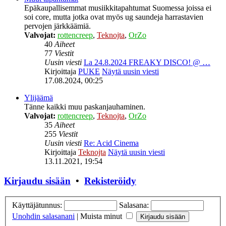
Epäkaupallisemmat musiikkitapahtumat Suomessa joissa ei
soi core, mutta jotka ovat myös ug saundeja harrastavien
pervojen järkkäämiä.
Valvojat:
rottencreep
,
Teknojta
,
OrZo
40
Aiheet
77
Viestit
Uusin viesti
La 24.8.2024 FREAKY DISCO! @ …
Kirjoittaja
PUKE
Näytä uusin viesti
17.08.2024, 00:25
Ylijäämä
Tänne kaikki muu paskanjauhaminen.
Valvojat:
rottencreep
,
Teknojta
,
OrZo
35
Aiheet
255
Viestit
Uusin viesti
Re: Acid Cinema
Kirjoittaja
Teknojta
Näytä uusin viesti
13.11.2021, 19:54
Kirjaudu sisään
•
Rekisteröidy
Käyttäjätunnus:
Salasana:
Unohdin salasanani
|
Muista minut