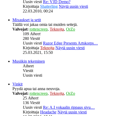
Uusin viesti
Re: VJD Demo?
Kirjoittaja
Shatterling
Näytä uusin viesti
22.03.2010, 00:24
Mixaukset ja setit
Täällä voi jakaa omia tai muiden settejä.
Valvojat:
rottencreep
,
Teknojta
,
OrZo
109
Aiheet
280
Viestit
Uusin viesti
Razor Edge Presents Artskorps…
Kirjoittaja
Teknojta
Näytä uusin viesti
25.03.2021, 15:50
Musiikin tekeminen
Aiheet
Viestit
Uusin viesti
Vinkit
Pyydä apua tai anna neuvoja.
Valvojat:
rottencreep
,
Teknojta
,
OrZo
25
Aiheet
136
Viestit
Uusin viesti
Re: A.I vokaalin rippaus sivu…
Kirjoittaja
Headache
Näytä uusin viesti