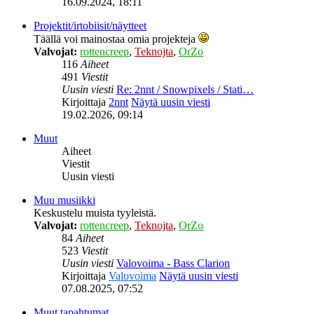
16.09.2024, 18:11
Projektit/irtobiisit/näytteet
Täällä voi mainostaa omia projekteja
Valvojat:
rottencreep
,
Teknojta
,
OrZo
116
Aiheet
491
Viestit
Uusin viesti
Re: 2nnt / Snowpixels / Stati…
Kirjoittaja
2nnt
Näytä uusin viesti
19.02.2026, 09:14
Muut
Aiheet
Viestit
Uusin viesti
Muu musiikki
Keskustelu muista tyyleistä.
Valvojat:
rottencreep
,
Teknojta
,
OrZo
84
Aiheet
523
Viestit
Uusin viesti
Valovoima - Bass Clarion
Kirjoittaja
Valovoima
Näytä uusin viesti
07.08.2025, 07:52
Muut tapahtumat