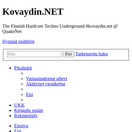
Kovaydin.NET
The Finnish Hardcore Techno Underground #kovaydin.net @
QuakeNet
Hyppää sisältöön
Tarkennettu haku
Etsi
Pikalinkit
Vastaamattomat aiheet
Aktiiviset viestiketjut
Etsi
UKK
Kirjaudu sisään
Rekisteröidy
Etusivu
Etsi