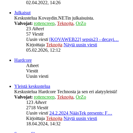
02.04.2022, 14:26
Julkaisut
Keskustelua Kovaydin.NETin julkaisuista.
Valvojat:
rottencreep
,
Teknojta
,
OrZo
23
Aiheet
57
Viestit
Uusin viesti
[KOVAWEB22] sepsis23 - decayi…
Kirjoittaja
Teknojta
Näytä uusin viesti
05.02.2026, 12:12
Hardcore
Aiheet
Viestit
Uusin viesti
Yleistä keskustelua
Keskustelua Hardcore Technosta ja sen eri alatyyleistä!
Valvojat:
rottencreep
,
Teknojta
,
OrZo
123
Aiheet
2718
Viestit
Uusin viesti
24.2.2024 NääsTek presents: F…
Kirjoittaja
Teknojta
Näytä uusin viesti
18.04.2024, 14:32