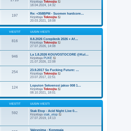
2718
s
N
Kirjoittaja
Teknojta
e
i
ä
18.04.2024, 14:32
s
n
y
t
v
t
i
Re: +358BPM - Suomen hardcore…
i
197
ä
N
Kirjoittaja
Teknojta
e
u
ä
20.03.2021, 18:08
s
u
y
t
s
t
i
i
ä
VIESTIT
UUSIN VIESTI
n
u
v
u
8.8.2026 Corepiknik 2026 + Af…
i
816
s
N
Kirjoittaja
Teknojta
e
i
ä
27.07.2026, 14:08
s
n
y
t
v
t
i
La 1.8.2026 KOUVOSTOCORE @Kul…
i
946
ä
N
Kirjoittaja
PUKE
e
u
ä
21.07.2026, 22:08
s
u
y
t
s
t
i
23.9.2017 So Fucking Future: …
i
254
ä
N
Kirjoittaja
Teknojta
n
u
ä
23.07.2017, 22:51
v
u
y
i
s
t
e
Loputon Sekvenssi jakso 008 1…
i
124
ä
s
N
Kirjoittaja
Teknojta
n
u
t
ä
08.10.2021, 18:01
v
u
i
y
i
s
t
e
i
ä
s
VIESTIT
UUSIN VIESTI
n
u
t
v
u
i
Stak Etop - Acid Night Live 0…
i
592
s
N
Kirjoittaja
stak_etop
e
i
ä
27.07.2019, 14:13
s
n
y
t
v
t
i
i
ä
Valovoima - Konepaja
e