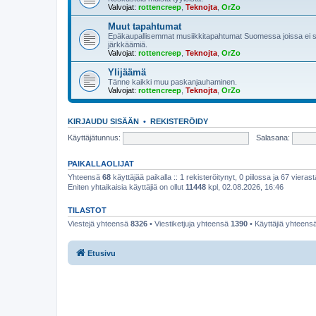
Valvojat:
rottencreep
,
Teknojta
,
OrZo
Muut tapahtumat
Epäkaupallisemmat musiikkitapahtumat Suomessa joissa ei so
järkkäämiä.
Valvojat:
rottencreep
,
Teknojta
,
OrZo
Ylijäämä
Tänne kaikki muu paskanjauhaminen.
Valvojat:
rottencreep
,
Teknojta
,
OrZo
KIRJAUDU SISÄÄN
•
REKISTERÖIDY
Käyttäjätunnus:
Salasana:
PAIKALLAOLIJAT
Yhteensä
68
käyttäjää paikalla :: 1 rekisteröitynyt, 0 piilossa ja 67 vierast
Eniten yhtaikaisia käyttäjiä on ollut
11448
kpl, 02.08.2026, 16:46
TILASTOT
Viestejä yhteensä
8326
• Viestiketjuja yhteensä
1390
• Käyttäjiä yhteens
Etusivu