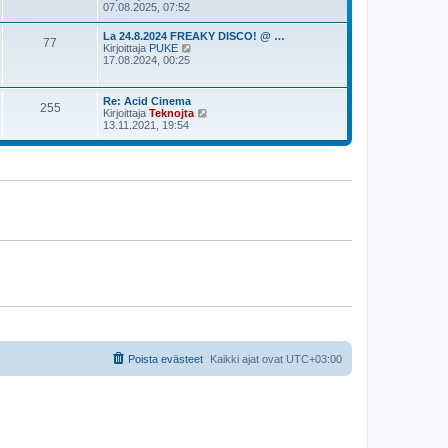
i
ä
07.08.2025, 07:52
s
n
y
t
v
t
i
La 24.8.2024 FREAKY DISCO! @ …
i
77
ä
N
Kirjoittaja
PUKE
e
u
ä
17.08.2024, 00:25
s
u
y
t
s
t
i
i
ä
Re: Acid Cinema
n
255
u
N
Kirjoittaja
Teknojta
v
u
ä
13.11.2021, 19:54
i
s
y
e
i
t
s
n
ä
t
v
u
i
i
u
e
s
s
i
t
n
i
v
i
e
s
t
i
Poista evästeet
Kaikki ajat ovat
UTC+03:00