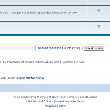
40
i core, mutta jotka ovat myös ug saundeja harrastavien pervojen
35
Unohdin salasanani
|
Muista minut
a (Tieto perustuu viimeisen 5 minuutin aikana olleisiin aktiivisiin käyttäjiin)
ä
275
• Uusin käyttäjä
shitzophrenia
Keskustelufoorumin ohjelmisto
phpBB
® Forum Software © phpBB Limited
Käännös: phpBB Suomi (lurttinen, harritapio, Pettis)
Yksityisyys
|
Ehdot