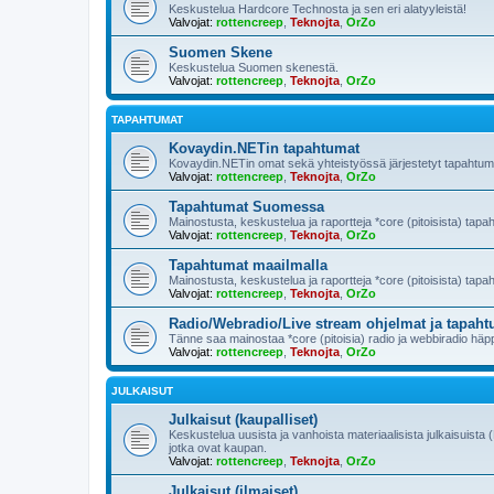
Keskustelua Hardcore Technosta ja sen eri alatyyleistä!
Valvojat:
rottencreep
,
Teknojta
,
OrZo
Suomen Skene
Keskustelua Suomen skenestä.
Valvojat:
rottencreep
,
Teknojta
,
OrZo
TAPAHTUMAT
Kovaydin.NETin tapahtumat
Kovaydin.NETin omat sekä yhteistyössä järjestetyt tapahtum
Valvojat:
rottencreep
,
Teknojta
,
OrZo
Tapahtumat Suomessa
Mainostusta, keskustelua ja raportteja *core (pitoisista) ta
Valvojat:
rottencreep
,
Teknojta
,
OrZo
Tapahtumat maailmalla
Mainostusta, keskustelua ja raportteja *core (pitoisista) tapa
Valvojat:
rottencreep
,
Teknojta
,
OrZo
Radio/Webradio/Live stream ohjelmat ja tapaht
Tänne saa mainostaa *core (pitoisia) radio ja webbiradio häppe
Valvojat:
rottencreep
,
Teknojta
,
OrZo
JULKAISUT
Julkaisut (kaupalliset)
Keskustelua uusista ja vanhoista materiaalisista julkaisuista 
jotka ovat kaupan.
Valvojat:
rottencreep
,
Teknojta
,
OrZo
Julkaisut (ilmaiset)