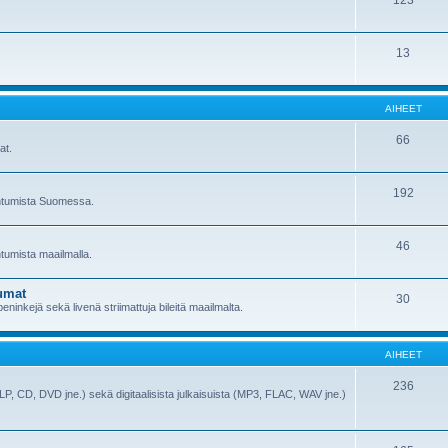
123
13
AIHEET
66
at.
192
pahtumista Suomessa.
46
htumista maailmalla.
umat
30
ninkejä sekä livenä striimattuja bileitä maailmalta.
AIHEET
236
(LP, CD, DVD jne.) sekä digitaalisista julkaisuista (MP3, FLAC, WAV jne.)