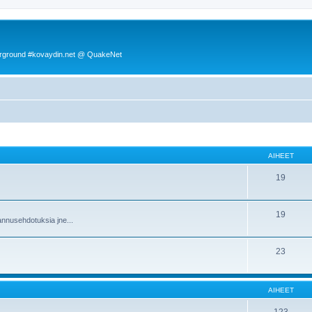
rground #kovaydin.net @ QuakeNet
AIHEET
19
19
nnusehdotuksia jne...
23
AIHEET