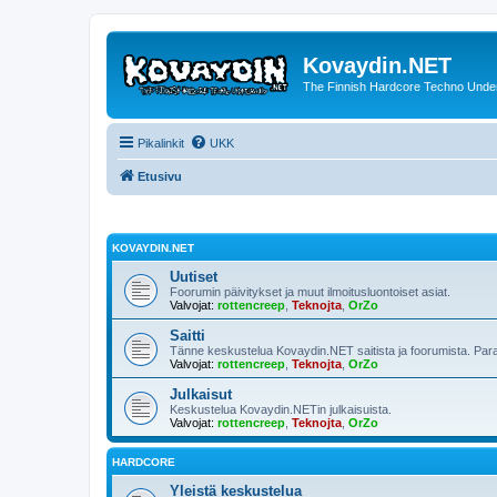
Kovaydin.NET
The Finnish Hardcore Techno Unde
Pikalinkit
UKK
Etusivu
KOVAYDIN.NET
Uutiset
Foorumin päivitykset ja muut ilmoitusluontoiset asiat.
Valvojat:
rottencreep
,
Teknojta
,
OrZo
Saitti
Tänne keskustelua Kovaydin.NET saitista ja foorumista. Para
Valvojat:
rottencreep
,
Teknojta
,
OrZo
Julkaisut
Keskustelua Kovaydin.NETin julkaisuista.
Valvojat:
rottencreep
,
Teknojta
,
OrZo
HARDCORE
Yleistä keskustelua