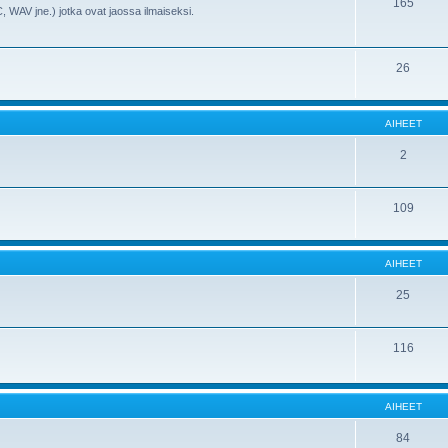
165
, WAV jne.) jotka ovat jaossa ilmaiseksi.
26
AIHEET
2
109
AIHEET
25
116
AIHEET
84