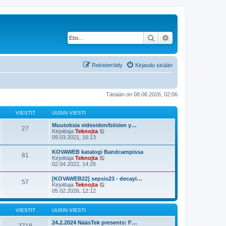
Etsi
Tarkennettu haku
Rekisteröidy
Kirjaudu sisään
Tänään on 08.08.2026, 02:06
VIESTIT
UUSIN VIESTI
Muutoksia videoiden/biisien y…
27
N
Kirjoittaja
Teknojta
ä
09.03.2021, 16:13
y
t
KOVAWEB katalogi Bandcampissa
81
ä
N
Kirjoittaja
Teknojta
u
ä
02.04.2022, 14:26
u
y
s
t
[KOVAWEB22] sepsis23 - decayi…
i
57
ä
N
Kirjoittaja
Teknojta
n
u
ä
05.02.2026, 12:12
v
u
y
i
s
t
e
i
ä
s
VIESTIT
UUSIN VIESTI
n
u
t
v
u
i
24.2.2024 NääsTek presents: F…
i