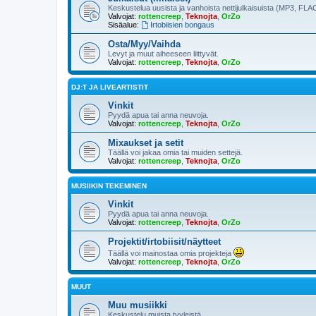
Keskustelua uusista ja vanhoista nettijulkaisuista (MP3, FLAC
Valvojat:
rottencreep
,
Teknojta
,
OrZo
Sisäalue:
Irtobiisien bongaus
Osta/Myy/Vaihda
Levyt ja muut aiheeseen liittyvät.
Valvojat:
rottencreep
,
Teknojta
,
OrZo
DJ:T JA LIVEARTISTIT
Vinkit
Pyydä apua tai anna neuvoja.
Valvojat:
rottencreep
,
Teknojta
,
OrZo
Mixaukset ja setit
Täällä voi jakaa omia tai muiden settejä.
Valvojat:
rottencreep
,
Teknojta
,
OrZo
MUSIIKIN TEKEMINEN
Vinkit
Pyydä apua tai anna neuvoja.
Valvojat:
rottencreep
,
Teknojta
,
OrZo
Projektit/irtobiisit/näytteet
Täällä voi mainostaa omia projekteja
Valvojat:
rottencreep
,
Teknojta
,
OrZo
MUUT
Muu musiikki
Keskustelu muista tyyleistä.