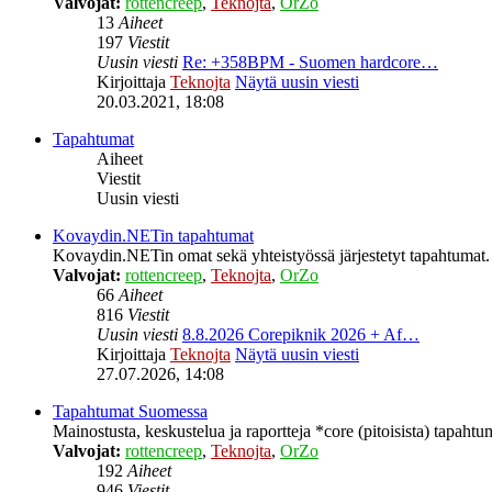
Valvojat:
rottencreep
,
Teknojta
,
OrZo
13
Aiheet
197
Viestit
Uusin viesti
Re: +358BPM - Suomen hardcore…
Kirjoittaja
Teknojta
Näytä uusin viesti
20.03.2021, 18:08
Tapahtumat
Aiheet
Viestit
Uusin viesti
Kovaydin.NETin tapahtumat
Kovaydin.NETin omat sekä yhteistyössä järjestetyt tapahtumat.
Valvojat:
rottencreep
,
Teknojta
,
OrZo
66
Aiheet
816
Viestit
Uusin viesti
8.8.2026 Corepiknik 2026 + Af…
Kirjoittaja
Teknojta
Näytä uusin viesti
27.07.2026, 14:08
Tapahtumat Suomessa
Mainostusta, keskustelua ja raportteja *core (pitoisista) tapaht
Valvojat:
rottencreep
,
Teknojta
,
OrZo
192
Aiheet
946
Viestit