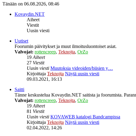
Tänään on 06.08.2026, 08:46
Kovaydin.NET
Aiheet
Viestit
Uusin viesti
Uutiset
Foorumin päivitykset ja muut ilmoitusluontoiset asiat.
Valvojat:
rottencreep
,
Teknojta
,
OrZo
19
Aiheet
27
Viestit
Uusin viesti
Muutoksia videoiden/biisien y…
Kirjoittaja
Teknojta
Näytä uusin viesti
09.03.2021, 16:13
Saitti
Tänne keskustelua Kovaydin.NET saitista ja foorumista. Parann
Valvojat:
rottencreep
,
Teknojta
,
OrZo
19
Aiheet
81
Viestit
Uusin viesti
KOVAWEB katalogi Bandcampissa
Kirjoittaja
Teknojta
Näytä uusin viesti
02.04.2022, 14:26