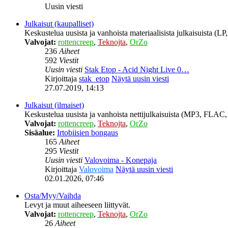
Uusin viesti
Julkaisut (kaupalliset)
Keskustelua uusista ja vanhoista materiaalisista julkaisuista (
Valvojat:
rottencreep
,
Teknojta
,
OrZo
236
Aiheet
592
Viestit
Uusin viesti
Stak Etop - Acid Night Live 0…
Kirjoittaja
stak_etop
Näytä uusin viesti
27.07.2019, 14:13
Julkaisut (ilmaiset)
Keskustelua uusista ja vanhoista nettijulkaisuista (MP3, FLAC, 
Valvojat:
rottencreep
,
Teknojta
,
OrZo
Sisäalue:
Irtobiisien bongaus
165
Aiheet
295
Viestit
Uusin viesti
Valovoima - Konepaja
Kirjoittaja
Valovoima
Näytä uusin viesti
02.01.2026, 07:46
Osta/Myy/Vaihda
Levyt ja muut aiheeseen liittyvät.
Valvojat:
rottencreep
,
Teknojta
,
OrZo
26
Aiheet