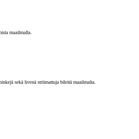
mista maailmalla.
nkejä sekä livenä striimattuja bileitä maailmalta.