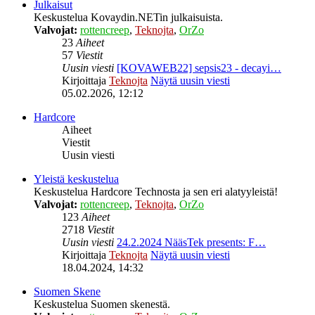
Julkaisut
Keskustelua Kovaydin.NETin julkaisuista.
Valvojat:
rottencreep
,
Teknojta
,
OrZo
23
Aiheet
57
Viestit
Uusin viesti
[KOVAWEB22] sepsis23 - decayi…
Kirjoittaja
Teknojta
Näytä uusin viesti
05.02.2026, 12:12
Hardcore
Aiheet
Viestit
Uusin viesti
Yleistä keskustelua
Keskustelua Hardcore Technosta ja sen eri alatyyleistä!
Valvojat:
rottencreep
,
Teknojta
,
OrZo
123
Aiheet
2718
Viestit
Uusin viesti
24.2.2024 NääsTek presents: F…
Kirjoittaja
Teknojta
Näytä uusin viesti
18.04.2024, 14:32
Suomen Skene
Keskustelua Suomen skenestä.