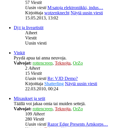
57
Viestit
Uusin viesti
M:satoja elektroniikki, indus…
Kirjoittaja
wotzenknecht
Näytä uusin viesti
15.05.2013, 13:02
Dj:t ja liveartistit
Aiheet
Viestit
Uusin viesti
Vinkit
Pyydä apua tai anna neuvoja.
Valvojat:
rottencreep
,
Teknojta
,
OrZo
2
Aiheet
15
Viestit
Uusin viesti
Re: VJD Demo?
Kirjoittaja
Shatterling
Näytä uusin viesti
22.03.2010, 00:24
Mixaukset ja setit
Täällä voi jakaa omia tai muiden settejä.
Valvojat:
rottencreep
,
Teknojta
,
OrZo
109
Aiheet
280
Viestit
Uusin viesti
Razor Edge Presents Artskorps…