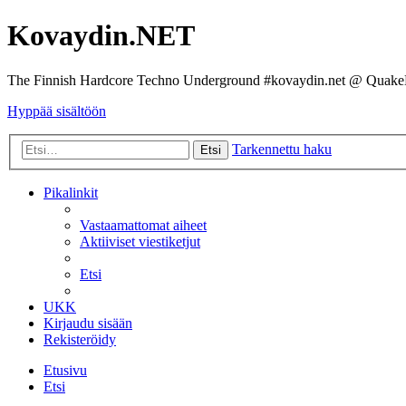
Kovaydin.NET
The Finnish Hardcore Techno Underground #kovaydin.net @ Quake
Hyppää sisältöön
Tarkennettu haku
Etsi
Pikalinkit
Vastaamattomat aiheet
Aktiiviset viestiketjut
Etsi
UKK
Kirjaudu sisään
Rekisteröidy
Etusivu
Etsi