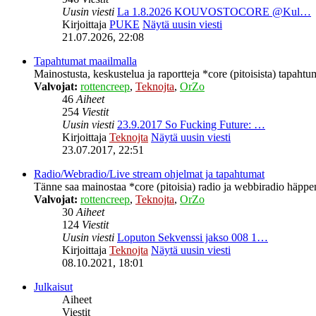
Uusin viesti
La 1.8.2026 KOUVOSTOCORE @Kul…
Kirjoittaja
PUKE
Näytä uusin viesti
21.07.2026, 22:08
Tapahtumat maailmalla
Mainostusta, keskustelua ja raportteja *core (pitoisista) tapahtu
Valvojat:
rottencreep
,
Teknojta
,
OrZo
46
Aiheet
254
Viestit
Uusin viesti
23.9.2017 So Fucking Future: …
Kirjoittaja
Teknojta
Näytä uusin viesti
23.07.2017, 22:51
Radio/Webradio/Live stream ohjelmat ja tapahtumat
Tänne saa mainostaa *core (pitoisia) radio ja webbiradio häppeni
Valvojat:
rottencreep
,
Teknojta
,
OrZo
30
Aiheet
124
Viestit
Uusin viesti
Loputon Sekvenssi jakso 008 1…
Kirjoittaja
Teknojta
Näytä uusin viesti
08.10.2021, 18:01
Julkaisut
Aiheet
Viestit