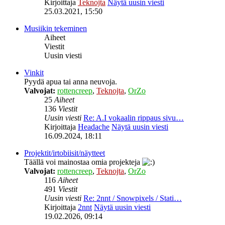
Kirjoittaja
Teknojta
Näytä uusin viesti
25.03.2021, 15:50
Musiikin tekeminen
Aiheet
Viestit
Uusin viesti
Vinkit
Pyydä apua tai anna neuvoja.
Valvojat:
rottencreep
,
Teknojta
,
OrZo
25
Aiheet
136
Viestit
Uusin viesti
Re: A.I vokaalin rippaus sivu…
Kirjoittaja
Headache
Näytä uusin viesti
16.09.2024, 18:11
Projektit/irtobiisit/näytteet
Täällä voi mainostaa omia projekteja
Valvojat:
rottencreep
,
Teknojta
,
OrZo
116
Aiheet
491
Viestit
Uusin viesti
Re: 2nnt / Snowpixels / Stati…
Kirjoittaja
2nnt
Näytä uusin viesti
19.02.2026, 09:14