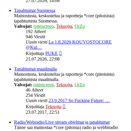
27.07.2026, 14:08
viesti
Tapahtumat Suomessa
Mainostusta, keskustelua ja raportteja *core (pitoisista)
tapahtumista Suomessa.
Valvojat:
rottencreep
,
Teknojta
,
OrZo
192
Aiheet
946
Viestit
Uusin viesti
La 1.8.2026 KOUVOSTOCORE
@Kul…
Näytä
Kirjoittaja
PUKE
uusin
21.07.2026, 22:08
viesti
Tapahtumat maailmalla
Mainostusta, keskustelua ja raportteja *core (pitoisista)
tapahtumista maailmalla.
Valvojat:
rottencreep
,
Teknojta
,
OrZo
46
Aiheet
254
Viestit
Uusin viesti
23.9.2017 So Fucking Future: …
Näytä
Kirjoittaja
Teknojta
uusin
23.07.2017, 22:51
viesti
Radio/Webradio/Live stream ohjelmat ja tapahtumat
Tänne saa mainostaa *core (pitoisia) radio ja webbiradio