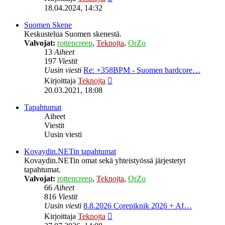
uusin
18.04.2024, 14:32
viesti
Suomen Skene
Keskustelua Suomen skenestä.
Valvojat:
rottencreep
,
Teknojta
,
OrZo
13
Aiheet
197
Viestit
Uusin viesti
Re: +358BPM - Suomen hardcore…
Näytä
Kirjoittaja
Teknojta
uusin
20.03.2021, 18:08
viesti
Tapahtumat
Aiheet
Viestit
Uusin viesti
Kovaydin.NETin tapahtumat
Kovaydin.NETin omat sekä yhteistyössä järjestetyt
tapahtumat.
Valvojat:
rottencreep
,
Teknojta
,
OrZo
66
Aiheet
816
Viestit
Uusin viesti
8.8.2026 Corepiknik 2026 + Af…
Näytä
Kirjoittaja
Teknojta
uusin