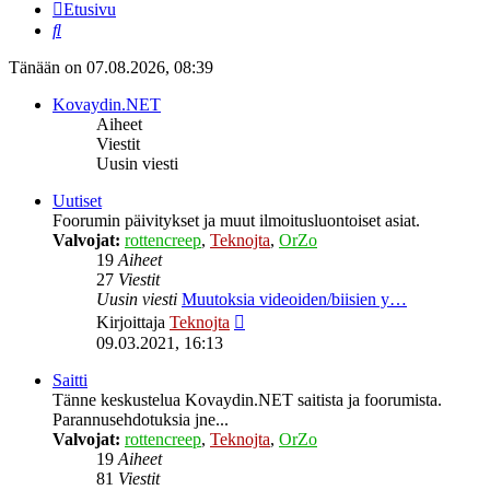
Etusivu
Etsi
Tänään on 07.08.2026, 08:39
Kovaydin.NET
Aiheet
Viestit
Uusin viesti
Uutiset
Foorumin päivitykset ja muut ilmoitusluontoiset asiat.
Valvojat:
rottencreep
,
Teknojta
,
OrZo
19
Aiheet
27
Viestit
Uusin viesti
Muutoksia videoiden/biisien y…
Näytä
Kirjoittaja
Teknojta
uusin
09.03.2021, 16:13
viesti
Saitti
Tänne keskustelua Kovaydin.NET saitista ja foorumista.
Parannusehdotuksia jne...
Valvojat:
rottencreep
,
Teknojta
,
OrZo
19
Aiheet
81
Viestit