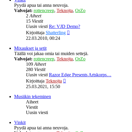
Pyydä apua tai anna neuvoja.
Valvojat:
rottencreep
,
Teknojta
,
OrZo
2
Aiheet
15
Viestit
Uusin viesti
Re: VJD Demo?
Näytä
Kirjoittaja
Shatterling
uusin
22.03.2010, 00:24
viesti
Mixaukset ja setit
Täällä voi jakaa omia tai muiden settejä.
Valvojat:
rottencreep
,
Teknojta
,
OrZo
109
Aiheet
280
Viestit
Uusin viesti
Razor Edge Presents Artskorps…
Näytä
Kirjoittaja
Teknojta
uusin
25.03.2021, 15:50
viesti
Musiikin tekeminen
Aiheet
Viestit
Uusin viesti
Vinkit
Pyydä apua tai anna neuvoja.