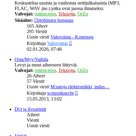
Keskustelua uusista ja vanhoista nettijulkaisuista (MP3,
FLAC, WAV jne.) jotka ovat jaossa ilmaiseksi.
Valvojat:
rottencreep
,
Teknojta
,
OrZo
Sisäalue:
Irtobiisien bongaus
165
Aiheet
295
Viestit
Uusin viesti
Valovoima - Konepaja
Näytä
Kirjoittaja
Valovoima
uusin
02.01.2026, 07:46
viesti
Osta/Myy/Vaihda
Levyt ja muut aiheeseen liittyvät.
Valvojat:
rottencreep
,
Teknojta
,
OrZo
26
Aiheet
57
Viestit
Uusin viesti
M:satoja elektroniikki, indus…
Näytä
Kirjoittaja
wotzenknecht
uusin
15.05.2013, 13:02
viesti
Dj:t ja liveartistit
Aiheet
Viestit
Uusin viesti
Vinkit