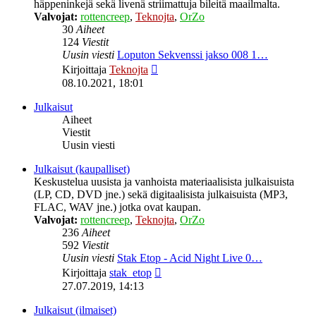
häppeninkejä sekä livenä striimattuja bileitä maailmalta.
Valvojat:
rottencreep
,
Teknojta
,
OrZo
30
Aiheet
124
Viestit
Uusin viesti
Loputon Sekvenssi jakso 008 1…
Näytä
Kirjoittaja
Teknojta
uusin
08.10.2021, 18:01
viesti
Julkaisut
Aiheet
Viestit
Uusin viesti
Julkaisut (kaupalliset)
Keskustelua uusista ja vanhoista materiaalisista julkaisuista
(LP, CD, DVD jne.) sekä digitaalisista julkaisuista (MP3,
FLAC, WAV jne.) jotka ovat kaupan.
Valvojat:
rottencreep
,
Teknojta
,
OrZo
236
Aiheet
592
Viestit
Uusin viesti
Stak Etop - Acid Night Live 0…
Näytä
Kirjoittaja
stak_etop
uusin
27.07.2019, 14:13
viesti
Julkaisut (ilmaiset)