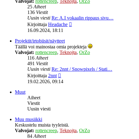
Valvojat:
rottencreep
,
Teknojta
,
OrZo
25
Aiheet
136
Viestit
Uusin viesti
Re: A.I vokaalin rippaus sivu…
Näytä
Kirjoittaja
Headache
uusin
16.09.2024, 18:11
viesti
Projektit/irtobiisit/näytteet
Täällä voi mainostaa omia projekteja
Valvojat:
rottencreep
,
Teknojta
,
OrZo
116
Aiheet
491
Viestit
Uusin viesti
Re: 2nnt / Snowpixels / Stati…
Näytä
Kirjoittaja
2nnt
uusin
19.02.2026, 09:14
viesti
Muut
Aiheet
Viestit
Uusin viesti
Muu musiikki
Keskustelu muista tyyleistä.
Valvojat:
rottencreep
,
Teknojta
,
OrZo
84
Aiheet