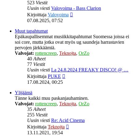
523
Viestit
Uusin viesti
Valovoima - Bass Clarion
Näytä
Kirjoittaja
Valovoima
uusin
07.08.2025, 07:52
viesti
Muut tapahtumat
Epäkaupallisemmat musiikkitapahtumat Suomessa joissa ei
soi core, mutta jotka ovat myös ug saundeja harrastavien
pervojen järkkäämiä.
Valvojat:
rottencreep
,
Teknojta
,
OrZo
40
Aiheet
77
Viestit
Uusin viesti
La 24.8.2024 FREAKY DISCO! @ …
Näytä
Kirjoittaja
PUKE
uusin
17.08.2024, 00:25
viesti
Ylijäämä
Tänne kaikki muu paskanjauhaminen.
Valvojat:
rottencreep
,
Teknojta
,
OrZo
35
Aiheet
255
Viestit
Uusin viesti
Re: Acid Cinema
Näytä
Kirjoittaja
Teknojta
uusin
13.11.2021, 19:54
viesti