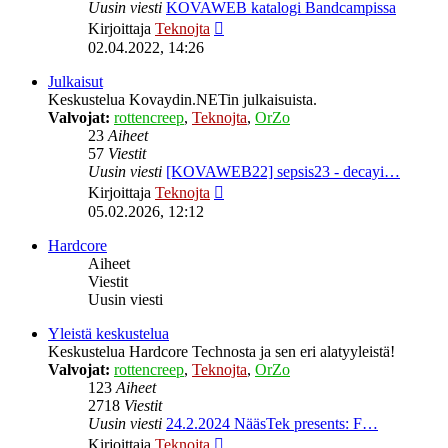
Uusin viesti
KOVAWEB katalogi Bandcampissa
Näytä
Kirjoittaja
Teknojta
uusin
02.04.2022, 14:26
viesti
Julkaisut
Keskustelua Kovaydin.NETin julkaisuista.
Valvojat:
rottencreep
,
Teknojta
,
OrZo
23
Aiheet
57
Viestit
Uusin viesti
[KOVAWEB22] sepsis23 - decayi…
Näytä
Kirjoittaja
Teknojta
uusin
05.02.2026, 12:12
viesti
Hardcore
Aiheet
Viestit
Uusin viesti
Yleistä keskustelua
Keskustelua Hardcore Technosta ja sen eri alatyyleistä!
Valvojat:
rottencreep
,
Teknojta
,
OrZo
123
Aiheet
2718
Viestit
Uusin viesti
24.2.2024 NääsTek presents: F…
Näytä
Kirjoittaja
Teknojta