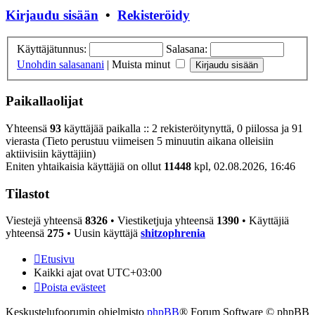
Kirjaudu sisään
•
Rekisteröidy
Käyttäjätunnus:
Salasana:
Unohdin salasanani
|
Muista minut
Paikallaolijat
Yhteensä
93
käyttäjää paikalla :: 2 rekisteröitynyttä, 0 piilossa ja 91
vierasta (Tieto perustuu viimeisen 5 minuutin aikana olleisiin
aktiivisiin käyttäjiin)
Eniten yhtaikaisia käyttäjiä on ollut
11448
kpl, 02.08.2026, 16:46
Tilastot
Viestejä yhteensä
8326
• Viestiketjuja yhteensä
1390
• Käyttäjiä
yhteensä
275
• Uusin käyttäjä
shitzophrenia
Etusivu
Kaikki ajat ovat
UTC+03:00
Poista evästeet
Keskustelufoorumin ohjelmisto
phpBB
® Forum Software © phpBB