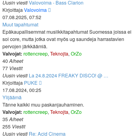
Uusin viesti
Valovoima - Bass Clarion
Näytä
Kirjoittaja
Valovoima
uusin
07.08.2025, 07:52
viesti
Muut tapahtumat
Epäkaupallisemmat musiikkitapahtumat Suomessa joissa ei
soi core, mutta jotka ovat myös ug saundeja harrastavien
pervojen järkkäämiä.
Valvojat:
rottencreep
,
Teknojta
,
OrZo
40
Aiheet
77
Viestit
Uusin viesti
La 24.8.2024 FREAKY DISCO! @ …
Näytä
Kirjoittaja
PUKE
uusin
17.08.2024, 00:25
viesti
Ylijäämä
Tänne kaikki muu paskanjauhaminen.
Valvojat:
rottencreep
,
Teknojta
,
OrZo
35
Aiheet
255
Viestit
Uusin viesti
Re: Acid Cinema