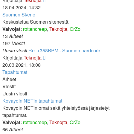
Kirjoittaja
Teknojta
uusin
18.04.2024, 14:32
viesti
Suomen Skene
Keskustelua Suomen skenestä.
Valvojat:
rottencreep
,
Teknojta
,
OrZo
13
Aiheet
197
Viestit
Uusin viesti
Re: +358BPM - Suomen hardcore…
Näytä
Kirjoittaja
Teknojta
uusin
20.03.2021, 18:08
viesti
Tapahtumat
Aiheet
Viestit
Uusin viesti
Kovaydin.NETin tapahtumat
Kovaydin.NETin omat sekä yhteistyössä järjestetyt
tapahtumat.
Valvojat:
rottencreep
,
Teknojta
,
OrZo
66
Aiheet