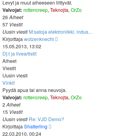
Levyt ja muut aiheeseen liittyvät.
Valvojat:
rottencreep
,
Teknojta
,
OrZo
26
Aiheet
57
Viestit
Uusin viesti
M:satoja elektroniikki, indus…
Näytä
Kirjoittaja
wotzenknecht
uusin
15.05.2013, 13:02
viesti
Dj:t ja liveartistit
Aiheet
Viestit
Uusin viesti
Vinkit
Pyydä apua tai anna neuvoja.
Valvojat:
rottencreep
,
Teknojta
,
OrZo
2
Aiheet
15
Viestit
Uusin viesti
Re: VJD Demo?
Näytä
Kirjoittaja
Shatterling
uusin
22.03.2010, 00:24