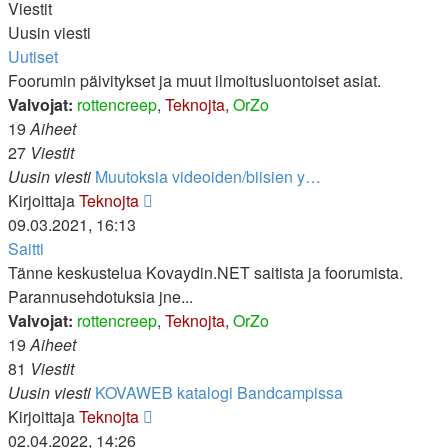
Viestit
Uusin viesti
Uutiset
Foorumin päivitykset ja muut ilmoitusluontoiset asiat.
Valvojat:
rottencreep
,
Teknojta
,
OrZo
19
Aiheet
27
Viestit
Uusin viesti
Muutoksia videoiden/biisien y…
Näytä
Kirjoittaja
Teknojta
uusin
09.03.2021, 16:13
viesti
Saitti
Tänne keskustelua Kovaydin.NET saitista ja foorumista.
Parannusehdotuksia jne...
Valvojat:
rottencreep
,
Teknojta
,
OrZo
19
Aiheet
81
Viestit
Uusin viesti
KOVAWEB katalogi Bandcampissa
Näytä
Kirjoittaja
Teknojta
uusin
02.04.2022, 14:26