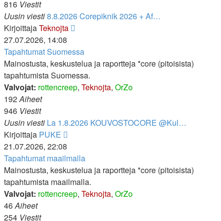
816
Viestit
Uusin viesti
8.8.2026 Corepiknik 2026 + Af…
Näytä
Kirjoittaja
Teknojta
uusin
27.07.2026, 14:08
viesti
Tapahtumat Suomessa
Mainostusta, keskustelua ja raportteja *core (pitoisista)
tapahtumista Suomessa.
Valvojat:
rottencreep
,
Teknojta
,
OrZo
192
Aiheet
946
Viestit
Uusin viesti
La 1.8.2026 KOUVOSTOCORE @Kul…
Näytä
Kirjoittaja
PUKE
uusin
21.07.2026, 22:08
viesti
Tapahtumat maailmalla
Mainostusta, keskustelua ja raportteja *core (pitoisista)
tapahtumista maailmalla.
Valvojat:
rottencreep
,
Teknojta
,
OrZo
46
Aiheet
254
Viestit