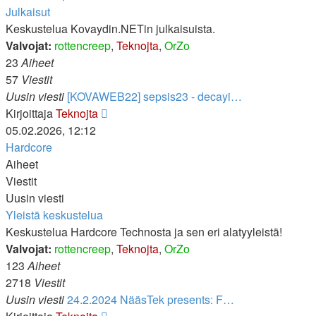
viesti
Julkaisut
Keskustelua Kovaydin.NETin julkaisuista.
Valvojat:
rottencreep
,
Teknojta
,
OrZo
23
Aiheet
57
Viestit
Uusin viesti
[KOVAWEB22] sepsis23 - decayi…
Näytä
Kirjoittaja
Teknojta
uusin
05.02.2026, 12:12
viesti
Hardcore
Aiheet
Viestit
Uusin viesti
Yleistä keskustelua
Keskustelua Hardcore Technosta ja sen eri alatyyleistä!
Valvojat:
rottencreep
,
Teknojta
,
OrZo
123
Aiheet
2718
Viestit
Uusin viesti
24.2.2024 NääsTek presents: F…
Näytä