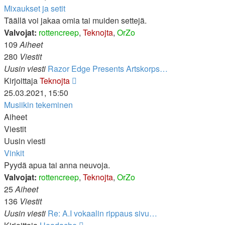
viesti
Mixaukset ja setit
Täällä voi jakaa omia tai muiden settejä.
Valvojat:
rottencreep
,
Teknojta
,
OrZo
109
Aiheet
280
Viestit
Uusin viesti
Razor Edge Presents Artskorps…
Näytä
Kirjoittaja
Teknojta
uusin
25.03.2021, 15:50
viesti
Musiikin tekeminen
Aiheet
Viestit
Uusin viesti
Vinkit
Pyydä apua tai anna neuvoja.
Valvojat:
rottencreep
,
Teknojta
,
OrZo
25
Aiheet
136
Viestit
Uusin viesti
Re: A.I vokaalin rippaus sivu…
Näytä