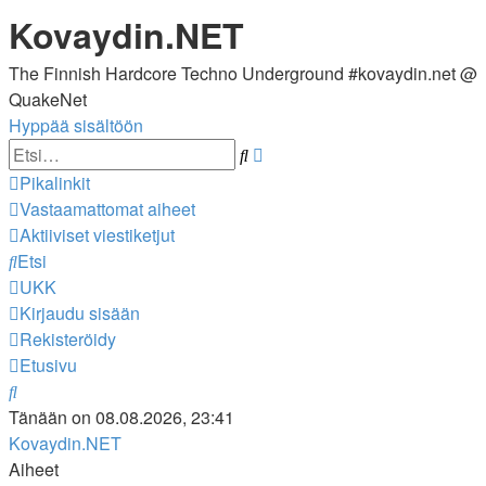
Kovaydin.NET
The Finnish Hardcore Techno Underground #kovaydin.net @
QuakeNet
Hyppää sisältöön
Tarkennettu
Etsi
haku
Pikalinkit
Vastaamattomat aiheet
Aktiiviset viestiketjut
Etsi
UKK
Kirjaudu sisään
Rekisteröidy
Etusivu
Etsi
Tänään on 08.08.2026, 23:41
Kovaydin.NET
Aiheet