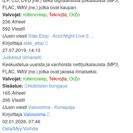
(LP, CD, DVD jne.) sekä digitaalisista julkaisuista (MP3,
FLAC, WAV jne.) jotka ovat kaupan.
Valvojat:
rottencreep
,
Teknojta
,
OrZo
236
Aiheet
592
Viestit
Uusin viesti
Stak Etop - Acid Night Live 0…
Näytä
Kirjoittaja
stak_etop
uusin
27.07.2019, 14:13
viesti
Julkaisut (ilmaiset)
Keskustelua uusista ja vanhoista nettijulkaisuista (MP3,
FLAC, WAV jne.) jotka ovat jaossa ilmaiseksi.
Valvojat:
rottencreep
,
Teknojta
,
OrZo
Sisäalue:
Irtobiisien bongaus
165
Aiheet
295
Viestit
Uusin viesti
Valovoima - Konepaja
Näytä
Kirjoittaja
Valovoima
uusin
02.01.2026, 07:46
viesti
Osta/Myy/Vaihda