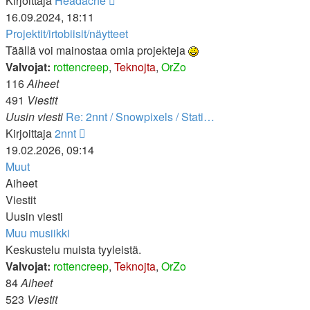
Kirjoittaja
Headache
uusin
16.09.2024, 18:11
viesti
Projektit/irtobiisit/näytteet
Täällä voi mainostaa omia projekteja
Valvojat:
rottencreep
,
Teknojta
,
OrZo
116
Aiheet
491
Viestit
Uusin viesti
Re: 2nnt / Snowpixels / Stati…
Näytä
Kirjoittaja
2nnt
uusin
19.02.2026, 09:14
viesti
Muut
Aiheet
Viestit
Uusin viesti
Muu musiikki
Keskustelu muista tyyleistä.
Valvojat:
rottencreep
,
Teknojta
,
OrZo
84
Aiheet
523
Viestit