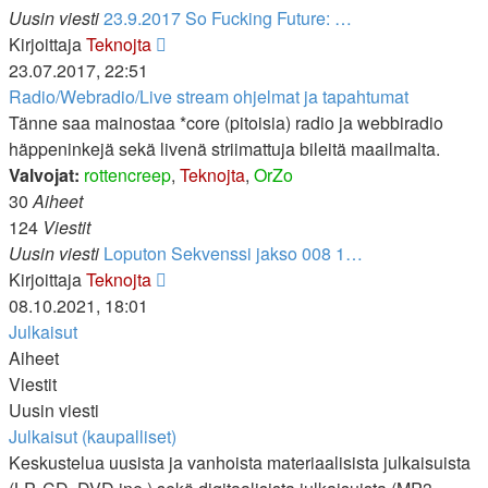
Uusin viesti
23.9.2017 So Fucking Future: …
Näytä
Kirjoittaja
Teknojta
uusin
23.07.2017, 22:51
viesti
Radio/Webradio/Live stream ohjelmat ja tapahtumat
Tänne saa mainostaa *core (pitoisia) radio ja webbiradio
häppeninkejä sekä livenä striimattuja bileitä maailmalta.
Valvojat:
rottencreep
,
Teknojta
,
OrZo
30
Aiheet
124
Viestit
Uusin viesti
Loputon Sekvenssi jakso 008 1…
Näytä
Kirjoittaja
Teknojta
uusin
08.10.2021, 18:01
viesti
Julkaisut
Aiheet
Viestit
Uusin viesti
Julkaisut (kaupalliset)
Keskustelua uusista ja vanhoista materiaalisista julkaisuista