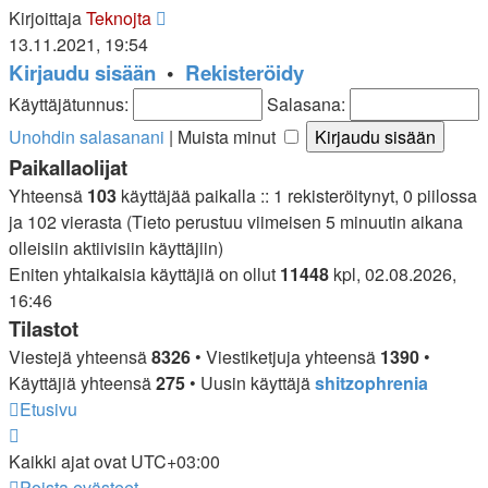
Näytä
Kirjoittaja
Teknojta
uusin
13.11.2021, 19:54
viesti
Kirjaudu sisään
•
Rekisteröidy
Käyttäjätunnus:
Salasana:
Unohdin salasanani
|
Muista minut
Paikallaolijat
Yhteensä
103
käyttäjää paikalla :: 1 rekisteröitynyt, 0 piilossa
ja 102 vierasta (Tieto perustuu viimeisen 5 minuutin aikana
olleisiin aktiivisiin käyttäjiin)
Eniten yhtaikaisia käyttäjiä on ollut
11448
kpl, 02.08.2026,
16:46
Tilastot
Viestejä yhteensä
8326
• Viestiketjuja yhteensä
1390
•
Käyttäjiä yhteensä
275
• Uusin käyttäjä
shitzophrenia
Etusivu
Kaikki ajat ovat
UTC+03:00
Poista evästeet