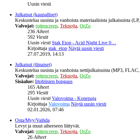
Uusin viesti
Julkaisut (kaupalliset)
Keskustelua uusista ja vanhoista materiaalisista julkaisuista (
Valvojat:
rottencreep
,
Teknojta
,
OrZo
236
Aiheet
592
Viestit
Uusin viesti
Stak Etop - Acid Night Live 0…
Kirjoittaja
stak_etop
Näytä uusin viesti
27.07.2019, 14:13
Julkaisut (ilmaiset)
Keskustelua uusista ja vanhoista nettijulkaisuista (MP3, FLAC, 
Valvojat:
rottencreep
,
Teknojta
,
OrZo
Sisäalue:
Irtobiisien bongaus
165
Aiheet
295
Viestit
Uusin viesti
Valovoima - Konepaja
Kirjoittaja
Valovoima
Näytä uusin viesti
02.01.2026, 07:46
Osta/Myy/Vaihda
Levyt ja muut aiheeseen liittyvät.
Valvojat:
rottencreep
,
Teknojta
,
OrZo
26
Aiheet