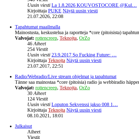
Uusin viesti
La 1.8.2026 KOUVOSTOCORE @Kul…
Kirjoittaja
PUKE
Näytä uusin viesti
21.07.2026, 22:08
Tapahtumat maailmalla
Mainostusta, keskustelua ja raportteja *core (pitoisista) tapahtu
Valvojat:
rottencreep
,
Teknojta
,
OrZo
46
Aiheet
254
Viestit
Uusin viesti
23.9.2017 So Fucking Future: …
Kirjoittaja
Teknojta
Näytä uusin viesti
23.07.2017, 22:51
Radio/Webradio/Live stream ohjelmat ja tapahtumat
Tänne saa mainostaa *core (pitoisia) radio ja webbiradio häppeni
Valvojat:
rottencreep
,
Teknojta
,
OrZo
30
Aiheet
124
Viestit
Uusin viesti
Loputon Sekvenssi jakso 008 1…
Kirjoittaja
Teknojta
Näytä uusin viesti
08.10.2021, 18:01
Julkaisut
Aiheet
Viestit