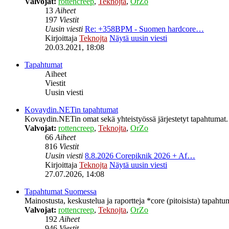
Valvojat:
rottencreep
,
Teknojta
,
OrZo
13
Aiheet
197
Viestit
Uusin viesti
Re: +358BPM - Suomen hardcore…
Kirjoittaja
Teknojta
Näytä uusin viesti
20.03.2021, 18:08
Tapahtumat
Aiheet
Viestit
Uusin viesti
Kovaydin.NETin tapahtumat
Kovaydin.NETin omat sekä yhteistyössä järjestetyt tapahtumat.
Valvojat:
rottencreep
,
Teknojta
,
OrZo
66
Aiheet
816
Viestit
Uusin viesti
8.8.2026 Corepiknik 2026 + Af…
Kirjoittaja
Teknojta
Näytä uusin viesti
27.07.2026, 14:08
Tapahtumat Suomessa
Mainostusta, keskustelua ja raportteja *core (pitoisista) tapaht
Valvojat:
rottencreep
,
Teknojta
,
OrZo
192
Aiheet
946
Viestit