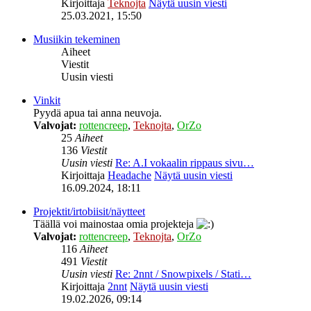
Kirjoittaja
Teknojta
Näytä uusin viesti
25.03.2021, 15:50
Musiikin tekeminen
Aiheet
Viestit
Uusin viesti
Vinkit
Pyydä apua tai anna neuvoja.
Valvojat:
rottencreep
,
Teknojta
,
OrZo
25
Aiheet
136
Viestit
Uusin viesti
Re: A.I vokaalin rippaus sivu…
Kirjoittaja
Headache
Näytä uusin viesti
16.09.2024, 18:11
Projektit/irtobiisit/näytteet
Täällä voi mainostaa omia projekteja
Valvojat:
rottencreep
,
Teknojta
,
OrZo
116
Aiheet
491
Viestit
Uusin viesti
Re: 2nnt / Snowpixels / Stati…
Kirjoittaja
2nnt
Näytä uusin viesti
19.02.2026, 09:14