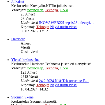
Julkaisut
Keskustelua Kovaydin.NETin julkaisuista.
Valvojat:
rottencreep
,
Teknojta
,
OrZo
23
Aiheet
57
Viestit
Uusin viesti
[KOVAWEB22] sepsis23 - decayi…
Kirjoittaja
Teknojta
Näytä uusin viesti
05.02.2026, 12:12
Hardcore
Aiheet
Viestit
Uusin viesti
Yleistä keskustelua
Keskustelua Hardcore Technosta ja sen eri alatyyleistä!
Valvojat:
rottencreep
,
Teknojta
,
OrZo
123
Aiheet
2718
Viestit
Uusin viesti
24.2.2024 NääsTek presents: F…
Kirjoittaja
Teknojta
Näytä uusin viesti
18.04.2024, 14:32
Suomen Skene
Keskustelua Suomen skenestä.