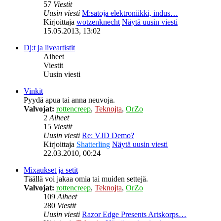
57
Viestit
Uusin viesti
M:satoja elektroniikki, indus…
Kirjoittaja
wotzenknecht
Näytä uusin viesti
15.05.2013, 13:02
Dj:t ja liveartistit
Aiheet
Viestit
Uusin viesti
Vinkit
Pyydä apua tai anna neuvoja.
Valvojat:
rottencreep
,
Teknojta
,
OrZo
2
Aiheet
15
Viestit
Uusin viesti
Re: VJD Demo?
Kirjoittaja
Shatterling
Näytä uusin viesti
22.03.2010, 00:24
Mixaukset ja setit
Täällä voi jakaa omia tai muiden settejä.
Valvojat:
rottencreep
,
Teknojta
,
OrZo
109
Aiheet
280
Viestit
Uusin viesti
Razor Edge Presents Artskorps…