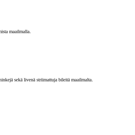
mista maailmalla.
nkejä sekä livenä striimattuja bileitä maailmalta.