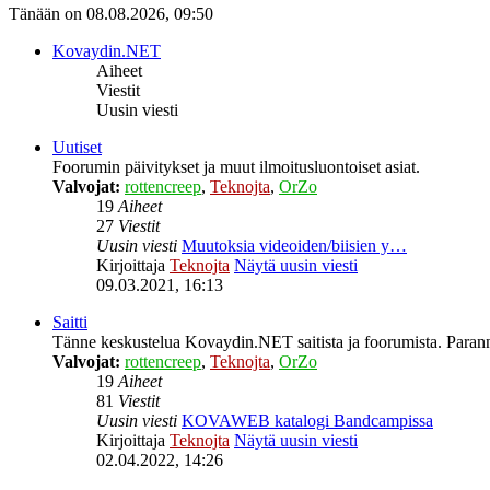
Tänään on 08.08.2026, 09:50
Kovaydin.NET
Aiheet
Viestit
Uusin viesti
Uutiset
Foorumin päivitykset ja muut ilmoitusluontoiset asiat.
Valvojat:
rottencreep
,
Teknojta
,
OrZo
19
Aiheet
27
Viestit
Uusin viesti
Muutoksia videoiden/biisien y…
Kirjoittaja
Teknojta
Näytä uusin viesti
09.03.2021, 16:13
Saitti
Tänne keskustelua Kovaydin.NET saitista ja foorumista. Parann
Valvojat:
rottencreep
,
Teknojta
,
OrZo
19
Aiheet
81
Viestit
Uusin viesti
KOVAWEB katalogi Bandcampissa
Kirjoittaja
Teknojta
Näytä uusin viesti
02.04.2022, 14:26