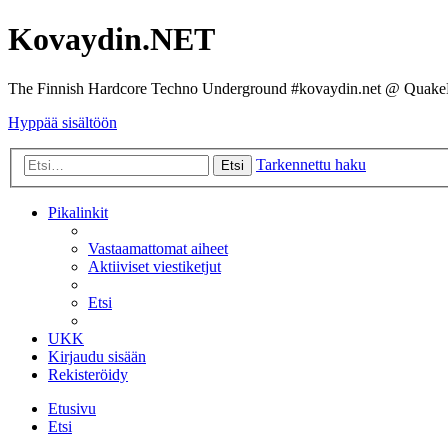
Kovaydin.NET
The Finnish Hardcore Techno Underground #kovaydin.net @ Quake
Hyppää sisältöön
Tarkennettu haku
Etsi
Pikalinkit
Vastaamattomat aiheet
Aktiiviset viestiketjut
Etsi
UKK
Kirjaudu sisään
Rekisteröidy
Etusivu
Etsi