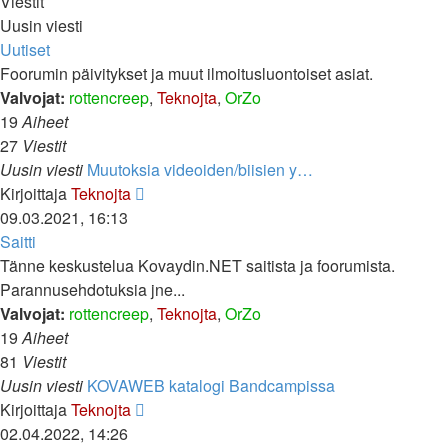
Viestit
Uusin viesti
Uutiset
Foorumin päivitykset ja muut ilmoitusluontoiset asiat.
Valvojat:
rottencreep
,
Teknojta
,
OrZo
19
Aiheet
27
Viestit
Uusin viesti
Muutoksia videoiden/biisien y…
Näytä
Kirjoittaja
Teknojta
uusin
09.03.2021, 16:13
viesti
Saitti
Tänne keskustelua Kovaydin.NET saitista ja foorumista.
Parannusehdotuksia jne...
Valvojat:
rottencreep
,
Teknojta
,
OrZo
19
Aiheet
81
Viestit
Uusin viesti
KOVAWEB katalogi Bandcampissa
Näytä
Kirjoittaja
Teknojta
uusin
02.04.2022, 14:26