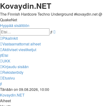
Kovaydin.NET
The Finnish Hardcore Techno Underground #kovaydin.net @
QuakeNet
Hyppää sisältöön
Tarkennettu
Etsi
haku
Pikalinkit
Vastaamattomat aiheet
Aktiiviset viestiketjut
Etsi
UKK
Kirjaudu sisään
Rekisteröidy
Etusivu
Etsi
Tänään on 09.08.2026, 10:00
Kovaydin.NET
Aiheet