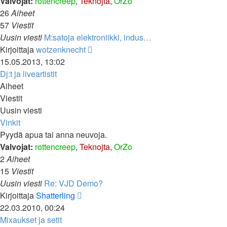
Valvojat:
rottencreep
,
Teknojta
,
OrZo
26
Aiheet
57
Viestit
Uusin viesti
M:satoja elektroniikki, indus…
Näytä
Kirjoittaja
wotzenknecht
uusin
15.05.2013, 13:02
viesti
Dj:t ja liveartistit
Aiheet
Viestit
Uusin viesti
Vinkit
Pyydä apua tai anna neuvoja.
Valvojat:
rottencreep
,
Teknojta
,
OrZo
2
Aiheet
15
Viestit
Uusin viesti
Re: VJD Demo?
Näytä
Kirjoittaja
Shatterling
uusin
22.03.2010, 00:24
viesti
Mixaukset ja setit