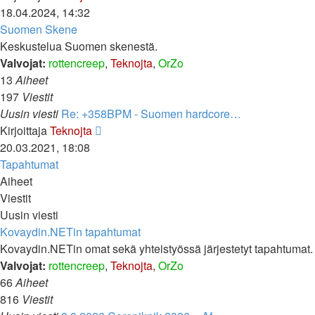
uusin
18.04.2024, 14:32
viesti
Suomen Skene
Keskustelua Suomen skenestä.
Valvojat:
rottencreep
,
Teknojta
,
OrZo
13
Aiheet
197
Viestit
Uusin viesti
Re: +358BPM - Suomen hardcore…
Näytä
Kirjoittaja
Teknojta
uusin
20.03.2021, 18:08
viesti
Tapahtumat
Aiheet
Viestit
Uusin viesti
Kovaydin.NETin tapahtumat
Kovaydin.NETin omat sekä yhteistyössä järjestetyt tapahtumat.
Valvojat:
rottencreep
,
Teknojta
,
OrZo
66
Aiheet
816
Viestit