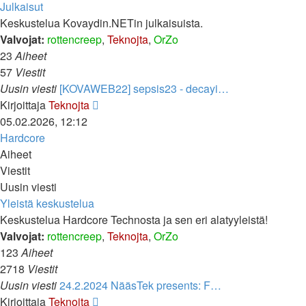
viesti
Julkaisut
Keskustelua Kovaydin.NETin julkaisuista.
Valvojat:
rottencreep
,
Teknojta
,
OrZo
23
Aiheet
57
Viestit
Uusin viesti
[KOVAWEB22] sepsis23 - decayi…
Näytä
Kirjoittaja
Teknojta
uusin
05.02.2026, 12:12
viesti
Hardcore
Aiheet
Viestit
Uusin viesti
Yleistä keskustelua
Keskustelua Hardcore Technosta ja sen eri alatyyleistä!
Valvojat:
rottencreep
,
Teknojta
,
OrZo
123
Aiheet
2718
Viestit
Uusin viesti
24.2.2024 NääsTek presents: F…
Näytä
Kirjoittaja
Teknojta