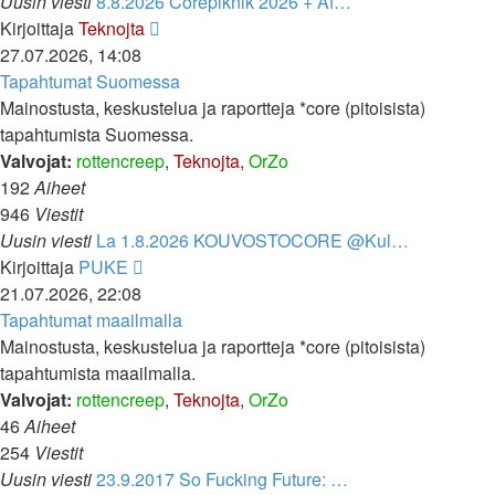
Uusin viesti
8.8.2026 Corepiknik 2026 + Af…
Näytä
Kirjoittaja
Teknojta
uusin
27.07.2026, 14:08
viesti
Tapahtumat Suomessa
Mainostusta, keskustelua ja raportteja *core (pitoisista)
tapahtumista Suomessa.
Valvojat:
rottencreep
,
Teknojta
,
OrZo
192
Aiheet
946
Viestit
Uusin viesti
La 1.8.2026 KOUVOSTOCORE @Kul…
Näytä
Kirjoittaja
PUKE
uusin
21.07.2026, 22:08
viesti
Tapahtumat maailmalla
Mainostusta, keskustelua ja raportteja *core (pitoisista)
tapahtumista maailmalla.
Valvojat:
rottencreep
,
Teknojta
,
OrZo
46
Aiheet
254
Viestit
Uusin viesti
23.9.2017 So Fucking Future: …