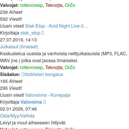
Valvojat:
rottencreep
,
Teknojta
,
OrZo
236
Aiheet
592
Viestit
Uusin viesti
Stak Etop - Acid Night Live 0…
Näytä
Kirjoittaja
stak_etop
uusin
27.07.2019, 14:13
viesti
Julkaisut (ilmaiset)
Keskustelua uusista ja vanhoista nettijulkaisuista (MP3, FLAC,
WAV jne.) jotka ovat jaossa ilmaiseksi.
Valvojat:
rottencreep
,
Teknojta
,
OrZo
Sisäalue:
Irtobiisien bongaus
165
Aiheet
295
Viestit
Uusin viesti
Valovoima - Konepaja
Näytä
Kirjoittaja
Valovoima
uusin
02.01.2026, 07:46
viesti
Osta/Myy/Vaihda
Levyt ja muut aiheeseen liittyvät.