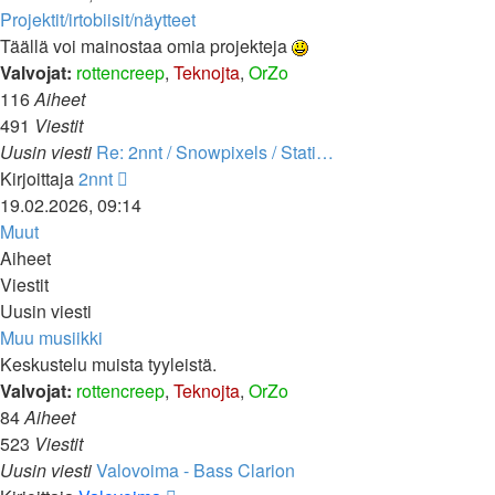
viesti
Projektit/irtobiisit/näytteet
Täällä voi mainostaa omia projekteja
Valvojat:
rottencreep
,
Teknojta
,
OrZo
116
Aiheet
491
Viestit
Uusin viesti
Re: 2nnt / Snowpixels / Stati…
Näytä
Kirjoittaja
2nnt
uusin
19.02.2026, 09:14
viesti
Muut
Aiheet
Viestit
Uusin viesti
Muu musiikki
Keskustelu muista tyyleistä.
Valvojat:
rottencreep
,
Teknojta
,
OrZo
84
Aiheet
523
Viestit
Uusin viesti
Valovoima - Bass Clarion