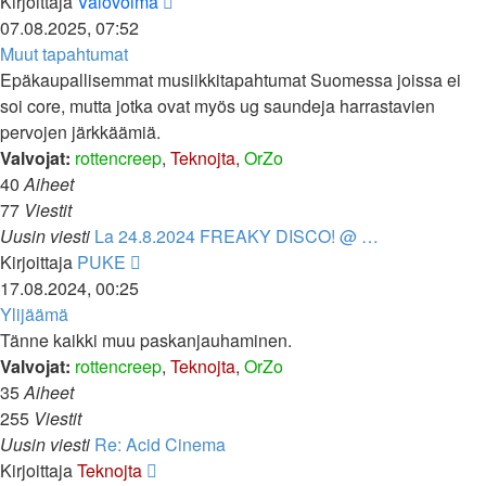
Näytä
Kirjoittaja
Valovoima
uusin
07.08.2025, 07:52
viesti
Muut tapahtumat
Epäkaupallisemmat musiikkitapahtumat Suomessa joissa ei
soi core, mutta jotka ovat myös ug saundeja harrastavien
pervojen järkkäämiä.
Valvojat:
rottencreep
,
Teknojta
,
OrZo
40
Aiheet
77
Viestit
Uusin viesti
La 24.8.2024 FREAKY DISCO! @ …
Näytä
Kirjoittaja
PUKE
uusin
17.08.2024, 00:25
viesti
Ylijäämä
Tänne kaikki muu paskanjauhaminen.
Valvojat:
rottencreep
,
Teknojta
,
OrZo
35
Aiheet
255
Viestit
Uusin viesti
Re: Acid Cinema
Näytä
Kirjoittaja
Teknojta