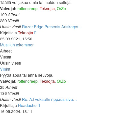
Täällä voi jakaa omia tai muiden settejä.
Valvojat:
rottencreep
,
Teknojta
,
OrZo
109
Aiheet
280
Viestit
Uusin viesti
Razor Edge Presents Artskorps…
Näytä
Kirjoittaja
Teknojta
uusin
25.03.2021, 15:50
viesti
Musiikin tekeminen
Aiheet
Viestit
Uusin viesti
Vinkit
Pyydä apua tai anna neuvoja.
Valvojat:
rottencreep
,
Teknojta
,
OrZo
25
Aiheet
136
Viestit
Uusin viesti
Re: A.I vokaalin rippaus sivu…
Näytä
Kirjoittaja
Headache
uusin
16.09.2024, 18:11