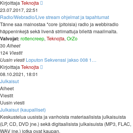
Näytä
Kirjoittaja
Teknojta
uusin
23.07.2017, 22:51
viesti
Radio/Webradio/Live stream ohjelmat ja tapahtumat
Tänne saa mainostaa *core (pitoisia) radio ja webbiradio
häppeninkejä sekä livenä striimattuja bileitä maailmalta.
Valvojat:
rottencreep
,
Teknojta
,
OrZo
30
Aiheet
124
Viestit
Uusin viesti
Loputon Sekvenssi jakso 008 1…
Näytä
Kirjoittaja
Teknojta
uusin
08.10.2021, 18:01
viesti
Julkaisut
Aiheet
Viestit
Uusin viesti
Julkaisut (kaupalliset)
Keskustelua uusista ja vanhoista materiaalisista julkaisuista
(LP, CD, DVD jne.) sekä digitaalisista julkaisuista (MP3, FLAC,
WAV jne.) jotka ovat kaupan.