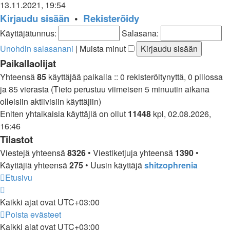
uusin
13.11.2021, 19:54
viesti
Kirjaudu sisään
•
Rekisteröidy
Käyttäjätunnus:
Salasana:
Unohdin salasanani
|
Muista minut
Paikallaolijat
Yhteensä
85
käyttäjää paikalla :: 0 rekisteröitynyttä, 0 piilossa
ja 85 vierasta (Tieto perustuu viimeisen 5 minuutin aikana
olleisiin aktiivisiin käyttäjiin)
Eniten yhtaikaisia käyttäjiä on ollut
11448
kpl, 02.08.2026,
16:46
Tilastot
Viestejä yhteensä
8326
• Viestiketjuja yhteensä
1390
•
Käyttäjiä yhteensä
275
• Uusin käyttäjä
shitzophrenia
Etusivu
Kaikki ajat ovat
UTC+03:00
Poista evästeet
Kaikki ajat ovat
UTC+03:00