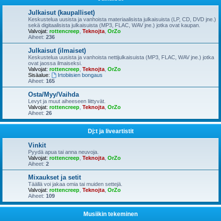
Julkaisut (kaupalliset)
Keskustelua uusista ja vanhoista materiaalisista julkaisuista (LP, CD, DVD jne.)
sekä digitaalisista julkaisuista (MP3, FLAC, WAV jne.) jotka ovat kaupan.
Valvojat:
rottencreep
,
Teknojta
,
OrZo
Aiheet:
236
Julkaisut (ilmaiset)
Keskustelua uusista ja vanhoista nettijulkaisuista (MP3, FLAC, WAV jne.) jotka
ovat jaossa ilmaiseksi.
Valvojat:
rottencreep
,
Teknojta
,
OrZo
Sisäalue:
Irtobiisien bongaus
Aiheet:
165
Osta/Myy/Vaihda
Levyt ja muut aiheeseen liittyvät.
Valvojat:
rottencreep
,
Teknojta
,
OrZo
Aiheet:
26
Dj:t ja liveartistit
Vinkit
Pyydä apua tai anna neuvoja.
Valvojat:
rottencreep
,
Teknojta
,
OrZo
Aiheet:
2
Mixaukset ja setit
Täällä voi jakaa omia tai muiden settejä.
Valvojat:
rottencreep
,
Teknojta
,
OrZo
Aiheet:
109
Musiikin tekeminen