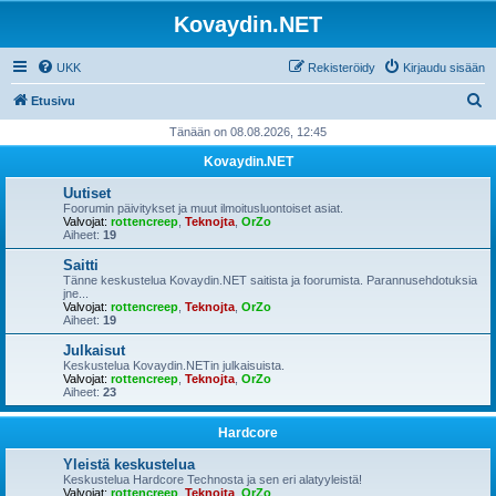
Kovaydin.NET
UKK
Rekisteröidy
Kirjaudu sisään
E
Etusivu
t
Tänään on 08.08.2026, 12:45
s
Kovaydin.NET
i
Uutiset
Foorumin päivitykset ja muut ilmoitusluontoiset asiat.
Valvojat:
rottencreep
,
Teknojta
,
OrZo
Aiheet:
19
Saitti
Tänne keskustelua Kovaydin.NET saitista ja foorumista. Parannusehdotuksia
jne...
Valvojat:
rottencreep
,
Teknojta
,
OrZo
Aiheet:
19
Julkaisut
Keskustelua Kovaydin.NETin julkaisuista.
Valvojat:
rottencreep
,
Teknojta
,
OrZo
Aiheet:
23
Hardcore
Yleistä keskustelua
Keskustelua Hardcore Technosta ja sen eri alatyyleistä!
Valvojat:
rottencreep
,
Teknojta
,
OrZo