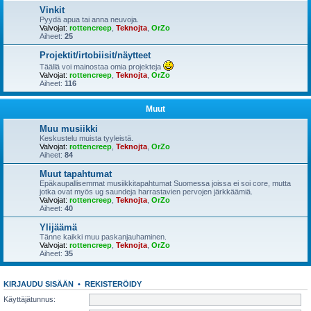
Vinkit
Pyydä apua tai anna neuvoja.
Valvojat:
rottencreep
,
Teknojta
,
OrZo
Aiheet:
25
Projektit/irtobiisit/näytteet
Täällä voi mainostaa omia projekteja
Valvojat:
rottencreep
,
Teknojta
,
OrZo
Aiheet:
116
Muut
Muu musiikki
Keskustelu muista tyyleistä.
Valvojat:
rottencreep
,
Teknojta
,
OrZo
Aiheet:
84
Muut tapahtumat
Epäkaupallisemmat musiikkitapahtumat Suomessa joissa ei soi core, mutta
jotka ovat myös ug saundeja harrastavien pervojen järkkäämiä.
Valvojat:
rottencreep
,
Teknojta
,
OrZo
Aiheet:
40
Ylijäämä
Tänne kaikki muu paskanjauhaminen.
Valvojat:
rottencreep
,
Teknojta
,
OrZo
Aiheet:
35
KIRJAUDU SISÄÄN
•
REKISTERÖIDY
Käyttäjätunnus: