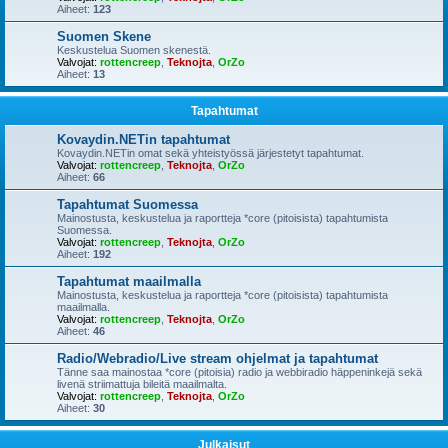
Aiheet:
123
Suomen Skene
Keskustelua Suomen skenestä.
Valvojat:
rottencreep
,
Teknojta
,
OrZo
Aiheet:
13
Tapahtumat
Kovaydin.NETin tapahtumat
Kovaydin.NETin omat sekä yhteistyössä järjestetyt tapahtumat.
Valvojat:
rottencreep
,
Teknojta
,
OrZo
Aiheet:
66
Tapahtumat Suomessa
Mainostusta, keskustelua ja raportteja *core (pitoisista) tapahtumista
Suomessa.
Valvojat:
rottencreep
,
Teknojta
,
OrZo
Aiheet:
192
Tapahtumat maailmalla
Mainostusta, keskustelua ja raportteja *core (pitoisista) tapahtumista
maailmalla.
Valvojat:
rottencreep
,
Teknojta
,
OrZo
Aiheet:
46
Radio/Webradio/Live stream ohjelmat ja tapahtumat
Tänne saa mainostaa *core (pitoisia) radio ja webbiradio häppeninkejä sekä
livenä striimattuja bileitä maailmalta.
Valvojat:
rottencreep
,
Teknojta
,
OrZo
Aiheet:
30
Julkaisut