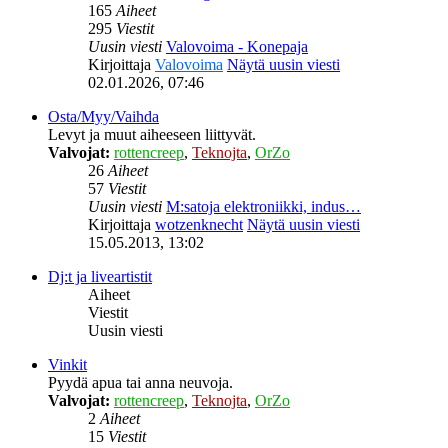
165
Aiheet
295
Viestit
Uusin viesti
Valovoima - Konepaja
Kirjoittaja
Valovoima
Näytä uusin viesti
02.01.2026, 07:46
Osta/Myy/Vaihda
Levyt ja muut aiheeseen liittyvät.
Valvojat:
rottencreep
,
Teknojta
,
OrZo
26
Aiheet
57
Viestit
Uusin viesti
M:satoja elektroniikki, indus…
Kirjoittaja
wotzenknecht
Näytä uusin viesti
15.05.2013, 13:02
Dj:t ja liveartistit
Aiheet
Viestit
Uusin viesti
Vinkit
Pyydä apua tai anna neuvoja.
Valvojat:
rottencreep
,
Teknojta
,
OrZo
2
Aiheet
15
Viestit