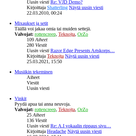
Uusin viesti
Re: VJD Demo?
Kirjoittaja
Shatterling
Näytä uusin viesti
22.03.2010, 00:24
Mixaukset ja setit
Täällä voi jakaa omia tai muiden settejä.
Valvojat:
rottencreep
,
Teknojta
,
OrZo
109
Aiheet
280
Viestit
Uusin viesti
Razor Edge Presents Artskorps…
Kirjoittaja
Teknojta
Näytä uusin viesti
25.03.2021, 15:50
Musiikin tekeminen
Aiheet
Viestit
Uusin viesti
Vinkit
Pyydä apua tai anna neuvoja.
Valvojat:
rottencreep
,
Teknojta
,
OrZo
25
Aiheet
136
Viestit
Uusin viesti
Re: A.I vokaalin rippaus sivu…
Kirjoittaja
Headache
Näytä uusin viesti