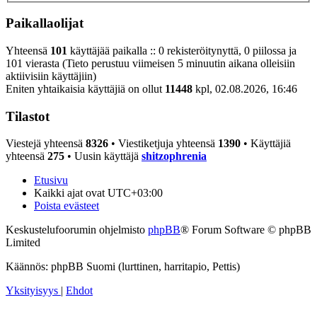
Paikallaolijat
Yhteensä
101
käyttäjää paikalla :: 0 rekisteröitynyttä, 0 piilossa ja
101 vierasta (Tieto perustuu viimeisen 5 minuutin aikana olleisiin
aktiivisiin käyttäjiin)
Eniten yhtaikaisia käyttäjiä on ollut
11448
kpl, 02.08.2026, 16:46
Tilastot
Viestejä yhteensä
8326
• Viestiketjuja yhteensä
1390
• Käyttäjiä
yhteensä
275
• Uusin käyttäjä
shitzophrenia
Etusivu
Kaikki ajat ovat
UTC+03:00
Poista evästeet
Keskustelufoorumin ohjelmisto
phpBB
® Forum Software © phpBB
Limited
Käännös: phpBB Suomi (lurttinen, harritapio, Pettis)
Yksityisyys
|
Ehdot