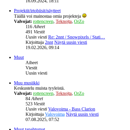
16.09.2024, 18:11
Projektit/irtobiisit/näytteet
Täällä voi mainostaa omia projekteja
Valvojat:
rottencreep
,
Teknojta
,
OrZo
116
Aiheet
491
Viestit
Uusin viesti
Re: 2nnt / Snowpixels / Stati…
Kirjoittaja
2nnt
Näytä uusin viesti
19.02.2026, 09:14
Muut
Aiheet
Viestit
Uusin viesti
Muu musiikki
Keskustelu muista tyyleistä.
Valvojat:
rottencreep
,
Teknojta
,
OrZo
84
Aiheet
523
Viestit
Uusin viesti
Valovoima - Bass Clarion
Kirjoittaja
Valovoima
Näytä uusin viesti
07.08.2025, 07:52
Muut tapahtumat