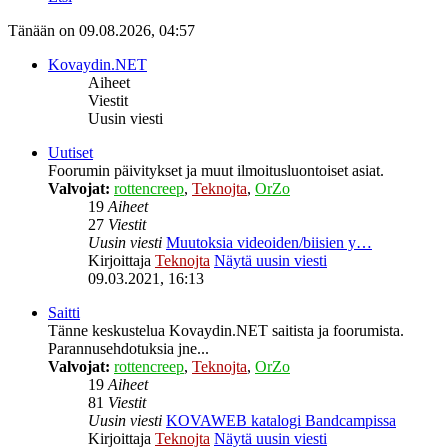
Tänään on 09.08.2026, 04:57
Kovaydin.NET
Aiheet
Viestit
Uusin viesti
Uutiset
Foorumin päivitykset ja muut ilmoitusluontoiset asiat.
Valvojat:
rottencreep
,
Teknojta
,
OrZo
19
Aiheet
27
Viestit
Uusin viesti
Muutoksia videoiden/biisien y…
Kirjoittaja
Teknojta
Näytä uusin viesti
09.03.2021, 16:13
Saitti
Tänne keskustelua Kovaydin.NET saitista ja foorumista.
Parannusehdotuksia jne...
Valvojat:
rottencreep
,
Teknojta
,
OrZo
19
Aiheet
81
Viestit
Uusin viesti
KOVAWEB katalogi Bandcampissa
Kirjoittaja
Teknojta
Näytä uusin viesti