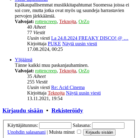
Epäkaupallisemmat musiikkitapahtumat Suomessa joissa ei
soi core, mutta jotka ovat myös ug saundeja harrastavien
pervojen järkkäämiä.
Valvojat:
rottencreep
,
Teknojta
,
OrZo
40
Aiheet
77
Viestit
Uusin viesti
La 24.8.2024 FREAKY DISCO! @ …
Kirjoittaja
PUKE
Näytä uusin viesti
17.08.2024, 00:25
Ylijäämä
Tänne kaikki muu paskanjauhaminen.
Valvojat:
rottencreep
,
Teknojta
,
OrZo
35
Aiheet
255
Viestit
Uusin viesti
Re: Acid Cinema
Kirjoittaja
Teknojta
Näytä uusin viesti
13.11.2021, 19:54
Kirjaudu sisään
•
Rekisteröidy
Käyttäjätunnus:
Salasana:
Unohdin salasanani
|
Muista minut