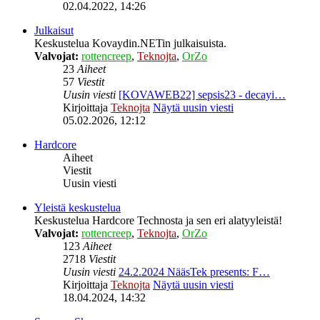
02.04.2022, 14:26
Julkaisut
Keskustelua Kovaydin.NETin julkaisuista.
Valvojat:
rottencreep
,
Teknojta
,
OrZo
23
Aiheet
57
Viestit
Uusin viesti
[KOVAWEB22] sepsis23 - decayi…
Kirjoittaja
Teknojta
Näytä uusin viesti
05.02.2026, 12:12
Hardcore
Aiheet
Viestit
Uusin viesti
Yleistä keskustelua
Keskustelua Hardcore Technosta ja sen eri alatyyleistä!
Valvojat:
rottencreep
,
Teknojta
,
OrZo
123
Aiheet
2718
Viestit
Uusin viesti
24.2.2024 NääsTek presents: F…
Kirjoittaja
Teknojta
Näytä uusin viesti
18.04.2024, 14:32