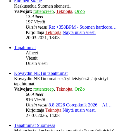
Suomen Skene
Keskustelua Suomen skenestä.
Valvojat:
rottencreep
,
Teknojta
,
OrZo
13
Aiheet
197
Viestit
Uusin viesti
Re: +358BPM - Suomen hardcore…
Kirjoittaja
Teknojta
Näytä uusin viesti
20.03.2021, 18:08
Tapahtumat
Aiheet
Viestit
Uusin viesti
Kovaydin.NETin tapahtumat
Kovaydin.NETin omat sekä yhteistyössä järjestetyt
tapahtumat.
Valvojat:
rottencreep
,
Teknojta
,
OrZo
66
Aiheet
816
Viestit
Uusin viesti
8.8.2026 Corepiknik 2026 + Af…
Kirjoittaja
Teknojta
Näytä uusin viesti
27.07.2026, 14:08
Tapahtumat Suomessa
Mainostusta, keskustelua ja raportteja *core (pitoisista)