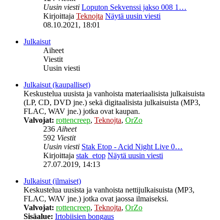
Uusin viesti
Loputon Sekvenssi jakso 008 1…
Kirjoittaja
Teknojta
Näytä uusin viesti
08.10.2021, 18:01
Julkaisut
Aiheet
Viestit
Uusin viesti
Julkaisut (kaupalliset)
Keskustelua uusista ja vanhoista materiaalisista julkaisuista
(LP, CD, DVD jne.) sekä digitaalisista julkaisuista (MP3,
FLAC, WAV jne.) jotka ovat kaupan.
Valvojat:
rottencreep
,
Teknojta
,
OrZo
236
Aiheet
592
Viestit
Uusin viesti
Stak Etop - Acid Night Live 0…
Kirjoittaja
stak_etop
Näytä uusin viesti
27.07.2019, 14:13
Julkaisut (ilmaiset)
Keskustelua uusista ja vanhoista nettijulkaisuista (MP3,
FLAC, WAV jne.) jotka ovat jaossa ilmaiseksi.
Valvojat:
rottencreep
,
Teknojta
,
OrZo
Sisäalue:
Irtobiisien bongaus