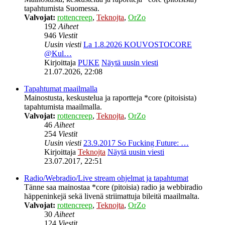
tapahtumista Suomessa.
Valvojat:
rottencreep
,
Teknojta
,
OrZo
192
Aiheet
946
Viestit
Uusin viesti
La 1.8.2026 KOUVOSTOCORE
@Kul…
Kirjoittaja
PUKE
Näytä uusin viesti
21.07.2026, 22:08
Tapahtumat maailmalla
Mainostusta, keskustelua ja raportteja *core (pitoisista)
tapahtumista maailmalla.
Valvojat:
rottencreep
,
Teknojta
,
OrZo
46
Aiheet
254
Viestit
Uusin viesti
23.9.2017 So Fucking Future: …
Kirjoittaja
Teknojta
Näytä uusin viesti
23.07.2017, 22:51
Radio/Webradio/Live stream ohjelmat ja tapahtumat
Tänne saa mainostaa *core (pitoisia) radio ja webbiradio
häppeninkejä sekä livenä striimattuja bileitä maailmalta.
Valvojat:
rottencreep
,
Teknojta
,
OrZo
30
Aiheet
124
Viestit