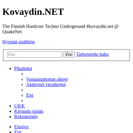
Kovaydin.NET
The Finnish Hardcore Techno Underground #kovaydin.net @
QuakeNet
Hyppää sisältöön
Tarkennettu haku
Etsi
Pikalinkit
Vastaamattomat aiheet
Aktiiviset viestiketjut
Etsi
UKK
Kirjaudu sisään
Rekisteröidy
Etusivu
Etsi