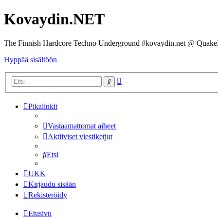
Kovaydin.NET
The Finnish Hardcore Techno Underground #kovaydin.net @ Quake
Hyppää sisältöön
Tarkennettu
Etsi
haku
Pikalinkit
Vastaamattomat aiheet
Aktiiviset viestiketjut
Etsi
UKK
Kirjaudu sisään
Rekisteröidy
Etusivu