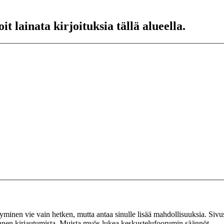
t lainata kirjoituksia tällä alueella.
tyminen vie vain hetken, mutta antaa sinulle lisää mahdollisuuksia. Sivus
 ennen kirjautumista. Muista myös lukea keskustelufoorumin säännöt.