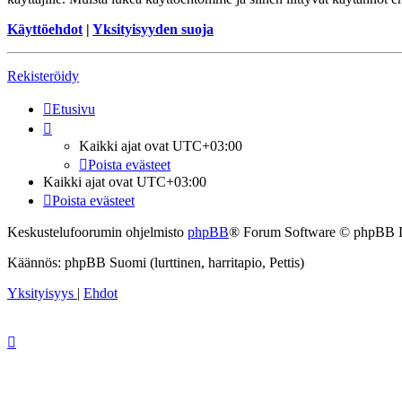
Käyttöehdot
|
Yksityisyyden suoja
Rekisteröidy
Etusivu
Kaikki ajat ovat
UTC+03:00
Poista evästeet
Kaikki ajat ovat
UTC+03:00
Poista evästeet
Keskustelufoorumin ohjelmisto
phpBB
® Forum Software © phpBB 
Käännös: phpBB Suomi (lurttinen, harritapio, Pettis)
Yksityisyys
|
Ehdot