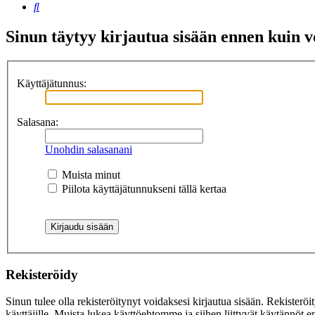
Etsi
Sinun täytyy kirjautua sisään ennen kuin voi
Käyttäjätunnus:
Salasana:
Unohdin salasanani
Muista minut
Piilota käyttäjätunnukseni tällä kertaa
Rekisteröidy
Sinun tulee olla rekisteröitynyt voidaksesi kirjautua sisään. Rekisteröi
käyttäjille. Muista lukea käyttöehtomme ja siihen liittyvät käytännöt