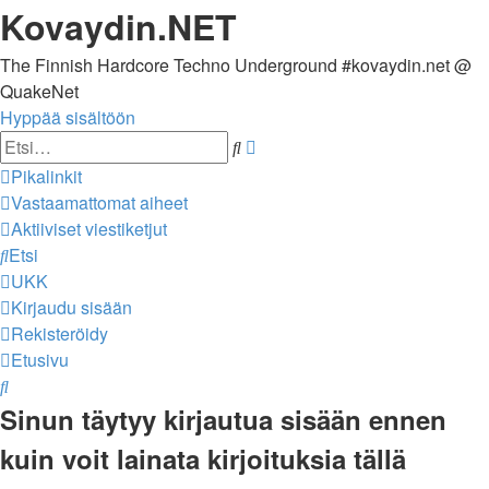
Kovaydin.NET
The Finnish Hardcore Techno Underground #kovaydin.net @
QuakeNet
Hyppää sisältöön
Tarkennettu
Etsi
haku
Pikalinkit
Vastaamattomat aiheet
Aktiiviset viestiketjut
Etsi
UKK
Kirjaudu sisään
Rekisteröidy
Etusivu
Etsi
Sinun täytyy kirjautua sisään ennen
kuin voit lainata kirjoituksia tällä