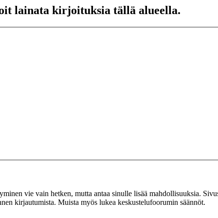
t lainata kirjoituksia tällä alueella.
tyminen vie vain hetken, mutta antaa sinulle lisää mahdollisuuksia. Sivus
 ennen kirjautumista. Muista myös lukea keskustelufoorumin säännöt.