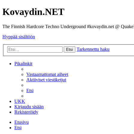
Kovaydin.NET
The Finnish Hardcore Techno Underground #kovaydin.net @ Quake
Hyppää sisältöön
Tarkennettu haku
Etsi
Pikalinkit
Vastaamattomat aiheet
Aktiiviset viestiketjut
Etsi
UKK
Kirjaudu sisään
Rekisteröidy
Etusivu
Etsi