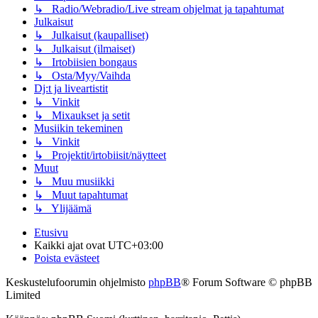
↳ Radio/Webradio/Live stream ohjelmat ja tapahtumat
Julkaisut
↳ Julkaisut (kaupalliset)
↳ Julkaisut (ilmaiset)
↳ Irtobiisien bongaus
↳ Osta/Myy/Vaihda
Dj:t ja liveartistit
↳ Vinkit
↳ Mixaukset ja setit
Musiikin tekeminen
↳ Vinkit
↳ Projektit/irtobiisit/näytteet
Muut
↳ Muu musiikki
↳ Muut tapahtumat
↳ Ylijäämä
Etusivu
Kaikki ajat ovat
UTC+03:00
Poista evästeet
Keskustelufoorumin ohjelmisto
phpBB
® Forum Software © phpBB
Limited