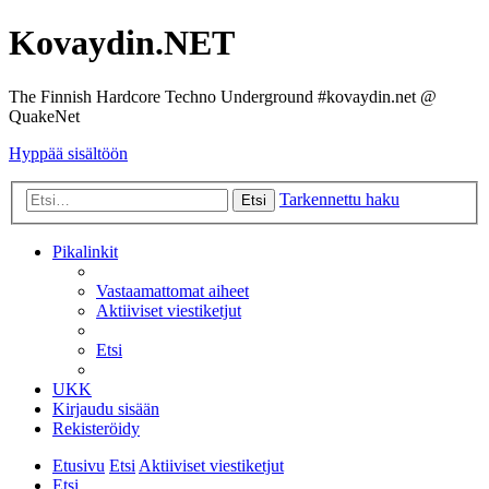
Kovaydin.NET
The Finnish Hardcore Techno Underground #kovaydin.net @
QuakeNet
Hyppää sisältöön
Tarkennettu haku
Etsi
Pikalinkit
Vastaamattomat aiheet
Aktiiviset viestiketjut
Etsi
UKK
Kirjaudu sisään
Rekisteröidy
Etusivu
Etsi
Aktiiviset viestiketjut
Etsi