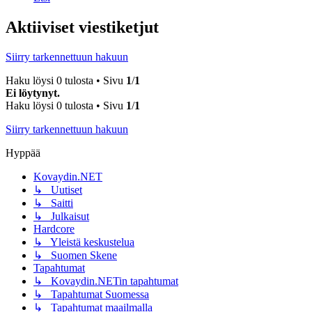
Aktiiviset viestiketjut
Siirry tarkennettuun hakuun
Haku löysi 0 tulosta • Sivu
1
/
1
Ei löytynyt.
Haku löysi 0 tulosta • Sivu
1
/
1
Siirry tarkennettuun hakuun
Hyppää
Kovaydin.NET
↳ Uutiset
↳ Saitti
↳ Julkaisut
Hardcore
↳ Yleistä keskustelua
↳ Suomen Skene
Tapahtumat
↳ Kovaydin.NETin tapahtumat
↳ Tapahtumat Suomessa
↳ Tapahtumat maailmalla