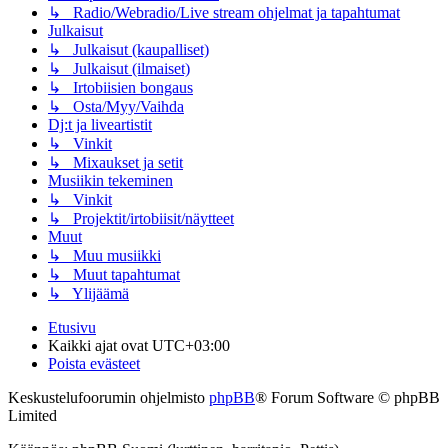
↳ Radio/Webradio/Live stream ohjelmat ja tapahtumat
Julkaisut
↳ Julkaisut (kaupalliset)
↳ Julkaisut (ilmaiset)
↳ Irtobiisien bongaus
↳ Osta/Myy/Vaihda
Dj:t ja liveartistit
↳ Vinkit
↳ Mixaukset ja setit
Musiikin tekeminen
↳ Vinkit
↳ Projektit/irtobiisit/näytteet
Muut
↳ Muu musiikki
↳ Muut tapahtumat
↳ Ylijäämä
Etusivu
Kaikki ajat ovat
UTC+03:00
Poista evästeet
Keskustelufoorumin ohjelmisto
phpBB
® Forum Software © phpBB
Limited