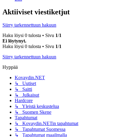
Aktiiviset viestiketjut
Siirry tarkennettuun hakuun
Haku löysi 0 tulosta • Sivu
1
/
1
Ei löytynyt.
Haku löysi 0 tulosta • Sivu
1
/
1
Siirry tarkennettuun hakuun
Hyppää
Kovaydin.NET
↳ Uutiset
↳ Saitti
↳ Julkaisut
Hardcore
↳ Yleistä keskustelua
↳ Suomen Skene
Tapahtumat
↳ Kovaydin.NETin tapahtumat
↳ Tapahtumat Suomessa
↳ Tapahtumat maailmalla