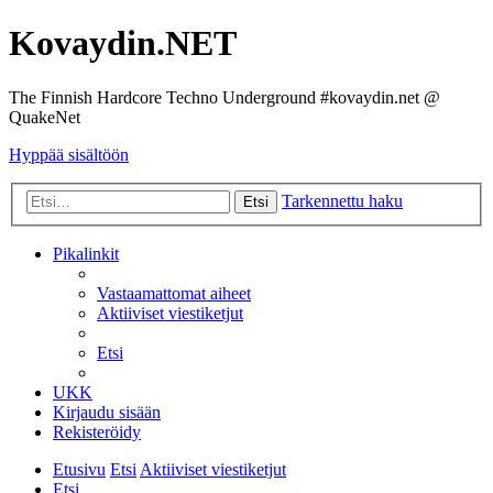
Kovaydin.NET
The Finnish Hardcore Techno Underground #kovaydin.net @
QuakeNet
Hyppää sisältöön
Tarkennettu haku
Etsi
Pikalinkit
Vastaamattomat aiheet
Aktiiviset viestiketjut
Etsi
UKK
Kirjaudu sisään
Rekisteröidy
Etusivu
Etsi
Aktiiviset viestiketjut
Etsi