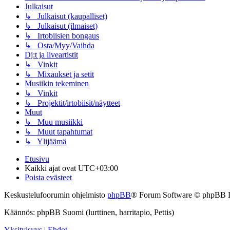
Julkaisut
↳ Julkaisut (kaupalliset)
↳ Julkaisut (ilmaiset)
↳ Irtobiisien bongaus
↳ Osta/Myy/Vaihda
Dj:t ja liveartistit
↳ Vinkit
↳ Mixaukset ja setit
Musiikin tekeminen
↳ Vinkit
↳ Projektit/irtobiisit/näytteet
Muut
↳ Muu musiikki
↳ Muut tapahtumat
↳ Ylijäämä
Etusivu
Kaikki ajat ovat
UTC+03:00
Poista evästeet
Keskustelufoorumin ohjelmisto
phpBB
® Forum Software © phpBB 
Käännös: phpBB Suomi (lurttinen, harritapio, Pettis)
Yksityisyys
|
Ehdot