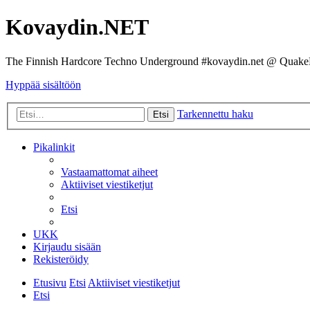
Kovaydin.NET
The Finnish Hardcore Techno Underground #kovaydin.net @ Quake
Hyppää sisältöön
Tarkennettu haku
Etsi
Pikalinkit
Vastaamattomat aiheet
Aktiiviset viestiketjut
Etsi
UKK
Kirjaudu sisään
Rekisteröidy
Etusivu
Etsi
Aktiiviset viestiketjut
Etsi