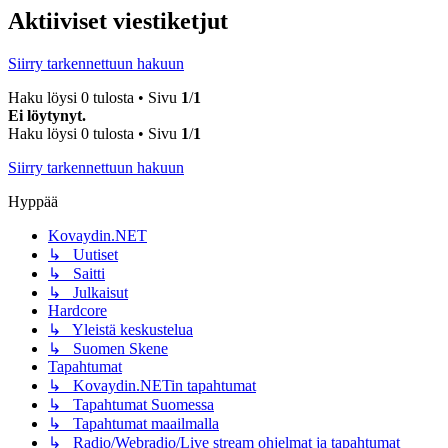
Aktiiviset viestiketjut
Siirry tarkennettuun hakuun
Haku löysi 0 tulosta • Sivu
1
/
1
Ei löytynyt.
Haku löysi 0 tulosta • Sivu
1
/
1
Siirry tarkennettuun hakuun
Hyppää
Kovaydin.NET
↳ Uutiset
↳ Saitti
↳ Julkaisut
Hardcore
↳ Yleistä keskustelua
↳ Suomen Skene
Tapahtumat
↳ Kovaydin.NETin tapahtumat
↳ Tapahtumat Suomessa
↳ Tapahtumat maailmalla
↳ Radio/Webradio/Live stream ohjelmat ja tapahtumat