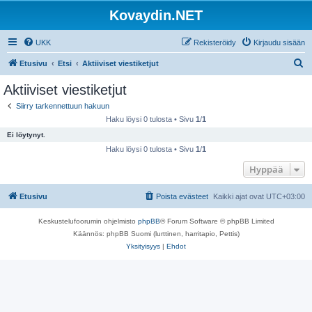
Kovaydin.NET
UKK
Rekisteröidy
Kirjaudu sisään
E
Etusivu
Etsi
Aktiiviset viestiketjut
t
Aktiiviset viestiketjut
s
Siirry tarkennettuun hakuun
i
Haku löysi 0 tulosta • Sivu
1
/
1
Ei löytynyt.
Haku löysi 0 tulosta • Sivu
1
/
1
Hyppää
Etusivu
Poista evästeet
Kaikki ajat ovat
UTC+03:00
Keskustelufoorumin ohjelmisto
phpBB
® Forum Software © phpBB Limited
Käännös: phpBB Suomi (lurttinen, harritapio, Pettis)
Yksityisyys
|
Ehdot