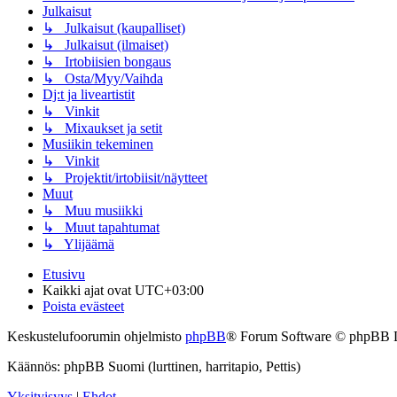
Julkaisut
↳ Julkaisut (kaupalliset)
↳ Julkaisut (ilmaiset)
↳ Irtobiisien bongaus
↳ Osta/Myy/Vaihda
Dj:t ja liveartistit
↳ Vinkit
↳ Mixaukset ja setit
Musiikin tekeminen
↳ Vinkit
↳ Projektit/irtobiisit/näytteet
Muut
↳ Muu musiikki
↳ Muut tapahtumat
↳ Ylijäämä
Etusivu
Kaikki ajat ovat
UTC+03:00
Poista evästeet
Keskustelufoorumin ohjelmisto
phpBB
® Forum Software © phpBB 
Käännös: phpBB Suomi (lurttinen, harritapio, Pettis)
Yksityisyys
|
Ehdot