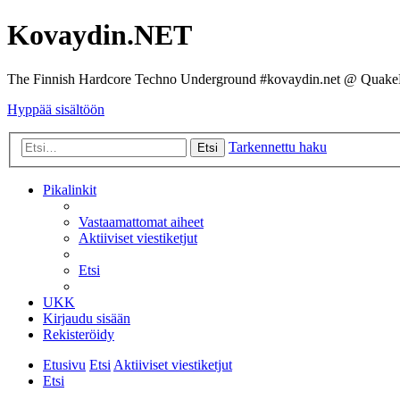
Kovaydin.NET
The Finnish Hardcore Techno Underground #kovaydin.net @ Quake
Hyppää sisältöön
Tarkennettu haku
Etsi
Pikalinkit
Vastaamattomat aiheet
Aktiiviset viestiketjut
Etsi
UKK
Kirjaudu sisään
Rekisteröidy
Etusivu
Etsi
Aktiiviset viestiketjut
Etsi