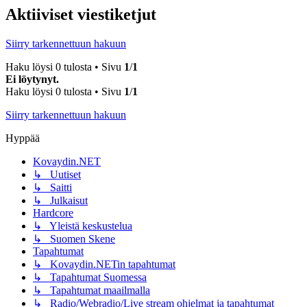
Aktiiviset viestiketjut
Siirry tarkennettuun hakuun
Haku löysi 0 tulosta • Sivu
1
/
1
Ei löytynyt.
Haku löysi 0 tulosta • Sivu
1
/
1
Siirry tarkennettuun hakuun
Hyppää
Kovaydin.NET
↳ Uutiset
↳ Saitti
↳ Julkaisut
Hardcore
↳ Yleistä keskustelua
↳ Suomen Skene
Tapahtumat
↳ Kovaydin.NETin tapahtumat
↳ Tapahtumat Suomessa
↳ Tapahtumat maailmalla
↳ Radio/Webradio/Live stream ohjelmat ja tapahtumat