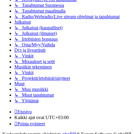
↳ Tapahtumat Suomessa
↳ Tapahtumat maailmalla
↳ Radio/Webradio/Live stream ohjelmat ja tapahtumat
Julkaisut
↳ Julkaisut (kaupalliset)
↳ Julkaisut (ilmaiset)
↳ Irtobiisien bongaus
↳ Osta/Myy/Vaihda
Dj:t ja liveartistit
↳ Vinkit
↳ Mixaukset ja setit
Musiikin tekeminen
↳ Vinkit
↳ Projektit/irtobiisit/näytteet
Muut
↳ Muu musiikki
↳ Muut tapahtumat
↳ Ylijäämä
Etusivu
Kaikki ajat ovat
UTC+03:00
Poista evästeet