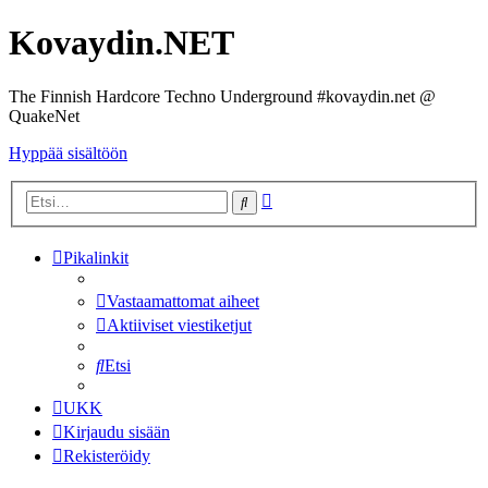
Kovaydin.NET
The Finnish Hardcore Techno Underground #kovaydin.net @
QuakeNet
Hyppää sisältöön
Tarkennettu
Etsi
haku
Pikalinkit
Vastaamattomat aiheet
Aktiiviset viestiketjut
Etsi
UKK
Kirjaudu sisään
Rekisteröidy