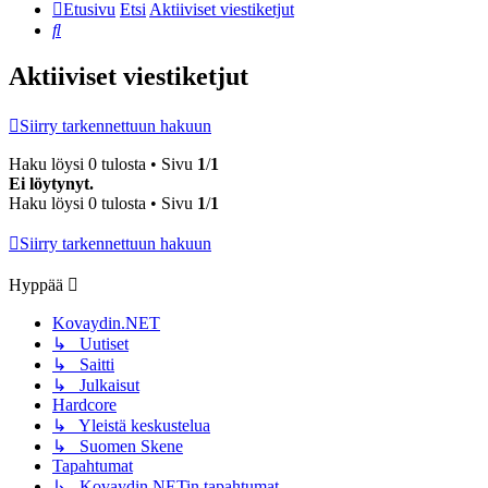
Etusivu
Etsi
Aktiiviset viestiketjut
Etsi
Aktiiviset viestiketjut
Siirry tarkennettuun hakuun
Haku löysi 0 tulosta • Sivu
1
/
1
Ei löytynyt.
Haku löysi 0 tulosta • Sivu
1
/
1
Siirry tarkennettuun hakuun
Hyppää
Kovaydin.NET
↳ Uutiset
↳ Saitti
↳ Julkaisut
Hardcore
↳ Yleistä keskustelua
↳ Suomen Skene
Tapahtumat
↳ Kovaydin.NETin tapahtumat