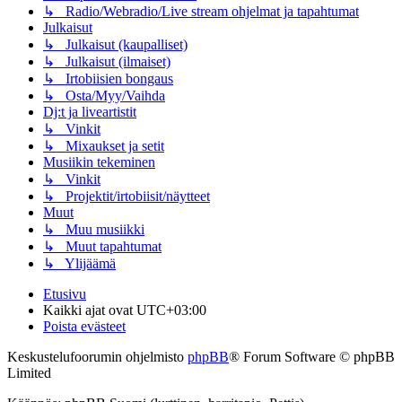
↳ Radio/Webradio/Live stream ohjelmat ja tapahtumat
Julkaisut
↳ Julkaisut (kaupalliset)
↳ Julkaisut (ilmaiset)
↳ Irtobiisien bongaus
↳ Osta/Myy/Vaihda
Dj:t ja liveartistit
↳ Vinkit
↳ Mixaukset ja setit
Musiikin tekeminen
↳ Vinkit
↳ Projektit/irtobiisit/näytteet
Muut
↳ Muu musiikki
↳ Muut tapahtumat
↳ Ylijäämä
Etusivu
Kaikki ajat ovat
UTC+03:00
Poista evästeet
Keskustelufoorumin ohjelmisto
phpBB
® Forum Software © phpBB
Limited