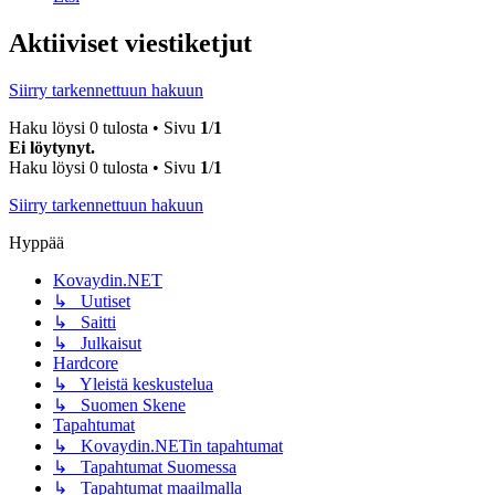
Aktiiviset viestiketjut
Siirry tarkennettuun hakuun
Haku löysi 0 tulosta • Sivu
1
/
1
Ei löytynyt.
Haku löysi 0 tulosta • Sivu
1
/
1
Siirry tarkennettuun hakuun
Hyppää
Kovaydin.NET
↳ Uutiset
↳ Saitti
↳ Julkaisut
Hardcore
↳ Yleistä keskustelua
↳ Suomen Skene
Tapahtumat
↳ Kovaydin.NETin tapahtumat
↳ Tapahtumat Suomessa
↳ Tapahtumat maailmalla