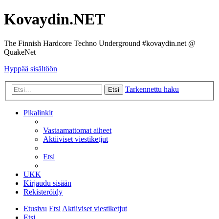
Kovaydin.NET
The Finnish Hardcore Techno Underground #kovaydin.net @
QuakeNet
Hyppää sisältöön
Tarkennettu haku
Etsi
Pikalinkit
Vastaamattomat aiheet
Aktiiviset viestiketjut
Etsi
UKK
Kirjaudu sisään
Rekisteröidy
Etusivu
Etsi
Aktiiviset viestiketjut
Etsi