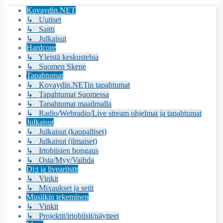
Kovaydin.NET
↳ Uutiset
↳ Saitti
↳ Julkaisut
Hardcore
↳ Yleistä keskustelua
↳ Suomen Skene
Tapahtumat
↳ Kovaydin.NETin tapahtumat
↳ Tapahtumat Suomessa
↳ Tapahtumat maailmalla
↳ Radio/Webradio/Live stream ohjelmat ja tapahtumat
Julkaisut
↳ Julkaisut (kaupalliset)
↳ Julkaisut (ilmaiset)
↳ Irtobiisien bongaus
↳ Osta/Myy/Vaihda
Dj:t ja liveartistit
↳ Vinkit
↳ Mixaukset ja setit
Musiikin tekeminen
↳ Vinkit
↳ Projektit/irtobiisit/näytteet