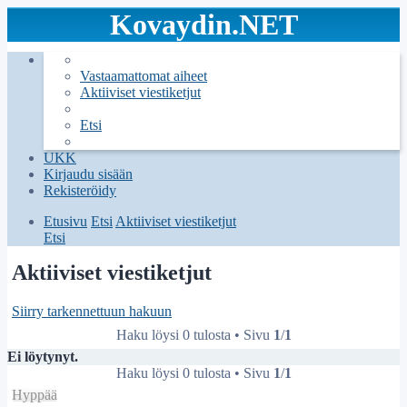
Kovaydin.NET
Vastaamattomat aiheet
Aktiiviset viestiketjut
Etsi
UKK
Kirjaudu sisään
Rekisteröidy
Etusivu
Etsi
Aktiiviset viestiketjut
Etsi
Aktiiviset viestiketjut
Siirry tarkennettuun hakuun
Haku löysi 0 tulosta • Sivu
1
/
1
Ei löytynyt.
Haku löysi 0 tulosta • Sivu
1
/
1
Hyppää