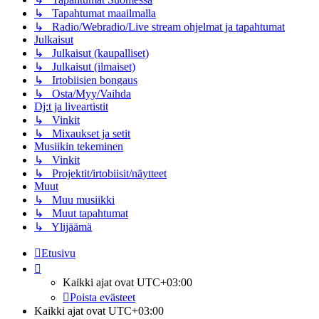
↳ Tapahtumat maailmalla
↳ Radio/Webradio/Live stream ohjelmat ja tapahtumat
Julkaisut
↳ Julkaisut (kaupalliset)
↳ Julkaisut (ilmaiset)
↳ Irtobiisien bongaus
↳ Osta/Myy/Vaihda
Dj:t ja liveartistit
↳ Vinkit
↳ Mixaukset ja setit
Musiikin tekeminen
↳ Vinkit
↳ Projektit/irtobiisit/näytteet
Muut
↳ Muu musiikki
↳ Muut tapahtumat
↳ Ylijäämä
Etusivu
Kaikki ajat ovat
UTC+03:00
Poista evästeet
Kaikki ajat ovat
UTC+03:00