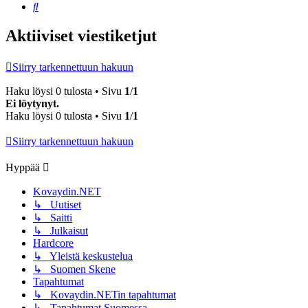
Etsi
Aktiiviset viestiketjut
Siirry tarkennettuun hakuun
Haku löysi 0 tulosta • Sivu
1
/
1
Ei löytynyt.
Haku löysi 0 tulosta • Sivu
1
/
1
Siirry tarkennettuun hakuun
Hyppää
Kovaydin.NET
↳ Uutiset
↳ Saitti
↳ Julkaisut
Hardcore
↳ Yleistä keskustelua
↳ Suomen Skene
Tapahtumat
↳ Kovaydin.NETin tapahtumat
↳ Tapahtumat Suomessa