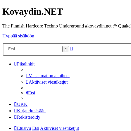
Kovaydin.NET
The Finnish Hardcore Techno Underground #kovaydin.net @ Quake
Hyppää sisältöön
Tarkennettu
Etsi
haku
Pikalinkit
Vastaamattomat aiheet
Aktiiviset viestiketjut
Etsi
UKK
Kirjaudu sisään
Rekisteröidy
Etusivu
Etsi
Aktiiviset viestiketjut