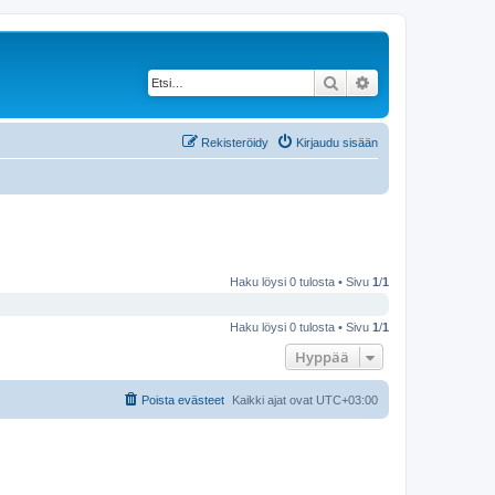
Etsi
Tarkennettu haku
Rekisteröidy
Kirjaudu sisään
Haku löysi 0 tulosta • Sivu
1
/
1
Haku löysi 0 tulosta • Sivu
1
/
1
Hyppää
Poista evästeet
Kaikki ajat ovat
UTC+03:00