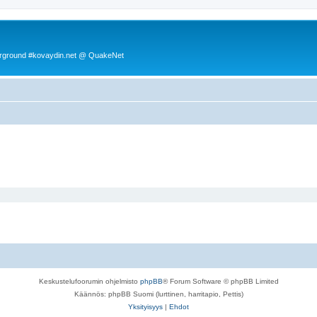
rground #kovaydin.net @ QuakeNet
Keskustelufoorumin ohjelmisto
phpBB
® Forum Software © phpBB Limited
Käännös: phpBB Suomi (lurttinen, harritapio, Pettis)
Yksityisyys
|
Ehdot