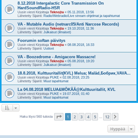
8.12.2018 Intergalactic Core Transmission On
HardSoundRadio-HSR
Uusin viesti Kirjoittaja
Teknojta
«
05.11.2018, 13:56
Lähetetty Sijainti:
Radio/Webradio/Live stream ohjelmat ja tapahtumat
VA - Mutable Audio (netnarc05/Anti Narcose Records)
Uusin viesti Kirjoittaja
Teknojta
«
19.10.2018, 11:36
Lähetetty Sijainti:
Julkaisut (ilmaiset)
Foorumin softan päivitys
Uusin viesti Kirjoittaja
Teknojta
«
08.08.2018, 16:33
Lähetetty Sijainti:
Uutiset
VA - Boozedrome - Amigacore Massacre!
Uusin viesti Kirjoittaja
Teknojta
«
05.08.2018, 19:20
Lähetetty Sijainti:
Julkaisut (ilmaiset)
18.8.2018, Kulttuuritallit(KVL) Melua; Maläd,Бобрик,VAVA...
Uusin viesti Kirjoittaja
PUKE
«
02.08.2018, 23:25
Lähetetty Sijainti:
Muut tapahtumat
La 04.08.2018 MELUA&MÖKÄÄ@Kulttuuritallit, KVL
Uusin viesti Kirjoittaja
PUKE
«
19.07.2018, 01:40
Lähetetty Sijainti:
Muut tapahtumat
Sivu
1
/
12
1
2
3
4
5
12
Seuraava
Haku löysi 560 tulosta
…
Hyppää