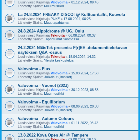
Uusin viesti Kirjoittaja
Valovoima
«
01.12.2024, 09:45
Lähetetty Sijainti:
Muu musiikki
La 24.8.2024 FREAKY DISCO! @ Kulttuuritallit, Kouvola
Uusin viesti Kirjoittaja
PUKE
«
17.08.2024, 00:25
Lähetetty Sijainti:
Muut tapahtumat
24.8.2024 Alppidrome @ UG, Oulu
Uusin viesti Kirjoittaja
Teknojta
«
06.08.2024, 00:37
Lähetetty Sijainti:
Tapahtumat Suomessa
24.2.2024 NääsTek presents: F[r]EE -dokumenttielokuvan
näytöksen Q&A -osuus
Uusin viesti Kirjoittaja
Teknojta
«
18.04.2024, 14:32
Lähetetty Sijainti:
Yleistä keskustelua
Valovoima - Flux
Uusin viesti Kirjoittaja
Valovoima
«
15.03.2024, 17:58
Lähetetty Sijainti:
Julkaisut (ilmaiset)
Valovoima - Vuonot (2023)
Uusin viesti Kirjoittaja
Valovoima
«
30.12.2023, 08:58
Lähetetty Sijainti:
Muu musiikki
Valovoima - Equilibrium
Uusin viesti Kirjoittaja
Valovoima
«
08.06.2023, 20:38
Lähetetty Sijainti:
Julkaisut (ilmaiset)
Valovoima - Autumn Colours
Uusin viesti Kirjoittaja
Valovoima
«
01.11.2022, 08:42
Lähetetty Sijainti:
Muu musiikki
13.8.2022 Kova Open Air @ Tampere
Uusin viesti Kirjoittaja
Teknojta
«
09.08.2022, 16:10