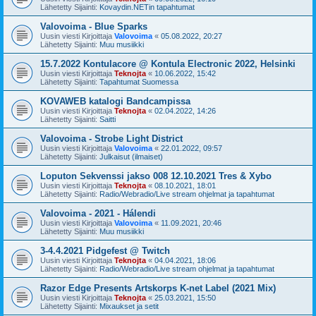
Lähetetty Sijainti:
Kovaydin.NETin tapahtumat
Valovoima - Blue Sparks
Uusin viesti Kirjoittaja
Valovoima
«
05.08.2022, 20:27
Lähetetty Sijainti:
Muu musiikki
15.7.2022 Kontulacore @ Kontula Electronic 2022, Helsinki
Uusin viesti Kirjoittaja
Teknojta
«
10.06.2022, 15:42
Lähetetty Sijainti:
Tapahtumat Suomessa
KOVAWEB katalogi Bandcampissa
Uusin viesti Kirjoittaja
Teknojta
«
02.04.2022, 14:26
Lähetetty Sijainti:
Saitti
Valovoima - Strobe Light District
Uusin viesti Kirjoittaja
Valovoima
«
22.01.2022, 09:57
Lähetetty Sijainti:
Julkaisut (ilmaiset)
Loputon Sekvenssi jakso 008 12.10.2021 Tres & Xybo
Uusin viesti Kirjoittaja
Teknojta
«
08.10.2021, 18:01
Lähetetty Sijainti:
Radio/Webradio/Live stream ohjelmat ja tapahtumat
Valovoima - 2021 - Hálendi
Uusin viesti Kirjoittaja
Valovoima
«
11.09.2021, 20:46
Lähetetty Sijainti:
Muu musiikki
3-4.4.2021 Pidgefest @ Twitch
Uusin viesti Kirjoittaja
Teknojta
«
04.04.2021, 18:06
Lähetetty Sijainti:
Radio/Webradio/Live stream ohjelmat ja tapahtumat
Razor Edge Presents Artskorps K-net Label (2021 Mix)
Uusin viesti Kirjoittaja
Teknojta
«
25.03.2021, 15:50
Lähetetty Sijainti:
Mixaukset ja setit