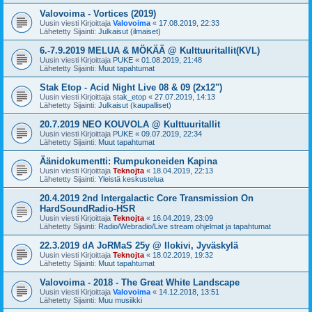
Valovoima - Vortices (2019)
Uusin viesti Kirjoittaja
Valovoima
«
17.08.2019, 22:33
Lähetetty Sijainti:
Julkaisut (ilmaiset)
6.-7.9.2019 MELUA & MÖKÄÄ @ Kulttuuritallit(KVL)
Uusin viesti Kirjoittaja
PUKE
«
01.08.2019, 21:48
Lähetetty Sijainti:
Muut tapahtumat
Stak Etop - Acid Night Live 08 & 09 (2x12")
Uusin viesti Kirjoittaja
stak_etop
«
27.07.2019, 14:13
Lähetetty Sijainti:
Julkaisut (kaupalliset)
20.7.2019 NEO KOUVOLA @ Kulttuuritallit
Uusin viesti Kirjoittaja
PUKE
«
09.07.2019, 22:34
Lähetetty Sijainti:
Muut tapahtumat
Äänidokumentti: Rumpukoneiden Kapina
Uusin viesti Kirjoittaja
Teknojta
«
18.04.2019, 22:13
Lähetetty Sijainti:
Yleistä keskustelua
20.4.2019 2nd Intergalactic Core Transmission On
HardSoundRadio-HSR
Uusin viesti Kirjoittaja
Teknojta
«
16.04.2019, 23:09
Lähetetty Sijainti:
Radio/Webradio/Live stream ohjelmat ja tapahtumat
22.3.2019 dA JoRMaS 25y @ Ilokivi, Jyväskylä
Uusin viesti Kirjoittaja
Teknojta
«
18.02.2019, 19:32
Lähetetty Sijainti:
Muut tapahtumat
Valovoima - 2018 - The Great White Landscape
Uusin viesti Kirjoittaja
Valovoima
«
14.12.2018, 13:51
Lähetetty Sijainti:
Muu musiikki