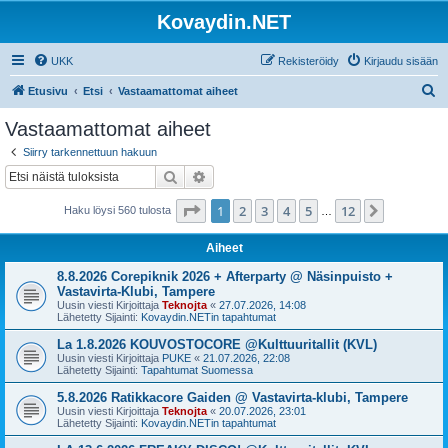
Kovaydin.NET
UKK
Rekisteröidy
Kirjaudu sisään
E
Etusivu
Etsi
Vastaamattomat aiheet
t
Vastaamattomat aiheet
s
Siirry tarkennettuun hakuun
i
Etsi
Tarkennettu haku
Sivu
1
/
12
1
2
3
4
5
12
Seuraava
Haku löysi 560 tulosta
…
Aiheet
8.8.2026 Corepiknik 2026 + Afterparty @ Näsinpuisto +
Vastavirta-Klubi, Tampere
Uusin viesti Kirjoittaja
Teknojta
«
27.07.2026, 14:08
Lähetetty Sijainti:
Kovaydin.NETin tapahtumat
La 1.8.2026 KOUVOSTOCORE @Kulttuuritallit (KVL)
Uusin viesti Kirjoittaja
PUKE
«
21.07.2026, 22:08
Lähetetty Sijainti:
Tapahtumat Suomessa
5.8.2026 Ratikkacore Gaiden @ Vastavirta-klubi, Tampere
Uusin viesti Kirjoittaja
Teknojta
«
20.07.2026, 23:01
Lähetetty Sijainti:
Kovaydin.NETin tapahtumat