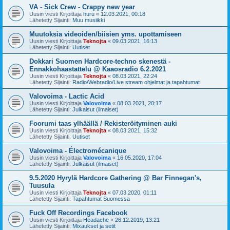
VA - Sick Crew - Crappy new year
Uusin viesti Kirjoittaja
huru
«
12.03.2021, 00:18
Lähetetty Sijainti:
Muu musiikki
Muutoksia videoiden/biisien yms. upottamiseen
Uusin viesti Kirjoittaja
Teknojta
«
09.03.2021, 16:13
Lähetetty Sijainti:
Uutiset
Dokkari Suomen Hardcore-techno skenestä -
Ennakkohaastattelu @ Kaaosradio 6.2.2021
Uusin viesti Kirjoittaja
Teknojta
«
08.03.2021, 22:24
Lähetetty Sijainti:
Radio/Webradio/Live stream ohjelmat ja tapahtumat
Valovoima - Lactic Acid
Uusin viesti Kirjoittaja
Valovoima
«
08.03.2021, 20:17
Lähetetty Sijainti:
Julkaisut (ilmaiset)
Foorumi taas ylhäällä / Rekisteröityminen auki
Uusin viesti Kirjoittaja
Teknojta
«
08.03.2021, 15:32
Lähetetty Sijainti:
Uutiset
Valovoima - Électromécanique
Uusin viesti Kirjoittaja
Valovoima
«
16.05.2020, 17:04
Lähetetty Sijainti:
Julkaisut (ilmaiset)
9.5.2020 Hyrylä Hardcore Gathering @ Bar Finnegan's,
Tuusula
Uusin viesti Kirjoittaja
Teknojta
«
07.03.2020, 01:11
Lähetetty Sijainti:
Tapahtumat Suomessa
Fuck Off Recordings Facebook
Uusin viesti Kirjoittaja
Headache
«
26.12.2019, 13:21
Lähetetty Sijainti:
Mixaukset ja setit