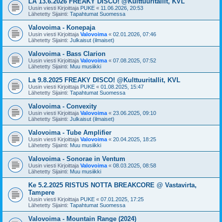
LA 13.6.2026 FREAKY DISCO! @Kulttuuritallit, KVL
Uusin viesti Kirjoittaja
PUKE
«
11.06.2026, 20:53
Lähetetty Sijainti:
Tapahtumat Suomessa
Valovoima - Konepaja
Uusin viesti Kirjoittaja
Valovoima
«
02.01.2026, 07:46
Lähetetty Sijainti:
Julkaisut (ilmaiset)
Valovoima - Bass Clarion
Uusin viesti Kirjoittaja
Valovoima
«
07.08.2025, 07:52
Lähetetty Sijainti:
Muu musiikki
La 9.8.2025 FREAKY DISCO! @Kulttuuritallit, KVL
Uusin viesti Kirjoittaja
PUKE
«
01.08.2025, 15:47
Lähetetty Sijainti:
Tapahtumat Suomessa
Valovoima - Convexity
Uusin viesti Kirjoittaja
Valovoima
«
23.06.2025, 09:10
Lähetetty Sijainti:
Julkaisut (ilmaiset)
Valovoima - Tube Amplifier
Uusin viesti Kirjoittaja
Valovoima
«
20.04.2025, 18:25
Lähetetty Sijainti:
Muu musiikki
Valovoima - Sonorae in Ventum
Uusin viesti Kirjoittaja
Valovoima
«
08.03.2025, 08:58
Lähetetty Sijainti:
Muu musiikki
Ke 5.2.2025 RISTUS NOTTA BREAKCORE @ Vastavirta,
Tampere
Uusin viesti Kirjoittaja
PUKE
«
07.01.2025, 17:25
Lähetetty Sijainti:
Tapahtumat Suomessa
Valovoima - Mountain Range (2024)