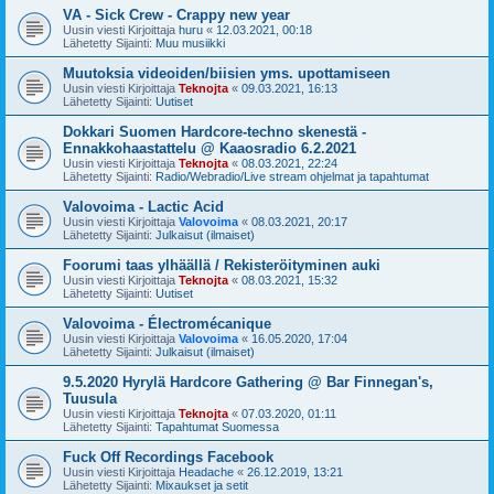
VA - Sick Crew - Crappy new year
Uusin viesti Kirjoittaja
huru
«
12.03.2021, 00:18
Lähetetty Sijainti:
Muu musiikki
Muutoksia videoiden/biisien yms. upottamiseen
Uusin viesti Kirjoittaja
Teknojta
«
09.03.2021, 16:13
Lähetetty Sijainti:
Uutiset
Dokkari Suomen Hardcore-techno skenestä -
Ennakkohaastattelu @ Kaaosradio 6.2.2021
Uusin viesti Kirjoittaja
Teknojta
«
08.03.2021, 22:24
Lähetetty Sijainti:
Radio/Webradio/Live stream ohjelmat ja tapahtumat
Valovoima - Lactic Acid
Uusin viesti Kirjoittaja
Valovoima
«
08.03.2021, 20:17
Lähetetty Sijainti:
Julkaisut (ilmaiset)
Foorumi taas ylhäällä / Rekisteröityminen auki
Uusin viesti Kirjoittaja
Teknojta
«
08.03.2021, 15:32
Lähetetty Sijainti:
Uutiset
Valovoima - Électromécanique
Uusin viesti Kirjoittaja
Valovoima
«
16.05.2020, 17:04
Lähetetty Sijainti:
Julkaisut (ilmaiset)
9.5.2020 Hyrylä Hardcore Gathering @ Bar Finnegan's,
Tuusula
Uusin viesti Kirjoittaja
Teknojta
«
07.03.2020, 01:11
Lähetetty Sijainti:
Tapahtumat Suomessa
Fuck Off Recordings Facebook
Uusin viesti Kirjoittaja
Headache
«
26.12.2019, 13:21
Lähetetty Sijainti:
Mixaukset ja setit