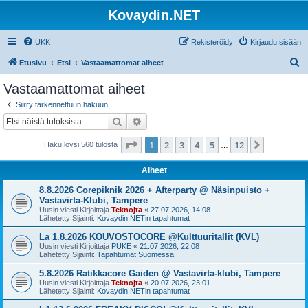
Kovaydin.NET
UKK
Rekisteröidy
Kirjaudu sisään
E
Etusivu
Etsi
Vastaamattomat aiheet
t
Vastaamattomat aiheet
s
Siirry tarkennettuun hakuun
i
Etsi
Tarkennettu haku
Sivu
1
/
12
1
2
3
4
5
12
Seuraava
Haku löysi 560 tulosta
…
Aiheet
8.8.2026 Corepiknik 2026 + Afterparty @ Näsinpuisto +
Vastavirta-Klubi, Tampere
Uusin viesti Kirjoittaja
Teknojta
«
27.07.2026, 14:08
Lähetetty Sijainti:
Kovaydin.NETin tapahtumat
La 1.8.2026 KOUVOSTOCORE @Kulttuuritallit (KVL)
Uusin viesti Kirjoittaja
PUKE
«
21.07.2026, 22:08
Lähetetty Sijainti:
Tapahtumat Suomessa
5.8.2026 Ratikkacore Gaiden @ Vastavirta-klubi, Tampere
Uusin viesti Kirjoittaja
Teknojta
«
20.07.2026, 23:01
Lähetetty Sijainti:
Kovaydin.NETin tapahtumat