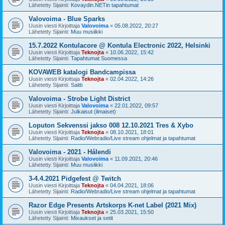
Lähetetty Sijainti:
Kovaydin.NETin tapahtumat
Valovoima - Blue Sparks
Uusin viesti Kirjoittaja
Valovoima
«
05.08.2022, 20:27
Lähetetty Sijainti:
Muu musiikki
15.7.2022 Kontulacore @ Kontula Electronic 2022, Helsinki
Uusin viesti Kirjoittaja
Teknojta
«
10.06.2022, 15:42
Lähetetty Sijainti:
Tapahtumat Suomessa
KOVAWEB katalogi Bandcampissa
Uusin viesti Kirjoittaja
Teknojta
«
02.04.2022, 14:26
Lähetetty Sijainti:
Saitti
Valovoima - Strobe Light District
Uusin viesti Kirjoittaja
Valovoima
«
22.01.2022, 09:57
Lähetetty Sijainti:
Julkaisut (ilmaiset)
Loputon Sekvenssi jakso 008 12.10.2021 Tres & Xybo
Uusin viesti Kirjoittaja
Teknojta
«
08.10.2021, 18:01
Lähetetty Sijainti:
Radio/Webradio/Live stream ohjelmat ja tapahtumat
Valovoima - 2021 - Hálendi
Uusin viesti Kirjoittaja
Valovoima
«
11.09.2021, 20:46
Lähetetty Sijainti:
Muu musiikki
3-4.4.2021 Pidgefest @ Twitch
Uusin viesti Kirjoittaja
Teknojta
«
04.04.2021, 18:06
Lähetetty Sijainti:
Radio/Webradio/Live stream ohjelmat ja tapahtumat
Razor Edge Presents Artskorps K-net Label (2021 Mix)
Uusin viesti Kirjoittaja
Teknojta
«
25.03.2021, 15:50
Lähetetty Sijainti:
Mixaukset ja setit