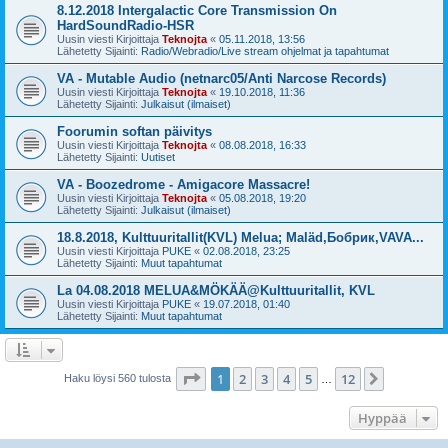
8.12.2018 Intergalactic Core Transmission On
HardSoundRadio-HSR
Uusin viesti Kirjoittaja
Teknojta
«
05.11.2018, 13:56
Lähetetty Sijainti:
Radio/Webradio/Live stream ohjelmat ja tapahtumat
VA - Mutable Audio (netnarc05/Anti Narcose Records)
Uusin viesti Kirjoittaja
Teknojta
«
19.10.2018, 11:36
Lähetetty Sijainti:
Julkaisut (ilmaiset)
Foorumin softan päivitys
Uusin viesti Kirjoittaja
Teknojta
«
08.08.2018, 16:33
Lähetetty Sijainti:
Uutiset
VA - Boozedrome - Amigacore Massacre!
Uusin viesti Kirjoittaja
Teknojta
«
05.08.2018, 19:20
Lähetetty Sijainti:
Julkaisut (ilmaiset)
18.8.2018, Kulttuuritallit(KVL) Melua; Maläd,Бобрик,VAVA...
Uusin viesti Kirjoittaja
PUKE
«
02.08.2018, 23:25
Lähetetty Sijainti:
Muut tapahtumat
La 04.08.2018 MELUA&MÖKÄÄ@Kulttuuritallit, KVL
Uusin viesti Kirjoittaja
PUKE
«
19.07.2018, 01:40
Lähetetty Sijainti:
Muut tapahtumat
Sivu
1
/
12
1
2
3
4
5
12
Seuraava
Haku löysi 560 tulosta
…
Hyppää