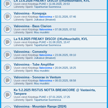
LA 13.6.2026 FREAKY DISCO! @Kulttuuritallit, KVL
Uusin viesti Kirjoittaja
PUKE
«
11.06.2026, 20:53
Lähetetty Sijainti:
Tapahtumat Suomessa
Valovoima - Konepaja
Uusin viesti Kirjoittaja
Valovoima
«
02.01.2026, 07:46
Lähetetty Sijainti:
Julkaisut (ilmaiset)
Valovoima - Bass Clarion
Uusin viesti Kirjoittaja
Valovoima
«
07.08.2025, 07:52
Lähetetty Sijainti:
Muu musiikki
La 9.8.2025 FREAKY DISCO! @Kulttuuritallit, KVL
Uusin viesti Kirjoittaja
PUKE
«
01.08.2025, 15:47
Lähetetty Sijainti:
Tapahtumat Suomessa
Valovoima - Convexity
Uusin viesti Kirjoittaja
Valovoima
«
23.06.2025, 09:10
Lähetetty Sijainti:
Julkaisut (ilmaiset)
Valovoima - Tube Amplifier
Uusin viesti Kirjoittaja
Valovoima
«
20.04.2025, 18:25
Lähetetty Sijainti:
Muu musiikki
Valovoima - Sonorae in Ventum
Uusin viesti Kirjoittaja
Valovoima
«
08.03.2025, 08:58
Lähetetty Sijainti:
Muu musiikki
Ke 5.2.2025 RISTUS NOTTA BREAKCORE @ Vastavirta,
Tampere
Uusin viesti Kirjoittaja
PUKE
«
07.01.2025, 17:25
Lähetetty Sijainti:
Tapahtumat Suomessa
Valovoima - Mountain Range (2024)