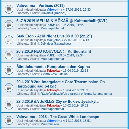
Valovoima - Vortices (2019)
Uusin viesti Kirjoittaja
Valovoima
«
17.08.2019, 22:33
Lähetetty Sijainti:
Julkaisut (ilmaiset)
6.-7.9.2019 MELUA & MÖKÄÄ @ Kulttuuritallit(KVL)
Uusin viesti Kirjoittaja
PUKE
«
01.08.2019, 21:48
Lähetetty Sijainti:
Muut tapahtumat
Stak Etop - Acid Night Live 08 & 09 (2x12")
Uusin viesti Kirjoittaja
stak_etop
«
27.07.2019, 14:13
Lähetetty Sijainti:
Julkaisut (kaupalliset)
20.7.2019 NEO KOUVOLA @ Kulttuuritallit
Uusin viesti Kirjoittaja
PUKE
«
09.07.2019, 22:34
Lähetetty Sijainti:
Muut tapahtumat
Äänidokumentti: Rumpukoneiden Kapina
Uusin viesti Kirjoittaja
Teknojta
«
18.04.2019, 22:13
Lähetetty Sijainti:
Yleistä keskustelua
20.4.2019 2nd Intergalactic Core Transmission On
HardSoundRadio-HSR
Uusin viesti Kirjoittaja
Teknojta
«
16.04.2019, 23:09
Lähetetty Sijainti:
Radio/Webradio/Live stream ohjelmat ja tapahtumat
22.3.2019 dA JoRMaS 25y @ Ilokivi, Jyväskylä
Uusin viesti Kirjoittaja
Teknojta
«
18.02.2019, 19:32
Lähetetty Sijainti:
Muut tapahtumat
Valovoima - 2018 - The Great White Landscape
Uusin viesti Kirjoittaja
Valovoima
«
14.12.2018, 13:51
Lähetetty Sijainti:
Muu musiikki