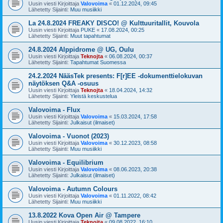
Uusin viesti Kirjoittaja
Valovoima
«
01.12.2024, 09:45
Lähetetty Sijainti:
Muu musiikki
La 24.8.2024 FREAKY DISCO! @ Kulttuuritallit, Kouvola
Uusin viesti Kirjoittaja
PUKE
«
17.08.2024, 00:25
Lähetetty Sijainti:
Muut tapahtumat
24.8.2024 Alppidrome @ UG, Oulu
Uusin viesti Kirjoittaja
Teknojta
«
06.08.2024, 00:37
Lähetetty Sijainti:
Tapahtumat Suomessa
24.2.2024 NääsTek presents: F[r]EE -dokumenttielokuvan
näytöksen Q&A -osuus
Uusin viesti Kirjoittaja
Teknojta
«
18.04.2024, 14:32
Lähetetty Sijainti:
Yleistä keskustelua
Valovoima - Flux
Uusin viesti Kirjoittaja
Valovoima
«
15.03.2024, 17:58
Lähetetty Sijainti:
Julkaisut (ilmaiset)
Valovoima - Vuonot (2023)
Uusin viesti Kirjoittaja
Valovoima
«
30.12.2023, 08:58
Lähetetty Sijainti:
Muu musiikki
Valovoima - Equilibrium
Uusin viesti Kirjoittaja
Valovoima
«
08.06.2023, 20:38
Lähetetty Sijainti:
Julkaisut (ilmaiset)
Valovoima - Autumn Colours
Uusin viesti Kirjoittaja
Valovoima
«
01.11.2022, 08:42
Lähetetty Sijainti:
Muu musiikki
13.8.2022 Kova Open Air @ Tampere
Uusin viesti Kirjoittaja
Teknojta
«
09.08.2022, 16:10