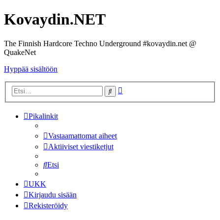
Kovaydin.NET
The Finnish Hardcore Techno Underground #kovaydin.net @
QuakeNet
Hyppää sisältöön
Tarkennettu
Etsi
haku
Pikalinkit
Vastaamattomat aiheet
Aktiiviset viestiketjut
Etsi
UKK
Kirjaudu sisään
Rekisteröidy