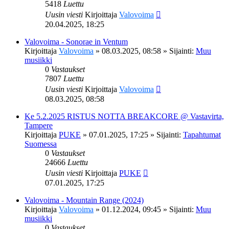
5418
Luettu
Uusin viesti
Kirjoittaja
Valovoima
20.04.2025, 18:25
Valovoima - Sonorae in Ventum
Kirjoittaja
Valovoima
»
08.03.2025, 08:58
» Sijainti:
Muu
musiikki
0
Vastaukset
7807
Luettu
Uusin viesti
Kirjoittaja
Valovoima
08.03.2025, 08:58
Ke 5.2.2025 RISTUS NOTTA BREAKCORE @ Vastavirta,
Tampere
Kirjoittaja
PUKE
»
07.01.2025, 17:25
» Sijainti:
Tapahtumat
Suomessa
0
Vastaukset
24666
Luettu
Uusin viesti
Kirjoittaja
PUKE
07.01.2025, 17:25
Valovoima - Mountain Range (2024)
Kirjoittaja
Valovoima
»
01.12.2024, 09:45
» Sijainti:
Muu
musiikki
0
Vastaukset