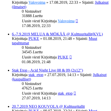
Kirjoittaja
Valovoima
»
17.08.2019, 22:33
» Sijainti:
Julkaisut
(ilmaiset)
0
Vastaukset
31888
Luettu
Uusin viesti
Kirjoittaja
Valovoima
17.08.2019, 22:33
6.-7.9.2019 MELUA & MÖKÄÄ @ Kulttuuritallit(KVL)
Kirjoittaja
PUKE
»
01.08.2019, 21:48
» Sijainti:
Muut
tapahtumat
0
Vastaukset
34545
Luettu
Uusin viesti
Kirjoittaja
PUKE
01.08.2019, 21:48
Stak Etop - Acid Night Live 08 & 09 (2x12")
Kirjoittaja
stak_etop
»
27.07.2019, 14:13
» Sijainti:
Julkaisut
(kaupalliset)
0
Vastaukset
47625
Luettu
Uusin viesti
Kirjoittaja
stak_etop
27.07.2019, 14:13
20.7.2019 NEO KOUVOLA @ Kulttuuritallit
Kirjoittaja
PUKE
»
09.07.2019, 22:34
» Sijainti:
Muut