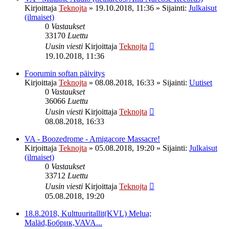
Kirjoittaja
Teknojta
»
19.10.2018, 11:36
» Sijainti:
Julkaisut
(ilmaiset)
0
Vastaukset
33170
Luettu
Uusin viesti
Kirjoittaja
Teknojta
19.10.2018, 11:36
Foorumin softan päivitys
Kirjoittaja
Teknojta
»
08.08.2018, 16:33
» Sijainti:
Uutiset
0
Vastaukset
36066
Luettu
Uusin viesti
Kirjoittaja
Teknojta
08.08.2018, 16:33
VA - Boozedrome - Amigacore Massacre!
Kirjoittaja
Teknojta
»
05.08.2018, 19:20
» Sijainti:
Julkaisut
(ilmaiset)
0
Vastaukset
33712
Luettu
Uusin viesti
Kirjoittaja
Teknojta
05.08.2018, 19:20
18.8.2018, Kulttuuritallit(KVL) Melua;
Maläd,Бобрик,VAVA...