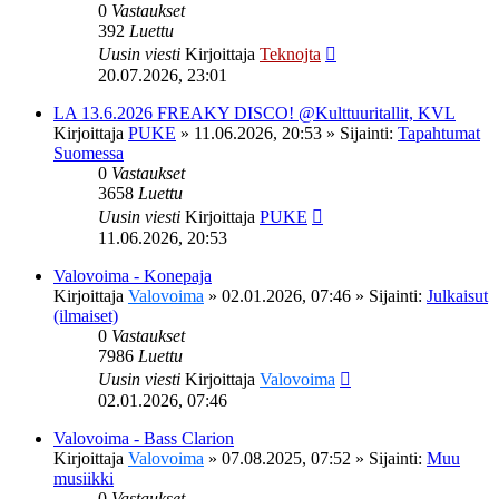
0
Vastaukset
392
Luettu
Uusin viesti
Kirjoittaja
Teknojta
20.07.2026, 23:01
LA 13.6.2026 FREAKY DISCO! @Kulttuuritallit, KVL
Kirjoittaja
PUKE
»
11.06.2026, 20:53
» Sijainti:
Tapahtumat
Suomessa
0
Vastaukset
3658
Luettu
Uusin viesti
Kirjoittaja
PUKE
11.06.2026, 20:53
Valovoima - Konepaja
Kirjoittaja
Valovoima
»
02.01.2026, 07:46
» Sijainti:
Julkaisut
(ilmaiset)
0
Vastaukset
7986
Luettu
Uusin viesti
Kirjoittaja
Valovoima
02.01.2026, 07:46
Valovoima - Bass Clarion
Kirjoittaja
Valovoima
»
07.08.2025, 07:52
» Sijainti:
Muu
musiikki
0
Vastaukset