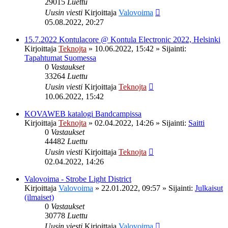
29015
Luettu
Uusin viesti
Kirjoittaja
Valovoima
05.08.2022, 20:27
15.7.2022 Kontulacore @ Kontula Electronic 2022, Helsinki
Kirjoittaja
Teknojta
»
10.06.2022, 15:42
» Sijainti:
Tapahtumat Suomessa
0
Vastaukset
33264
Luettu
Uusin viesti
Kirjoittaja
Teknojta
10.06.2022, 15:42
KOVAWEB katalogi Bandcampissa
Kirjoittaja
Teknojta
»
02.04.2022, 14:26
» Sijainti:
Saitti
0
Vastaukset
44482
Luettu
Uusin viesti
Kirjoittaja
Teknojta
02.04.2022, 14:26
Valovoima - Strobe Light District
Kirjoittaja
Valovoima
»
22.01.2022, 09:57
» Sijainti:
Julkaisut
(ilmaiset)
0
Vastaukset
30778
Luettu
Uusin viesti
Kirjoittaja
Valovoima