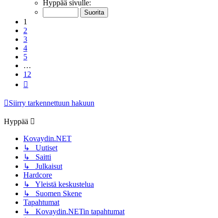
1
/
12
Hyppää sivulle:
1
2
3
4
5
…
12
Seuraava
Siirry tarkennettuun hakuun
Hyppää
Kovaydin.NET
↳ Uutiset
↳ Saitti
↳ Julkaisut
Hardcore
↳ Yleistä keskustelua
↳ Suomen Skene
Tapahtumat
↳ Kovaydin.NETin tapahtumat