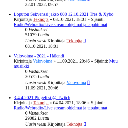
22.01.2022, 09:57
Loputon Sekvenssi jakso 008 12.10.2021 Tres & Xybo
Kirjoittaja
Teknojta
»
08.10.2021, 18:01
» Sijainti:
Radio/Webradio/Live stream ohjelmat ja tapahtumat
0
Vastaukset
51079
Luettu
Uusin viesti
Kirjoittaja
Teknojta
08.10.2021, 18:01
Valovoima - 2021 - Hálendi
Kirjoittaja
Valovoima
»
11.09.2021, 20:46
» Sijainti:
Muu
musiikki
0
Vastaukset
30575
Luettu
Uusin viesti
Kirjoittaja
Valovoima
11.09.2021, 20:46
3-4.4.2021 Pidgefest @ Twitch
Kirjoittaja
Teknojta
»
04.04.2021, 18:06
» Sijainti:
Radio/Webradio/Live stream ohjelmat ja tapahtumat
0
Vastaukset
29082
Luettu
Uusin viesti
Kirjoittaja
Teknojta