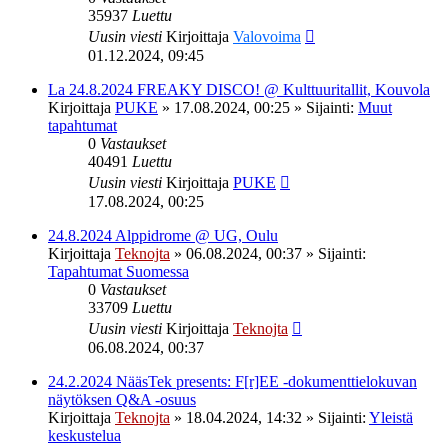
35937
Luettu
Uusin viesti
Kirjoittaja
Valovoima
01.12.2024, 09:45
La 24.8.2024 FREAKY DISCO! @ Kulttuuritallit, Kouvola
Kirjoittaja
PUKE
»
17.08.2024, 00:25
» Sijainti:
Muut
tapahtumat
0
Vastaukset
40491
Luettu
Uusin viesti
Kirjoittaja
PUKE
17.08.2024, 00:25
24.8.2024 Alppidrome @ UG, Oulu
Kirjoittaja
Teknojta
»
06.08.2024, 00:37
» Sijainti:
Tapahtumat Suomessa
0
Vastaukset
33709
Luettu
Uusin viesti
Kirjoittaja
Teknojta
06.08.2024, 00:37
24.2.2024 NääsTek presents: F[r]EE -dokumenttielokuvan
näytöksen Q&A -osuus
Kirjoittaja
Teknojta
»
18.04.2024, 14:32
» Sijainti:
Yleistä
keskustelua