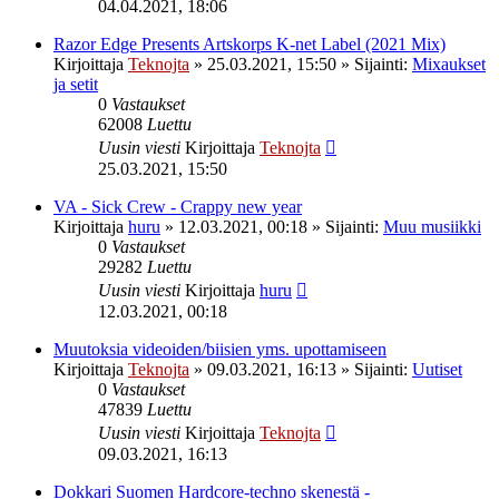
04.04.2021, 18:06
Razor Edge Presents Artskorps K-net Label (2021 Mix)
Kirjoittaja
Teknojta
»
25.03.2021, 15:50
» Sijainti:
Mixaukset
ja setit
0
Vastaukset
62008
Luettu
Uusin viesti
Kirjoittaja
Teknojta
25.03.2021, 15:50
VA - Sick Crew - Crappy new year
Kirjoittaja
huru
»
12.03.2021, 00:18
» Sijainti:
Muu musiikki
0
Vastaukset
29282
Luettu
Uusin viesti
Kirjoittaja
huru
12.03.2021, 00:18
Muutoksia videoiden/biisien yms. upottamiseen
Kirjoittaja
Teknojta
»
09.03.2021, 16:13
» Sijainti:
Uutiset
0
Vastaukset
47839
Luettu
Uusin viesti
Kirjoittaja
Teknojta
09.03.2021, 16:13
Dokkari Suomen Hardcore-techno skenestä -