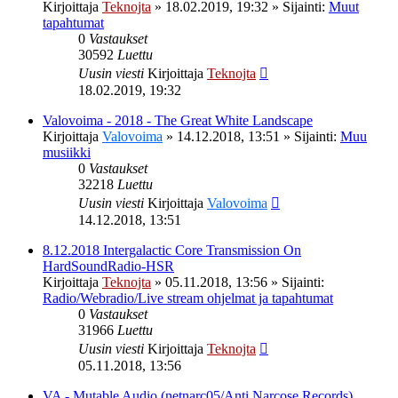
Kirjoittaja
Teknojta
»
18.02.2019, 19:32
» Sijainti:
Muut
tapahtumat
0
Vastaukset
30592
Luettu
Uusin viesti
Kirjoittaja
Teknojta
18.02.2019, 19:32
Valovoima - 2018 - The Great White Landscape
Kirjoittaja
Valovoima
»
14.12.2018, 13:51
» Sijainti:
Muu
musiikki
0
Vastaukset
32218
Luettu
Uusin viesti
Kirjoittaja
Valovoima
14.12.2018, 13:51
8.12.2018 Intergalactic Core Transmission On
HardSoundRadio-HSR
Kirjoittaja
Teknojta
»
05.11.2018, 13:56
» Sijainti:
Radio/Webradio/Live stream ohjelmat ja tapahtumat
0
Vastaukset
31966
Luettu
Uusin viesti
Kirjoittaja
Teknojta
05.11.2018, 13:56
VA - Mutable Audio (netnarc05/Anti Narcose Records)