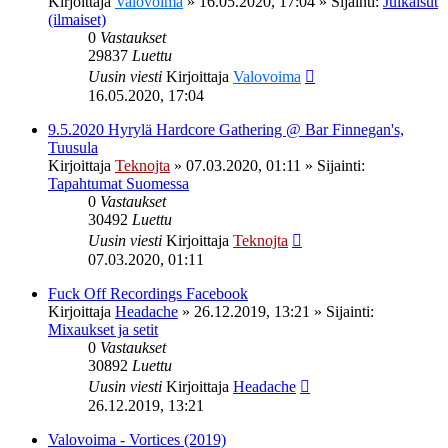
Kirjoittaja
Valovoima
»
16.05.2020, 17:04
» Sijainti:
Julkaisut
(ilmaiset)
0
Vastaukset
29837
Luettu
Uusin viesti
Kirjoittaja
Valovoima
16.05.2020, 17:04
9.5.2020 Hyrylä Hardcore Gathering @ Bar Finnegan's,
Tuusula
Kirjoittaja
Teknojta
»
07.03.2020, 01:11
» Sijainti:
Tapahtumat Suomessa
0
Vastaukset
30492
Luettu
Uusin viesti
Kirjoittaja
Teknojta
07.03.2020, 01:11
Fuck Off Recordings Facebook
Kirjoittaja
Headache
»
26.12.2019, 13:21
» Sijainti:
Mixaukset ja setit
0
Vastaukset
30892
Luettu
Uusin viesti
Kirjoittaja
Headache
26.12.2019, 13:21
Valovoima - Vortices (2019)