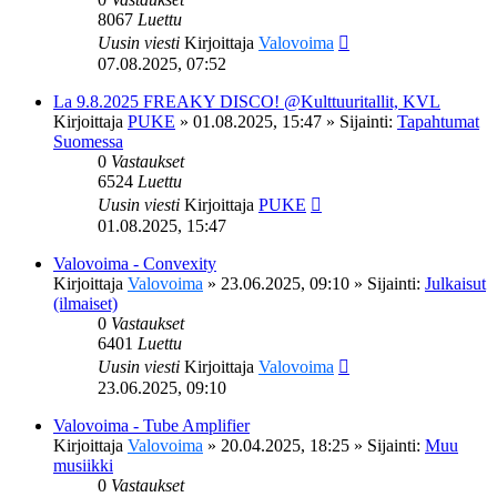
8067
Luettu
Uusin viesti
Kirjoittaja
Valovoima
07.08.2025, 07:52
La 9.8.2025 FREAKY DISCO! @Kulttuuritallit, KVL
Kirjoittaja
PUKE
»
01.08.2025, 15:47
» Sijainti:
Tapahtumat
Suomessa
0
Vastaukset
6524
Luettu
Uusin viesti
Kirjoittaja
PUKE
01.08.2025, 15:47
Valovoima - Convexity
Kirjoittaja
Valovoima
»
23.06.2025, 09:10
» Sijainti:
Julkaisut
(ilmaiset)
0
Vastaukset
6401
Luettu
Uusin viesti
Kirjoittaja
Valovoima
23.06.2025, 09:10
Valovoima - Tube Amplifier
Kirjoittaja
Valovoima
»
20.04.2025, 18:25
» Sijainti:
Muu
musiikki
0
Vastaukset