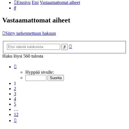
Etusivu
Etsi
Vastaamattomat aiheet
Etsi
Vastaamattomat aiheet
Siirry tarkennettuun hakuun
Tarkennettu
Etsi
haku
Haku löysi 560 tulosta
Sivu
1
/
12
Hyppää sivulle:
1
2
3
4
5
…
12
Seuraava