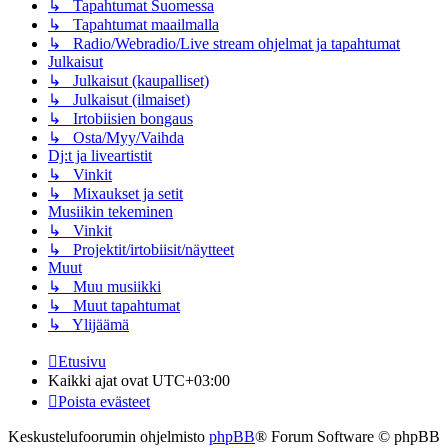
↳ Tapahtumat Suomessa
↳ Tapahtumat maailmalla
↳ Radio/Webradio/Live stream ohjelmat ja tapahtumat
Julkaisut
↳ Julkaisut (kaupalliset)
↳ Julkaisut (ilmaiset)
↳ Irtobiisien bongaus
↳ Osta/Myy/Vaihda
Dj:t ja liveartistit
↳ Vinkit
↳ Mixaukset ja setit
Musiikin tekeminen
↳ Vinkit
↳ Projektit/irtobiisit/näytteet
Muut
↳ Muu musiikki
↳ Muut tapahtumat
↳ Ylijäämä
Etusivu
Kaikki ajat ovat
UTC+03:00
Poista evästeet
Keskustelufoorumin ohjelmisto
phpBB
® Forum Software © phpBB