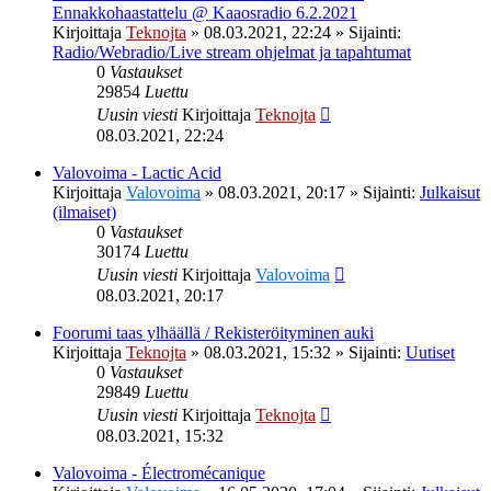
Ennakkohaastattelu @ Kaaosradio 6.2.2021
Kirjoittaja
Teknojta
»
08.03.2021, 22:24
» Sijainti:
Radio/Webradio/Live stream ohjelmat ja tapahtumat
0
Vastaukset
29854
Luettu
Uusin viesti
Kirjoittaja
Teknojta
08.03.2021, 22:24
Valovoima - Lactic Acid
Kirjoittaja
Valovoima
»
08.03.2021, 20:17
» Sijainti:
Julkaisut
(ilmaiset)
0
Vastaukset
30174
Luettu
Uusin viesti
Kirjoittaja
Valovoima
08.03.2021, 20:17
Foorumi taas ylhäällä / Rekisteröityminen auki
Kirjoittaja
Teknojta
»
08.03.2021, 15:32
» Sijainti:
Uutiset
0
Vastaukset
29849
Luettu
Uusin viesti
Kirjoittaja
Teknojta
08.03.2021, 15:32
Valovoima - Électromécanique