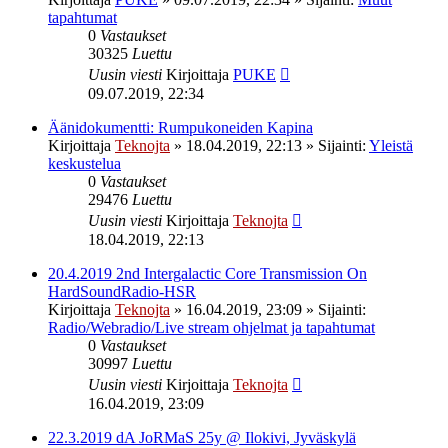
tapahtumat
0
Vastaukset
30325
Luettu
Uusin viesti
Kirjoittaja
PUKE
09.07.2019, 22:34
Äänidokumentti: Rumpukoneiden Kapina
Kirjoittaja
Teknojta
»
18.04.2019, 22:13
» Sijainti:
Yleistä
keskustelua
0
Vastaukset
29476
Luettu
Uusin viesti
Kirjoittaja
Teknojta
18.04.2019, 22:13
20.4.2019 2nd Intergalactic Core Transmission On
HardSoundRadio-HSR
Kirjoittaja
Teknojta
»
16.04.2019, 23:09
» Sijainti:
Radio/Webradio/Live stream ohjelmat ja tapahtumat
0
Vastaukset
30997
Luettu
Uusin viesti
Kirjoittaja
Teknojta
16.04.2019, 23:09
22.3.2019 dA JoRMaS 25y @ Ilokivi, Jyväskylä