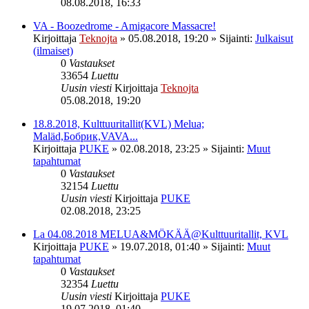
08.08.2018, 16:33
VA - Boozedrome - Amigacore Massacre!
Kirjoittaja
Teknojta
»
05.08.2018, 19:20
» Sijainti:
Julkaisut
(ilmaiset)
0
Vastaukset
33654
Luettu
Uusin viesti
Kirjoittaja
Teknojta
05.08.2018, 19:20
18.8.2018, Kulttuuritallit(KVL) Melua;
Maläd,Бобрик,VAVA...
Kirjoittaja
PUKE
»
02.08.2018, 23:25
» Sijainti:
Muut
tapahtumat
0
Vastaukset
32154
Luettu
Uusin viesti
Kirjoittaja
PUKE
02.08.2018, 23:25
La 04.08.2018 MELUA&MÖKÄÄ@Kulttuuritallit, KVL
Kirjoittaja
PUKE
»
19.07.2018, 01:40
» Sijainti:
Muut
tapahtumat
0
Vastaukset
32354
Luettu
Uusin viesti
Kirjoittaja
PUKE
19.07.2018, 01:40