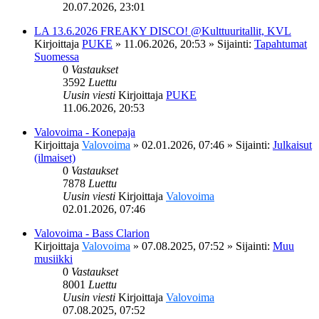
20.07.2026, 23:01
LA 13.6.2026 FREAKY DISCO! @Kulttuuritallit, KVL
Kirjoittaja
PUKE
»
11.06.2026, 20:53
» Sijainti:
Tapahtumat
Suomessa
0
Vastaukset
3592
Luettu
Uusin viesti
Kirjoittaja
PUKE
11.06.2026, 20:53
Valovoima - Konepaja
Kirjoittaja
Valovoima
»
02.01.2026, 07:46
» Sijainti:
Julkaisut
(ilmaiset)
0
Vastaukset
7878
Luettu
Uusin viesti
Kirjoittaja
Valovoima
02.01.2026, 07:46
Valovoima - Bass Clarion
Kirjoittaja
Valovoima
»
07.08.2025, 07:52
» Sijainti:
Muu
musiikki
0
Vastaukset
8001
Luettu
Uusin viesti
Kirjoittaja
Valovoima
07.08.2025, 07:52