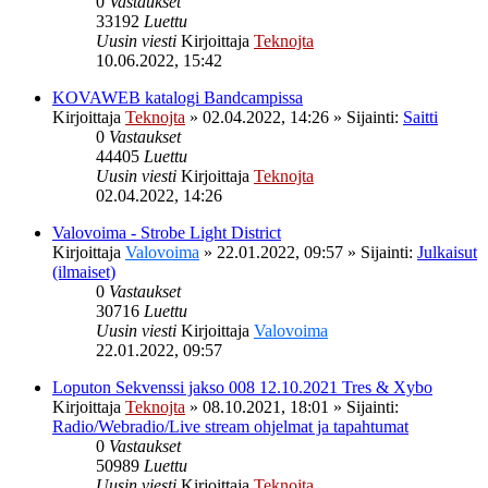
0
Vastaukset
33192
Luettu
Uusin viesti
Kirjoittaja
Teknojta
10.06.2022, 15:42
KOVAWEB katalogi Bandcampissa
Kirjoittaja
Teknojta
»
02.04.2022, 14:26
» Sijainti:
Saitti
0
Vastaukset
44405
Luettu
Uusin viesti
Kirjoittaja
Teknojta
02.04.2022, 14:26
Valovoima - Strobe Light District
Kirjoittaja
Valovoima
»
22.01.2022, 09:57
» Sijainti:
Julkaisut
(ilmaiset)
0
Vastaukset
30716
Luettu
Uusin viesti
Kirjoittaja
Valovoima
22.01.2022, 09:57
Loputon Sekvenssi jakso 008 12.10.2021 Tres & Xybo
Kirjoittaja
Teknojta
»
08.10.2021, 18:01
» Sijainti:
Radio/Webradio/Live stream ohjelmat ja tapahtumat
0
Vastaukset
50989
Luettu
Uusin viesti
Kirjoittaja
Teknojta