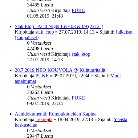
34485
Luettu
Uusin viesti
Kirjoittaja
PUKE
01.08.2019, 21:48
Stak Etop - Acid Night Live 08 & 09 (2x12")
Kirjoittaja
stak_etop
»
27.07.2019, 14:13
» Sijainti:
Julkaisut
(kaupalliset)
0
Vastaukset
47498
Luettu
Uusin viesti
Kirjoittaja
stak_etop
27.07.2019, 14:13
20.7.2019 NEO KOUVOLA @ Kulttuuritallit
Kirjoittaja
PUKE
»
09.07.2019, 22:34
» Sijainti:
Muut
tapahtumat
0
Vastaukset
30263
Luettu
Uusin viesti
Kirjoittaja
PUKE
09.07.2019, 22:34
Äänidokumentti: Rumpukoneiden Kapina
Kirjoittaja
Teknojta
»
18.04.2019, 22:13
» Sijainti:
Yleistä
keskustelua
0
Vastaukset
29447
Luettu