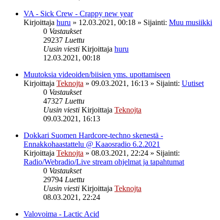
VA - Sick Crew - Crappy new year
Kirjoittaja
huru
»
12.03.2021, 00:18
» Sijainti:
Muu musiikki
0
Vastaukset
29237
Luettu
Uusin viesti
Kirjoittaja
huru
12.03.2021, 00:18
Muutoksia videoiden/biisien yms. upottamiseen
Kirjoittaja
Teknojta
»
09.03.2021, 16:13
» Sijainti:
Uutiset
0
Vastaukset
47327
Luettu
Uusin viesti
Kirjoittaja
Teknojta
09.03.2021, 16:13
Dokkari Suomen Hardcore-techno skenestä -
Ennakkohaastattelu @ Kaaosradio 6.2.2021
Kirjoittaja
Teknojta
»
08.03.2021, 22:24
» Sijainti:
Radio/Webradio/Live stream ohjelmat ja tapahtumat
0
Vastaukset
29794
Luettu
Uusin viesti
Kirjoittaja
Teknojta
08.03.2021, 22:24
Valovoima - Lactic Acid