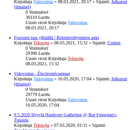
Kirjoittaja
Valovoima
»
08.03.2021, 20:17
» Sijainti:
Julkaisut
(ilmaiset)
0
Vastaukset
30110
Luettu
Uusin viesti
Kirjoittaja
Valovoima
08.03.2021, 20:17
Foorumi taas ylhäällä / Rekisteröityminen auki
Kirjoittaja
Teknojta
»
08.03.2021, 15:32
» Sijainti:
Uutiset
0
Vastaukset
29390
Luettu
Uusin viesti
Kirjoittaja
Teknojta
08.03.2021, 15:32
Valovoima - Électromécanique
Kirjoittaja
Valovoima
»
16.05.2020, 17:04
» Sijainti:
Julkaisut
(ilmaiset)
0
Vastaukset
29779
Luettu
Uusin viesti
Kirjoittaja
Valovoima
16.05.2020, 17:04
9.5.2020 Hyrylä Hardcore Gathering @ Bar Finnegan's,
Tuusula
Kirjoittaja
Teknojta
»
07.03.2020, 01:11
» Sijainti: