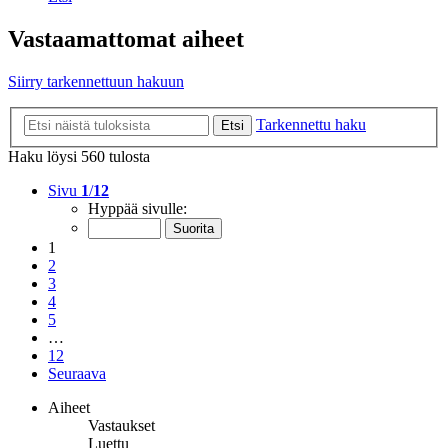
Vastaamattomat aiheet
Siirry tarkennettuun hakuun
Tarkennettu haku
Etsi
Haku löysi 560 tulosta
Sivu
1
/
12
Hyppää sivulle:
1
2
3
4
5
…
12
Seuraava
Aiheet
Vastaukset
Luettu