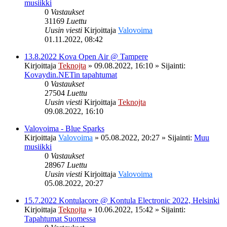
musiikki
0
Vastaukset
31169
Luettu
Uusin viesti
Kirjoittaja
Valovoima
01.11.2022, 08:42
13.8.2022 Kova Open Air @ Tampere
Kirjoittaja
Teknojta
»
09.08.2022, 16:10
» Sijainti:
Kovaydin.NETin tapahtumat
0
Vastaukset
27504
Luettu
Uusin viesti
Kirjoittaja
Teknojta
09.08.2022, 16:10
Valovoima - Blue Sparks
Kirjoittaja
Valovoima
»
05.08.2022, 20:27
» Sijainti:
Muu
musiikki
0
Vastaukset
28967
Luettu
Uusin viesti
Kirjoittaja
Valovoima
05.08.2022, 20:27
15.7.2022 Kontulacore @ Kontula Electronic 2022, Helsinki
Kirjoittaja
Teknojta
»
10.06.2022, 15:42
» Sijainti:
Tapahtumat Suomessa