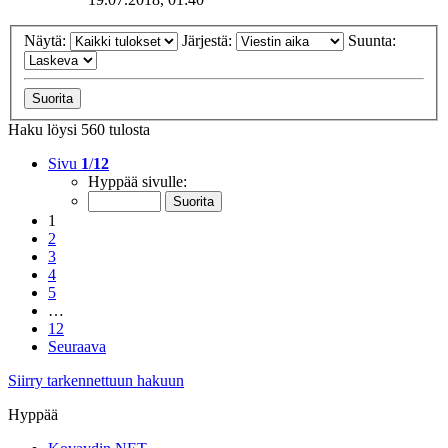
Näytä:
Järjestä:
Suunta:
Haku löysi 560 tulosta
Sivu
1
/
12
Hyppää sivulle:
1
2
3
4
5
…
12
Seuraava
Siirry tarkennettuun hakuun
Hyppää