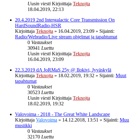
Uusin viesti
Kirjoittaja
Teknojta
18.04.2019, 22:13
20.4.2019 2nd Intergalactic Core Transmission On
HardSoundRadio-HSR
Kirjoittaja
Teknojta
»
16.04.2019, 23:09
» Sijainti:
Radio/Webradio/Live stream ohjelmat ja tapahtumat
0
Vastaukset
30941
Luettu
Uusin viesti
Kirjoittaja
Teknojta
16.04.2019, 23:09
22.3.2019 dA JoRMaS 25y @ Ilokivi, Jyväskylä
Kirjoittaja
Teknojta
»
18.02.2019, 19:32
» Sijainti:
Muut
tapahtumat
0
Vastaukset
30523
Luettu
Uusin viesti
Kirjoittaja
Teknojta
18.02.2019, 19:32
Valovoima - 2018 - The Great White Landscape
Kirjoittaja
Valovoima
»
14.12.2018, 13:51
» Sijainti:
Muu
musiikki
0
Vastaukset
32170
Luettu