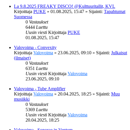
La 9.8.2025 FREAKY DISCO! @Kulttuuritallit, KVL
Kirjoittaja
PUKE
»
01.08.2025, 15:47
» Sijainti:
Tapahtumat
Suomessa
0
Vastaukset
6444
Luettu
Uusin viesti
Kirjoittaja
PUKE
01.08.2025, 15:47
Valovoima - Convexity
Kirjoittaja
Valovoima
»
23.06.2025, 09:10
» Sijainti:
Julkaisut
(ilmaiset)
0
Vastaukset
6351
Luettu
Uusin viesti
Kirjoittaja
Valovoima
23.06.2025, 09:10
Valovoima - Tube Amplifier
Kirjoittaja
Valovoima
»
20.04.2025, 18:25
» Sijainti:
Muu
musiikki
0
Vastaukset
5369
Luettu
Uusin viesti
Kirjoittaja
Valovoima
20.04.2025, 18:25
Valovoima - Sonorae in Ventum