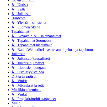
Kovaydin.NET
↳ Uutiset
↳ Saitti
↳ Julkaisut
Hardcore
↳ Yleistä keskustelua
↳ Suomen Skene
Tapahtumat
↳ Kovaydin.NETin tapahtumat
↳ Tapahtumat Suomessa
↳ Tapahtumat maailmalla
↳ Radio/Webradio/Live stream ohjelmat ja tapahtumat
Julkaisut
↳ Julkaisut (kaupalliset)
↳ Julkaisut (ilmaiset)
↳ Irtobiisien bongaus
↳ Osta/Myy/Vaihda
Dj:t ja liveartistit
↳ Vinkit
↳ Mixaukset ja setit
Musiikin tekeminen
↳ Vinkit
↳ Projektit/irtobiisit/näytteet
Muut