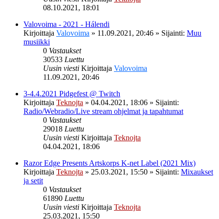
08.10.2021, 18:01
Valovoima - 2021 - Hálendi
Kirjoittaja
Valovoima
»
11.09.2021, 20:46
» Sijainti:
Muu
musiikki
0
Vastaukset
30533
Luettu
Uusin viesti
Kirjoittaja
Valovoima
11.09.2021, 20:46
3-4.4.2021 Pidgefest @ Twitch
Kirjoittaja
Teknojta
»
04.04.2021, 18:06
» Sijainti:
Radio/Webradio/Live stream ohjelmat ja tapahtumat
0
Vastaukset
29018
Luettu
Uusin viesti
Kirjoittaja
Teknojta
04.04.2021, 18:06
Razor Edge Presents Artskorps K-net Label (2021 Mix)
Kirjoittaja
Teknojta
»
25.03.2021, 15:50
» Sijainti:
Mixaukset
ja setit
0
Vastaukset
61890
Luettu
Uusin viesti
Kirjoittaja
Teknojta
25.03.2021, 15:50