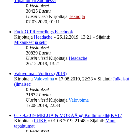
Tapahtumat Suomessa
0
Vastaukset
30425
Luettu
Uusin viesti
Kirjoittaja
Teknojta
07.03.2020, 01:11
Fuck Off Recordings Facebook
Kirjoittaja
Headache
»
26.12.2019, 13:21
» Sijainti:
Mixaukset ja setit
0
Vastaukset
30839
Luettu
Uusin viesti
Kirjoittaja
Headache
26.12.2019, 13:21
Valovoima - Vortices (2019)
Kirjoittaja
Valovoima
»
17.08.2019, 22:33
» Sijainti:
Julkaisut
(ilmaiset)
0
Vastaukset
31832
Luettu
Uusin viesti
Kirjoittaja
Valovoima
17.08.2019, 22:33
6.-7.9.2019 MELUA & MÖKÄÄ @ Kulttuuritallit(KVL)
Kirjoittaja
PUKE
»
01.08.2019, 21:48
» Sijainti:
Muut
tapahtumat
0
Vastaukset