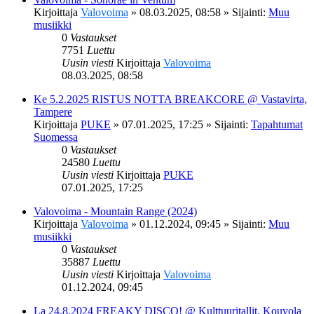
Kirjoittaja
Valovoima
»
08.03.2025, 08:58
» Sijainti:
Muu
musiikki
0
Vastaukset
7751
Luettu
Uusin viesti
Kirjoittaja
Valovoima
08.03.2025, 08:58
Ke 5.2.2025 RISTUS NOTTA BREAKCORE @ Vastavirta,
Tampere
Kirjoittaja
PUKE
»
07.01.2025, 17:25
» Sijainti:
Tapahtumat
Suomessa
0
Vastaukset
24580
Luettu
Uusin viesti
Kirjoittaja
PUKE
07.01.2025, 17:25
Valovoima - Mountain Range (2024)
Kirjoittaja
Valovoima
»
01.12.2024, 09:45
» Sijainti:
Muu
musiikki
0
Vastaukset
35887
Luettu
Uusin viesti
Kirjoittaja
Valovoima
01.12.2024, 09:45
La 24.8.2024 FREAKY DISCO! @ Kulttuuritallit, Kouvola