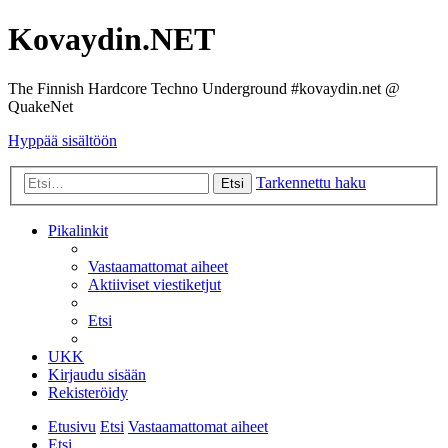
Kovaydin.NET
The Finnish Hardcore Techno Underground #kovaydin.net @
QuakeNet
Hyppää sisältöön
Tarkennettu haku
Etsi
Pikalinkit
Vastaamattomat aiheet
Aktiiviset viestiketjut
Etsi
UKK
Kirjaudu sisään
Rekisteröidy
Etusivu
Etsi
Vastaamattomat aiheet
Etsi