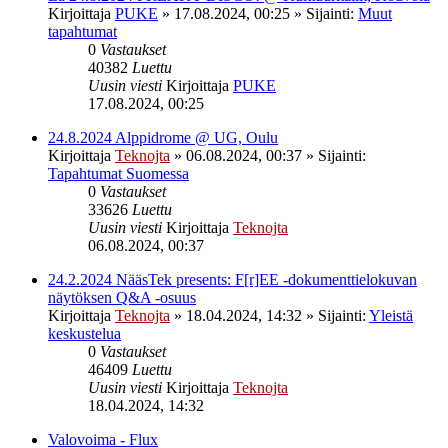
Kirjoittaja
PUKE
»
17.08.2024, 00:25
» Sijainti:
Muut
tapahtumat
0
Vastaukset
40382
Luettu
Uusin viesti
Kirjoittaja
PUKE
17.08.2024, 00:25
24.8.2024 Alppidrome @ UG, Oulu
Kirjoittaja
Teknojta
»
06.08.2024, 00:37
» Sijainti:
Tapahtumat Suomessa
0
Vastaukset
33626
Luettu
Uusin viesti
Kirjoittaja
Teknojta
06.08.2024, 00:37
24.2.2024 NääsTek presents: F[r]EE -dokumenttielokuvan
näytöksen Q&A -osuus
Kirjoittaja
Teknojta
»
18.04.2024, 14:32
» Sijainti:
Yleistä
keskustelua
0
Vastaukset
46409
Luettu
Uusin viesti
Kirjoittaja
Teknojta
18.04.2024, 14:32
Valovoima - Flux