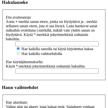
Hakulauseke
Etsi avainsanoja:
Aseta
+
merkki sanan eteen, jonka on löydyttävä ja
-
merkki
sellaisen sanan eteen, jota ei saa löytyä. Laita haettavat sanat
sulkuihin erotettuna
|
-merkillä, mikäli vain yhden sanan on
löydyttävä. Käytä *-merkkiä jokerimerkkinä osittaisiin
hakuihin.
Hae kaikilla sanoilla tai käytä kirjoitettua hakua
Hae kaikilla vaihtoehdoilla
Hae käyttäjätunnuksella:
Käytä *-merkkiä jokerimerkkinä osittaisiin hakuihin.
Haun vaihtoehdot
Hae alueittain:
Valitse alue tai alueet, josta haluat etsiä. Sisäalueet voidaan