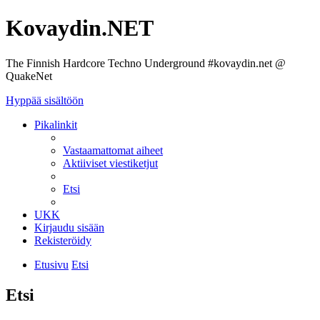
Kovaydin.NET
The Finnish Hardcore Techno Underground #kovaydin.net @
QuakeNet
Hyppää sisältöön
Pikalinkit
Vastaamattomat aiheet
Aktiiviset viestiketjut
Etsi
UKK
Kirjaudu sisään
Rekisteröidy
Etusivu
Etsi
Etsi