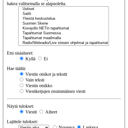
hakea valitsemalla se alapuolelta.
Etsi sisäalueet:
Kyllä
Ei
Hae täältä:
Viestin otsikot ja tekstit
Vain teksti
Viestin otsikko
Viestiketjujen ensimmäinen viesti
Näytä tulokset:
Viestit
Aiheet
Lajittele tulokset:
Nouseva
Laskeva