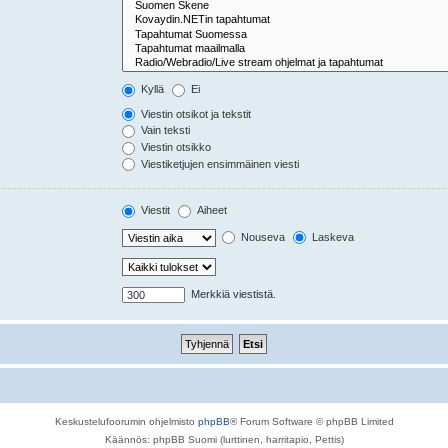
Kyllä
Ei
Viestin otsikot ja tekstit
Vain teksti
Viestin otsikko
Viestiketjujen ensimmäinen viesti
Viestit
Aiheet
Nouseva
Laskeva
Merkkiä viestistä.
Keskustelufoorumin ohjelmisto
phpBB
® Forum Software © phpBB Limited
Käännös: phpBB Suomi (lurttinen, harritapio, Pettis)