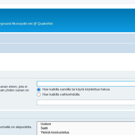
rground #kovaydin.net @ QuakeNet
anan eteen, jota ei
Hae kaikilla sanoilla tai käytä kirjoitettua hakua
 vain yhden sanan on
Hae kaikilla vaihtoehdoilla
tsemalla se alapuolelta.