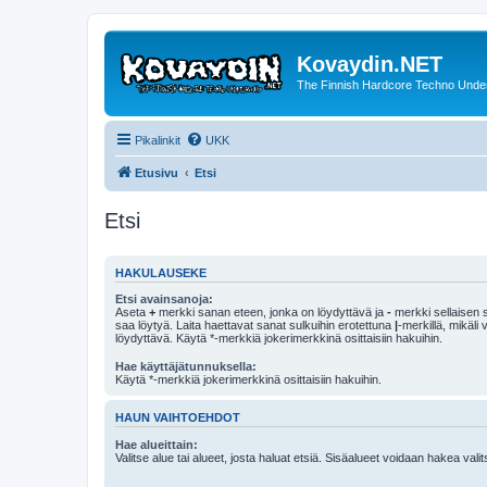
Kovaydin.NET
The Finnish Hardcore Techno Unde
Pikalinkit
UKK
Etusivu
Etsi
Etsi
HAKULAUSEKE
Etsi avainsanoja:
Aseta
+
merkki sanan eteen, jonka on löydyttävä ja
-
merkki sellaisen s
saa löytyä. Laita haettavat sanat sulkuihin erotettuna
|
-merkillä, mikäli
löydyttävä. Käytä *-merkkiä jokerimerkkinä osittaisiin hakuihin.
Hae käyttäjätunnuksella:
Käytä *-merkkiä jokerimerkkinä osittaisiin hakuihin.
HAUN VAIHTOEHDOT
Hae alueittain:
Valitse alue tai alueet, josta haluat etsiä. Sisäalueet voidaan hakea vali