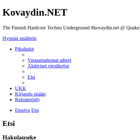
Kovaydin.NET
The Finnish Hardcore Techno Underground #kovaydin.net @ Quake
Hyppää sisältöön
Pikalinkit
Vastaamattomat aiheet
Aktiiviset viestiketjut
Etsi
UKK
Kirjaudu sisään
Rekisteröidy
Etusivu
Etsi
Etsi
Hakulauseke