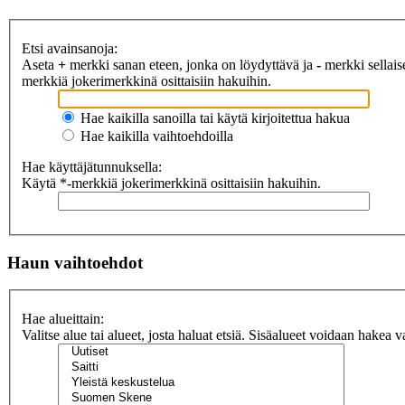
Etsi avainsanoja:
Aseta
+
merkki sanan eteen, jonka on löydyttävä ja
-
merkki sellaise
merkkiä jokerimerkkinä osittaisiin hakuihin.
Hae kaikilla sanoilla tai käytä kirjoitettua hakua
Hae kaikilla vaihtoehdoilla
Hae käyttäjätunnuksella:
Käytä *-merkkiä jokerimerkkinä osittaisiin hakuihin.
Haun vaihtoehdot
Hae alueittain:
Valitse alue tai alueet, josta haluat etsiä. Sisäalueet voidaan hakea v