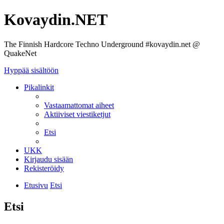
Kovaydin.NET
The Finnish Hardcore Techno Underground #kovaydin.net @
QuakeNet
Hyppää sisältöön
Pikalinkit
Vastaamattomat aiheet
Aktiiviset viestiketjut
Etsi
UKK
Kirjaudu sisään
Rekisteröidy
Etusivu
Etsi
Etsi