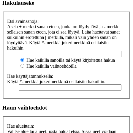
Hakulauseke
Etsi avainsanoja:
Aseta
+
merkki sanan eteen, jonka on löydyttävä ja
-
merkki
sellaisen sanan eteen, jota ei saa löytyä. Laita haettavat sanat
sulkuihin erotettuna
|
-merkillä, mikäli vain yhden sanan on
löydyttävä. Käytä *-merkkiä jokerimerkkinä osittaisiin
hakuihin.
Hae kaikilla sanoilla tai käytä kirjoitettua hakua
Hae kaikilla vaihtoehdoilla
Hae käyttäjätunnuksella:
Käytä *-merkkiä jokerimerkkinä osittaisiin hakuihin.
Haun vaihtoehdot
Hae alueittain:
Valitse alue tai alueet, josta haluat etsiä. Sisäalueet voidaan