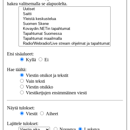
hakea valitsemalla se alapuolelta.
Etsi sisäalueet:
Kyllä
Ei
Hae täältä:
Viestin otsikot ja tekstit
Vain teksti
Viestin otsikko
Viestiketjujen ensimmäinen viesti
Näytä tulokset:
Viestit
Aiheet
Lajittele tulokset:
Nouseva
Laskeva