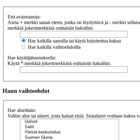
Etsi avainsanoja:
Aseta
+
merkki sanan eteen, jonka on löydyttävä ja
-
merkki sellaise
merkkiä jokerimerkkinä osittaisiin hakuihin.
Hae kaikilla sanoilla tai käytä kirjoitettua hakua
Hae kaikilla vaihtoehdoilla
Hae käyttäjätunnuksella:
Käytä *-merkkiä jokerimerkkinä osittaisiin hakuihin.
Haun vaihtoehdot
Hae alueittain:
Valitse alue tai alueet, josta haluat etsiä. Sisäalueet voidaan hakea v