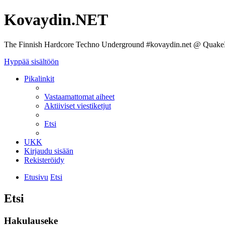
Kovaydin.NET
The Finnish Hardcore Techno Underground #kovaydin.net @ Quake
Hyppää sisältöön
Pikalinkit
Vastaamattomat aiheet
Aktiiviset viestiketjut
Etsi
UKK
Kirjaudu sisään
Rekisteröidy
Etusivu
Etsi
Etsi
Hakulauseke