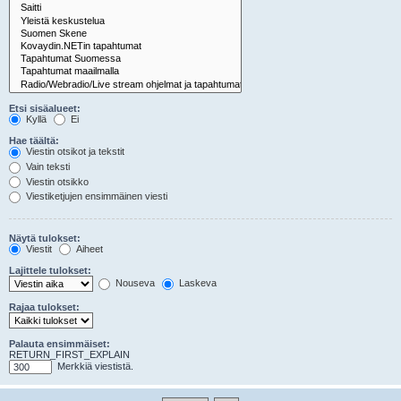
Etsi sisäalueet:
Kyllä
Ei
Hae täältä:
Viestin otsikot ja tekstit
Vain teksti
Viestin otsikko
Viestiketjujen ensimmäinen viesti
Näytä tulokset:
Viestit
Aiheet
Lajittele tulokset:
Nouseva
Laskeva
Rajaa tulokset:
Palauta ensimmäiset:
RETURN_FIRST_EXPLAIN
Merkkiä viestistä.