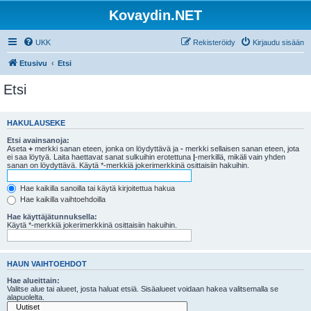
Kovaydin.NET
UKK
Rekisteröidy
Kirjaudu sisään
Etusivu
Etsi
Etsi
HAKULAUSEKE
Etsi avainsanoja:
Aseta
+
merkki sanan eteen, jonka on löydyttävä ja
-
merkki sellaisen sanan eteen, jota
ei saa löytyä. Laita haettavat sanat sulkuihin erotettuna
|
-merkillä, mikäli vain yhden
sanan on löydyttävä. Käytä *-merkkiä jokerimerkkinä osittaisiin hakuihin.
Hae kaikilla sanoilla tai käytä kirjoitettua hakua
Hae kaikilla vaihtoehdoilla
Hae käyttäjätunnuksella:
Käytä *-merkkiä jokerimerkkinä osittaisiin hakuihin.
HAUN VAIHTOEHDOT
Hae alueittain:
Valitse alue tai alueet, josta haluat etsiä. Sisäalueet voidaan hakea valitsemalla se
alapuolelta.