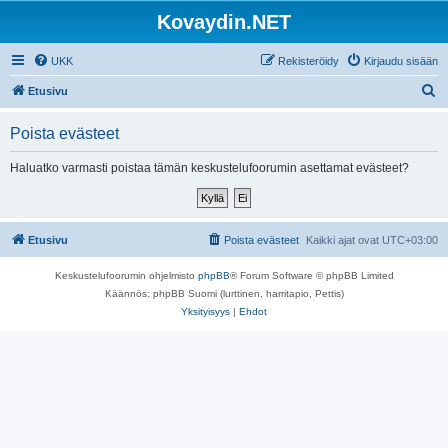
Kovaydin.NET
UKK
Rekisteröidy
Kirjaudu sisään
E
Etusivu
t
Poista evästeet
s
i
Haluatko varmasti poistaa tämän keskustelufoorumin asettamat evästeet?
Etusivu
Poista evästeet
Kaikki ajat ovat
UTC+03:00
Keskustelufoorumin ohjelmisto
phpBB
® Forum Software © phpBB Limited
Käännös: phpBB Suomi (lurttinen, harritapio, Pettis)
Yksityisyys
|
Ehdot