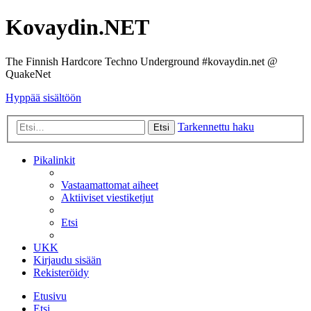
Kovaydin.NET
The Finnish Hardcore Techno Underground #kovaydin.net @
QuakeNet
Hyppää sisältöön
Tarkennettu haku
Etsi
Pikalinkit
Vastaamattomat aiheet
Aktiiviset viestiketjut
Etsi
UKK
Kirjaudu sisään
Rekisteröidy
Etusivu
Etsi