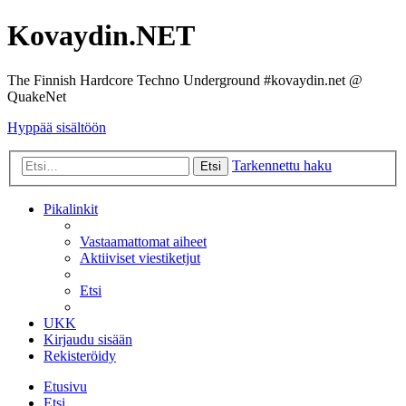
Kovaydin.NET
The Finnish Hardcore Techno Underground #kovaydin.net @
QuakeNet
Hyppää sisältöön
Tarkennettu haku
Etsi
Pikalinkit
Vastaamattomat aiheet
Aktiiviset viestiketjut
Etsi
UKK
Kirjaudu sisään
Rekisteröidy
Etusivu
Etsi