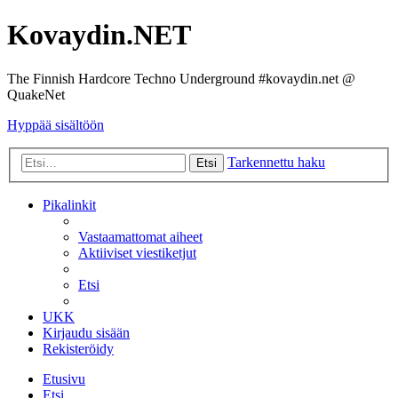
Kovaydin.NET
The Finnish Hardcore Techno Underground #kovaydin.net @
QuakeNet
Hyppää sisältöön
Tarkennettu haku
Etsi
Pikalinkit
Vastaamattomat aiheet
Aktiiviset viestiketjut
Etsi
UKK
Kirjaudu sisään
Rekisteröidy
Etusivu
Etsi