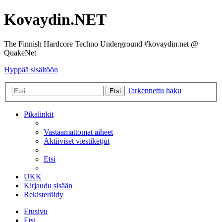
Kovaydin.NET
The Finnish Hardcore Techno Underground #kovaydin.net @
QuakeNet
Hyppää sisältöön
Tarkennettu haku
Etsi
Pikalinkit
Vastaamattomat aiheet
Aktiiviset viestiketjut
Etsi
UKK
Kirjaudu sisään
Rekisteröidy
Etusivu
Etsi