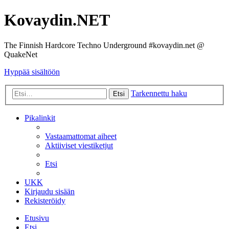
Kovaydin.NET
The Finnish Hardcore Techno Underground #kovaydin.net @
QuakeNet
Hyppää sisältöön
Tarkennettu haku
Etsi
Pikalinkit
Vastaamattomat aiheet
Aktiiviset viestiketjut
Etsi
UKK
Kirjaudu sisään
Rekisteröidy
Etusivu
Etsi