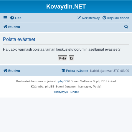
Kovaydin.NET
UKK
Rekisteröidy
Kirjaudu sisään
E
Etusivu
t
Poista evästeet
s
i
Haluatko varmasti poistaa tämän keskustelufoorumin asettamat evästeet?
Etusivu
Poista evästeet
Kaikki ajat ovat
UTC+03:00
Keskustelufoorumin ohjelmisto
phpBB
® Forum Software © phpBB Limited
Käännös: phpBB Suomi (lurttinen, harritapio, Pettis)
Yksityisyys
|
Ehdot